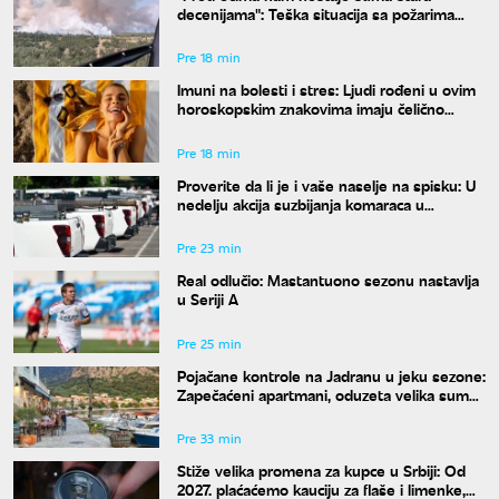
decenijama": Teška situacija sa požarima
širom Srbije, šteta je ogromna
Pre 18 min
Imuni na bolesti i stres: Ljudi rođeni u ovim
horoskopskim znakovima imaju čelično
zdravlje, a jedan detalj ih potpuno izdvaja
Pre 18 min
Proverite da li je i vaše naselje na spisku: U
nedelju akcija suzbijanja komaraca u
Beogradu
Pre 23 min
Real odlučio: Mastantuono sezonu nastavlja
u Seriji A
Pre 25 min
Pojačane kontrole na Jadranu u jeku sezone:
Zapečaćeni apartmani, oduzeta velika suma
novca
Pre 33 min
Stiže velika promena za kupce u Srbiji: Od
2027. plaćaćemo kauciju za flaše i limenke,