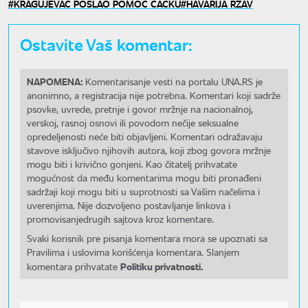
KRAGUJEVAC POSLAO POMOĆ ČAČKU
HAVARIJA RZAV
Ostavite Vaš komentar:
NAPOMENA:
Komentarisanje vesti na portalu UNA.RS je
anonimno, a registracija nije potrebna. Komentari koji sadrže
psovke, uvrede, pretnje i govor mržnje na nacionalnoj,
verskoj, rasnoj osnovi ili povodom nečije seksualne
opredeljenosti neće biti objavljeni. Komentari odražavaju
stavove isključivo njihovih autora, koji zbog govora mržnje
mogu biti i krivično gonjeni. Kao čitatelj prihvatate
mogućnost da među komentarima mogu biti pronađeni
sadržaji koji mogu biti u suprotnosti sa Vašim načelima i
uverenjima. Nije dozvoljeno postavljanje linkova i
promovisanjedrugih sajtova kroz komentare.
Svaki korisnik pre pisanja komentara mora se upoznati sa
Pravilima i uslovima korišćenja komentara. Slanjem
Politiku privatnosti.
komentara prihvatate