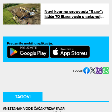
kvara"
Novi kvar na cevovodu "Rzav":
Ističe 70 litara vode u sekundi,
ekipe na terenu
Preuzmite mobilnu aplikaciju:
Podeli:
TAGOVI
NESTANAK VODE ČAČAK
RZAV KVAR