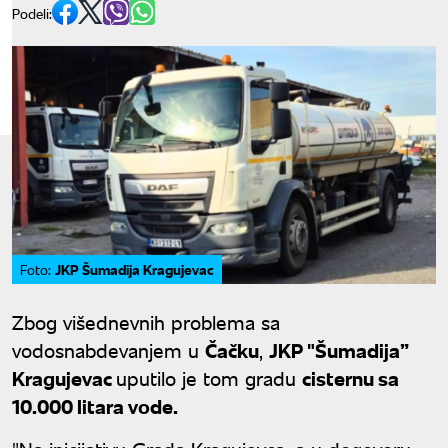
Podeli:
JKP Šumadija Kragujevac
Foto:
Zbog višednevnih problema sa
vodosnabdevanjem u
Čačku
,
JKP "Šumadija”
Kragujevac
uputilo je tom gradu
cisternu sa
10.000 litara vode.