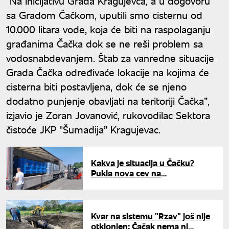
"Na inicijativu Grada Kragujevca, a u dogovoru
sa Gradom Čačkom, uputili smo cisternu od
10.000 litara vode, koja će biti na raspolaganju
građanima Čačka dok se ne reši problem sa
vodosnabdevanjem. Štab za vanredne situacije
Grada Čačka određivaće lokacije na kojima će
cisterna biti postavljena, dok će se njeno
dodatno punjenje obavljati na teritoriji Čačka”,
izjavio je Zoran Jovanović, rukovodilac Sektora
čistoće JKP "Šumadija” Kragujevac.
Kakva je situacija u Čačku?
Pukla nova cev na
vodosistemu, tehnička voda tek
sutra uveče
Kvar na sistemu "Rzav" još nije
otklonjen: Čačak nema ni