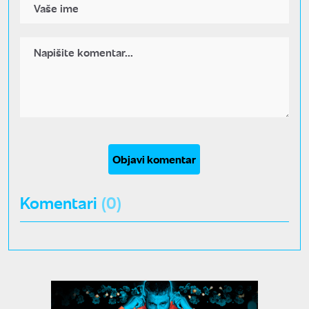
Objavi komentar
Komentari
(0)