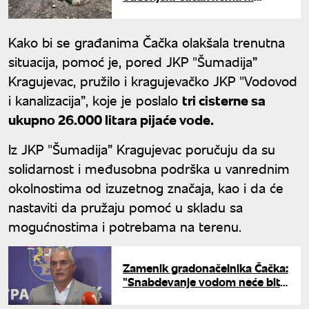
tehničku vodu
Kako bi se građanima Čačka olakšala trenutna
situacija, pomoć je, pored JKP "Šumadija”
Kragujevac, pružilo i kragujevačko JKP "Vodovod
i kanalizacija”, koje je poslalo
tri cisterne sa
ukupno 26.000 litara pijaće vode.
Iz JKP "Šumadija” Kragujevac poručuju da su
solidarnost i međusobna podrška u vanrednim
okolnostima od izuzetnog značaja, kao i da će
nastaviti da pružaju pomoć u skladu sa
mogućnostima i potrebama na terenu.
Zamenik gradonačelnika Čačka:
"Snabdevanje vodom neće biti
prekinuto, u toku otklanjanje