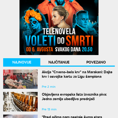
NAJNOVIJE
NAJČITANIJE
POVEZANO
Akcija "Crveno-bela krv" na Marakani: Dajte
krv i osvojite kartu za Ligu šampiona
Pre 2 min
Objavljena evropska lista izvoznika piva:
Jedna zemlja ubedljivo prednjači
Pre 13 min
"Pred očima nam nestaje šuma stara