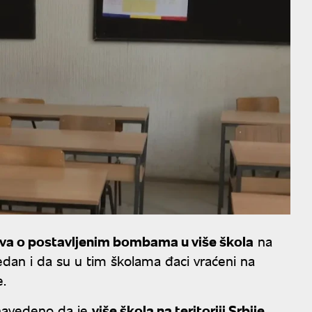
va o postavljenim bombama u više škola
na
gledan i da su u tim školama đaci vraćeni na
e.
 navedeno da je
više škola na teritoriji Srbije