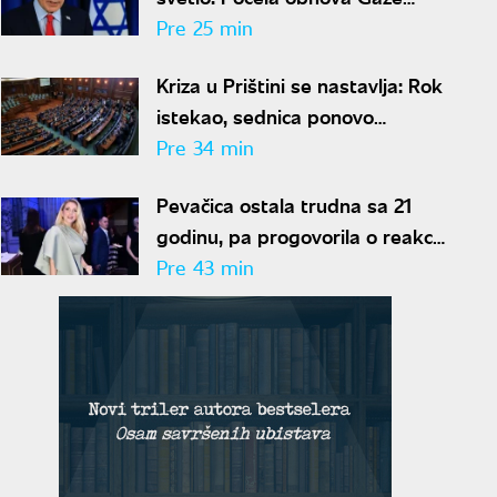
uprkos ranijem obećanju
Pre 25 min
Kriza u Prištini se nastavlja: Rok
istekao, sednica ponovo
prekinuta - Kurti traži još
Pre 34 min
vremena
Pevačica ostala trudna sa 21
godinu, pa progovorila o reakciji
porodice: "Bila sam na
Pre 43 min
studijama"