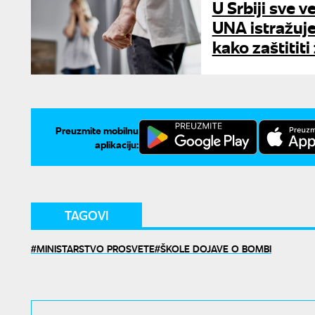
U Srbiji sve v
UNA istražuje
kako zaštititi
Preuzmite mobilnu
aplikaciju:
TAGOVI
MINISTARSTVO PROSVETE
ŠKOLE DOJAVE O BOMBI