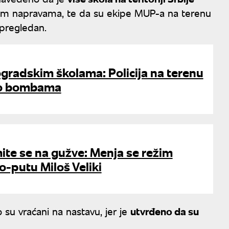
vnim napravama, te da su ekipe MUP-a na terenu
 pregledan.
gradskim školama: Policija na terenu
 o bombama
ite se na gužve: Menja se režim
o-putu Miloš Veliki
 su vraćani na nastavu, jer je
utvrđeno da su