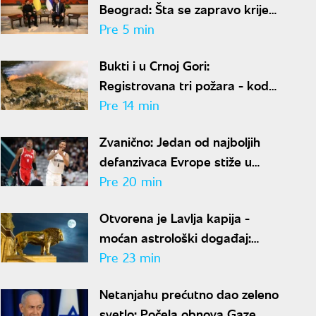
Beograd: Šta se zapravo krije
iza istorijske posete Srbiji?
Pre 5 min
Bukti i u Crnoj Gori:
Registrovana tri požara - kod
Kolašina, Bara i Cetinja
Pre 14 min
Zvanično: Jedan od najboljih
defanzivaca Evrope stiže u
Zvezdu
Pre 20 min
Otvorena je Lavlja kapija -
moćan astrološki događaj:
Portal 888 donosi sudbinski
Pre 23 min
preokret
Netanjahu prećutno dao zeleno
svetlo: Počela obnova Gaze