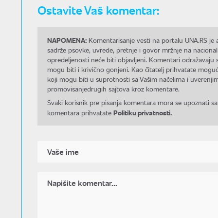
Ostavite Vaš komentar:
NAPOMENA:
Komentarisanje vesti na portalu UNA.RS je a
sadrže psovke, uvrede, pretnje i govor mržnje na nacional
opredeljenosti neće biti objavljeni. Komentari odražavaju 
mogu biti i krivično gonjeni. Kao čitatelj prihvatate mo
koji mogu biti u suprotnosti sa Vašim načelima i uverenjim
promovisanjedrugih sajtova kroz komentare.
Svaki korisnik pre pisanja komentara mora se upoznati sa
Politiku privatnosti.
komentara prihvatate