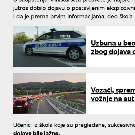
jutros dobilo dojavu o postavljenim eksplozi
i da je prema prvim informacijama, deo škola
Uzbuna u beo
zbog dojava
Vozači, sprem
vožnje na aut
Učenici iz škola koje su pregledane, sukcesivno
dojave bile lažne.