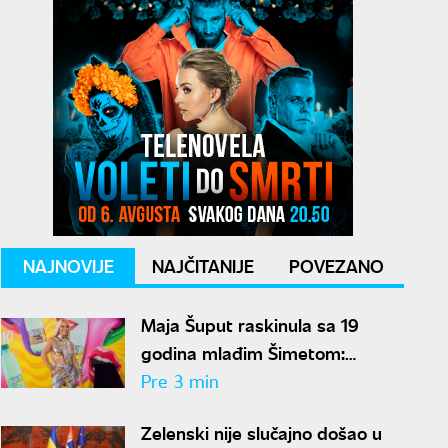
NAJNOVIJE
NAJČITANIJE
POVEZANO
Maja Šuput raskinula sa 19
godina mlađim Šimetom:
Pokazala brutalno telo u petoj
Pre 3 min
deceniji
Zelenski nije slučajno došao u