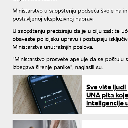
Ministarstvo u saopštenju podseća škole na in
postavljenoj eksplozivnoj napravi.
U saopštenju preciziraju da je u cilju zaštite
obaveste policijsku upravu i postupaju isključiv
Ministarstva unutrašnjih poslova.
"Ministarstvo prosvete apeluje da se poštuju
izbegava širenje panike", naglasili su.
Sve više ljud
UNA pita koje
inteligencije 