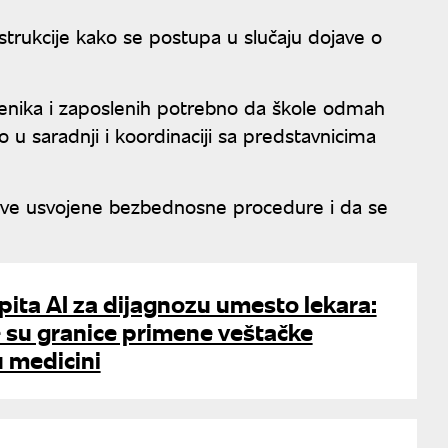
strukcije kako se postupa u slučaju dojave o
 učenika i zaposlenih potrebno da škole odmah
o u saradnji i koordinaciji sa predstavnicima
 sve usvojene bezbednosne procedure i da se
i pita AI za dijagnozu umesto lekara:
 su granice primene veštačke
u medicini