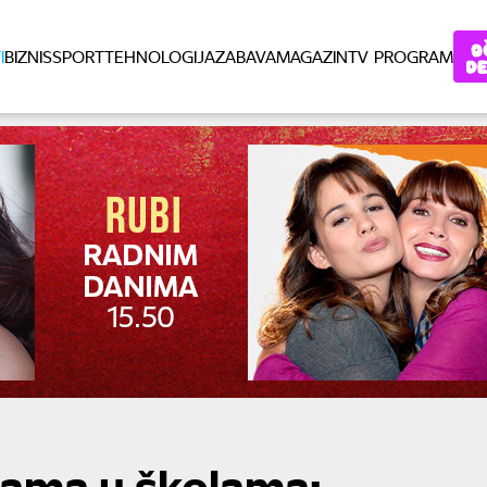
I
BIZNIS
SPORT
TEHNOLOGIJA
ZABAVA
MAGAZIN
TV PROGRAM
ama u školama: