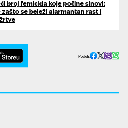
eći broj femicida koje počine sinovi:
 zašto se beleži alarmantan rast i
 žrtve
Podeli: