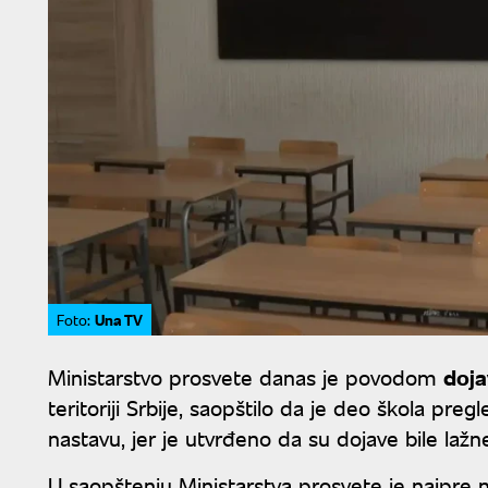
Una TV
Foto:
Ministarstvo prosvete danas je povodom
doja
teritoriji Srbije, saopštilo da je deo škola pre
nastavu, jer je utvrđeno da su dojave bile lažn
U saopštenju Ministarstva prosvete je najpre