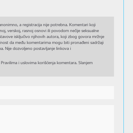
nonimno, a registracija nije potrebna. Komentari koji
noj, verskoj, rasnoj osnovi ili povodom nečije seksualne
stavove isključivo njihovih autora, koji zbog govora mržnje
gućnost da među komentarima mogu biti pronađeni sadržaji
a. Nije dozvoljeno postavljanje linkova i
 Pravilima i uslovima korišćenja komentara. Slanjem