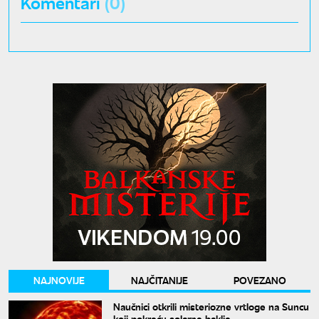
Komentari
(0)
NAJNOVIJE
NAJČITANIJE
POVEZANO
Naučnici otkrili misteriozne vrtloge na Suncu
koji pokreću solarne baklje