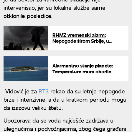
intervenisao, jer su lokalne službe same
otklonile posledice.
RHMZ vremenski alarm:
Nepogode širom Srbije, u
Beogradu obilni pljuskovi i
grmljavina
Alarmantno stanje planete:
Temperature mora oborile
rekord za ovo doba godine
Vidović je za
RTS
rekao da su letnje nepogode
brze i intenzivne, a da u kratkom periodu mogu
da izazovu veliku štetu.
Upozorava da se voda najčešće zadržava u
ulegnućima i podvožnjacima, zbog čega građani