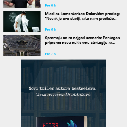
Pre 6 h
Mladi as komentarisao Đokovićev predlog:
"Novak je sve stariji, zato nam predlaže
kraće mečeve"
Pre 6 h
Spremaju se za najgori scenario: Pentagon
priprema novu nuklearnu strategiju za
eventualni sukob sa Rusijom i Kinom
Pre 7 h