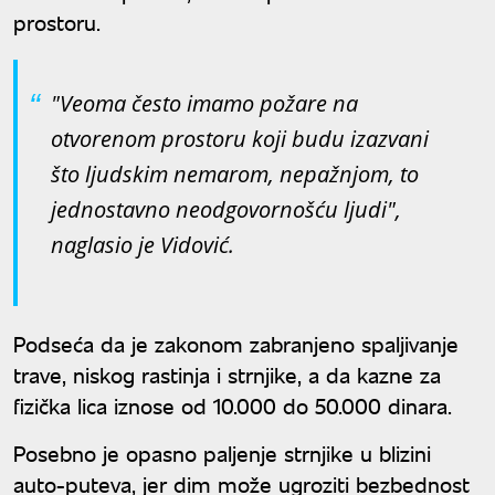
prostoru.
"Veoma često imamo požare na
otvorenom prostoru koji budu izazvani
što ljudskim nemarom, nepažnjom, to
jednostavno neodgovornošću ljudi",
naglasio je Vidović.
Podseća da je zakonom zabranjeno spaljivanje
trave, niskog rastinja i strnjike, a da kazne za
fizička lica iznose od 10.000 do 50.000 dinara.
Posebno je opasno paljenje strnjike u blizini
auto-puteva, jer dim može ugroziti bezbednost