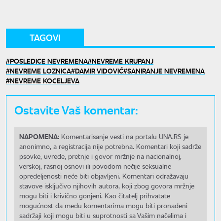
TAGOVI
POSLEDICE NEVREMENA
NEVREME KRUPANJ
NEVREME LOZNICA
DAMIR VIDOVIĆ
SANIRANJE NEVREMENA
NEVREME KOCELJEVA
Ostavite Vaš komentar:
NAPOMENA:
Komentarisanje vesti na portalu UNA.RS je
anonimno, a registracija nije potrebna. Komentari koji sadrže
psovke, uvrede, pretnje i govor mržnje na nacionalnoj,
verskoj, rasnoj osnovi ili povodom nečije seksualne
opredeljenosti neće biti objavljeni. Komentari odražavaju
stavove isključivo njihovih autora, koji zbog govora mržnje
mogu biti i krivično gonjeni. Kao čitatelj prihvatate
mogućnost da među komentarima mogu biti pronađeni
sadržaji koji mogu biti u suprotnosti sa Vašim načelima i