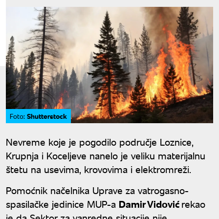
Shutterstock
Foto:
Nevreme koje je pogodilo područje Loznice,
Krupnja i Koceljeve nanelo je veliku materijalnu
štetu na usevima, krovovima i elektromreži.
Pomoćnik načelnika Uprave za vatrogasno-
spasilačke jedinice MUP-a
Damir Vidović
rekao
je da Sektor za vanredne situacije nije