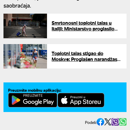
saobraćaja.
Smrtonosni toplotni talas u
Italiji: Ministarstvo proglasilo
najviši crveni meteo-alarm
Toplotni talas stigao do
Moskve: Proglašen narandžasti
nivo uzbune zbog vrućine
Preuzmite mobilnu aplikaciju:
Podeli: