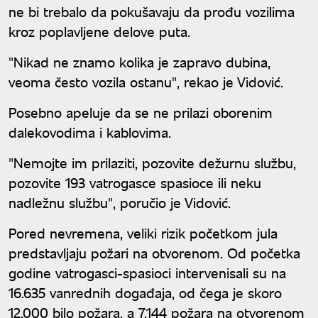
ne bi trebalo da pokušavaju da prođu vozilima
kroz poplavljene delove puta.
"Nikad ne znamo kolika je zapravo dubina,
veoma često vozila ostanu", rekao je Vidović.
Posebno apeluje da se ne prilazi oborenim
dalekovodima i kablovima.
"Nemojte im prilaziti, pozovite dežurnu službu,
pozovite 193 vatrogasce spasioce ili neku
nadležnu službu", poručio je Vidović.
Pored nevremena, veliki rizik početkom jula
predstavljaju požari na otvorenom. Od početka
godine vatrogasci-spasioci intervenisali su na
16.635 vanrednih događaja, od čega je skoro
12.000 bilo požara, a 7.144 požara na otvorenom