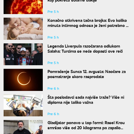
Pre 5 h
Konačno otkrivena tačna brojka: Evo koliko
minuta intimnog odnosa je ženi potrebno da
bi bila potpuno zadovoljna
Pre 5 h
Legenda Liverpula razočarana odlukom
Salaha: Turcima se neće dopasti ove reči
Pre 5 h
Pomračenje Sunca 12. avgusta: Naočare za
posmatranje skoro rasprodate
Pre 6 h
Šta poslodavci sada najviše traže? Više ni
diploma nije toliko važna
Pre 6 h
Gladijator ponovo u top formi: Rasel Krou
smršao više od 20 kilograma pa zapalio
društvene mreže novim izgledom