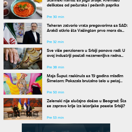
delikates od pečuraka i pečenih paprika
Pre 30 min
Teheran zatvorio vrata pregovorima sa SAD:
Arakči otkrio šta Vašington prvo mora da
uradi
Pre 32 min
Sve više penzionera u Srbiji ponovo radi: U
ovoj industriji postali nezamenljiva radna
snaga
Pre 38 min
Maja Šuput raskinula sa 19 godina mlađim
Šimetom: Pokazala brutalno telo u petoj
deceniji
Pre 50 min
Zelenski nije slučajno došao u Beograd: Šta
se zapravo krije iza istorijske posete Srbiji?
Pre 53 min