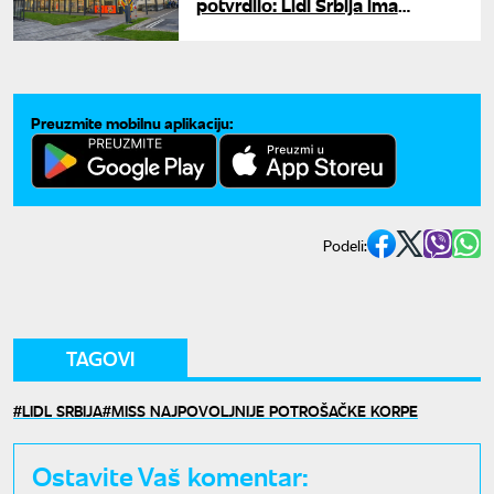
potvrdilo: Lidl Srbija ima
najpovoljniju potrošačku korpu
Preuzmite mobilnu aplikaciju:
Podeli:
TAGOVI
LIDL SRBIJA
MISS NAJPOVOLJNIJE POTROŠAČKE KORPE
Ostavite Vaš komentar: