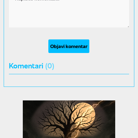
Objavi komentar
Komentari
(0)