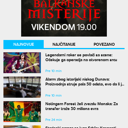
NAJNOVIJE
NAJČITANIJE
POVEZANO
Legendarni roker se povlači sa scene:
Očekuje ga operacija na otvorenom srcu
Pre 10 min
Alarm zbog istorijski niskog Dunava:
Proizvodnja struje pala 50 odsto, evo da li je
snabdevanje ugroženo
Pre 10 min
Notingem Forest želi zvezdu Monaka: Za
transfer traže 50 miliona evra
Pre 24 min
Starinski namaz sa juga Srbije: Kremasti