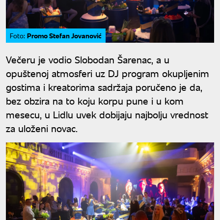
Promo Stefan Jovanović
Foto:
Večeru je vodio Slobodan Šarenac, a u
opuštenoj atmosferi uz DJ program okupljenim
gostima i kreatorima sadržaja poručeno je da,
bez obzira na to koju korpu pune i u kom
mesecu, u Lidlu uvek dobijaju najbolju vrednost
za uloženi novac.