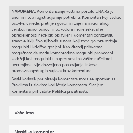
NAPOMENA:
Komentarisanje vesti na portalu UNA.RS je
anonimno, a registracija nije potrebna. Komentari koji sadrže
psovke, uvrede, pretnje i govor mržnje na nacionalnoj,
verskoj, rasnoj osnovi ili povodom nečije seksualne
opredeljenosti neće biti objavljeni. Komentari odražavaju
stavove isključivo njihovih autora, koji zbog govora mržnje
mogu biti i krivično gonjeni. Kao čitatelj prihvatate
mogućnost da među komentarima mogu biti pronađeni
sadržaji koji mogu biti u suprotnosti sa Vašim načelima i
uverenjima. Nije dozvoljeno postavljanje linkova i
promovisanjedrugih sajtova kroz komentare.
Svaki korisnik pre pisanja komentara mora se upoznati sa
Pravilima i uslovima korišćenja komentara. Slanjem
Politiku privatnosti.
komentara prihvatate