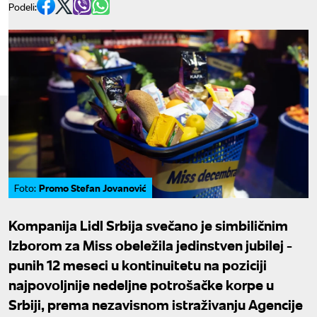
Podeli:
Promo Stefan Jovanović
Foto:
Kompanija Lidl Srbija svečano je simbiličnim
Izborom za Miss obeležila jedinstven jubilej -
punih 12 meseci u kontinuitetu na poziciji
najpovoljnije nedeljne potrošačke korpe u
Srbiji, prema nezavisnom istraživanju Agencije