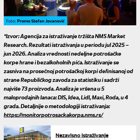
Promo Stefan Jovanović
Foto:
*Izvor: Agencija za istraživanje tržišta NMS Market
Research. Rezultati istraživanja u periodu jul 2025 –
jun 2026. Analiza vrednosti nedeljne potrošačke
korpe hrane i bezalkoholnih pića. Istraživanje se
zasniva na prosečnoj potrošačkoj korpi definisanoj od
strane Republičkog zavoda za statistiku i sadrži
najviše 73 proizvoda. Analiza je vršena u 5
maloprodajnih lanaca: DIS, Idea, Lidl, Maxi, Roda, u 4
grada. Detaljnije o metodologiji istraživanja:
https://monitorpotrosackakorpa.nms.rs/
Nezavisno istraživanje