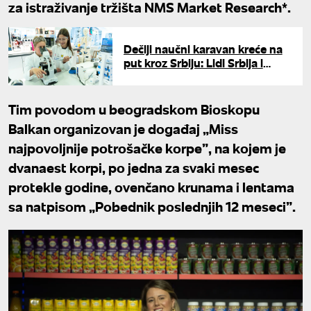
za istraživanje tržišta NMS Market Research*.
Dečiji naučni karavan kreće na
put kroz Srbiju: Lidl Srbija i
Molekul donose svet nauke za
najmlađe
Tim povodom u beogradskom Bioskopu
Balkan organizovan je događaj „Miss
najpovoljnije potrošačke korpe”, na kojem je
dvanaest korpi, po jedna za svaki mesec
protekle godine, ovenčano krunama i lentama
sa natpisom „Pobednik poslednjih 12 meseci”.