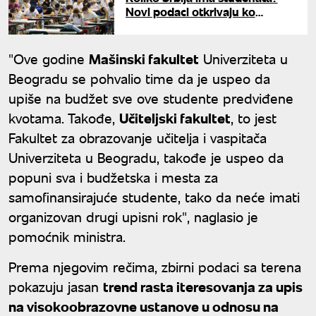
Novi podaci otkrivaju ko
najčešće studira
"Ove godine
Mašinski fakultet
Univerziteta u
Beogradu se pohvalio time da je uspeo da
upiše na budžet sve ove studente predviđene
kvotama. Takođe,
Učiteljski fakultet
, to jest
Fakultet za obrazovanje učitelja i vaspitača
Univerziteta u Beogradu, takođe je uspeo da
popuni sva i budžetska i mesta za
samofinansirajuće studente, tako da neće imati
organizovan drugi upisni rok", naglasio je
pomoćnik ministra.
Prema njegovim rečima, zbirni podaci sa terena
pokazuju jasan
trend rasta iteresovanja za upis
na visokoobrazovne ustanove u odnosu na