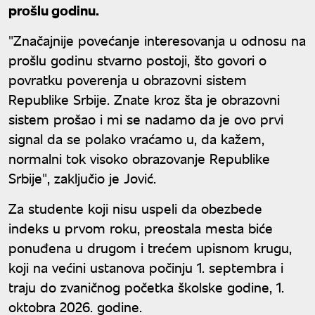
prošlu godinu.
"Značajnije povećanje interesovanja u odnosu na
prošlu godinu stvarno postoji, što govori o
povratku poverenja u obrazovni sistem
Republike Srbije. Znate kroz šta je obrazovni
sistem prošao i mi se nadamo da je ovo prvi
signal da se polako vraćamo u, da kažem,
normalni tok visoko obrazovanje Republike
Srbije", zaključio je Jović.
​Za studente koji nisu uspeli da obezbede
indeks u prvom roku, preostala mesta biće
ponuđena u drugom i trećem upisnom krugu,
koji na većini ustanova počinju 1. septembra i
traju do zvaničnog početka školske godine, 1.
oktobra 2026. godine.