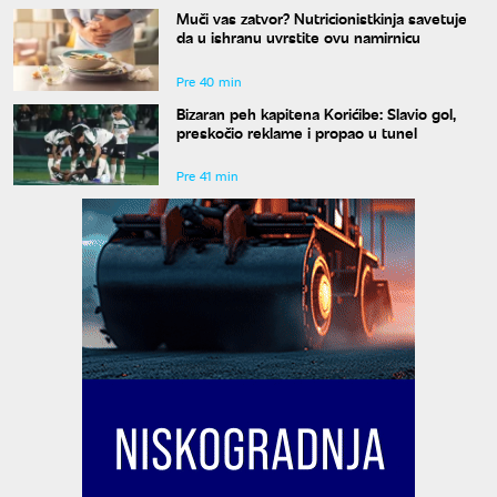
Muči vas zatvor? Nutricionistkinja savetuje
da u ishranu uvrstite ovu namirnicu
Pre 40 min
Bizaran peh kapitena Korićibe: Slavio gol,
preskočio reklame i propao u tunel
Pre 41 min