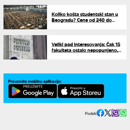
Koliko košta studentski stan u
Beogradu? Cene od 240 do
500 evra, evo gde je
najpovoljnije
Veliki pad interesovanja: Čak 15
fakulteta ostalo nepopunjeno,
za jedan smer nije se prijavio
niko
Preuzmite mobilnu aplikaciju:
Podeli: