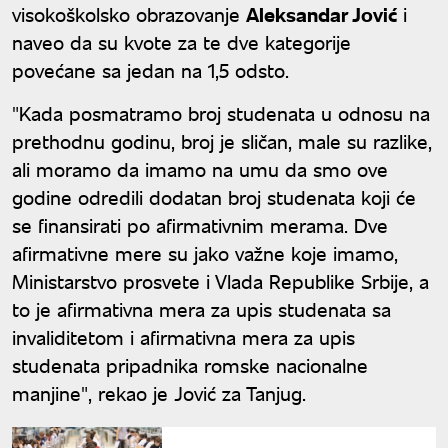
visokoškolsko obrazovanje
Aleksandar Jović
i
naveo da su kvote za te dve kategorije
povećane sa jedan na 1,5 odsto.
"Kada posmatramo broj studenata u odnosu na
prethodnu godinu, broj je sličan, male su razlike,
ali moramo da imamo na umu da smo ove
godine odredili dodatan broj studenata koji će
se finansirati po afirmativnim merama. Dve
afirmativne mere su jako važne koje imamo,
Ministarstvo prosvete i Vlada Republike Srbije, a
to je afirmativna mera za upis studenata sa
invaliditetom i afirmativna mera za upis
studenata pripadnika romske nacionalne
manjine", rekao je Jović za Tanjug.