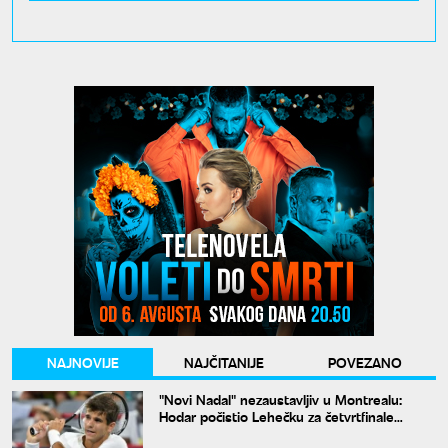
NAJNOVIJE
NAJČITANIJE
POVEZANO
"Novi Nadal" nezaustavljiv u Montrealu:
Hodar počistio Lehečku za četvrtfinale
mastersa