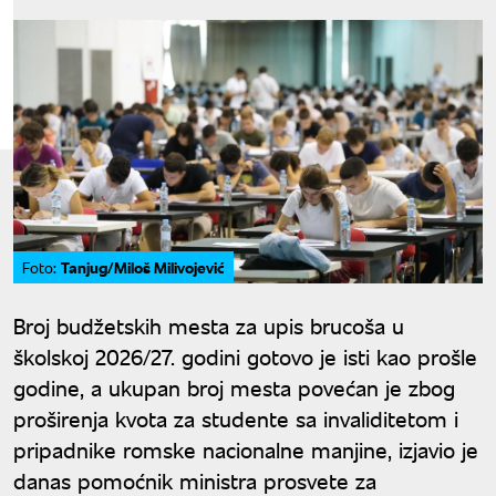
Tanjug/Miloš Milivojević
Foto:
Broj budžetskih mesta za upis brucoša u
školskoj 2026/27. godini gotovo je isti kao prošle
godine, a ukupan broj mesta povećan je zbog
proširenja kvota za studente sa invaliditetom i
pripadnike romske nacionalne manjine, izjavio je
danas pomoćnik ministra prosvete za