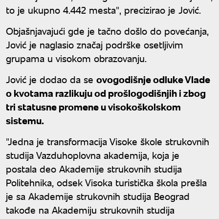
to je ukupno 4.442 mesta", precizirao je Jović.
​Objašnjavajući gde je tačno došlo do povećanja,
Jović je naglasio značaj podrške osetljivim
grupama u visokom obrazovanju.
Jović je dodao da se
ovogodišnje odluke Vlade
o kvotama razlikuju od prošlogodišnjih i zbog
tri statusne promene u visokoškolskom
sistemu.
"Jedna je transformacija Visoke škole strukovnih
studija Vazduhoplovna akademija, koja je
postala deo Akademije strukovnih studija
Politehnika, odsek Visoka turistička škola prešla
je sa Akademije strukovnih studija Beograd
takođe na Akademiju strukovnih studija