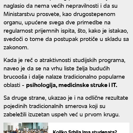
naglasio da nema većih nepravilnosti i da su
Ministarstvu prosvete, kao drugostepenom
organu, upućene svega dve primedbe na
regularnost prijemnih ispita, što, kako je istakao,
svedoči o tome da postupak protiče u skladu sa
zakonom.
Kada je reč o atraktivnosti studijskih programa,
naveo je da se na vrhu liste želja budućih
brucooša i dalje nalaze tradicionalno popularne
oblasti -
psihologija, medicinske struke i IT.
Sa druge strane, ukazao je i na odlične rezultate
pojedinih tradicionalnih smerova koji su
zabeležili izuzetan uspeh već u prvom krugu.
Koliko Srbija ima studenata?