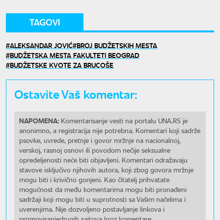
TAGOVI
ALEKSANDAR JOVIĆ
BROJ BUDŽETSKIH MESTA
BUDŽETSKA MESTA FAKULTETI BEOGRAD
BUDŽETSKE KVOTE ZA BRUCOŠE
Ostavite Vaš komentar:
NAPOMENA:
Komentarisanje vesti na portalu UNA.RS je
anonimno, a registracija nije potrebna. Komentari koji sadrže
psovke, uvrede, pretnje i govor mržnje na nacionalnoj,
verskoj, rasnoj osnovi ili povodom nečije seksualne
opredeljenosti neće biti objavljeni. Komentari odražavaju
stavove isključivo njihovih autora, koji zbog govora mržnje
mogu biti i krivično gonjeni. Kao čitatelj prihvatate
mogućnost da među komentarima mogu biti pronađeni
sadržaji koji mogu biti u suprotnosti sa Vašim načelima i
uverenjima. Nije dozvoljeno postavljanje linkova i
promovisanjedrugih sajtova kroz komentare.