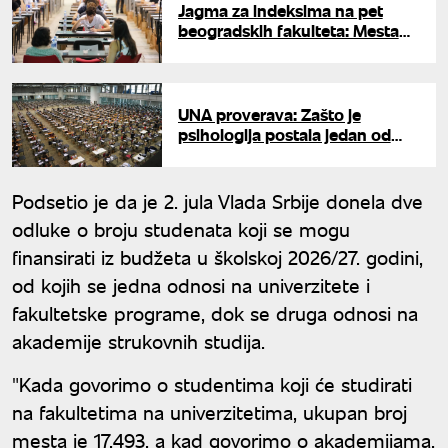
Jagma za indeksima na pet
beogradskih fakulteta: Mesta
planula, a diplomce čekaju plate
i do 5.000 evra
UNA proverava: Zašto je
psihologija postala jedan od
najtraženijih smerova na
fakultetima?
Podsetio je da je 2. jula Vlada Srbije donela dve
odluke o broju studenata koji se mogu
finansirati iz budžeta u školskoj 2026/27. godini,
od kojih se jedna odnosi na univerzitete i
fakultetske programe, dok se druga odnosi na
akademije strukovnih studija.
"Kada govorimo o studentima koji će studirati
na fakultetima na univerzitetima, ukupan broj
mesta je 17.493, a kad govorimo o akademijama,