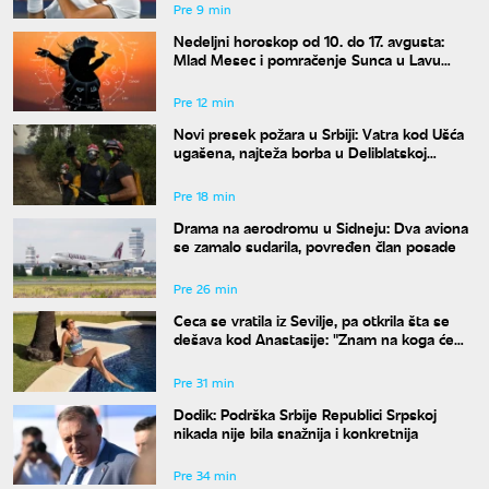
Pre 9 min
Nedeljni horoskop od 10. do 17. avgusta:
Mlad Mesec i pomračenje Sunca u Lavu
donose haos
Pre 12 min
Novi presek požara u Srbiji: Vatra kod Ušća
ugašena, najteža borba u Deliblatskoj
peščari
Pre 18 min
Drama na aerodromu u Sidneju: Dva aviona
se zamalo sudarila, povređen član posade
Pre 26 min
Ceca se vratila iz Sevilje, pa otkrila šta se
dešava kod Anastasije: "Znam na koga će
Ilijan da liči"
Pre 31 min
Dodik: Podrška Srbije Republici Srpskoj
nikada nije bila snažnija i konkretnija
Pre 34 min