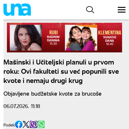
Mašinski i Učiteljski planuli u prvom
roku: Ovi fakulteti su već popunili sve
kvote i nemaju drugi krug
Objavljene budžetske kvote za brucoše
06.07.2026. 11:18
Podeli: