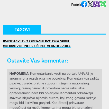
Podeli:
TAGOVI
MINISTARSTVO ODBRANE
VOJSKA SRBIJE
DOBROVOLJNO SLUŽENJE VOJNOG ROKA
Ostavite Vaš komentar:
NAPOMENA:
Komentarisanje vesti na portalu UNA.RS je
anonimno, a registracija nije potrebna. Komentari koji sadrže
psovke, uvrede, pretnje i govor mržnje na nacionalnoj,
verskoj, rasnoj osnovi ili povodom nečije seksualne
opredeljenosti neće biti objavljeni. Komentari odražavaju
stavove isključivo njihovih autora, koji zbog govora mržnje
mogu biti i krivično gonjeni. Kao čitatelj prihvatate
mogućnost da među komentarima mogu biti pronađeni