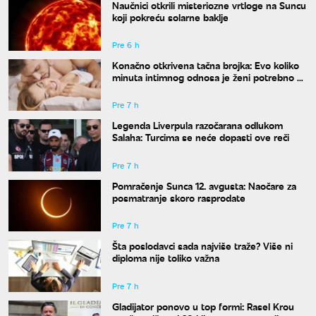
Naučnici otkrili misteriozne vrtloge na Suncu
koji pokreću solarne baklje
Pre 6 h
Konačno otkrivena tačna brojka: Evo koliko
minuta intimnog odnosa je ženi potrebno da
bi bila potpuno zadovoljna
Pre 7 h
Legenda Liverpula razočarana odlukom
Salaha: Turcima se neće dopasti ove reči
Pre 7 h
Pomračenje Sunca 12. avgusta: Naočare za
posmatranje skoro rasprodate
Pre 7 h
Šta poslodavci sada najviše traže? Više ni
diploma nije toliko važna
Pre 7 h
Gladijator ponovo u top formi: Rasel Krou