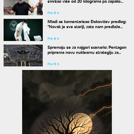
smršao više od 20 kilograma pa zapalio
društvene mreže novim izgledom
Pre 8 h
Mladi as komentarisao Đokovićev predlog:
"Novak je sve stariji, zato nam predlaže
kraće mečeve"
Pre 8 h
Spremaju se za najgori scenario: Pentagon
priprema novu nuklearnu strategiju za
eventualni sukob sa Rusijom i Kinom
Pre 8 h