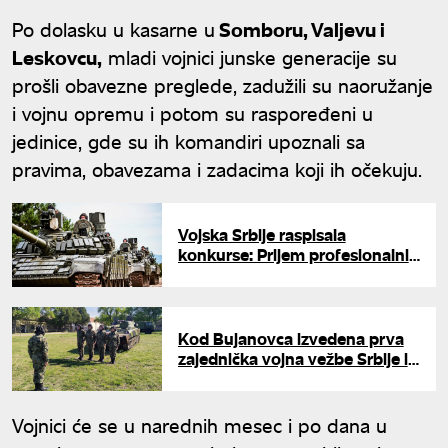
Po dolasku u kasarne u
Somboru, Valjevu i
Leskovcu,
mladi vojnici junske generacije su
prošli obavezne preglede, zadužili su naoružanje
i vojnu opremu i potom su raspoređeni u
jedinice, gde su ih komandiri upoznali sa
pravima, obavezama i zadacima koji ih očekuju.
Vojska Srbije raspisala
konkurse: Prijem profesionalnih
vojnika u tenkovske jedinice
Kod Bujanovca izvedena prva
zajednička vojna vežbe Srbije i
NATO: Učestvovalo oko 600
vojnika
Vojnici će se u narednih mesec i po dana u