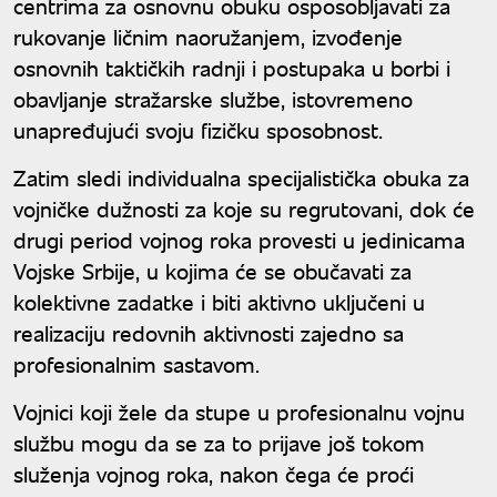
centrima za osnovnu obuku osposobljavati za
rukovanje ličnim naoružanjem, izvođenje
osnovnih taktičkih radnji i postupaka u borbi i
obavljanje stražarske službe, istovremeno
unapređujući svoju fizičku sposobnost.
Zatim sledi individualna specijalistička obuka za
vojničke dužnosti za koje su regrutovani, dok će
drugi period vojnog roka provesti u jedinicama
Vojske Srbije, u kojima će se obučavati za
kolektivne zadatke i biti aktivno uključeni u
realizaciju redovnih aktivnosti zajedno sa
profesionalnim sastavom.
Vojnici koji žele da stupe u profesionalnu vojnu
službu mogu da se za to prijave još tokom
služenja vojnog roka, nakon čega će proći