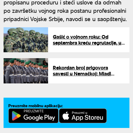
propisanu proceduru i steći uslove da odmah
po završetku vojnog roka postanu profesionalni
pripadnici Vojske Srbije, navodi se u saopštenju.
Gašić o vojnom roku: Od
septembra kreću regrutacije, u
martu stiže prva klasa u
kasarne širom Srbije
Rekordan broj prigovora
savesti u Nemačkoj: Mladi
masovno kažu "ne" vojsci
Preuzmite mobilnu aplikaciju: