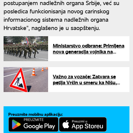
postupanjem nadležnih organa Srbije, već su
posledica funkcionisanja novog carinskog
informacionog sistema nadležnih organa
Hrvatske", naglašeno je u saopštenju.
Ministarstvo odbrane: Primljena
nova generacija vojnika na
dobrovoljno služenje vojnog
roka
Važno za vozače: Zatvara se
petlja Vrčin u smeru ka Nišu,
poznato do kada traju radovi
Preuzmite mobilnu aplikaciju: