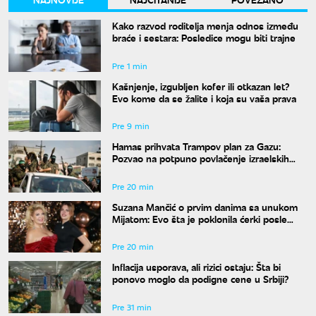
Kako razvod roditelja menja odnos između
braće i sestara: Posledice mogu biti trajne
Pre 1 min
Kašnjenje, izgubljen kofer ili otkazan let?
Evo kome da se žalite i koja su vaša prava
Pre 9 min
Hamas prihvata Trampov plan za Gazu:
Pozvao na potpuno povlačenje izraelskih
snaga
Pre 20 min
Suzana Mančić o prvim danima sa unukom
Mijatom: Evo šta je poklonila ćerki posle
porođaja
Pre 20 min
Inflacija usporava, ali rizici ostaju: Šta bi
ponovo moglo da podigne cene u Srbiji?
Pre 31 min