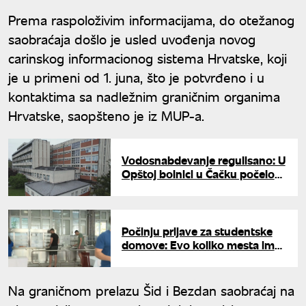
Prema raspoloživim informacijama, do otežanog
saobraćaja došlo je usled uvođenja novog
carinskog informacionog sistema Hrvatske, koji
je u primeni od 1. juna, što je potvrđeno i u
kontaktima sa nadležnim graničnim organima
Hrvatske, saopšteno je iz MUP-a.
Vodosnabdevanje regulisano: U
Opštoj bolnici u Čačku počelo
izvođenje zakazanih operacija
Počinju prijave za studentske
domove: Evo koliko mesta ima i
koliko košta smeštaj
Na graničnom prelazu Šid i Bezdan saobraćaj na