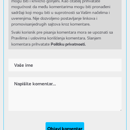
mogu biti i krivično gonjeni. Kao čitatelj prihvatate
mogućnost da među komentarima mogu biti pronađeni
sadržaji koji mogu biti u suprotnosti sa Vašim načelima i
uverenjima. Nije dozvoljeno postavljanje linkova i
promovisanjedrugih sajtova kroz komentare.
Svaki korisnik pre pisanja komentara mora se upoznati sa
Pravilima i uslovima korišćenja komentara. Slanjem
Politiku privatnosti.
komentara prihvatate
Objavi komentar