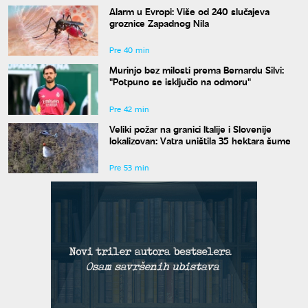
Alarm u Evropi: Više od 240 slučajeva
groznice Zapadnog Nila
Pre 40 min
Murinjo bez milosti prema Bernardu Silvi:
"Potpuno se isključio na odmoru"
Pre 42 min
Veliki požar na granici Italije i Slovenije
lokalizovan: Vatra uništila 35 hektara šume
Pre 53 min