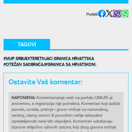
Podeli:
TAGOVI
MUP SRBIJE
TERETNJACI GRANICA HRVATTSKA
OTEŽAN SAOBRAĆAJ
GRANICA SA HRVATSKOM.
Ostavite Vaš komentar:
NAPOMENA:
Komentarisanje vesti na portalu UNA.RS je
anonimno, a registracija nije potrebna. Komentari koji sadrže
psovke, uvrede, pretnje i govor mržnje na nacionalnoj,
verskoj, rasnoj osnovi ili povodom nečije seksualne
opredeljenosti neće biti objavljeni. Komentari odražavaju
stavove isključivo njihovih autora, koji zbog govora mržnje