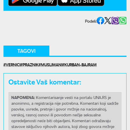
Podeli:
TAGOVI
VERNICI
PRAZNIK
MUSLIMANI
KURBAN-BAJRAM
Ostavite Vaš komentar:
NAPOMENA:
Komentarisanje vesti na portalu UNA.RS je
anonimno, a registracija nije potrebna. Komentari koji sadrže
psovke, uvrede, pretnje i govor mržnje na nacionalnoj,
verskoj, rasnoj osnovi ili povodom nečije seksualne
opredeljenosti neće biti objavljeni. Komentari odražavaju
stavove isključivo njihovih autora, koji zbog govora mržnje