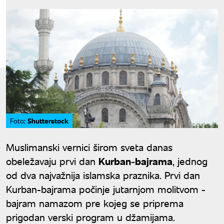
Shutterstock
Foto:
Muslimanski vernici širom sveta danas
obeležavaju prvi dan
Kurban-bajrama
, jednog
od dva najvažnija islamska praznika. Prvi dan
Kurban-bajrama počinje jutarnjom molitvom -
bajram namazom pre kojeg se priprema
prigodan verski program u džamijama.