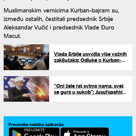
Muslimanskim vernicima Kurban-bajram su,
između ostalih, čestitali predsednik Srbije
Aleksandar Vučić i predsednik Vlade Đuro
Macut.
Vlada Srbije usvojila više važnih
zaključaka: Odluke o Kurban-
bajramu, stipendijama i borbi
protiv korupcije
"Oni žele rat svima nama, svet
se gura u sukob": Jusufspahić
za UNU o paklu Bliskog istoka i
onome šta sledi
Preuzmite mobilnu aplikaciju: