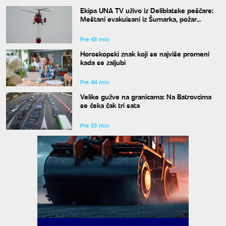
Ekipa UNA TV uživo iz Deliblatske peščare:
Meštani evakuisani iz Šumarka, požar
progutao 1.500 hektara
Pre 43 min
Horoskopski znak koji se najviše promeni
kada se zaljubi
Pre 44 min
Velike gužve na granicama: Na Batrovcima
se čeka čak tri sata
Pre 53 min