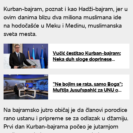
Kurban-bajram, poznat i kao Hadži-bajram, jer u
ovim danima blizu dva miliona muslimana ide
na hodočašće u Meku i Medinu, muslimanska
sveta mesta.
Vučić čestitao Kurban-bajram:
Neka duh sloge doprinese
stabilnoj i sigurnoj budućnosti
"Ne bojim se rata, samo Boga":
Muftija Jusufspahić za UNU o
silama zla i svetu koji je postao
rob materijalnog
Na bajramsko jutro običaj je da članovi porodice
rano ustanu i pripreme se za odlazak u džamiju.
Prvi dan Kurban-bajrama počeo je jutarnjom