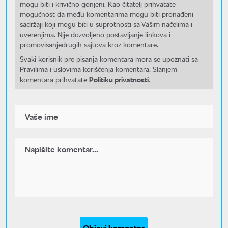
mogu biti i krivično gonjeni. Kao čitatelj prihvatate
mogućnost da među komentarima mogu biti pronađeni
sadržaji koji mogu biti u suprotnosti sa Vašim načelima i
uverenjima. Nije dozvoljeno postavljanje linkova i
promovisanjedrugih sajtova kroz komentare.
Svaki korisnik pre pisanja komentara mora se upoznati sa
Pravilima i uslovima korišćenja komentara. Slanjem
Politiku privatnosti.
komentara prihvatate
Objavi komentar