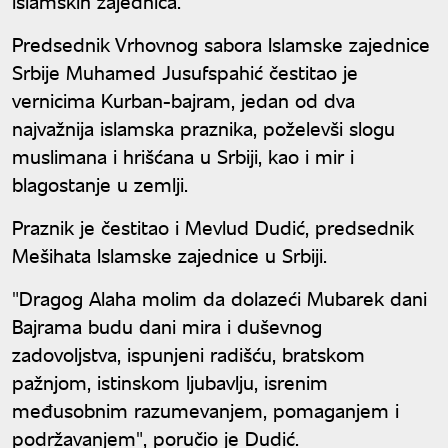
islamskih zajednica.
Predsednik Vrhovnog sabora Islamske zajednice
Srbije Muhamed Jusufspahić čestitao je
vernicima Kurban-bajram, jedan od dva
najvažnija islamska praznika, poželevši slogu
muslimana i hrišćana u Srbiji, kao i mir i
blagostanje u zemlji.
Praznik je čestitao i Mevlud Dudić, predsednik
Mešihata Islamske zajednice u Srbiji.
"Dragog Alaha molim da dolazeći Mubarek dani
Bajrama budu dani mira i duševnog
zadovoljstva, ispunjeni radišću, bratskom
pažnjom, istinskom ljubavlju, isrenim
međusobnim razumevanjem, pomaganjem i
podržavanjem", poručio je Dudić.