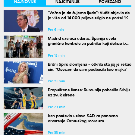
NAJNOVIJE
NAJČITANIJE
POVEZANO
"Važno je da čujemo ljude": Vučić objavio da
je više od 14.000 prijava stiglo na portal "Ko
si bre ti"
Pre 6 min
Madrid uzvraća udarac: Španija uvela
granične kontrole za putnike koji dolaze iz
Italije
Pre 15 min
Britni Spirs slomljena - otkrila šta joj je rekao
sin: "Osećam da sam podbacila kao majka"
Pre 19 min
Propuštena šansa: Rumunija pobedila Srbiju
uz zvuk sirene
Pre 23 min
Iran postavio uslove SAD za ponovno
otvaranje Ormuskog moreuza
Pre 33 min