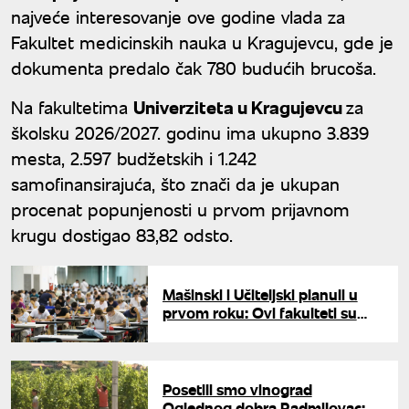
najveće interesovanje ove godine vlada za
Fakultet medicinskih nauka u Kragujevcu, gde je
dokumenta predalo čak 780 budućih brucoša.
Na fakultetima
Univerziteta u Kragujevcu
za
školsku 2026/2027. godinu ima ukupno 3.839
mesta, 2.597 budžetskih i 1.242
samofinansirajuća, što znači da je ukupan
procenat popunjenosti u prvom prijavnom
krugu dostigao 83,82 odsto.
Mašinski i Učiteljski planuli u
prvom roku: Ovi fakulteti su
već popunili sve kvote i nemaju
drugi krug
Posetili smo vinograd
Oglednog dobra Radmilovac: