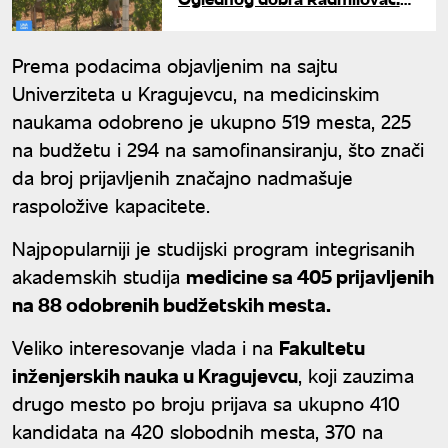
Najveća banka biljnih gena i
mesto gde studenti stiču
iskustvo
Prema podacima objavljenim na sajtu
Univerziteta u Kragujevcu, na medicinskim
naukama odobreno je ukupno 519 mesta, 225
na budžetu i 294 na samofinansiranju, što znači
da broj prijavljenih značajno nadmašuje
raspoložive kapacitete.
Najpopularniji je studijski program integrisanih
akademskih studija
medicine sa 405 prijavljenih
na 88 odobrenih budžetskih mesta.
Veliko interesovanje vlada i na
Fakultetu
inženjerskih nauka u Kragujevcu
, koji zauzima
drugo mesto po broju prijava sa ukupno 410
kandidata na 420 slobodnih mesta, 370 na