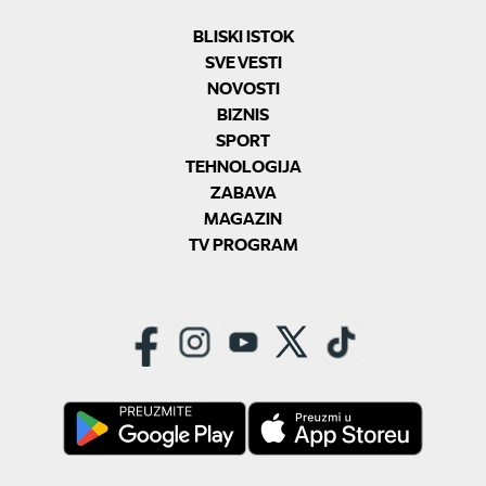
BLISKI ISTOK
SVE VESTI
NOVOSTI
BIZNIS
SPORT
TEHNOLOGIJA
ZABAVA
MAGAZIN
TV PROGRAM