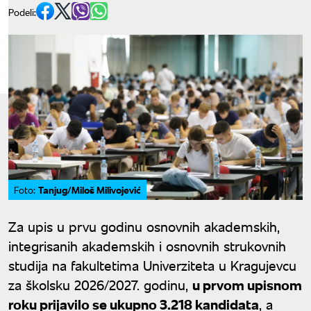
Podeli:
Tanjug/Miloš Milivojević
Foto:
Za upis u prvu godinu osnovnih akademskih,
integrisanih akademskih i osnovnih strukovnih
studija na fakultetima Univerziteta u Kragujevcu
za školsku 2026/2027. godinu,
u prvom upisnom
roku prijavilo se ukupno 3.218 kandidata
, a