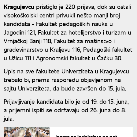
Kragujevcu
pristiglo je 220 prijava, dok su ostali
visokoškolski centri privukli nešto manji broj
kandidata - Fakultet pedagoških nauka u
Jagodini 121, Fakultet za hotelijerstvo i turizam u
Vrnjačkoj Banji 118, Fakultet za mašinstvo i
građevinarstvo u Kraljevu 116, Pedagoški fakultet
u Užicu 111 i Agronomski fakultet u Čačku 30.
Upis na sve fakultete Univerziteta u Kragujevcu
trebalo bi, prema rasporedu objavljenom na
sajtu Univerziteta, da bude završen do 15. jula.
Prijavljivanje kandidata bilo je od 19. do 15. juna,
a prijemni ispiti se održavaju od 26. juna do 8.
jula.
Jagma za indeksima na pet