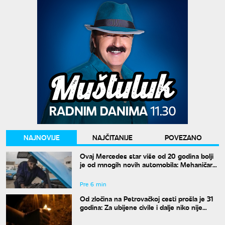
NAJNOVIJE
NAJČITANIJE
POVEZANO
Ovaj Mercedes star više od 20 godina bolji
je od mnogih novih automobila: Mehaničar
tvrdi da bi ga odmah kupio
Pre 6 min
Od zločina na Petrovačkoj cesti prošla je 31
godina: Za ubijene civile i dalje niko nije
odgovarao