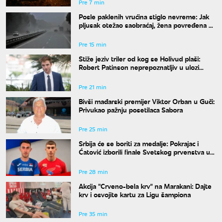
Pre 7 min
Posle paklenih vrućina stiglo nevreme: Jak
pljusak otežao saobraćaj, žena povređena u
Leskovcu
Pre 15 min
Stiže jeziv triler od kog se Holivud plaši:
Robert Patinson neprepoznatljiv u ulozi
slavnog voditelja
Pre 21 min
Bivši mađarski premijer Viktor Orban u Guči:
Privukao pažnju posetilaca Sabora
Pre 25 min
Srbija će se boriti za medalje: Pokrajac i
Ćatović izborili finale Svetskog prvenstva u
Judžinu
Pre 28 min
Akcija "Crveno-bela krv" na Marakani: Dajte
krv i osvojite kartu za Ligu šampiona
Pre 35 min