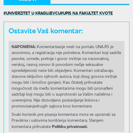
UNIVERZITET U KRAGUJEVCU
UPIS NA FAKULTET KVOTE
Ostavite Vaš komentar:
NAPOMENA:
Komentarisanje vesti na portalu UNA.RS je
anonimno, a registracija nije potrebna. Komentari koji sadrže
psovke, uvrede, pretnje i govor mržnje na nacionalnoj,
verskoj, rasnoj osnovi ili povodom nečije seksualne
opredeljenosti neće biti objavljeni. Komentari odražavaju
stavove isključivo njihovih autora, koji zbog govora mržnje
mogu biti i krivično gonjeni. Kao čitatelj prihvatate
mogućnost da među komentarima mogu biti pronađeni
sadržaji koji mogu biti u suprotnosti sa Vašim načelima i
uverenjima. Nije dozvoljeno postavljanje linkova i
promovisanjedrugih sajtova kroz komentare.
Svaki korisnik pre pisanja komentara mora se upoznati sa
Pravilima i uslovima korišćenja komentara. Slanjem
Politiku privatnosti.
komentara prihvatate