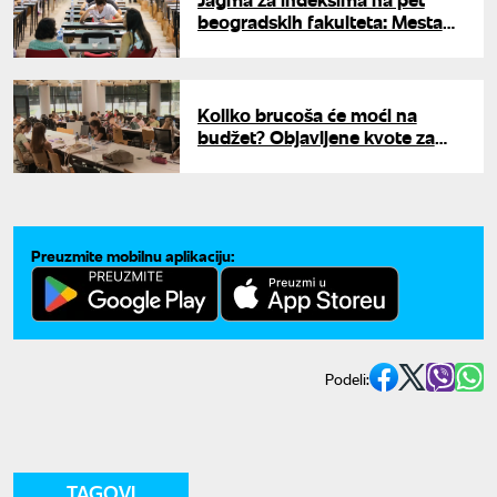
beogradskih fakulteta: Mesta
planula, a diplomce čekaju plate
i do 5.000 evra
Koliko brucoša će moći na
budžet? Objavljene kvote za
2026/27. godinu
Preuzmite mobilnu aplikaciju:
Podeli:
TAGOVI