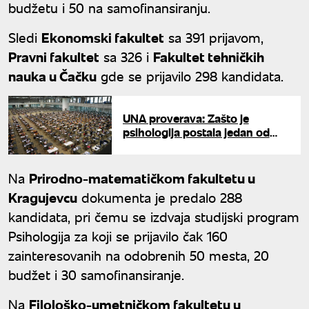
budžetu i 50 na samofinansiranju.
Sledi
Ekonomski fakultet
sa 391 prijavom,
Pravni fakultet
sa 326 i
Fakultet tehničkih
nauka u Čačku
gde se prijavilo 298 kandidata.
UNA proverava: Zašto je
psihologija postala jedan od
najtraženijih smerova na
fakultetima?
Na
Prirodno-matematičkom fakultetu u
Kragujevcu
dokumenta je predalo 288
kandidata, pri čemu se izdvaja studijski program
Psihologija za koji se prijavilo čak 160
zainteresovanih na odobrenih 50 mesta, 20
budžet i 30 samofinansiranje.
Na
Filološko-umetničkom fakultetu u