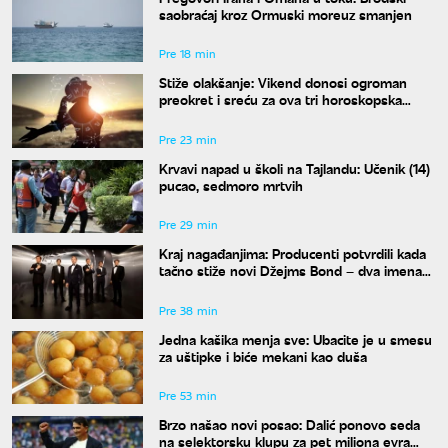
saobraćaj kroz Ormuski moreuz smanjen
Pre 18 min
Stiže olakšanje: Vikend donosi ogroman
preokret i sreću za ova tri horoskopska
znaka
Pre 23 min
Krvavi napad u školi na Tajlandu: Učenik (14)
pucao, sedmoro mrtvih
Pre 29 min
Kraj nagađanjima: Producenti potvrdili kada
tačno stiže novi Džejms Bond – dva imena
su u finalu
Pre 38 min
Jedna kašika menja sve: Ubacite je u smesu
za uštipke i biće mekani kao duša
Pre 53 min
Brzo našao novi posao: Dalić ponovo seda
na selektorsku klupu za pet miliona evra