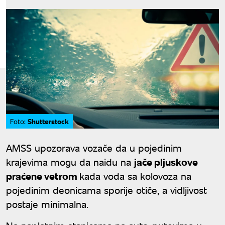
Shutterstock
Foto:
AMSS upozorava vozače da u pojedinim
krajevima mogu da naiđu na
jače pljuskove
praćene vetrom
kada voda sa kolovoza na
pojedinim deonicama sporije otiče, a vidljivost
postaje minimalna.