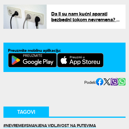
Da li su nam kućni aparati
bezbedni tokom nevremena? U
ovim slučajevima ih treba
isključiti iz struje
Preuzmite mobilnu aplikaciju:
Podeli:
TAGOVI
NEVREME
SMANJENA VIDLJIVOST NA PUTEVIMA