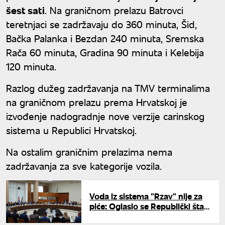
šest sati
. Na graničnom prelazu Batrovci
teretnjaci se zadržavaju do 360 minuta, Šid,
Bačka Palanka i Bezdan 240 minuta, Sremska
Rača 60 minuta, Gradina 90 minuta i Kelebija
120 minuta.
Razlog dužeg zadržavanja na TMV terminalima
na graničnom prelazu prema Hrvatskoj je
izvođenje nadogradnje nove verzije carinskog
sistema u Republici Hrvatskoj.
Na ostalim graničnim prelazima nema
zadržavanja za sve kategorije vozila.
Voda iz sistema "Rzav" nije za
piće: Oglasio se Republički štab
za vanredne situacije