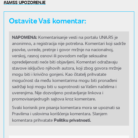
AMSS UPOZORENJE
Ostavite Vaš komentar:
NAPOMENA:
Komentarisanje vesti na portalu UNA.RS je
anonimno, a registracija nije potrebna. Komentari koji sadrže
psovke, uvrede, pretnje i govor mržnje na nacionalnoj,
verskoj, rasnoj osnovi ili povodom nečije seksualne
opredeljenosti neće biti objavljeni. Komentari odražavaju
stavove isključivo njihovih autora, koji zbog govora mržnje
mogu biti i krivično gonjeni. Kao čitatelj prihvatate
mogućnost da među komentarima mogu biti pronađeni
sadržaji koji mogu biti u suprotnosti sa Vašim načelima i
uverenjima. Nije dozvoljeno postavljanje linkova i
promovisanjedrugih sajtova kroz komentare.
Svaki korisnik pre pisanja komentara mora se upoznati sa
Pravilima i uslovima korišćenja komentara. Slanjem
Politiku privatnosti.
komentara prihvatate