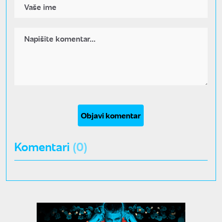
Objavi komentar
Komentari
(0)