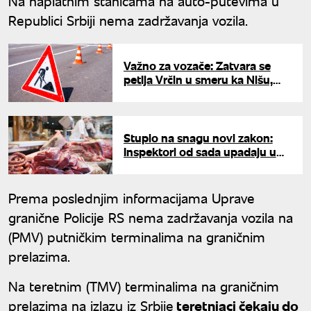
Na naplatnim stanicama na auto-putevima u
Republici Srbiji nema zadržavanja vozila.
Važno za vozače: Zatvara se
petlja Vrčin u smeru ka Nišu,
poznato do kada traju radovi
Stupio na snagu novi zakon:
Inspektori od sada upadaju u
kontrole hrane potpuno
nenajavljeno
Prema poslednjim informacijama Uprave
granične Policije RS nema zadržavanja vozila na
(PMV) putničkim terminalima na graničnim
prelazima.
Na teretnim (TMV) terminalima na graničnim
prelazima na izlazu iz Srbije
teretnjaci čekaju do