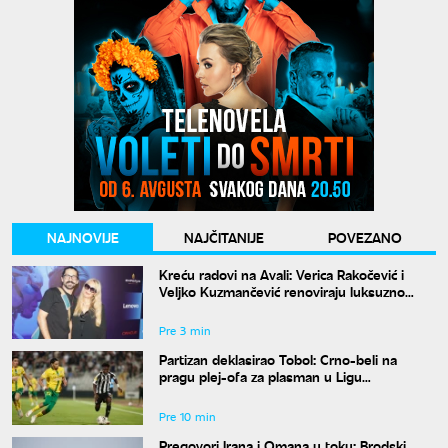
NAJNOVIJE
NAJČITANIJE
POVEZANO
Kreću radovi na Avali: Verica Rakočević i
Veljko Kuzmančević renoviraju luksuzno
imanje, a evo šta uskoro stiže u dvorište
Pre 3 min
Partizan deklasirao Tobol: Crno-beli na
pragu plej-ofa za plasman u Ligu
konferencije
Pre 10 min
Pregovori Irana i Omana u toku: Brodski