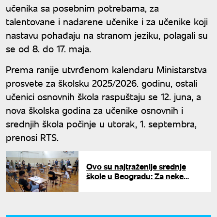
učenika sa posebnim potrebama, za
talentovane i nadarene učenike i za učenike koji
nastavu pohađaju na stranom jeziku, polagali su
se od 8. do 17. maja.
Prema ranije utvrđenom kalendaru Ministarstva
prosvete za školsku 2025/2026. godinu, ostali
učenici osnovnih škola raspuštaju se 12. juna, a
nova školska godina za učenike osnovnih i
srednjih škola počinje u utorak, 1. septembra,
prenosi RTS.
Ovo su najtraženije srednje
škole u Beogradu: Za neke
smerove treba više od 94
poena