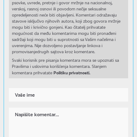
psovke, uvrede, pretnje i govor mržnje na nacionalnoj,
verskoj, rasnoj osnovi ili povodom nečije seksualne
opredeljenosti neće biti objavljeni. Komentari odražavaju
stavove isključivo njihovih autora, koji zbog govora mržnje
mogu biti i krivično gonjeni. Kao čitatelj prihvatate
mogućnost da među komentarima mogu biti pronađeni
sadržaji koji mogu biti u suprotnosti sa Vašim načelima i
uverenjima. Nije dozvoljeno postavljanje linkova i
promovisanjedrugih sajtova kroz komentare.
Svaki korisnik pre pisanja komentara mora se upoznati sa
Pravilima i uslovima korišćenja komentara. Slanjem
Politiku privatnosti.
komentara prihvatate