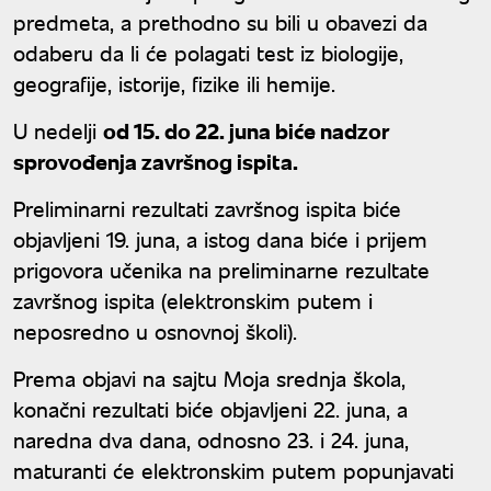
predmeta, a prethodno su bili u obavezi da
odaberu da li će polagati test iz biologije,
geografije, istorije, fizike ili hemije.
U nedelji
od 15. do 22. juna biće nadzor
sprovođenja završnog ispita.
Preliminarni rezultati završnog ispita biće
objavljeni 19. juna, a istog dana biće i prijem
prigovora učenika na preliminarne rezultate
završnog ispita (elektronskim putem i
neposredno u osnovnoj školi).
Prema objavi na sajtu Moja srednja škola,
konačni rezultati biće objavljeni 22. juna, a
naredna dva dana, odnosno 23. i 24. juna,
maturanti će elektronskim putem popunjavati