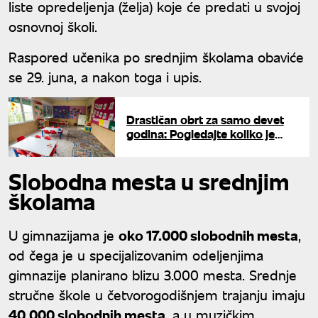
liste opredeljenja (želja) koje će predati u svojoj
osnovnoj školi.
Raspored učenika po srednjim školama obaviće
se 29. juna, a nakon toga i upis.
Drastičan obrt za samo devet
godina: Pogledajte koliko je
dece u Srbiji upisano u vrtiće
Slobodna mesta u srednjim
školama
U gimnazijama je
oko 17.000 slobodnih mesta
,
od čega je u specijalizovanim odeljenjima
gimnazije planirano blizu 3.000 mesta. Srednje
stručne škole u četvorogodišnjem trajanju imaju
40.000 slobodnih mesta
, a u muzičkim,