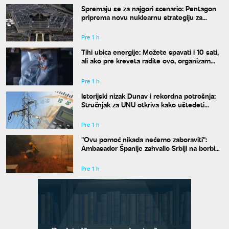
Spremaju se za najgori scenario: Pentagon
priprema novu nuklearnu strategiju za
eventualni sukob sa Rusijom i Kinom
Pre 1 h
Tihi ubica energije: Možete spavati i 10 sati,
ali ako pre kreveta radite ovo, organizam
vam se neće oporaviti
Pre 1 h
Istorijski nizak Dunav i rekordna potrošnja:
Stručnjak za UNU otkriva kako uštedeti
struju
Pre 1 h
"Ovu pomoć nikada nećemo zaboraviti":
Ambasador Španije zahvalio Srbiji na borbi
protiv požara
Pre 1 h