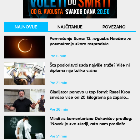
NAJNOVIJE
NAJČITANIJE
POVEZANO
Pomračenje Sunca 12. avgusta: Naočare za
posmatranje skoro rasprodate
Pre 6 min
Šta poslodavci sada najviše traže? Više ni
diploma nije toliko važna
Pre 21 min
Gladijator ponovo u top formi: Rasel Krou
smršao više od 20 kilograma pa zapalio
društvene mreže novim izgledom
Pre 36 min
Mladi as komentarisao Đokovićev predlog:
"Novak je sve stariji, zato nam predlaže
kraće mečeve"
Pre 51 min