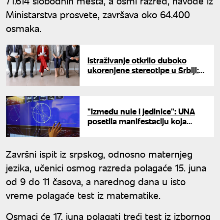
71.614 slobodnih mesta, a osmi razred, navode iz
Ministarstva prosvete, završava oko 64.400
osmaka.
Istraživanje otkrilo duboko
ukorenjene stereotipe u Srbiji:
Ko danas "drži kuću", a ko
zarađuje?
"Između nule i jedinice": UNA
posetila manifestaciju koja
matematiku prikazuje na
drugačiji način
Završni ispit iz srpskog, odnosno maternjeg
jezika, učenici osmog razreda polagaće 15. juna
od 9 do 11 časova, a narednog dana u isto
vreme polagaće test iz matematike.
Osmaci će 17. juna polagati treći test iz izbornog