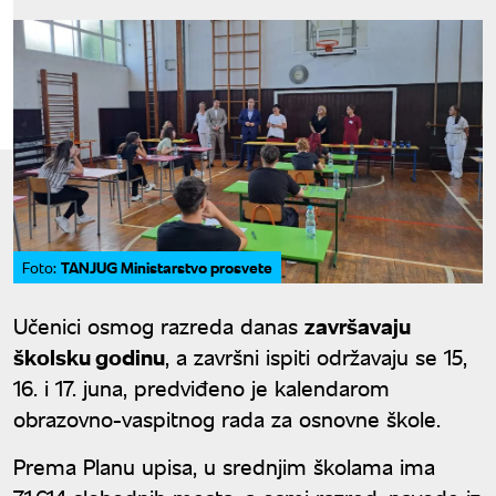
TANJUG Ministarstvo prosvete
Foto:
Učenici osmog razreda danas
završavaju
školsku godinu
, a završni ispiti održavaju se 15,
16. i 17. juna, predviđeno je kalendarom
obrazovno-vaspitnog rada za osnovne škole.
Prema Planu upisa, u srednjim školama ima