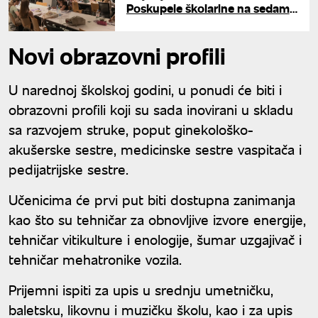
Poskupele školarine na sedam
fakulteta Univerziteta u
Beogradu
Novi obrazovni profili
U narednoj školskoj godini, u ponudi će biti i
obrazovni profili koji su sada inovirani u skladu
sa razvojem struke, poput ginekološko-
akušerske sestre, medicinske sestre vaspitača i
pedijatrijske sestre.
Učenicima će prvi put biti dostupna zanimanja
kao što su tehničar za obnovljive izvore energije,
tehničar vitikulture i enologije, šumar uzgajivač i
tehničar mehatronike vozila.
Prijemni ispiti za upis u srednju umetničku,
baletsku, likovnu i muzičku školu, kao i za upis