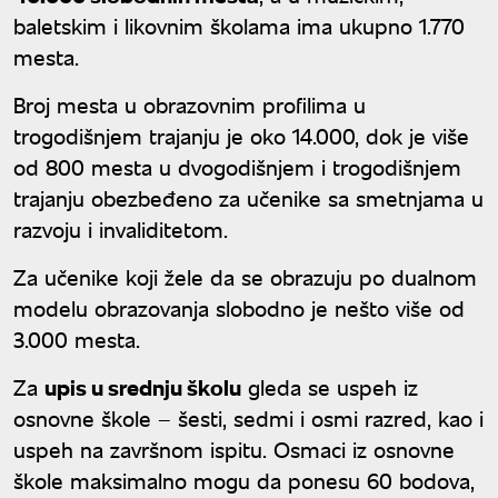
baletskim i likovnim školama ima ukupno 1.770
mesta.
Broj mesta u obrazovnim profilima u
trogodišnjem trajanju je oko 14.000, dok je više
od 800 mesta u dvogodišnjem i trogodišnjem
trajanju obezbeđeno za učenike sa smetnjama u
razvoju i invaliditetom.
Za učenike koji žele da se obrazuju po dualnom
modelu obrazovanja slobodno je nešto više od
3.000 mesta.
Za
upis u srednju školu
gleda se uspeh iz
osnovne škole – šesti, sedmi i osmi razred, kao i
uspeh na završnom ispitu. Osmaci iz osnovne
škole maksimalno mogu da ponesu 60 bodova,