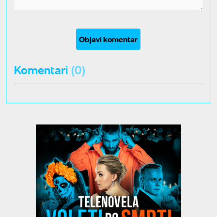
Objavi komentar
Komentari
(0)