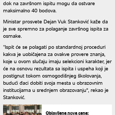
dok na završnom ispitu mogu da ostvare
maksimalno 40 bodova.
Ministar prosvete Dejan Vuk Stanković kaže da
je sve spremno za polaganje završnog ispita za
osmake.
"Ispit će se polagati po standardnoj proceduri
kakva je uobičajena za ovakve provere znanja,
koje u ovom slučaju imaju selekcioni karakter, jer
će na osnovu rezultata sa ispita i uspeha koji je
postignut tokom osmogodišnjeg školovanja,
budući đaci dobiti svoja mesta u obrazovnim
institucijama u srednjem obrazovanju“, rekao je
Stanković.
Objavljene nove cene: