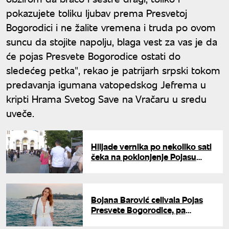
pokazujete toliku ljubav prema Presvetoj
Bogorodici i ne žalite vremena i truda po ovom
suncu da stojite napolju, blaga vest za vas je da
će pojas Presvete Bogorodice ostati do
sledećeg petka", rekao je patrijarh srpski tokom
predavanja igumana vatopedskog Jefrema u
kripti Hrama Svetog Save na Vračaru u sredu
uveče.
Hiljade vernika po nekoliko sati
čeka na poklonjenje Pojasu
Presvete Bogorodice
Bojana Barović celivala Pojas
Presvete Bogorodice, pa
poslala moćnu poruku: "Mir koji