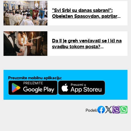
"Svi Srbi su danas sabrani":
Obeležen Spasovdan, patrijarh
Porfirije se obratio hiljadama
vernika
Da li je greh venčavati se i ići na
svadbu tokom posta?
Sveštenik Dejan razrešio dilemu
Preuzmite mobilnu aplikaciju:
Podeli: