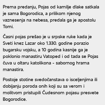
Prema predanju, Pojas od kamilje dlake satkala
je sama Bogorodica, a prilikom njenog
vaznesenja na nebesa, predala ga je apostolu
Tomi.
Časni pojas prešao je u srpske ruke kada je
Sveti knez Lazar oko 1.330. godine porazio
bugarsku vojsku, a 10 godina kasnije ga je
poklonio manastiru Vatoped i od tada se Pojas
čuva u oltaru katolikona - sabornog hrama
manastira.
Postoje stotine svedočanstava o isceljenjima ili
dobijanju poroda onih koji su sa verom i
molitvom pristupili Čudesnom pojasu presvete
Bogorodice.