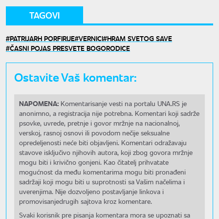
TAGOVI
PATRIJARH PORFIRIJE
VERNICI
HRAM SVETOG SAVE
ČASNI POJAS PRESVETE BOGORODICE
Ostavite Vaš komentar:
NAPOMENA:
Komentarisanje vesti na portalu UNA.RS je
anonimno, a registracija nije potrebna. Komentari koji sadrže
psovke, uvrede, pretnje i govor mržnje na nacionalnoj,
verskoj, rasnoj osnovi ili povodom nečije seksualne
opredeljenosti neće biti objavljeni. Komentari odražavaju
stavove isključivo njihovih autora, koji zbog govora mržnje
mogu biti i krivično gonjeni. Kao čitatelj prihvatate
mogućnost da među komentarima mogu biti pronađeni
sadržaji koji mogu biti u suprotnosti sa Vašim načelima i
uverenjima. Nije dozvoljeno postavljanje linkova i
promovisanjedrugih sajtova kroz komentare.
Svaki korisnik pre pisanja komentara mora se upoznati sa