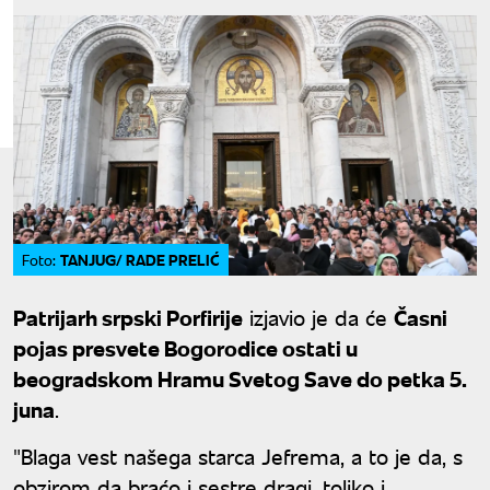
TANJUG/ RADE PRELIĆ
Foto:
Patrijarh srpski Porfirije
izjavio je da će
Časni
pojas presvete Bogorodice ostati u
beogradskom Hramu Svetog Save do petka 5.
juna
.
"Blaga vest našega starca Jefrema, a to je da, s
obzirom da braćo i sestre dragi, toliko i