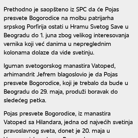
osetite..."
Prethodno je saopšteno iz SPC da će Pojas
presvete Bogorodice na molbu patrijarha
srpskog Porfirija ostati u Hramu Svetog Save u
Beogradu do 1. juna zbog velikog interesovanja
vernika koji već danima u nepreglednim
kolonama dolaze da vide svetinju.
Iguman svetogorskog manastira Vatoped,
arhimandrit Jefrem blagoslovio je da Pojas
presvete Bogorodice, koji je trebalo da bude u
Beogradu do 29. maja, produži boravak do
sledećeg petka.
Pojas presvete Bogorodice, iz manastira
Vatoped sa Hilandara, jedna od najvećih svetinja
pravoslavnog sveta, donet je 20. maja u