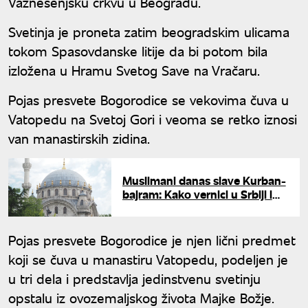
Vaznesenjsku crkvu u Beogradu.
Svetinja je proneta zatim beogradskim ulicama
tokom Spasovdanske litije da bi potom bila
izložena u Hramu Svetog Save na Vračaru.
Pojas presvete Bogorodice se vekovima čuva u
Vatopedu na Svetoj Gori i veoma se retko iznosi
van manastirskih zidina.
Muslimani danas slave Kurban-
bajram: Kako vernici u Srbiji i
svetu obeležavaju jedan od
najvećih praznika
Pojas presvete Bogorodice je njen lični predmet
koji se čuva u manastiru Vatopedu, podeljen je
u tri dela i predstavlja jedinstvenu svetinju
opstalu iz ovozemaljskog života Majke Božje.