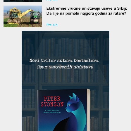
Ekstremne vrućine uništavaju useve u Srbiji:
Da li je na pomolu najgora godina za ratare?
Pre 4 h