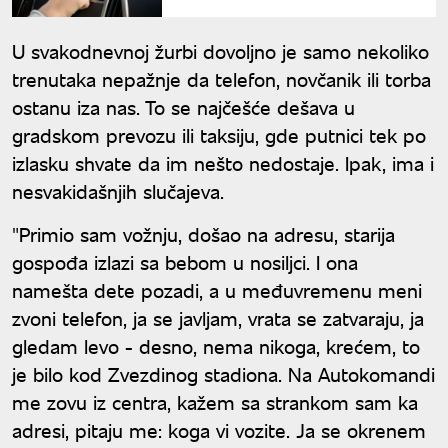
nas GPS čini manje
snalažljivima?
U svakodnevnoj žurbi dovoljno je samo nekoliko
trenutaka nepažnje da telefon, novčanik ili torba
ostanu iza nas. To se najčešće dešava u
gradskom prevozu ili taksiju, gde putnici tek po
izlasku shvate da im nešto nedostaje. Ipak, ima i
nesvakidašnjih slučajeva.
"Primio sam vožnju, došao na adresu, starija
gospođa izlazi sa bebom u nosiljci. I ona
namešta dete pozadi, a u međuvremenu meni
zvoni telefon, ja se javljam, vrata se zatvaraju, ja
gledam levo - desno, nema nikoga, krećem, to
je bilo kod Zvezdinog stadiona. Na Autokomandi
me zovu iz centra, kažem sa strankom sam ka
adresi, pitaju me: koga vi vozite. Ja se okrenem