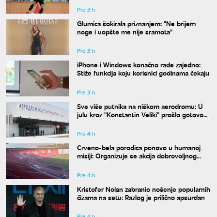
Pre 3 h
Glumica šokirala priznanjem: "Ne brijem
noge i uopšte me nije sramota"
Pre 3 h
iPhone i Windows konačno rade zajedno:
Stiže funkcija koju korisnici godinama čekaju
Pre 3 h
Sve više putnika na niškom aerodromu: U
julu kroz "Konstantin Veliki" prošlo gotovo
50.000 ljudi
Pre 4 h
Crveno-bela porodica ponovo u humanoj
misiji: Organizuje se akcija dobrovoljnog
davanja krvi
Pre 4 h
Kristofer Nolan zabranio nošenje popularnih
čizama na setu: Razlog je prilično apsurdan
Pre 4 h