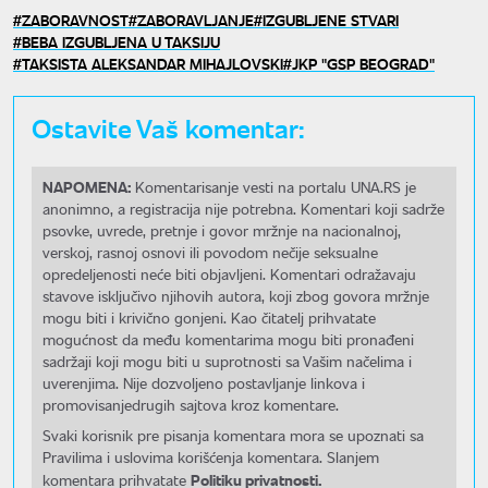
ZABORAVNOST
ZABORAVLJANJE
IZGUBLJENE STVARI
BEBA IZGUBLJENA U TAKSIJU
TAKSISTA ALEKSANDAR MIHAJLOVSKI
JKP "GSP BEOGRAD"
Ostavite Vaš komentar:
NAPOMENA:
Komentarisanje vesti na portalu UNA.RS je
anonimno, a registracija nije potrebna. Komentari koji sadrže
psovke, uvrede, pretnje i govor mržnje na nacionalnoj,
verskoj, rasnoj osnovi ili povodom nečije seksualne
opredeljenosti neće biti objavljeni. Komentari odražavaju
stavove isključivo njihovih autora, koji zbog govora mržnje
mogu biti i krivično gonjeni. Kao čitatelj prihvatate
mogućnost da među komentarima mogu biti pronađeni
sadržaji koji mogu biti u suprotnosti sa Vašim načelima i
uverenjima. Nije dozvoljeno postavljanje linkova i
promovisanjedrugih sajtova kroz komentare.
Svaki korisnik pre pisanja komentara mora se upoznati sa
Pravilima i uslovima korišćenja komentara. Slanjem
Politiku privatnosti.
komentara prihvatate