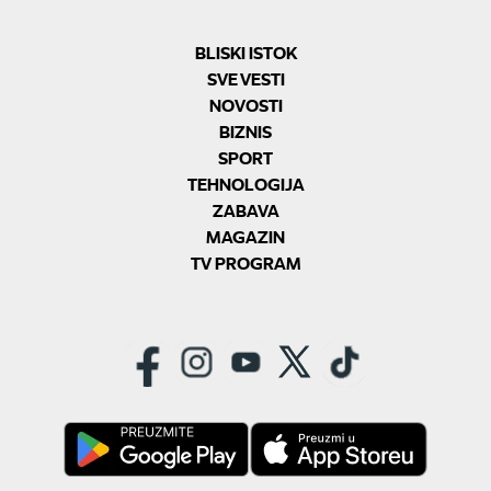
BLISKI ISTOK
SVE VESTI
NOVOSTI
BIZNIS
SPORT
TEHNOLOGIJA
ZABAVA
MAGAZIN
TV PROGRAM