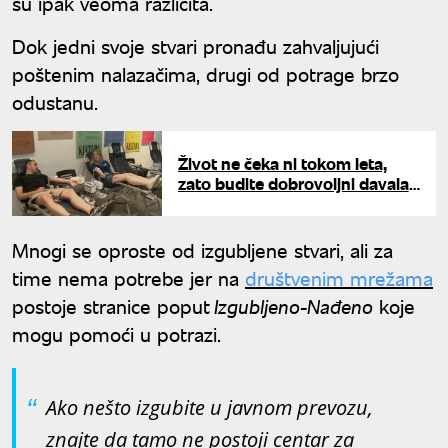
su ipak veoma različita.
Dok jedni svoje stvari pronađu zahvaljujući
poštenim nalazačima, drugi od potrage brzo
odustanu.
Život ne čeka ni tokom leta,
zato budite dobrovoljni davalac
krvi: Ovako izgleda ceo proces,
ne boli i nije strašan
Mnogi se oproste od izgubljene stvari, ali za
time nema potrebe jer na
društvenim mrežama
postoje stranice poput
Izgubljeno-Nađeno
koje
mogu pomoći u potrazi.
Ako nešto izgubite u javnom prevozu,
znajte da tamo ne postoji centar za