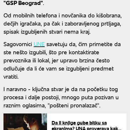
"GSP Beograd"
.
Od mobilnih telefona i novčanika do kišobrana,
dečjih igračaka, pa čak i zaboravljenog prtljaga,
spisak izgubljenih stvari nema kraj.
Sagovornici
UNE
savetuju da, čim primetite da
ste nešto izgubili, što pre kontaktirate
prevoznika ili lokal, jer upravo brzina često
odlučuje da li će vam se izgubljeni predmet
vratiti.
I naravno - ključna stvar je da na početku tog
procesa i dalje postoji, mnogo puta pozivan u
raznim oglasima, "pošteni pronalazač".
Da li knjige gube bitku sa
ekranima? UNA proverava kako