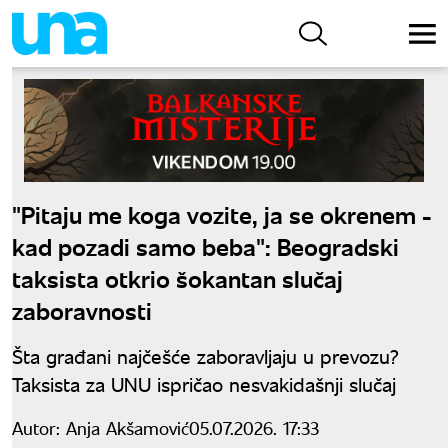
"Pitaju me koga vozite, ja se okrenem -
kad pozadi samo beba": Beogradski
taksista otkrio šokantan slučaj
zaboravnosti
Šta građani najčešće zaboravljaju u prevozu?
Taksista za UNU ispričao nesvakidašnji slučaj
Autor:
Anja Akšamović
05.07.2026. 17:33