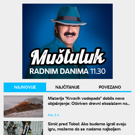
NAJNOVIJE
NAJČITANIJE
POVEZANO
Misterija "Krvavih vodopada" dobila novo
objašnjenje: Otkriven drevni ekosistem na
Antarktiku
Pre 3 h
Simić pred Tobol: Ako budemo igrali svoju
igru, možemo da se nadamo najboljem