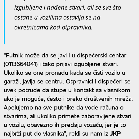
izgubljene i nađene stvari, ali se sve što
ostane u vozilima ostavlja se na
okretnicama kod otpravnika.
"Putnik može da se javi i u dispečerski centar
(0113664041) i tako prijavi izgubljene stvari.
Ukoliko se one pronađu kada se čisti vozilo u
garaži, javlja se centru. Otpravnici i dispečeri se
uvek potrude da stupe u kontakt sa vlasnikom
ako je moguće, često i preko društvenih mreža.
Apelujemo na sve putnike da vode računa o
stvarima, ali ukoliko primete zaboravljene stvari
u vozilu, obavezno ih predaju vozaču, jer je to
najbrži put do vlasnika", rekli su nam iz
JKP