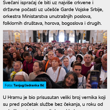
Svečani ispraćaj će biti uz najviše crkvene i
državne počasti uz učešće Garde Vojske Srbije,
orkestra Ministarstva unutrašnjih poslova,
folklornih društava, horova, bogoslova i drugih.
Tanjug/Jadranka Ilić
Foto:
U Hramu je bio prisusutan veliki broj vernika koji
su pred početak službe bez čekanja, u roku od