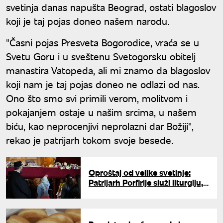
svetinja danas napušta Beograd, ostati blagoslov
koji je taj pojas doneo našem narodu.
"Časni pojas Presveta Bogorodice, vraća se u
Svetu Goru i u sveštenu Svetogorsku obitelj
manastira Vatopeda, ali mi znamo da blagoslov
koji nam je taj pojas doneo ne odlazi od nas.
Ono što smo svi primili verom, molitvom i
pokajanjem ostaje u našim srcima, u našem
biću, kao neprocenjivi neprolazni dar Božiji",
rekao je patrijarh tokom svoje besede.
Oproštaj od velike svetinje:
Patrijarh Porfirije služi liturgiju,
ispraćaj Časnog pojasa u 14
časova