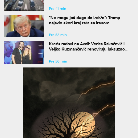
na izlaz
Pre 41 min
"Ne mogu još dugo da izdrže": Tramp
najavio skori kraj rata sa Iranom
Pre 52 min
Kreću radovi na Avali: Verica Rakočević i
Veljko Kuzmančević renoviraju luksuzno
imanje, a evo šta uskoro stiže u dvorište
Pre 56 min