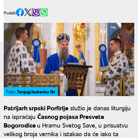
Podeli:
Tanjug/Jadranka Ilić
Foto:
Patrijarh srpski Porfirije
služio je danas liturgiju
na ispraćaju
Časnog pojasa Presvete
Bogorodice
u Hramu Svetog Save, u prisustvu
velikog broja vernika i istakao da će iako ta