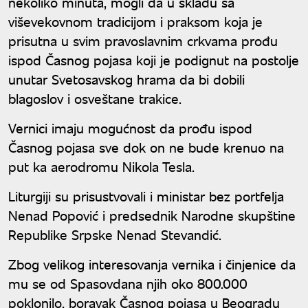
nekoliko minuta, mogli da u skladu sa
viševekovnom tradicijom i praksom koja je
prisutna u svim pravoslavnim crkvama prođu
ispod Časnog pojasa koji je podignut na postolje
unutar Svetosavskog hrama da bi dobili
blagoslov i osveštane trakice.
Vernici imaju mogućnost da prođu ispod
Časnog pojasa sve dok on ne bude krenuo na
put ka aerodromu Nikola Tesla.
Liturgiji su prisustvovali i ministar bez portfelja
Nenad Popović i predsednik Narodne skupštine
Republike Srpske Nenad Stevandić.
Zbog velikog interesovanja vernika i činjenice da
mu se od Spasovdana njih oko 800.000
poklonilo, boravak Časnog pojasa u Beogradu