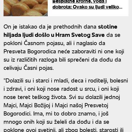
Besplatne krofne, voda i
dobrota: Ovako su ljudi velikog
srca pomagali vernicima u redu
za celivanje Časnog pojasa
On je istakao da je prethodnih dana
stotine
hiljada ljudi došlo u Hram Svetog Save
da se
pokloni Časnom pojasu, ali i naglasio da
Presveta Bogorodica neće zaboraviti ni one koji
su iz različitih razloga bili sprečeni da dođu da
celivaju Časni pojas.
"Dolazili su i starci i mladi, deca i roditelji, bolesni
i zdravi, i oni koji nose radost u srcu, i oni koji
nose teret teškog života. Svi su dolazili jednoj
Majci, Majci Božijoj i Majci našoj Presvetoj
Bogorodici. Ima, mi to dobro znamo, i još
mnogo onih koji su želeli da dođu i da se
poklone ovoj svetinji, ali zbog bolesti, starosti ili