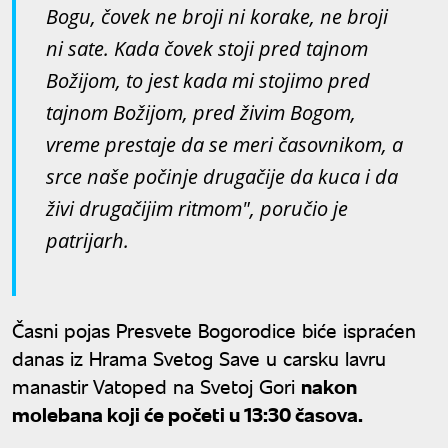
Bogu, čovek ne broji ni korake, ne broji
ni sate. Kada čovek stoji pred tajnom
Božijom, to jest kada mi stojimo pred
tajnom Božijom, pred živim Bogom,
vreme prestaje da se meri časovnikom, a
srce naše počinje drugačije da kuca i da
živi drugačijim ritmom", poručio je
patrijarh.
Časni pojas Presvete Bogorodice biće ispraćen
danas iz Hrama Svetog Save u carsku lavru
manastir Vatoped na Svetoj Gori
nakon
molebana koji će početi u 13:30 časova.