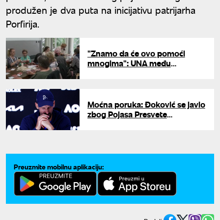
produžen je dva puta na inicijativu patrijarha
Porfirija.
"Znamo da će ovo pomoći
mnogima": UNA među
volonterima koji pripremaju
trakice za poklonike Časnog
Pojasa
Moćna poruka: Đoković se javio
zbog Pojasa Presvete
Bogorodice i redova ispred
Hrama Svetog Save
Preuzmite mobilnu aplikaciju: