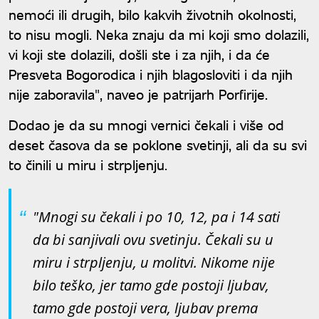
nemoći ili drugih, bilo kakvih životnih okolnosti,
to nisu mogli. Neka znaju da mi koji smo dolazili,
vi koji ste dolazili, došli ste i za njih, i da će
Presveta Bogorodica i njih blagosloviti i da njih
nije zaboravila", naveo je patrijarh Porfirije.
Dodao je da su mnogi vernici čekali i više od
deset časova da se poklone svetinji, ali da su svi
to činili u miru i strpljenju.
"Mnogi su čekali i po 10, 12, pa i 14 sati
da bi sanjivali ovu svetinju. Čekali su u
miru i strpljenju, u molitvi. Nikome nije
bilo teško, jer tamo gde postoji ljubav,
tamo gde postoji vera, ljubav prema