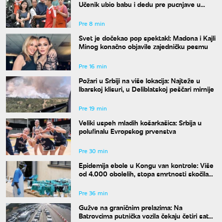
Učenik ubio babu i dedu pre pucnjave u
školi, ukupno osmoro mrtvih
Pre 8 min
Svet je dočekao pop spektakl: Madona i Kajli
Minog konačno objavile zajedničku pesmu
Pre 16 min
Požari u Srbiji na više lokacija: Najteže u
Ibarskoj klisuri, u Deliblatskoj peščari mirnije
Pre 19 min
Veliki uspeh mladih košarkašica: Srbija u
polufinalu Evropskog prvenstva
Pre 30 min
Epidemija ebole u Kongu van kontrole: Više
od 4.000 obolelih, stopa smrtnosti skočila
na skoro 44 odsto
Pre 36 min
Gužve na graničnim prelazima: Na
Batrovcima putnička vozila čekaju četiri sata