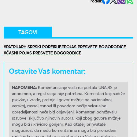
Podeli:
TAGOVI
PATRIJARH SRPSKI PORFIRIJE
POJAS PRESVETE BOGORODICE
ČASNI POJAS PRESVETE BOGORODICE
Ostavite Vaš komentar:
NAPOMENA:
Komentarisanje vesti na portalu UNA.RS je
anonimno, a registracija nije potrebna. Komentari koji sadrže
psovke, uvrede, pretnje i govor mržnje na nacionalnoj,
verskoj, rasnoj osnovi ili povodom nečije seksualne
opredeljenosti neće biti objavljeni. Komentari odražavaju
stavove isključivo njihovih autora, koji zbog govora mržnje
mogu biti i krivično gonjeni. Kao čitatelj prihvatate
mogućnost da među komentarima mogu biti pronađeni
sadržaji koji mogu biti u suprotnosti sa Vašim načelima i