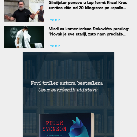
Gladijator ponovo u top formi: Rasel Krou
smršao više od 20 kilograma pa zapalio
društvene mreže novim izgledom
Pre 8 h
Mladi as komentarisao Đokovićev predlog:
"Novak je sve stariji, zato nam predlaže
kraće mečeve"
Pre 8 h