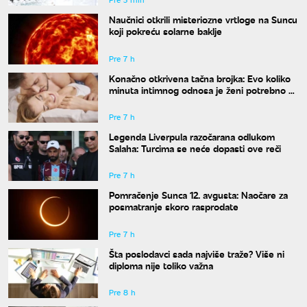
Naučnici otkrili misteriozne vrtloge na Suncu
koji pokreću solarne baklje
Pre 7 h
Konačno otkrivena tačna brojka: Evo koliko
minuta intimnog odnosa je ženi potrebno da
bi bila potpuno zadovoljna
Pre 7 h
Legenda Liverpula razočarana odlukom
Salaha: Turcima se neće dopasti ove reči
Pre 7 h
Pomračenje Sunca 12. avgusta: Naočare za
posmatranje skoro rasprodate
Pre 7 h
Šta poslodavci sada najviše traže? Više ni
diploma nije toliko važna
Pre 8 h