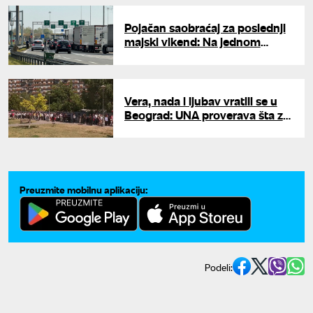
Pojačan saobraćaj za poslednji
majski vikend: Na jednom
graničnom prelazu čeka se tri
sata
Vera, nada i ljubav vratili se u
Beograd: UNA proverava šta za
nas znači Časni pojas Presvete
Bogorodice
Preuzmite mobilnu aplikaciju:
Podeli: