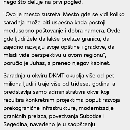
nego što deluje na prvi pogled.
"Ovo je mesto susreta. Mesto gde se vidi koliko
saradnja može biti uspešna kada postoji
međusobno poštovanje i dobra namera. Ovde
gde ljudi žele da lakše prelaze granicu, da
zajedno razvijaju svoje opštine i gradove, da
mladi vide perspektivu u ovom regionu",
poručio je Juhas, a preneo njegov kabinet.
Saradnja u okviru DKMT okuplja više od pet
miliona ljudi i traje više od trideset godina, a
predstavlja samo administrativni okvir koji
rezultira konkretnim projektima poput razvoja
prekogranične infrastrukture, modernizacije
graničnih prelaza, povezivanja Subotice i
Segedina, navedeno je u saopštenju.