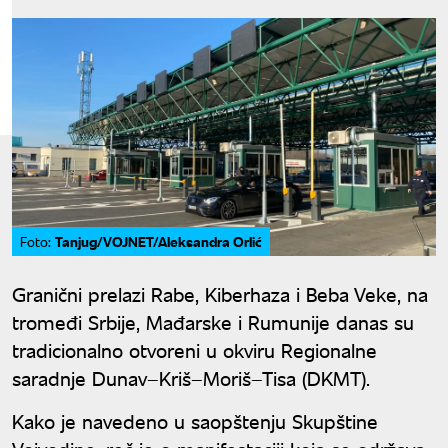
Tanjug/VOJNET/Aleksandra Orlić
Foto:
Granični prelazi Rabe, Kiberhaza i Beba Veke, na
tromeđi Srbije, Mađarske i Rumunije danas su
tradicionalno otvoreni u okviru Regionalne
saradnje Dunav–Kriš–Moriš–Tisa (DKMT).
Kako je navedeno u saopštenju Skupštine