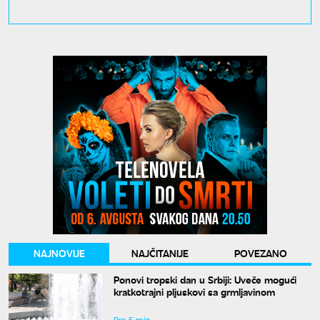
NAJNOVIJE
NAJČITANIJE
POVEZANO
Ponovi tropski dan u Srbiji: Uveče mogući
kratkotrajni pljuskovi sa grmljavinom
Pre 5 min