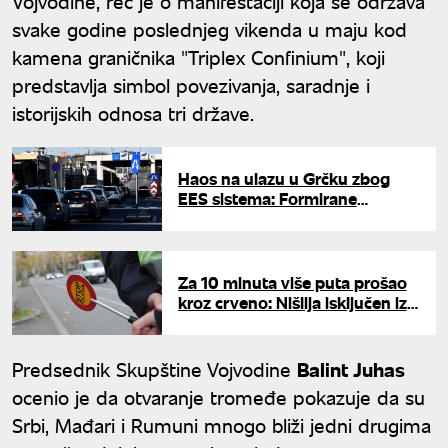
Vojvodine, reč je o manifestaciji koja se održava
svake godine poslednjeg vikenda u maju kod
kamena graničnika "Triplex Confinium", koji
predstavlja simbol povezivanja, saradnje i
istorijskih odnosa tri države.
Haos na ulazu u Grčku zbog
EES sistema: Formirane
kilometarske kolone, više od 60
autobusa zarobljeno na granici
Za 10 minuta više puta prošao
kroz crveno: Nišlija isključen iz
saobraćaja zbog nasilničke
vožnje
Predsednik Skupštine Vojvodine
Balint Juhas
ocenio je da otvaranje tromeđe pokazuje da su
Srbi, Mađari i Rumuni mnogo bliži jedni drugima