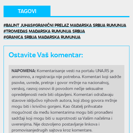
TAGOVI
BALINT JUHAS
GRANIČNI PRELAZ MAĐARSKA SRBIJA RUMUNIJA
TROMEĐAS MAĐARSKA RUMUNIJA SRBIJA
GRANICA SRBIJA MAĐARSKA RUMUNIJA
Ostavite Vaš komentar:
NAPOMENA:
Komentarisanje vesti na portalu UNA.RS je
anonimno, a registracija nije potrebna. Komentari koji sadrže
psovke, uvrede, pretnje i govor mržnje na nacionalnoj,
verskoj, rasnoj osnovi ili povodom nečije seksualne
opredeljenosti neće biti objavljeni. Komentari odražavaju
stavove isključivo njihovih autora, koji zbog govora mržnje
mogu biti i krivično gonjeni. Kao čitatelj prihvatate
mogućnost da među komentarima mogu biti pronađeni
sadržaji koji mogu biti u suprotnosti sa Vašim načelima i
uverenjima. Nije dozvoljeno postavljanje linkova i
promovisanjedrugih sajtova kroz komentare.