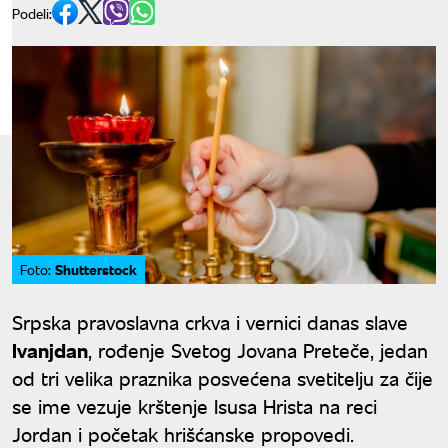
Podeli:
Shutterstock
Foto:
Srpska pravoslavna crkva i vernici danas slave
Ivanjdan
, rođenje Svetog Jovana Preteče, jedan
od tri velika praznika posvećena svetitelju za čije
se ime vezuje krštenje Isusa Hrista na reci
Jordan i početak hrišćanske propovedi.