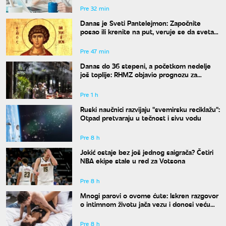
Pre 32 min
Danas je Sveti Pantelejmon: Započnite
posao ili krenite na put, veruje se da svetac
blagosilja svaki rad
Pre 47 min
Danas do 36 stepeni, a početkom nedelje
još toplije: RHMZ objavio prognozu za
naredne dane
Pre 1 h
Ruski naučnici razvijaju "svemirsku reciklažu":
Otpad pretvaraju u tečnost i sivu vodu
Pre 8 h
Jokić ostaje bez još jednog saigrača? Četiri
NBA ekipe stale u red za Votsona
Pre 8 h
Mnogi parovi o ovome ćute: Iskren razgovor
o intimnom životu jača vezu i donosi veću
bliskost
Pre 8 h