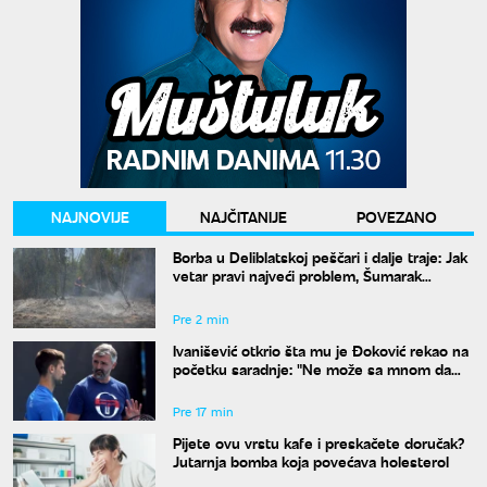
NAJNOVIJE
NAJČITANIJE
POVEZANO
Borba u Deliblatskoj peščari i dalje traje: Jak
vetar pravi najveći problem, Šumarak
odbranjen
Pre 2 min
Ivanišević otkrio šta mu je Đoković rekao na
početku saradnje: "Ne može sa mnom da
radi onaj ko ne razume moja ludila"
Pre 17 min
Pijete ovu vrstu kafe i preskačete doručak?
Jutarnja bomba koja povećava holesterol