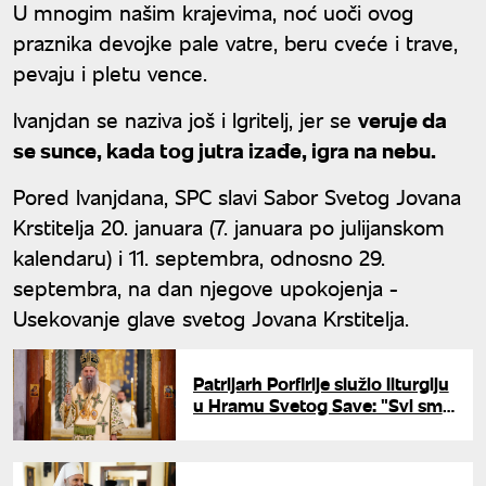
U mnogim našim krajevima, noć uoči ovog
praznika devojke pale vatre, beru cveće i trave,
pevaju i pletu vence.
Ivanjdan se naziva još i Igritelj, jer se
veruje da
se sunce, kada tog jutra izađe, igra na nebu.
Pored Ivanjdana, SPC slavi Sabor Svetog Jovana
Krstitelja 20. januara (7. januara po julijanskom
kalendaru) i 11. septembra, odnosno 29.
septembra, na dan njegove upokojenja -
Usekovanje glave svetog Jovana Krstitelja.
Patrijarh Porfirije služio liturgiju
u Hramu Svetog Save: "Svi smo
stvoreni za mir, radost i ljubav"