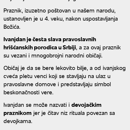
Praznik, izuzetno poštovan u našem narodu,
ustanovljen je u 4. veku, nakon uspostavljanja
Božića.
Ivanjdan je česta slava pravoslavnih
hrišćanskih porodica u Srbiji
, a za ovaj praznik
su vezani i mnogobrojni narodni običaji.
Običaj je da se bere lekovito bilje, a od ivanjskog
cveća pletu venci koji se stavljaju na ulaz u
pravoslavne domove i predstavljaju simbol
beskonačnosti vere.
Ivanjdan se može nazvati i
devojačkim
praznikom
jer je čitav niz rituala povezan sa
devojkama.