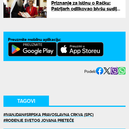
Priznanje za istinu o Račku:
Patrijarh odlikovao bivšu sudiju
Danicu Marinković
Preuzmite mobilnu aplikaciju:
Podeli:
TAGOVI
IVANJDAN
SRPSKA PRAVOSLAVNA CRKVA (SPC)
ROĐENJE SVETOG JOVANA PRETEČE