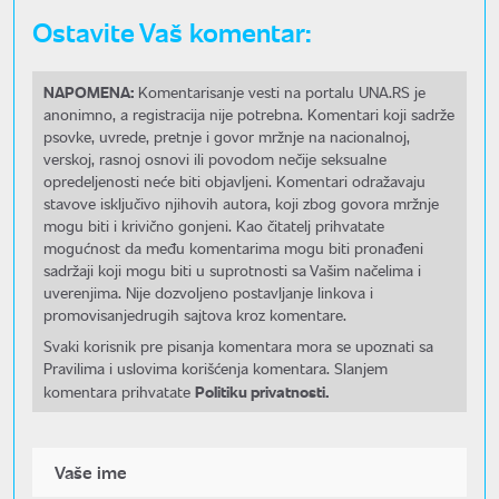
Ostavite Vaš komentar:
NAPOMENA:
Komentarisanje vesti na portalu UNA.RS je
anonimno, a registracija nije potrebna. Komentari koji sadrže
psovke, uvrede, pretnje i govor mržnje na nacionalnoj,
verskoj, rasnoj osnovi ili povodom nečije seksualne
opredeljenosti neće biti objavljeni. Komentari odražavaju
stavove isključivo njihovih autora, koji zbog govora mržnje
mogu biti i krivično gonjeni. Kao čitatelj prihvatate
mogućnost da među komentarima mogu biti pronađeni
sadržaji koji mogu biti u suprotnosti sa Vašim načelima i
uverenjima. Nije dozvoljeno postavljanje linkova i
promovisanjedrugih sajtova kroz komentare.
Svaki korisnik pre pisanja komentara mora se upoznati sa
Pravilima i uslovima korišćenja komentara. Slanjem
Politiku privatnosti.
komentara prihvatate