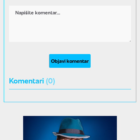
Objavi komentar
Komentari
(0)