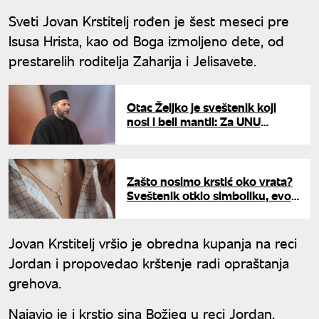
Sveti Jovan Krstitelj rođen je šest meseci pre
Isusa Hrista, kao od Boga izmoljeno dete, od
prestarelih roditelja Zaharija i Jelisavete.
Otac Željko je sveštenik koji
nosi i beli mantil: Za UNU
objašnjava zašto treba biti
zahvalan kada je najteže
Zašto nosimo krstić oko vrata?
Sveštenik otkio simboliku, evo
šta treba da piše na njemu
Jovan Krstitelj vršio je obredna kupanja na reci
Jordan i propovedao krštenje radi opraštanja
grehova.
Najavio je i krstio sina Božjeg u reci Jordan.