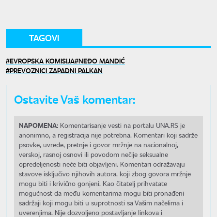
TAGOVI
EVROPSKA KOMISIJA
NEĐO MANDIĆ
PREVOZNICI ZAPADNI PALKAN
Ostavite Vaš komentar:
NAPOMENA:
Komentarisanje vesti na portalu UNA.RS je
anonimno, a registracija nije potrebna. Komentari koji sadrže
psovke, uvrede, pretnje i govor mržnje na nacionalnoj,
verskoj, rasnoj osnovi ili povodom nečije seksualne
opredeljenosti neće biti objavljeni. Komentari odražavaju
stavove isključivo njihovih autora, koji zbog govora mržnje
mogu biti i krivično gonjeni. Kao čitatelj prihvatate
mogućnost da među komentarima mogu biti pronađeni
sadržaji koji mogu biti u suprotnosti sa Vašim načelima i
uverenjima. Nije dozvoljeno postavljanje linkova i