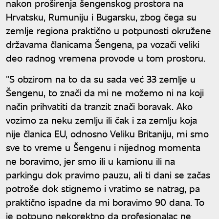
nakon proširenja šengenskog prostora na
Hrvatsku, Rumuniju i Bugarsku, zbog čega su
zemlje regiona praktično u potpunosti okružene
državama članicama Šengena, pa vozači veliki
deo radnog vremena provode u tom prostoru.
"S obzirom na to da su sada već 33 zemlje u
Šengenu, to znači da mi ne možemo ni na koji
način prihvatiti da tranzit znači boravak. Ako
vozimo za neku zemlju ili čak i za zemlju koja
nije članica EU, odnosno Veliku Britaniju, mi smo
sve to vreme u Šengenu i nijednog momenta
ne boravimo, jer smo ili u kamionu ili na
parkingu dok pravimo pauzu, ali ti dani se začas
potroše dok stignemo i vratimo se natrag, pa
praktično ispadne da mi boravimo 90 dana. To
je potpuno nekorektno da profesionalac ne