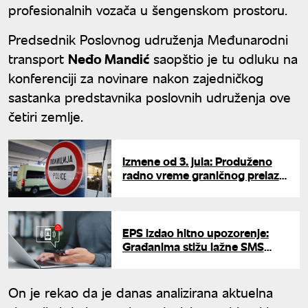
profesionalnih vozača u šengenskom prostoru.
Predsednik Poslovnog udruženja Međunarodni
transport
Neđo Mandić
saopštio je tu odluku na
konferenciji za novinare nakon zajedničkog
sastanka predstavnika poslovnih udruženja ove
četiri zemlje.
Izmene od 3. jula: Produženo
radno vreme graničnog prelaza
Bajmok–Bačalmaš
EPS izdao hitno upozorenje:
Građanima stižu lažne SMS
poruke o dugu za struju
On je rekao da je danas analizirana aktuelna