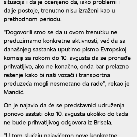
situacija i da je ocenjeno da, iako problemi i
dalje postoje, trenutno nisu izraženi kao u
prethodnom periodu.
"Dogovorili smo se da u ovom trenutku ne
preduzimamo konkretne aktivnosti, već da sa
današnjeg sastanka uputimo pismo Evropskoj
komisiji sa rokom do 10. avgusta da se pronađe
prihvatljivo, ako ne konačno, onda bar prelazno
rešenje kako bi naši vozači i transportna
preduzeća mogli nesmetano da rade", rekao je
Mandić.
On je najavio da će se predstavnici udruženja
ponovo sastati oko 10. avgusta ukoliko do tada
ne bude prihvatljivog odgovora iz Brisela.
"U tom slučaju najavićemo nove konkretne