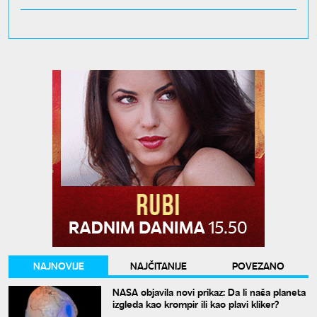
NAJNOVIJE
NAJČITANIJE
POVEZANO
NASA objavila novi prikaz: Da li naša planeta
izgleda kao krompir ili kao plavi kliker?