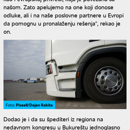
našom. Zato apelujemo na one koji donose
odluke, ali i na naše poslovne partnere u Evropi
da pomognu u pronalaženju rešenja", rekao je
on.
Pixsell/Dejan Rakita
Foto:
Dodao je i da su špediteri iz regiona na
nedavnom kongresu u Bukureštu jednoglasno