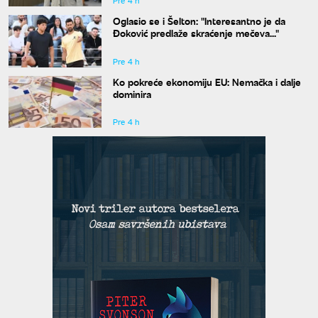
Pre 4 h
Oglasio se i Šelton: "Interesantno je da
Đoković predlaže skraćenje mečeva..."
Pre 4 h
Ko pokreće ekonomiju EU: Nemačka i dalje
dominira
Pre 4 h