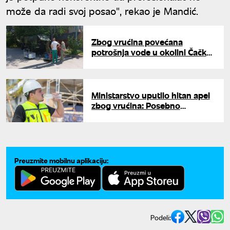
može da radi svoj posao", rekao je Mandić.
Zbog vrućina povećana
potrošnja vode u okolini Čačka:
Upućen apel građanima da ne
zalivaju bašte i ne pune bazene
Ministarstvo uputilo hitan apel
zbog vrućina: Posebno
upozorenje za građevinske
radnike
Preuzmite mobilnu aplikaciju:
Podeli: