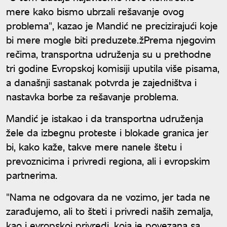
mere kako bismo ubrzali rešavanje ovog
problema", kazao je Mandić ne precizirajući koje
bi mere mogle biti preduzete.žPrema njegovim
rečima, transportna udruženja su u prethodne
tri godine Evropskoj komisiji uputila više pisama,
a današnji sastanak potvrda je zajedništva i
nastavka borbe za rešavanje problema.
Mandić je istakao i da transportna udruženja
žele da izbegnu proteste i blokade granica jer
bi, kako kaže, takve mere nanele štetu i
prevoznicima i privredi regiona, ali i evropskim
partnerima.
"Nama ne odgovara da ne vozimo, jer tada ne
zarađujemo, ali to šteti i privredi naših zemalja,
kao i evropskoj privredi, koja je povezana sa