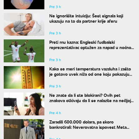
Pre 3 h
Ne ignorišite intuiciju: Šest signala koji
ukazuju na to da partner krije aferu
Pre 3 h
Preti mu kazna: Engleski fudbalski
reprezentativac optužen za napad u noćnom
klubu
Pre 3 h
Kako se meri temperatura vazduha i zašto
je gotovo uvek niža od one koju pokazuju
naši termometri
Pre 3 h
Ne znate da li ste blokirani? Ovih pet
znakova otkivaju da li se nalazite na nečijoj
"crnoj listi"
Pre 4 h
Zaradili 600.000 dolara, pa skoro
bankrotirali: Neverovatna ispovest Meta
Dejmona o paklu kroz koji je prošao