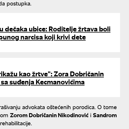
da postupka.
u dečaka ubice: Roditelje žrtava boli
unog narcisa koji krivi dete
rikažu kao žrtve": Zora Dobričanin
je sa suđenja Kecmanovićima
trašivanju advokata oštećenih porodica. O tome
icom
Zorom Dobričanin Nikodinović
i
Sandrom
ehabilitacije.