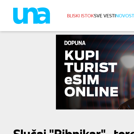
BLISKI ISTOK
SVE VESTI
NOVOST
Slučaj "Ribnikar"- ter