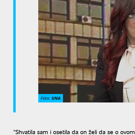
Foto:
UNA
"Shvatila sam i osetila da on želi da se o ovom