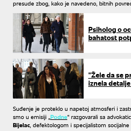
presude zbog, kako je navedeno, bitnih povre
Psiholog o oc
bahatost potp
"Žele da se p
iznela detal
Suđenje je proteklo u napetoj atmosferi i zas
smo u emisiji „
Podne
“ razgovarali sa advokat
Bijelac
, defektologom i specijalistom socijalne r