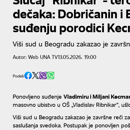
dečaka: Dobričanin i 
suđenju porodici Ke
Viši sud u Beogradu zakazao je završne
Autor:
Web UNA TV
13.05.2026. 19:00
Podeli:
Ponovljeno suđenje
Vladimiru i Miljani Kecma
masovno ubistvo u OŠ „Vladislav Ribnikar“, ušlo
Viši sud u Beogradu zakazao je završne reči z
saslušanja svedoka. Postupak je ponovljen po