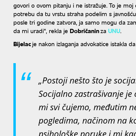
govori o ovom pitanju i ne istražuje. To je moj
potrebu da tu vrstu straha podelim s javnošću
posle tri godine zatvora, ja samo mogu da zami
da mi uradi“, rekla je
Dobričanin
za
UNU
.
Bijelac
je nakon izlaganja advokatice istakla d
„Postoji nešto što je socij
Socijalno zastrašivanje je 
mi svi čujemo, međutim 
pogledima, načinom na ko
psihološke poruke i mi kao 