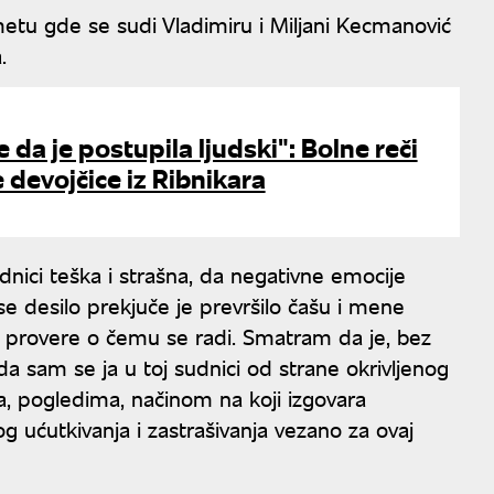
metu gde se sudi Vladimiru i Miljani Kecmanović
.
je da je postupila ljudski": Bolne reči
 devojčice iz Ribnikara
nici teška i strašna, da negativne emocije
 desilo prekjuče je prevršilo čašu i mene
a provere o čemu se radi. Smatram da je, bez
 da sam se ja u toj sudnici od strane okrivljenog
, pogledima, načinom na koji izgovara
g ućutkivanja i zastrašivanja vezano za ovaj