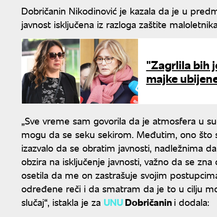
Dobričanin Nikodinović je kazala da je u pred
javnost isključena iz razloga zaštite maloletnika
"Zagrlila bih 
majke ubijene
„Sve vreme sam govorila da je atmosfera u sud
mogu da se seku sekirom. Međutim, ono što se
izazvalo da se obratim javnosti, nadležnima d
obzira na isključenje javnosti, važno da se zna
osetila da me on zastrašuje svojim postupcima
određene reči i da smatram da je to u cilju mo
slučaj“, istakla je za
UNU
Dobričanin
i dodala: