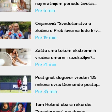
najmračnijem periodu života:
"Slava me je traumatizovala"
Pre 6 min
Cvijanović: "Svedočanstva o
zločinu u Prebilovcima lede krv
u žilama"
Pre 19 min
Zašto smo tokom ekstremnih
vrućina umorni i razdražljivi?
Odgovor se krije u hormonima
Pre 21 min
Postignut dogovor vredan 125
miliona evra: Diomande postaje
najveća kupovina Reala
Pre 35 min
Tom Holand obara rekorde:
"Spajdermen" mu doneo