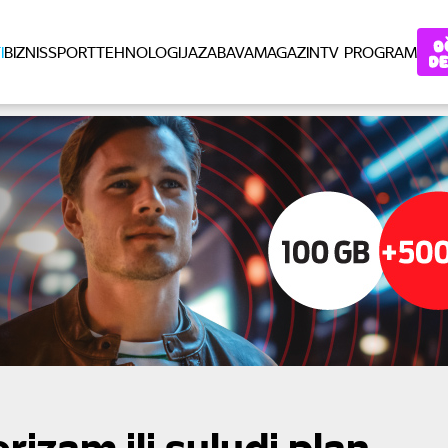
I
BIZNIS
SPORT
TEHNOLOGIJA
ZABAVA
MAGAZIN
TV PROGRAM
orizam ili suludi plan