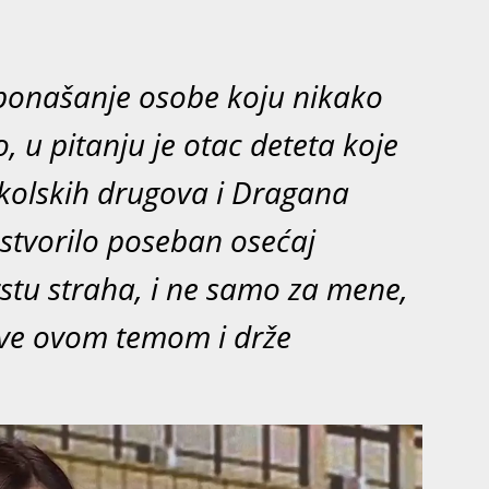
 ponašanje osobe koju nikako
 u pitanju je otac deteta koje
školskih drugova i Dragana
 stvorilo poseban osećaj
rstu straha, i ne samo za mene,
ave ovom temom i drže