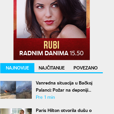
NAJNOVIJE
NAJČITANIJE
POVEZANO
Vanredna situacija u Bačkoj
Palanci: Požar na deponiji
ponovo se razbuktao
Pre 1 min
Paris Hilton otvorila dušu o