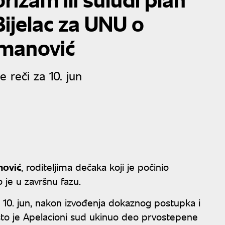
Bijelac za UNU o
cmanović
 reči za 10. jun
nović
, roditeljima dečaka koji je počinio
 je u završnu fazu.
a 10. jun, nakon izvođenja dokaznog postupka i
što je Apelacioni sud ukinuo deo prvostepene