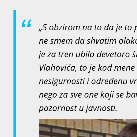
„S obzirom na to da je to
ne smem da shvatim olako,
je za tren ubilo devetoro 
Vlahovića, to je kod mene
nesigurnosti i određenu v
nego za sve one koji se b
pozornost u javnosti.