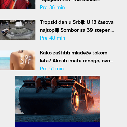
honorar od kojeg se vrti u glavi
Pre 36 min
Tropski dan u Srbiji: U 13 časova
najtopliji Sombor sa 39 stepeni,
u Beogradu i Kikindi 38 stepeni
Pre 48 min
Kako zaštititi mladeže tokom
leta? Ako ih imate mnogo, ovo
morate imati na umu
Pre 51 min