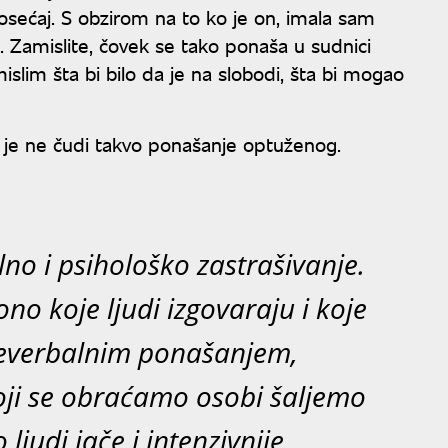
 osećaj. S obzirom na to ko je on, imala sam
. Zamislite, čovek se tako ponaša u sudnici
slim šta bi bilo da je na slobodi, šta bi mogao
a je ne čudi takvo ponašanje optuženog.
alno i psihološko zastrašivanje.
ono koje ljudi izgovaraju i koje
neverbalnim ponašanjem,
ji se obraćamo osobi šaljemo
ljudi jače i intenzivnije