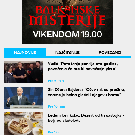
NAJNOVIJE
NAJČITANIJE
POVEZANO
Vučić: "Povećanje penzija ove godine,
povećanje će pratiti povećanje plata"
Pre 6 min
Sin Džona Bajdena: "Očev rak se proširio,
veoma je bolno gledati njegovu borbu"
Pre 16 min
Ledeni beli kolač: Dezert od tri sastojka -
bolji od sladoleda
Pre 17 min