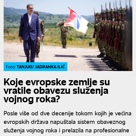
TANJUG/ JADRANKA ILIĆ
Foto:
Koje evropske zemlje su
vratile obavezu služenja
vojnog roka?
Posle više od dve decenije tokom kojih je većina
evropskih država napuštala sistem obaveznog
služenja vojnog roka i prelazila na profesionalne