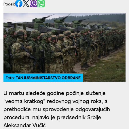
Podeli:
TANJUG/MINISTARSTVO ODBRANE
Foto:
U martu sledeće godine počinje služenje
"veoma kratkog" redovnog vojnog roka, a
prethodiće mu sprovođenje odgovarajućih
procedura, najavio je predsednik Srbije
Aleksandar Vučić.