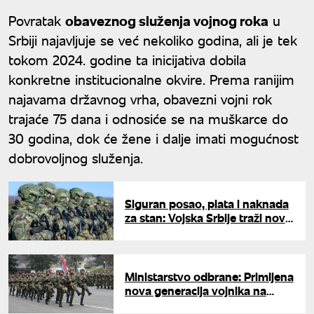
Povratak
obaveznog služenja vojnog roka
u
Srbiji najavljuje se već nekoliko godina, ali je tek
tokom 2024. godine ta inicijativa dobila
konkretne institucionalne okvire. Prema ranijim
najavama državnog vrha, obavezni vojni rok
trajaće 75 dana i odnosiće se na muškarce do
30 godina, dok će žene i dalje imati mogućnost
dobrovoljnog služenja.
Siguran posao, plata i naknada
za stan: Vojska Srbije traži nove
radnike zbog vojnog roka
Ministarstvo odbrane: Primljena
nova generacija vojnika na
dobrovoljno služenje vojnog