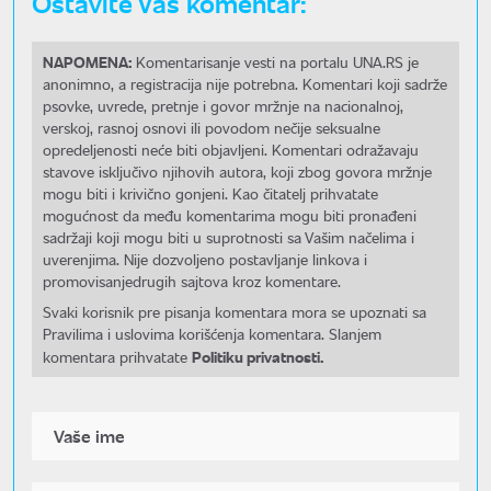
Ostavite Vaš komentar:
NAPOMENA:
Komentarisanje vesti na portalu UNA.RS je
anonimno, a registracija nije potrebna. Komentari koji sadrže
psovke, uvrede, pretnje i govor mržnje na nacionalnoj,
verskoj, rasnoj osnovi ili povodom nečije seksualne
opredeljenosti neće biti objavljeni. Komentari odražavaju
stavove isključivo njihovih autora, koji zbog govora mržnje
mogu biti i krivično gonjeni. Kao čitatelj prihvatate
mogućnost da među komentarima mogu biti pronađeni
sadržaji koji mogu biti u suprotnosti sa Vašim načelima i
uverenjima. Nije dozvoljeno postavljanje linkova i
promovisanjedrugih sajtova kroz komentare.
Svaki korisnik pre pisanja komentara mora se upoznati sa
Pravilima i uslovima korišćenja komentara. Slanjem
Politiku privatnosti.
komentara prihvatate