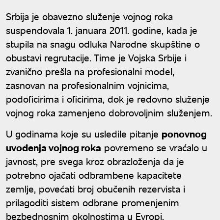
roka
Srbija je obavezno služenje vojnog roka
suspendovala 1. januara 2011. godine, kada je
stupila na snagu odluka Narodne skupštine o
obustavi regrutacije. Time je Vojska Srbije i
zvanično prešla na profesionalni model,
zasnovan na profesionalnim vojnicima,
podoficirima i oficirima, dok je redovno služenje
vojnog roka zamenjeno dobrovoljnim služenjem.
U godinama koje su usledile pitanje
ponovnog
uvođenja vojnog roka
povremeno se vraćalo u
javnost, pre svega kroz obrazloženja da je
potrebno ojačati odbrambene kapacitete
zemlje, povećati broj obučenih rezervista i
prilagoditi sistem odbrane promenjenim
bezbednosnim okolnostima u Evropi.