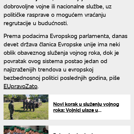
dobrovoljne vojne ili nacionalne službe, uz
političke rasprave o mogućem vraćanju
regrutacije u budućnosti.
Prema podacima Evropskog parlamenta, danas
devet država članica Evropske unije ima neki
oblik obaveznog služenja vojnog roka, dok je
povratak ovog sistema postao jedan od
najizraženijih trendova u evropskoj
bezbednosnoj politici poslednjih godina, piše
EUpravoZato
.
Novi korak u služenju vojnog
roka: Vojnici ulaze u
specijalističko osposobljavanje