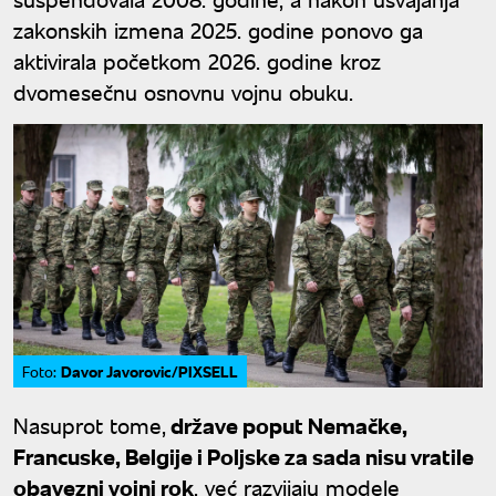
zakonskih izmena 2025. godine ponovo ga
aktivirala početkom 2026. godine kroz
dvomesečnu osnovnu vojnu obuku.
Davor Javorovic/PIXSELL
Foto:
Nasuprot tome,
države poput Nemačke,
Francuske, Belgije i Poljske za sada nisu vratile
obavezni vojni rok
, već razvijaju modele