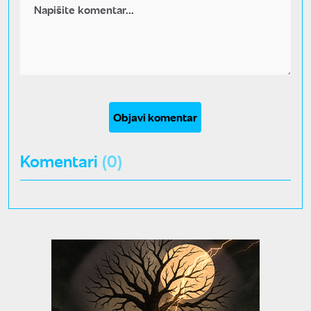
Objavi komentar
Komentari
(0)