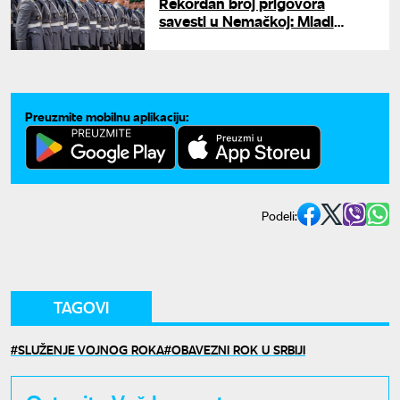
Rekordan broj prigovora
savesti u Nemačkoj: Mladi
masovno kažu "ne" vojsci
Preuzmite mobilnu aplikaciju:
Podeli:
TAGOVI
SLUŽENJE VOJNOG ROKA
OBAVEZNI ROK U SRBIJI