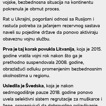
vojske, bezbednosna situacija na kontinentu
pokrenula je obrnut proces.
Rat u Ukrajini, pogoršani odnosi sa Rusijom i
rastuća potreba za jačanjem rezervnog sastava
naveli su pojedine države da ponovo aktiviraju
obaveznu vojnu službu.
Prva je taj korak povukla Litvanija
, koja je 2015.
godine vratila vojni rok nakon što ga je
prethodno suspendovala 2008. godine,
obrazlažući odluku promenjenim bezbednosnim
okolnostima u regionu.
Usledila je Švedska
, koja je nakon
sedmogodišnje pauze 2018. godine ponovo
uvela selektivni sistem regrutacije za muškarce i
žene, procenjujući da dobrovoljno prijavljivanje