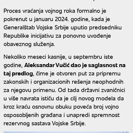
Proces vraćanja vojnog roka formalno je
pokrenut u januaru 2024. godine, kada je
Generalštab Vojske Srbije uputio predsedniku
Republike inicijativu za ponovno uvođenje
obaveznog služenja.
Nekoliko meseci kasnije, u septembru iste
godine,
Aleksandar Vučić dao je saglasnost na
taj predlog
, čime je otvoren put za pripremu
zakonskih i organizacionih rešenja neophodnih
za njegovu primenu. Od tada državni zvaničnici
u više navrata ističu da je cilj novog modela da
kroz kraću osnovnu obuku poveća broj vojno
osposobljenih građana i unapredi spremnost
rezervnog sastava Vojske Srbije.