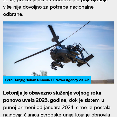
više nije dovoljno za potrebe nacionalne
odbrane.
Tanjug/Johan Nilsson/TT News Agency via AP
Foto:
Letonija je obavezno služenje vojnog roka
ponovo uvela 2023. godine
, dok je sistem u
punoj primeni od januara 2024, čime je postala
najnovija članica Evropske unije koja je obnovila