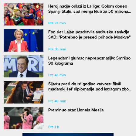
Heroj nacije odlazi iz La lige: Golom doneo
Španiji titulu, sad menja klub za 50 miliona
evra
Pre 27 min
Fon der Lajen pozdravila antiruske sankcije
SAD: "Potrebno je preseći prihode Moskve"
Pre 38 min
Legendarni glumac neprepoznatljiv: Smršao
90 kilograma
Pre 43 min
Sijartu preti do tri godine zatvora: Bivši
mađarski šef diplomatije pod istragom zbog
sumnje na primanje mita
Pre 49 min
Preminuo otac Lionela Mesija
Pre 1 h