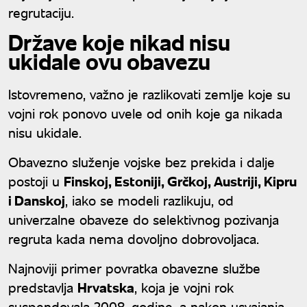
regrutaciju.
Države koje nikad nisu
ukidale ovu obavezu
Istovremeno, važno je razlikovati zemlje koje su
vojni rok ponovo uvele od onih koje ga nikada
nisu ukidale.
Obavezno služenje vojske bez prekida i dalje
postoji u
Finskoj, Estoniji, Grčkoj, Austriji, Kipru
i Danskoj
, iako se modeli razlikuju, od
univerzalne obaveze do selektivnog pozivanja
regruta kada nema dovoljno dobrovoljaca.
Najnoviji primer povratka obavezne službe
predstavlja
Hrvatska
, koja je vojni rok
suspendovala 2008. godine, a nakon usvajanja