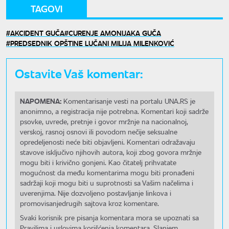
TAGOVI
AKCIDENT GUČA
CURENJE AMONIJAKA GUČA
PREDSEDNIK OPŠTINE LUČANI MILIJA MILENKOVIĆ
Ostavite Vaš komentar:
NAPOMENA:
Komentarisanje vesti na portalu UNA.RS je
anonimno, a registracija nije potrebna. Komentari koji sadrže
psovke, uvrede, pretnje i govor mržnje na nacionalnoj,
verskoj, rasnoj osnovi ili povodom nečije seksualne
opredeljenosti neće biti objavljeni. Komentari odražavaju
stavove isključivo njihovih autora, koji zbog govora mržnje
mogu biti i krivično gonjeni. Kao čitatelj prihvatate
mogućnost da među komentarima mogu biti pronađeni
sadržaji koji mogu biti u suprotnosti sa Vašim načelima i
uverenjima. Nije dozvoljeno postavljanje linkova i
promovisanjedrugih sajtova kroz komentare.
Svaki korisnik pre pisanja komentara mora se upoznati sa
Pravilima i uslovima korišćenja komentara. Slanjem