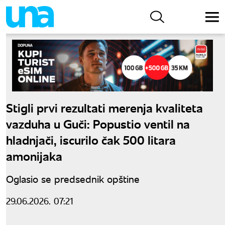
Stigli prvi rezultati merenja kvaliteta
vazduha u Guči: Popustio ventil na
hladnjači, iscurilo čak 500 litara
amonijaka
Oglasio se predsednik opštine
29.06.2026. 07:21