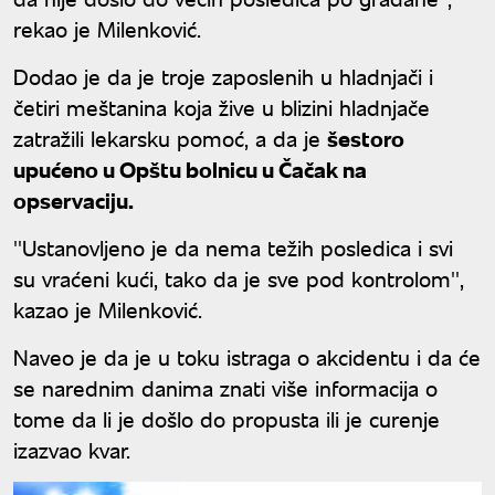
rekao je Milenković.
Dodao je da je troje zaposlenih u hladnjači i
četiri meštanina koja žive u blizini hladnjače
zatražili lekarsku pomoć, a da je
šestoro
upućeno u Opštu bolnicu u Čačak na
opservaciju.
''Ustanovljeno je da nema težih posledica i svi
su vraćeni kući, tako da je sve pod kontrolom'',
kazao je Milenković.
Naveo je da je u toku istraga o akcidentu i da će
se narednim danima znati više informacija o
tome da li je došlo do propusta ili je curenje
izazvao kvar.