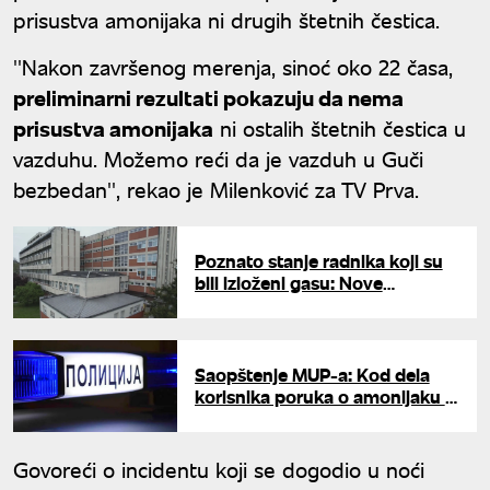
prisustva amonijaka ni drugih štetnih čestica.
''Nakon završenog merenja, sinoć oko 22 časa,
preliminarni rezultati pokazuju da nema
prisustva amonijaka
ni ostalih štetnih čestica u
vazduhu. Možemo reći da je vazduh u Guči
bezbedan'', rekao je Milenković za TV Prva.
Poznato stanje radnika koji su
bili izloženi gasu: Nove
informacije posle curenja
amonijaka u Guči
Saopštenje MUP-a: Kod dela
korisnika poruka o amonijaku u
Guči greškom isporučena preko
sistema "Pronađi me"
Govoreći o incidentu koji se dogodio u noći