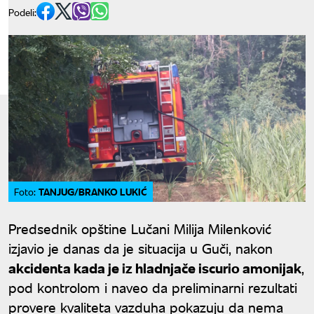
Podeli:
TANJUG/BRANKO LUKIĆ
Foto:
Predsednik opštine Lučani Milija Milenković
izjavio je danas da je situacija u Guči, nakon
akcidenta kada je iz hladnjače iscurio amonijak
,
pod kontrolom i naveo da preliminarni rezultati
provere kvaliteta vazduha pokazuju da nema