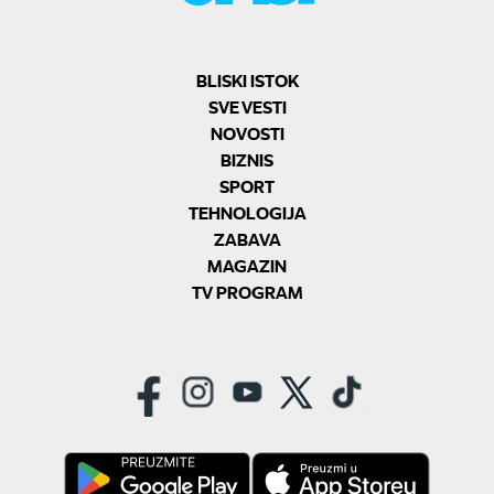
BLISKI ISTOK
SVE VESTI
NOVOSTI
BIZNIS
SPORT
TEHNOLOGIJA
ZABAVA
MAGAZIN
TV PROGRAM