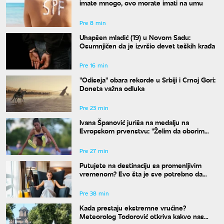
imate mnogo, ovo morate imati na umu
Pre 8 min
Uhapšen mladić (19) u Novom Sadu:
Osumnjičen da je izvršio devet teških krađa
Pre 16 min
"Odiseja" obara rekorde u Srbiji i Crnoj Gori:
Doneta važna odluka
Pre 23 min
Ivana Španović juriša na medalju na
Evropskom prvenstvu: "Želim da oborim
državni rekord"
Pre 27 min
Putujete na destinaciju sa promenljivim
vremenom? Evo šta je sve potrebno da
spakujete
Pre 38 min
Kada prestaju ekstremne vrućine?
Meteorolog Todorović otkriva kakvo nas