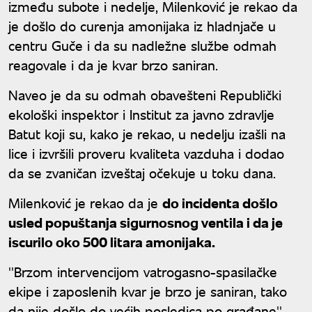
između subote i nedelje, Milenković je rekao da
je došlo do curenja amonijaka iz hladnjače u
centru Guče i da su nadležne službe odmah
reagovale i da je kvar brzo saniran.
Naveo je da su odmah obavešteni Republički
ekološki inspektor i Institut za javno zdravlje
Batut koji su, kako je rekao, u nedelju izašli na
lice i izvršili proveru kvaliteta vazduha i dodao
da se zvaničan izveštaj očekuje u toku dana.
Milenković je rekao da je
do incidenta došlo
usled popuštanja sigurnosnog ventila i da je
iscurilo oko 500 litara amonijaka.
''Brzom intervencijom vatrogasno-spasilačke
ekipe i zaposlenih kvar je brzo je saniran, tako
da nije došlo do većih posledica po građane'',