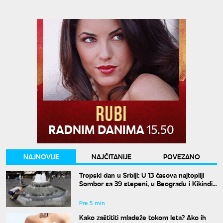
NAJNOVIJE
NAJČITANIJE
POVEZANO
Tropski dan u Srbiji: U 13 časova najtopliji
Sombor sa 39 stepeni, u Beogradu i Kikindi
38 stepeni
Pre 5 min
Kako zaštititi mladeže tokom leta? Ako ih