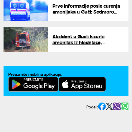
Prve informacije posle curenja
amonijaka u Guči: Sedmoro
građana se javilo lekarima,
otkriveno šta je sprečilo veću
nesreću
Akcident u Guči: Iscurio
amonijak iz hladnjače,
građanima stiglo hitno
upozorenje da ne izlaze i
zatvore prozore
Preuzmite mobilnu aplikaciju:
Podeli: