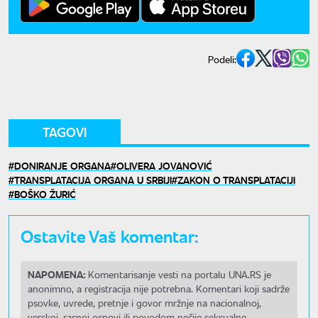
Podeli:
TAGOVI
DONIRANJE ORGANA
OLIVERA JOVANOVIĆ
TRANSPLATACIJA ORGANA U SRBIJI
ZAKON O TRANSPLATACIJI
BOŠKO ŽURIĆ
Ostavite Vaš komentar:
NAPOMENA:
Komentarisanje vesti na portalu UNA.RS je
anonimno, a registracija nije potrebna. Komentari koji sadrže
psovke, uvrede, pretnje i govor mržnje na nacionalnoj,
verskoj, rasnoj osnovi ili povodom nečije seksualne