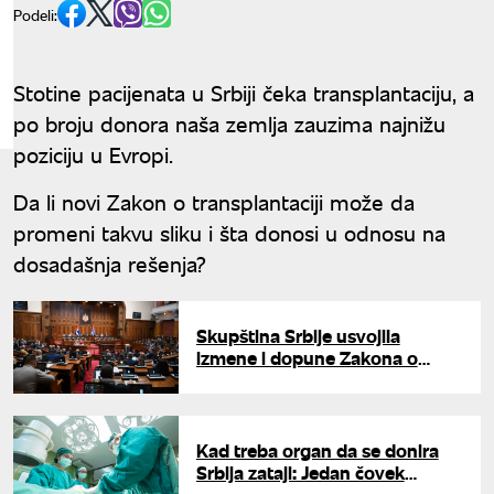
Podeli:
Stotine pacijenata u Srbiji čeka transplantaciju, a
po broju donora naša zemlja zauzima najnižu
poziciju u Evropi.
Da li novi Zakon o transplantaciji može da
promeni takvu sliku i šta donosi u odnosu na
dosadašnja rešenja?
Skupština Srbije usvojila
izmene i dopune Zakona o
presađivanju ljudskih organa:
Evo šta se menja
Kad treba organ da se donira
Srbija zataji: Jedan čovek