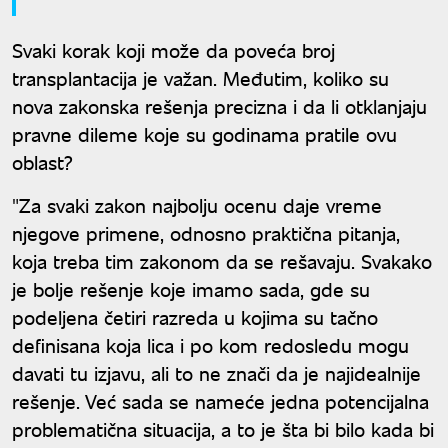
Svaki korak koji može da poveća broj
transplantacija je važan. Međutim, koliko su
nova zakonska rešenja precizna i da li otklanjaju
pravne dileme koje su godinama pratile ovu
oblast?
"Za svaki zakon najbolju ocenu daje vreme
njegove primene, odnosno praktična pitanja,
koja treba tim zakonom da se rešavaju. Svakako
je bolje rešenje koje imamo sada, gde su
podeljena četiri razreda u kojima su tačno
definisana koja lica i po kom redosledu mogu
davati tu izjavu, ali to ne znači da je najidealnije
rešenje. Već sada se nameće jedna potencijalna
problematična situacija, a to je šta bi bilo kada bi