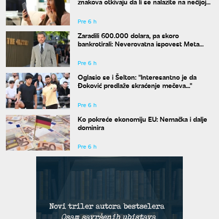
znakova otkivaju da li se nalazite na nečijoj
"crnoj listi"
Pre 6 h
Zaradili 600.000 dolara, pa skoro
bankrotirali: Neverovatna ispovest Meta
Dejmona o paklu kroz koji je prošao
Pre 6 h
Oglasio se i Šelton: "Interesantno je da
Đoković predlaže skraćenje mečeva..."
Pre 6 h
Ko pokreće ekonomiju EU: Nemačka i dalje
dominira
Pre 6 h