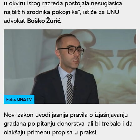
u okviru istog razreda postojala nesuglasica
najbližih srodnika pokojnika", ističe za UNU
advokat
Boško Žurić.
UNA TV
Foto:
Novi zakon uvodi jasnija pravila o izjašnjavanju
građana po pitanju donorstva, ali bi trebalo i da
olakšaju primenu propisa u praksi.