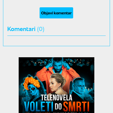
Objavi komentar
Komentari
(0)