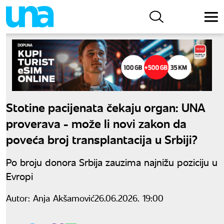
Stotine pacijenata čekaju organ: UNA
proverava - može li novi zakon da
poveća broj transplantacija u Srbiji?
Po broju donora Srbija zauzima najnižu poziciju u
Evropi
Autor:
Anja Akšamović
26.06.2026. 19:00