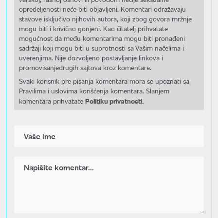
opredeljenosti neće biti objavljeni. Komentari odražavaju
stavove isključivo njihovih autora, koji zbog govora mržnje
mogu biti i krivično gonjeni. Kao čitatelj prihvatate
mogućnost da među komentarima mogu biti pronađeni
sadržaji koji mogu biti u suprotnosti sa Vašim načelima i
uverenjima. Nije dozvoljeno postavljanje linkova i
promovisanjedrugih sajtova kroz komentare.
Svaki korisnik pre pisanja komentara mora se upoznati sa
Pravilima i uslovima korišćenja komentara. Slanjem
Politiku privatnosti.
komentara prihvatate