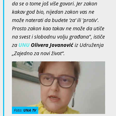
da se o tome još više govori. Jer zakon
kakav god bio, nijedan zakon vas ne
može naterati da budete ‘za‘ ili 'protiv'.
Prosto zakon kao takav ne može da utiče
na svest i slobodnu volju građana", ističe
za
UNU
Olivera Jovanović
iz Udruženja
„Zajedno za novi život“.
Foto:
UNA TV