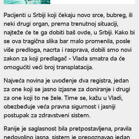
odvede u smrt još pet osoba
ako nije donor
Pacijenti u Srbiji koji čekaju novo srce, bubreg, ili
neki drugi organ, prema trenutnoj situaciji,
najteže će te ga dobiti baš ovde, u Srbiji. Kako bi
se ova tragična slika bar malo promenila, posle
više predloga, nacrta i rasprava, dobili smo novi
zakon za koji predlagač - Vlada smatra da će
omogućiti veći broj transplatacija.
Najveća novina je uvođenje dva registra, jedan
za one koji se jasno izjasne za doniranje i drugi
za one koji to ne žele. Time se, kažu u Vladi,
obezbeđuje veća pravna sigurnost i jasniji
postupak za zdravstveni sistem.
Ranije je saglasnost bila pretpostavljena, pravila
nedovoljno jasna, sistem je prepoznavao jedan