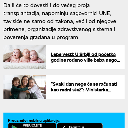
Da li će to dovesti i do većeg broja
transplantacija, napominju sagovornici UNE,
zavisiće ne samo od zakona, već i od njegove
primene, organizacije zdravstvenog sistema i
poverenja građana u program.
Lepe vesti: U Srbiji od početka
godine rođeno više beba nego
lane, zabeležen i pad umrlih
"Svaki dan nege će se računati
kao radni staž": Ministarka
otkrila detalje Zakona roditelj-
negovatelj
Preuzmite mobilnu aplikaciju: