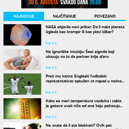
NAJNOVIJE
NAJČITANIJE
POVEZANO
NASA objavila novi prikaz: Da li naša planeta
izgleda kao krompir ili kao plavi kliker?
Pre 5 h
Ne ignorišite intuiciju: Šest signala koji
ukazuju na to da partner krije aferu
Pre 5 h
Preti mu kazna: Engleski fudbalski
reprezentativac optužen za napad u noćnom
klubu
Pre 5 h
Kako se meri temperatura vazduha i zašto
je gotovo uvek niža od one koju pokazuju
naši termometri
Pre 5 h
Ne znate da li ste blokirani? Ovih pet