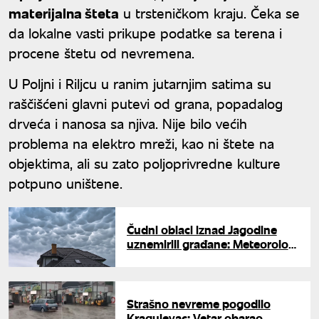
materijalna šteta
u trsteničkom kraju. Čeka se
da lokalne vasti prikupe podatke sa terena i
procene štetu od nevremena.
U Poljni i Riljcu u ranim jutarnjim satima su
raščišćeni glavni putevi od grana, popadalog
drveća i nanosa sa njiva. Nije bilo većih
problema na elektro mreži, kao ni štete na
objektima, ali su zato poljoprivredne kulture
potpuno uništene.
Čudni oblaci iznad Jagodine
uznemirili građane: Meteorolozi
objasnili o čemu se radi
Strašno nevreme pogodilo
Kragujevac: Vetar obarao