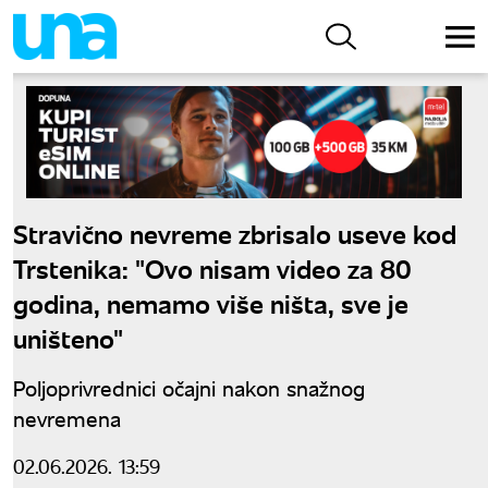
Stravično nevreme zbrisalo useve kod
Trstenika: "Ovo nisam video za 80
godina, nemamo više ništa, sve je
uništeno"
Poljoprivrednici očajni nakon snažnog
nevremena
02.06.2026. 13:59