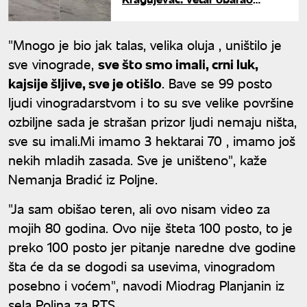
stabla, grom izazvao požar
"Mnogo je bio jak talas, velika oluja , uništilo je
sve vinograde,
sve što smo imali, crni luk,
kajsije šljive, sve je otišlo
. Bave se 99 posto
ljudi vinogradarstvom i to su sve velike površine
ozbiljne sada je strašan prizor ljudi nemaju ništa,
sve su imali.Mi imamo 3 hektarai 70 , imamo još
nekih mladih zasada. Sve je uništeno", kaže
Nemanja Bradić iz Poljne.
"Ja sam obišao teren, ali ovo nisam video za
mojih 80 godina. Ovo nije šteta 100 posto, to je
preko 100 posto jer pitanje naredne dve godine
šta će da se dogodi sa usevima, vinogradom
posebno i voćem", navodi Miodrag Planjanin iz
sela Poljna za
RTS
.