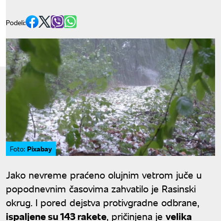
Podeli:
Pixabay
Foto:
Jako nevreme praćeno olujnim vetrom juče u
popodnevnim časovima zahvatilo je Rasinski
okrug. I pored dejstva protivgradne odbrane,
ispaljene su 143 rakete
, pričinjena je
velika