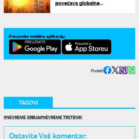
povećava globalne
temperature: El Ninjo donosi
novi vremenski rizik
Preuzmite mobilnu aplikaciju:
Podeli:
TAGOVI
NEVREME SRBIJA
NEVREME TRSTENIK
Ostavite Vaš komentar: