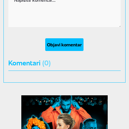
Objavi komentar
Komentari
(0)