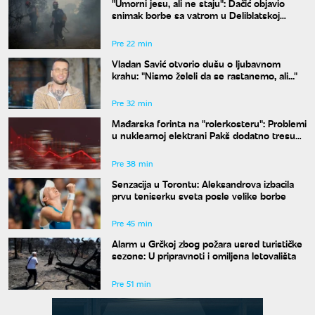
"Umorni jesu, ali ne staju": Dačić objavio
snimak borbe sa vatrom u Deliblatskoj
peščari
Pre 22 min
Vladan Savić otvorio dušu o ljubavnom
krahu: "Nismo želeli da se rastanemo, ali..."
Pre 32 min
Mađarska forinta na "rolerkosteru": Problemi
u nuklearnoj elektrani Pakš dodatno tresu
valutu
Pre 38 min
Senzacija u Torontu: Aleksandrova izbacila
prvu teniserku sveta posle velike borbe
Pre 45 min
Alarm u Grčkoj zbog požara usred turističke
sezone: U pripravnoti i omiljena letovališta
Pre 51 min