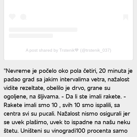
A post shared by Trstenik💙 (@trstenik_037)
"Nevreme je počelo oko pola četiri, 20 minuta je
padao grad sa jakim intervalima vetra, nažalost
vidite rezeltate, obelilo je drvo, grane su
ogoljene, na šljivama. - Da li ste imali rakete. -
Rakete imali smo 10 , svih 10 smo ispalili, sa
centra svi su pucali. Nažalost nismo osigurali jer
se uvek plašimo, uvek to ispadne na našu neku
štetu. Uništeni su vinogradi100 procenta samo