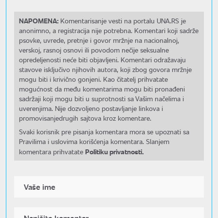
NAPOMENA:
Komentarisanje vesti na portalu UNA.RS je
anonimno, a registracija nije potrebna. Komentari koji sadrže
psovke, uvrede, pretnje i govor mržnje na nacionalnoj,
verskoj, rasnoj osnovi ili povodom nečije seksualne
opredeljenosti neće biti objavljeni. Komentari odražavaju
stavove isključivo njihovih autora, koji zbog govora mržnje
mogu biti i krivično gonjeni. Kao čitatelj prihvatate
mogućnost da među komentarima mogu biti pronađeni
sadržaji koji mogu biti u suprotnosti sa Vašim načelima i
uverenjima. Nije dozvoljeno postavljanje linkova i
promovisanjedrugih sajtova kroz komentare.
Svaki korisnik pre pisanja komentara mora se upoznati sa
Pravilima i uslovima korišćenja komentara. Slanjem
Politiku privatnosti.
komentara prihvatate