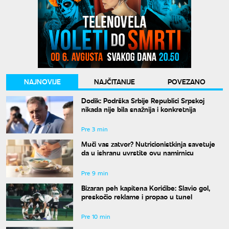
NAJNOVIJE
NAJČITANIJE
POVEZANO
Dodik: Podrška Srbije Republici Srpskoj
nikada nije bila snažnija i konkretnija
Pre 3 min
Muči vas zatvor? Nutricionistkinja savetuje
da u ishranu uvrstite ovu namirnicu
Pre 9 min
Bizaran peh kapitena Korićibe: Slavio gol,
preskočio reklame i propao u tunel
Pre 10 min