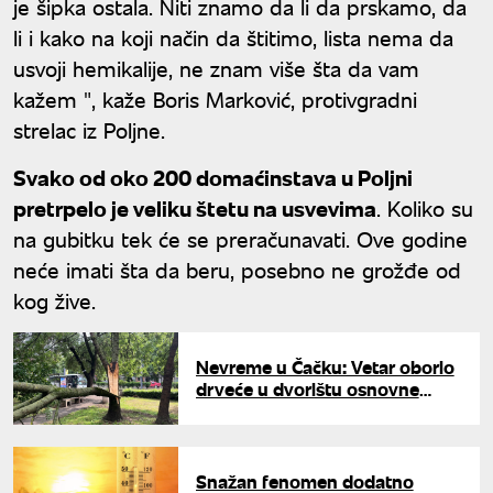
je šipka ostala. Niti znamo da li da prskamo, da
li i kako na koji način da štitimo, lista nema da
usvoji hemikalije, ne znam više šta da vam
kažem ", kaže Boris Marković, protivgradni
strelac iz Poljne.
Svako od oko 200 domaćinstava u Poljni
pretrpelo je veliku štetu na usvevima
. Koliko su
na gubitku tek će se preračunavati. Ove godine
neće imati šta da beru, posebno ne grožđe od
kog žive.
Nevreme u Čačku: Vetar oborio
drveće u dvorištu osnovne
škole i Malom gradskom parku
Snažan fenomen dodatno