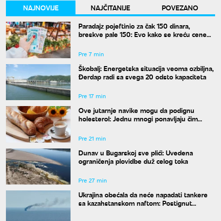
NAJNOVIJE
NAJČITANIJE
POVEZANO
Paradajz pojeftinio za čak 150 dinara,
breskve pale 150: Evo kako se kreću cene
na pijacama
Pre 7 min
Škobalj: Energetska situacija veoma ozbiljna,
Đerdap radi sa svega 20 odsto kapaciteta
Pre 17 min
Ove jutarnje navike mogu da podignu
holesterol: Jednu mnogi ponavljaju čim
ustanu
Pre 21 min
Dunav u Bugarskoj sve plići: Uvedena
ograničenja plovidbe duž celog toka
Pre 27 min
Ukrajina obećala da neće napadati tankere
sa kazahstanskom naftom: Postignut
dogovor uz posredovanje SAD