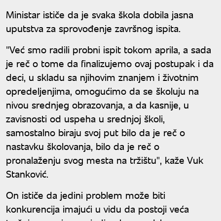
poena
Ministar ističe da je svaka škola dobila jasna
uputstva za sprovođenje završnog ispita.
"Već smo radili probni ispit tokom aprila, a sada
je reč o tome da finalizujemo ovaj postupak i da
deci, u skladu sa njihovim znanjem i životnim
opredeljenjima, omogućimo da se školuju na
nivou srednjeg obrazovanja, a da kasnije, u
zavisnosti od uspeha u srednjoj školi,
samostalno biraju svoj put bilo da je reč o
nastavku školovanja, bilo da je reč o
pronalaženju svog mesta na tržištu", kaže Vuk
Stanković.
On ističe da jedini problem može biti
konkurencija imajući u vidu da postoji veća