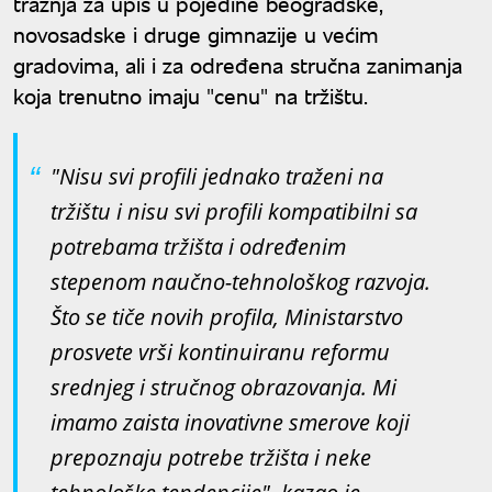
tražnja za upis u pojedine beogradske,
novosadske i druge gimnazije u većim
gradovima, ali i za određena stručna zanimanja
koja trenutno imaju "cenu" na tržištu.
"Nisu svi profili jednako traženi na
tržištu i nisu svi profili kompatibilni sa
potrebama tržišta i određenim
stepenom naučno-tehnološkog razvoja.
Što se tiče novih profila, Ministarstvo
prosvete vrši kontinuiranu reformu
srednjeg i stručnog obrazovanja. Mi
imamo zaista inovativne smerove koji
prepoznaju potrebe tržišta i neke