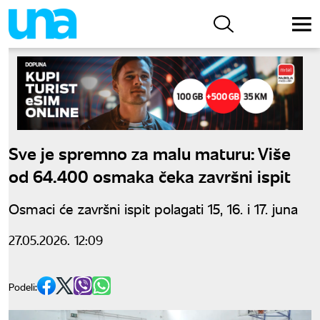
Sve je spremno za malu maturu: Više
od 64.400 osmaka čeka završni ispit
Osmaci će završni ispit polagati 15, 16. i 17. juna
27.05.2026. 12:09
Podeli: