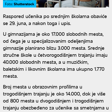
Shutterstock
Foto:
Raspored učenika po srednjim školama obaviće
se 29. juna, a nakon toga i upis.
U gimnazijama je oko 17.000 slobodnih mesta,
od čega je u specijalizovanim odeljenjima
gimnazije planirano blizu 3.000 mesta. Srednje
stručne škole u četvorogodišnjem trajanju imaju
40.000 slobodnih mesta, a u muzičkim,
baletskim i likovnim školama ima ukupno 1.770
mesta.
Broj mesta u obrazovnim profilima u
trogodišnjem trajanju je oko 14.000, dok je više
od 800 mesta u dvogodišnjem i trogodišnjem
trajanju obezbeđeno za učenike sa smetnjama u