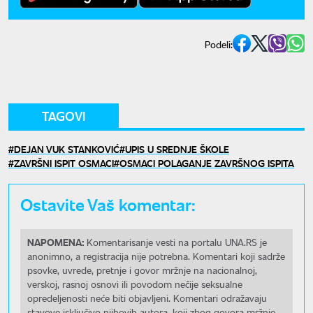
Podeli:
TAGOVI
DEJAN VUK STANKOVIĆ
UPIS U SREDNJE ŠKOLE
ZAVRŠNI ISPIT OSMACI
OSMACI POLAGANJE ZAVRŠNOG ISPITA
Ostavite Vaš komentar:
NAPOMENA:
Komentarisanje vesti na portalu UNA.RS je
anonimno, a registracija nije potrebna. Komentari koji sadrže
psovke, uvrede, pretnje i govor mržnje na nacionalnoj,
verskoj, rasnoj osnovi ili povodom nečije seksualne
opredeljenosti neće biti objavljeni. Komentari odražavaju
stavove isključivo njihovih autora, koji zbog govora mržnje