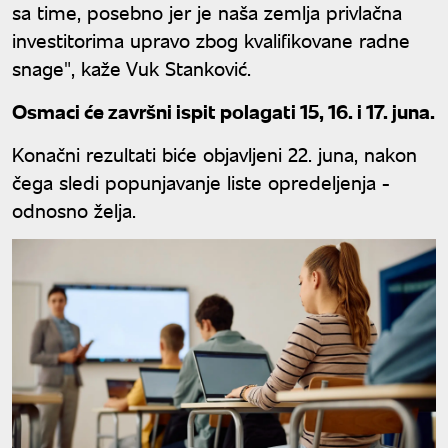
sa time, posebno jer je naša zemlja privlačna
investitorima upravo zbog kvalifikovane radne
snage", kaže Vuk Stanković.
Osmaci će završni ispit polagati 15, 16. i 17. juna.
Konačni rezultati biće objavljeni 22. juna, nakon
čega sledi popunjavanje liste opredeljenja -
odnosno želja.