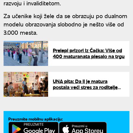
razvoju i invaliditetom.
Za učenike koji žele da se obrazuju po dualnom
modelu obrazovanja slobodno je nešto više od
3.000 mesta.
Prelepi prizori iz Čačka: Više od
400 maturanata plesalo na trgu
UNA pita: Da li je matura
postala veći stres za roditelje
nego za đake?
Preuzmite mobilnu aplikaciju: