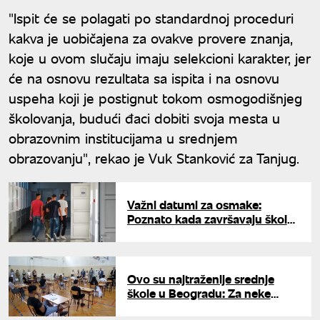
"Ispit će se polagati po standardnoj proceduri
kakva je uobičajena za ovakve provere znanja,
koje u ovom slučaju imaju selekcioni karakter, jer
će na osnovu rezultata sa ispita i na osnovu
uspeha koji je postignut tokom osmogodišnjeg
školovanja, budući đaci dobiti svoja mesta u
obrazovnim institucijama u srednjem
obrazovanju", rekao je Vuk Stanković za Tanjug.
Važni datumi za osmake:
Poznato kada završavaju školu i
kada polažu završne ispite
Ovo su najtraženije srednje
škole u Beogradu: Za neke
smerove treba više od 94