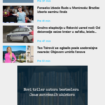
Pre 37 min
Fonseka izbacio Ruda u Montrealu: Brazilac
izborio osminu finala
Pre 41 min
Snažna eksplozija u Rakovici usred noći: Od
detonacije ostao krater u asfaltu, letelo
staklo
Pre 47 min
Tea Tairović se oglasila posle saobraćajne
nesreće: Objavom umirila fanove
Pre 51 min