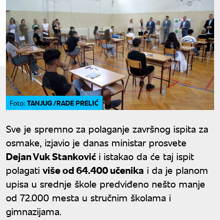
TANJUG /RADE PRELIĆ
Foto:
Sve je spremno za polaganje završnog ispita za
osmake, izjavio je danas ministar prosvete
Dejan Vuk Stanković
i istakao da će taj ispit
polagati
više od 64.400 učenika
i da je planom
upisa u srednje škole predviđeno nešto manje
od 72.000 mesta u stručnim školama i
gimnazijama.