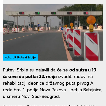
JP Putevi Srbije
Foto:
Putevi Srbije su najavili da će se
od sutra u 19
časova do petka 22. maja
izvoditi radovi na
rehabilitaciji deonice državnog puta prvog A
reda broj 1, petlja Nova Pazova - petlja Batajnica,
u smeru Novi Sad-Beograd.