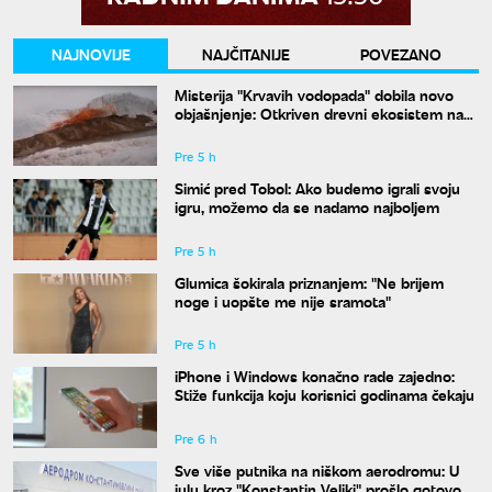
NAJNOVIJE
NAJČITANIJE
POVEZANO
Misterija "Krvavih vodopada" dobila novo
objašnjenje: Otkriven drevni ekosistem na
Antarktiku
Pre 5 h
Simić pred Tobol: Ako budemo igrali svoju
igru, možemo da se nadamo najboljem
Pre 5 h
Glumica šokirala priznanjem: "Ne brijem
noge i uopšte me nije sramota"
Pre 5 h
iPhone i Windows konačno rade zajedno:
Stiže funkcija koju korisnici godinama čekaju
Pre 6 h
Sve više putnika na niškom aerodromu: U
julu kroz "Konstantin Veliki" prošlo gotovo