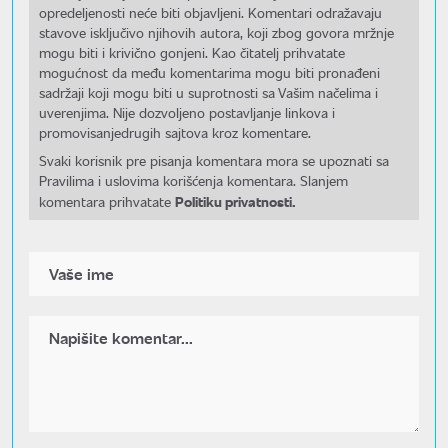
opredeljenosti neće biti objavljeni. Komentari odražavaju
stavove isključivo njihovih autora, koji zbog govora mržnje
mogu biti i krivično gonjeni. Kao čitatelj prihvatate
mogućnost da među komentarima mogu biti pronađeni
sadržaji koji mogu biti u suprotnosti sa Vašim načelima i
uverenjima. Nije dozvoljeno postavljanje linkova i
promovisanjedrugih sajtova kroz komentare.
Svaki korisnik pre pisanja komentara mora se upoznati sa
Pravilima i uslovima korišćenja komentara. Slanjem
Politiku privatnosti.
komentara prihvatate