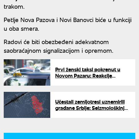
trakom.
Petlje Nova Pazova i Novi Banovci biće u funkciji
u oba smera.
Radovi će biti obezbeđeni adekvatnom
saobraćajnom signalizacijom i opremom.
Prvi ženski taksi pokrenut u
Novom Pazaru: Reakcije
pozitivne, ali otvorena i verska
pitanja
Učestali zemljotresi uznemirili
građane Srbije: Seizmološkinja
otkriva da li postoji opasnost
od jačeg udara