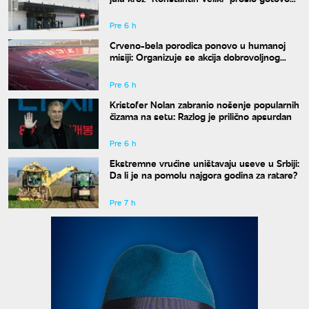
50.000 ljudi
Pre 6 h
Crveno-bela porodica ponovo u humanoj
misiji: Organizuje se akcija dobrovoljnog
davanja krvi
Pre 6 h
Kristofer Nolan zabranio nošenje popularnih
čizama na setu: Razlog je prilično apsurdan
Pre 6 h
Ekstremne vrućine uništavaju useve u Srbiji:
Da li je na pomolu najgora godina za ratare?
Pre 7 h