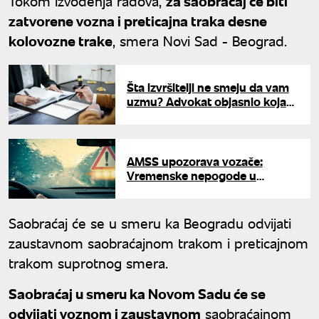
Tokom izvođenja radova,
za saobraćaj će biti
zatvorene vozna i preticajna traka desne
kolovozne trake
, smera Novi Sad - Beograd.
Šta izvršitelji ne smeju da vam
uzmu? Advokat objasnio koja
imovina je zaštićena
AMSS upozorava vozače:
Vremenske nepogode u
trenutku menjaju uslove vožnje
Saobraćaj će se u smeru ka Beogradu odvijati
zaustavnom saobraćajnom trakom i preticajnom
trakom suprotnog smera.
Saobraćaj u smeru ka Novom Sadu će se
odvijati voznom i zaustavnom
saobraćajnom