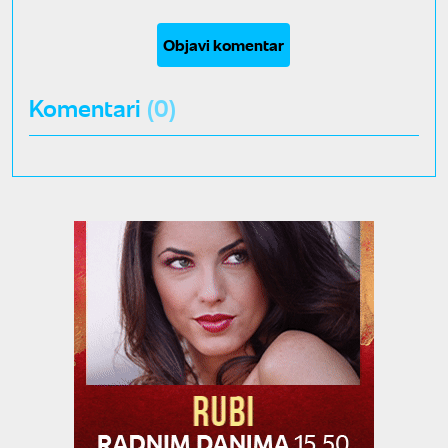
Objavi komentar
Komentari
(0)