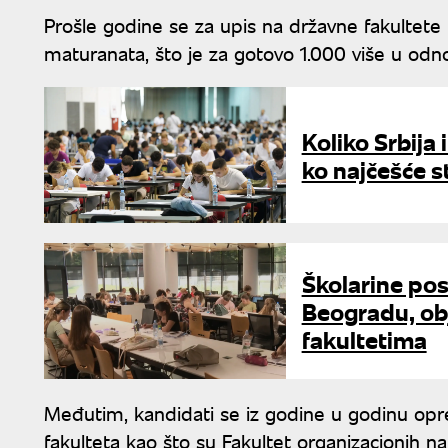
Prošle godine se za upis na državne fakultete U
maturanata, što je za gotovo 1.000 više u od
Koliko Srbija
ko najčešće s
Školarine pos
Beogradu, obj
fakultetima
Međutim, kandidati se iz godine u godinu opr
fakulteta kao što su Fakultet organizacionih na