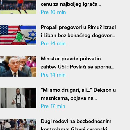
cenu za najboljeg igrača
Mundijala
Pre 10 min
Propali pregovori u Rimu? Izrael
i Liban bez konačnog dogovora
o novim zonama
Pre 14 min
Ministar pravde prihvatio
zahtev UST: Povlači se sporna
odredba Predloga zakona o
Pre 14 min
javnom tužilaštvu
"Mi smo drugari, ali..." Đekson u
masnicama, objava na
Instagramu podigla ogromnu
Pre 17 min
prašinu
Dugi redovi na bezbednosnim
kontrolama: Glavni evropski