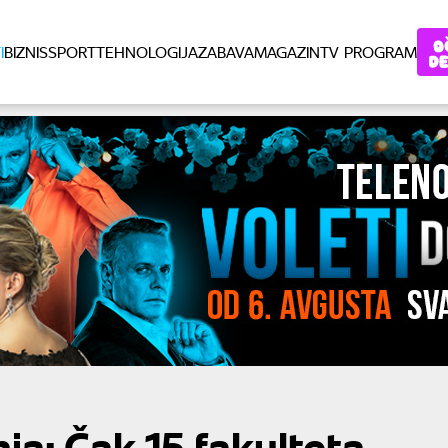
I
BIZNIS
SPORT
TEHNOLOGIJA
ZABAVA
MAGAZIN
TV PROGRAM
ja: Čak 15 fakulteta