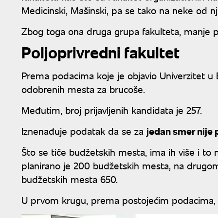
Medicinski, Mašinski, pa se tako na neke od nji
Zbog toga ona druga grupa fakulteta, manje 
Poljoprivredni fakultet
Prema podacima koje je objavio Univerzitet u 
odobrenih mesta za brucoše.
Međutim, broj prijavljenih kandidata je 257.
Iznenađuje podatak da se za
jedan smer nije 
Što se tiče budžetskih mesta, ima ih više i 
planirano je 200 budžetskih mesta, na drugom 
budžetskih mesta 650.
U prvom krugu, prema postojećim podacima, 