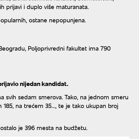
h prijavi i duplo više maturanata.
popularnih, ostane nepopunjena.
Beogradu, Poljoprivredni fakultet ima 790
prijavio nijedan kandidat.
to na svih sedam smerova. Tako, na jednom smeru
185, na trećem 35..., te je tako ukupan broj
ostalo je 396 mesta na budžetu.