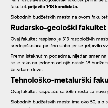
fakultet
prijavilo 148 kandidata.
Slobodnih budžetskih mesta na ovom fakulte
Rudarsko-geološki fakultet
Ovaj fakultet raspisao je 313 raspoloživih mest
srednjoškolaca pirlično slabo jer se
prijavilo 
Prema istaknutim podacima, nijedan smer na 
te je tako na jednom od njih ostalo 18 budžet
četvrtom devet...
Tehnološko-metalurški faku
Ovaj fakultet raspolaže sa 385 mesta za novu
Slobodnih budžetskih mesta ima oko 50, a o t