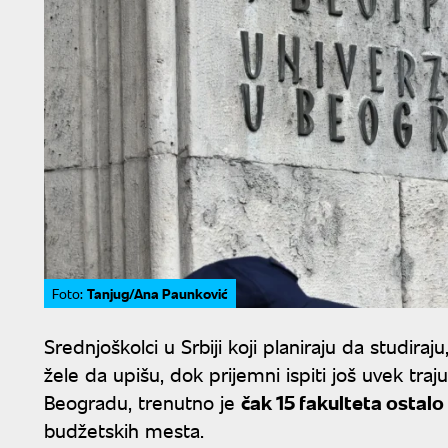
Tanjug/Ana Paunković
Foto:
Srednjoškolci u Srbiji koji planiraju da studiraju
žele da upišu, dok prijemni ispiti još uvek tr
Beogradu, trenutno je
čak 15 fakulteta ostal
budžetskih mesta.