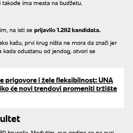
ici takođe ima mesta na budžetu.
im, na isti se
prijavilo 1.282 kandidata.
ko kažu, prvi krug ništa ne mora da znači jer
a kada odustanu od jendog, otvori se
e prigovore i žele fleksibilnost: UNA
liko će novi trendovi promeniti tržište
ultet
230 brucoša. Međutim, ove godine se na ovaj