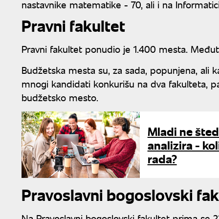
nastavnike matematike - 70, ali i na Informat
Pravni fakultet
Pravni fakultet ponudio je 1.400 mesta. Međut
Budžetska mesta su, za sada, popunjena, ali ka
mnogi kandidati konkurišu na dva fakulteta, p
budžetsko mesto.
Mladi ne šted
analizira - ko
rada?
Pravoslavni bogoslovski fak
Na Pravoslavni bogoslovski fakultet prima se 