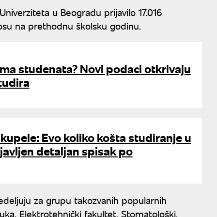
niverziteta u Beogradu prijavilo 17.016
nosu na prethodnu školsku godinu.
 ima studenata? Novi podaci otkrivaju
tudira
kupele: Evo koliko košta studiranje u
avljen detaljan spisak po
edeljuju za grupu takozvanih popularnih
uka, Elektrotehnički fakultet, Stomatološki,