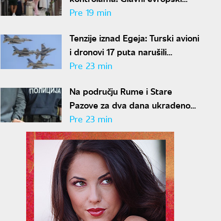
aerodromi povremeno
Pre 19 min
deaktiviraju EES zbog kašnjenja
Tenzije iznad Egeja: Turski avioni
letova
i dronovi 17 puta narušili
vazdušni prostor Grčke
Pre 23 min
Na području Rume i Stare
Pazove za dva dana ukradeno
pet automobila: Uhapšen
Pre 23 min
muškarac (30)