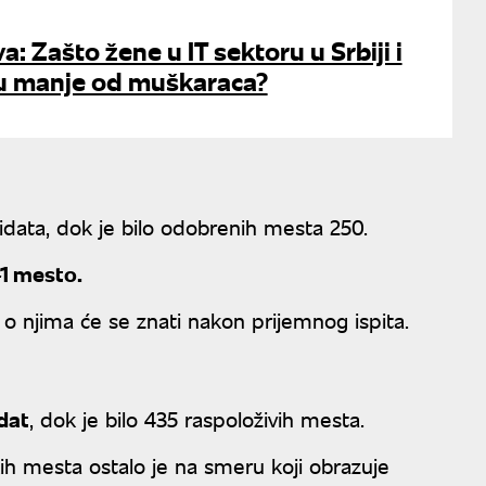
: Zašto žene u IT sektoru u Srbiji i
ju manje od muškaraca?
idata, dok je bilo odobrenih mesta 250.
1 mesto.
o njima će se znati nakon prijemnog ispita.
idat
, dok je bilo 435 raspoloživih mesta.
h mesta ostalo je na smeru koji obrazuje