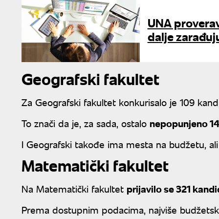
UNA proverava
dalje zarađu
Geografski fakultet
Za Geografski fakultet konkurisalo je 109 kand
To znači da je, za sada, ostalo
nepopunjeno 14
I Geografski takođe ima mesta na budžetu, ali 
Matematički fakultet
Na Matematički fakultet
prijavilo se 321 kand
Prema dostupnim podacima, najviše budžetski