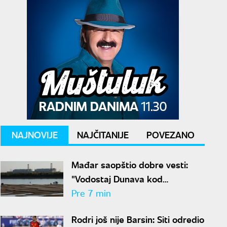
NAJNOVIJE
NAJČITANIJE
POVEZANO
Mađar saopštio dobre vesti:
"Vodostaj Dunava kod
nuklearke Pakš porastao za 13
Pre 7 min
centimetara"
Rodri još nije Barsin: Siti odredio