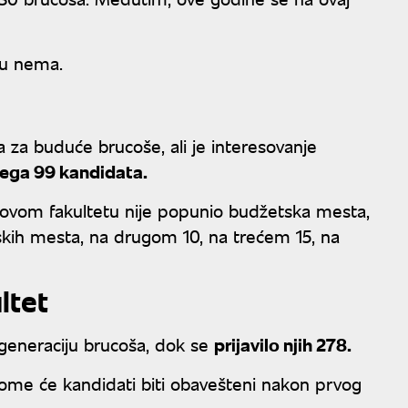
tu nema.
a za buduće brucoše, ali je interesovanje
svega 99 kandidata.
ovom fakultetu nije popunio budžetska mesta,
skih mesta, na drugom 10, na trećem 15, na
ltet
 generaciju brucoša, dok se
prijavilo njih 278.
ome će kandidati biti obavešteni nakon prvog