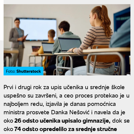
Shutterstock
Foto:
Prvi i drugi rok za upis učenika u srednje škole
uspešno su završeni, a ceo proces protekao je u
najboljem redu, izjavila je danas pomoćnica
ministra prosvete Danka Nešović i navela da je
oko
26 odsto učenika upisalo gimnazije,
dok se
oko
74 odsto opredelilo za srednje stručne