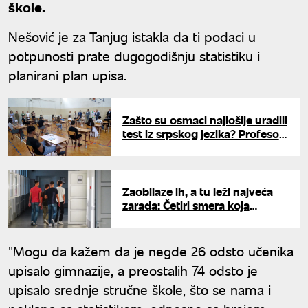
škole.
Nešović je za Tanjug istakla da ti podaci u
potpunosti prate dugogodišnju statistiku i
planirani plan upisa.
Zašto su osmaci najlošije uradili
test iz srpskog jezika? Profesor
otkriva problem koji zabrinjava
Zaobilaze ih, a tu leži najveća
zarada: Četiri smera koja
osmaci treba da uzmu u obzir
pre predaje liste želja
"Mogu da kažem da je negde 26 odsto učenika
upisalo gimnazije, a preostalih 74 odsto je
upisalo srednje stručne škole, što se nama i