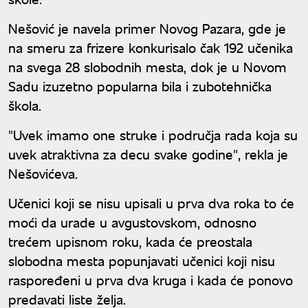
Nešović je navela primer Novog Pazara, gde je
na smeru za frizere konkurisalo čak 192 učenika
na svega 28 slobodnih mesta, dok je u Novom
Sadu izuzetno popularna bila i zubotehnička
škola.
"Uvek imamo one struke i područja rada koja su
uvek atraktivna za decu svake godine", rekla je
Nešovićeva.
Učenici koji se nisu upisali u prva dva roka to će
moći da urade u avgustovskom, odnosno
trećem upisnom roku, kada će preostala
slobodna mesta popunjavati učenici koji nisu
raspoređeni u prva dva kruga i kada će ponovo
predavati liste želja.