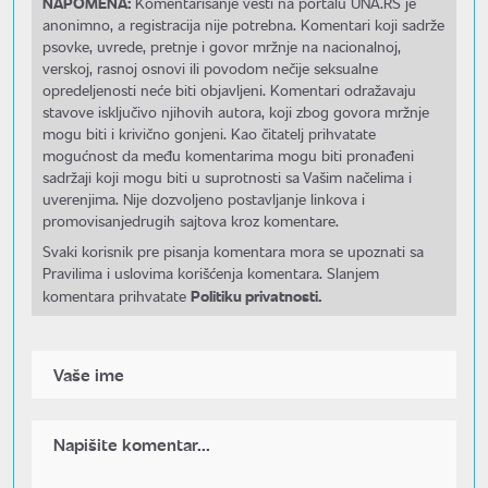
NAPOMENA:
Komentarisanje vesti na portalu UNA.RS je
anonimno, a registracija nije potrebna. Komentari koji sadrže
psovke, uvrede, pretnje i govor mržnje na nacionalnoj,
verskoj, rasnoj osnovi ili povodom nečije seksualne
opredeljenosti neće biti objavljeni. Komentari odražavaju
stavove isključivo njihovih autora, koji zbog govora mržnje
mogu biti i krivično gonjeni. Kao čitatelj prihvatate
mogućnost da među komentarima mogu biti pronađeni
sadržaji koji mogu biti u suprotnosti sa Vašim načelima i
uverenjima. Nije dozvoljeno postavljanje linkova i
promovisanjedrugih sajtova kroz komentare.
Svaki korisnik pre pisanja komentara mora se upoznati sa
Pravilima i uslovima korišćenja komentara. Slanjem
Politiku privatnosti.
komentara prihvatate