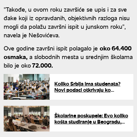
"Takođe, u ovom roku završiće se upis i za sve
đake koji iz opravdanih, objektivnih razloga nisu
mogli da polažu završni ispit u junskom roku",
navela je Nešovićeva.
Ove godine završni ispit polagalo je
oko 64.400
osmaka,
a slobodnih mesta u srednjim školama
bilo je oko
72.000.
Koliko Srbija ima studenata?
Novi podaci otkrivaju ko
najčešće studira
Školarine poskupele: Evo koliko
košta studiranje u Beogradu,
objavljen detaljan spisak po
fakultetima