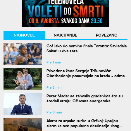
NAJNOVIJE
NAJČITANIJE
POVEZANO
Gof lako do osmine finala Toronta: Savladala
Sakari u dva seta
Pre 1 min
Privedena žena Sergeja Trifunovića:
Obezbeđenje posumnjalo na krađu - odmah
zvali policiju
Pre 5 min
Peter Mađar se zahvalio građanima što su
štedeli struju: Očuvana energetska
stabilnost zemlje
Pre 8 min
Alarm za srpske turite u Grčkoj: Upaljen
alarm za ove popularne destinacije zbog
opasnosti od požara