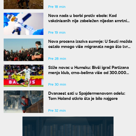
Pre 18 min
Nova nada u borbi protiv ebole: Kod
vakcinisanih nije zabeležen nijedan smrtni
slučaj
Pre 19 min
Nova procena izaziva sumnje: U Seuti možda
ostalo mnogo više migranata nego što tvrdi
Madrid
Pre 28 min
Stiže novac u Humsku: Bivši igrač Partizana
menja klub, crno-belima više od 300.000
evra
Pre 30 min
Dvanaest sati u Spajdermenovom odelu:
Tom Holand otkrio šta je bilo najgore
Pre 32 min