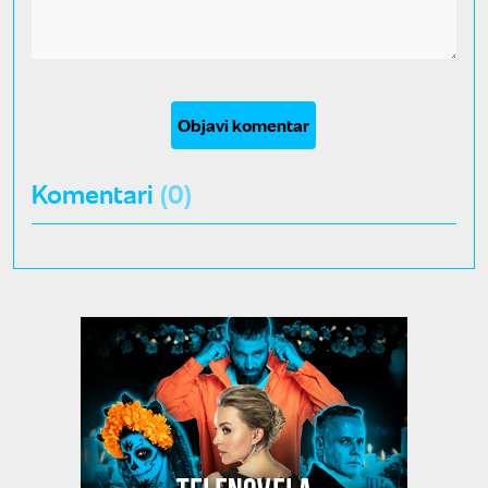
Objavi komentar
Komentari
(0)