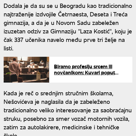
Dodala je da su se u Beogradu kao tradicionalno
najtraženije izdvojile Četrnaesta, Deseta i Treća
gimnazija, a da je u Novom Sadu zabeležen
izuzetan odziv za Gimnaziju "Laza Kostić", koju je
čak 337 učenika navelo među prve tri želje na
listi.
Biramo profesiju srcem ili
novčanikom: Kuvari poput
programera, za maturante
preporuka zanati
Kada je reč o srednjim stručnim školama,
Nešovićeva je naglasila da je zabeleženo
tradicionalno veliko interesovanje za saobraćajnu
struku, posebno za smer vozač motornih vozila,
zatim za autolakirere, medicinske i tehničke
škole.