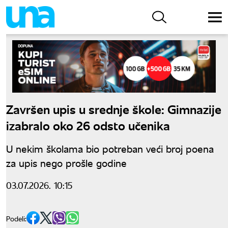
Završen upis u srednje škole: Gimnazije
izabralo oko 26 odsto učenika
U nekim školama bio potreban veći broj poena
za upis nego prošle godine
03.07.2026. 10:15
Podeli: