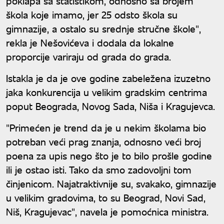
poklapa sa statistikom, odnosno sa brojem
škola koje imamo, jer 25 odsto škola su
gimnazije, a ostalo su srednje stručne škole",
rekla je Nešovićeva i dodala da lokalne
proporcije variraju od grada do grada.
Istakla je da je ove godine zabeležena izuzetno
jaka konkurencija u velikim gradskim centrima
poput Beograda, Novog Sada, Niša i Kragujevca.
"Primećen je trend da je u nekim školama bio
potreban veći prag znanja, odnosno veći broj
poena za upis nego što je to bilo prošle godine
ili je ostao isti. Tako da smo zadovoljni tom
činjenicom. Najatraktivnije su, svakako, gimnazije
u velikim gradovima, to su Beograd, Novi Sad,
Niš, Kragujevac", navela je pomoćnica ministra.