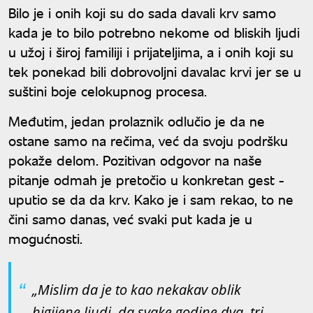
Bilo je i onih koji su do sada davali krv samo
kada je to bilo potrebno nekome od bliskih ljudi
u užoj i široj familiji i prijateljima, a i onih koji su
tek ponekad bili dobrovoljni davalac krvi jer se u
suštini boje celokupnog procesa.
Međutim, jedan prolaznik odlučio je da ne
ostane samo na rečima, već da svoju podršku
pokaže delom. Pozitivan odgovor na naše
pitanje odmah je pretočio u konkretan gest -
uputio se da da krv. Kako je i sam rekao, to ne
čini samo danas, već svaki put kada je u
mogućnosti.
„Mislim da je to kao nekakav oblik
higijene ljudi, da svake godine dva, tri