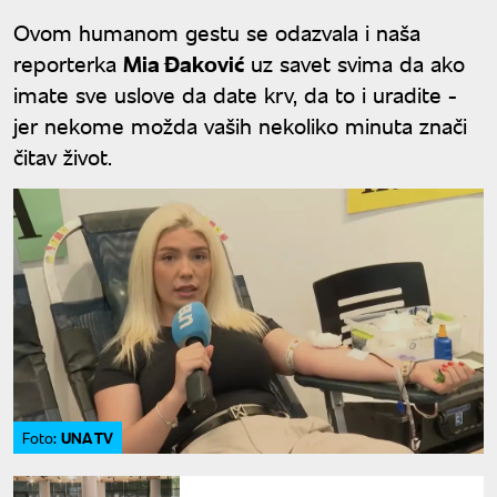
Ovom humanom gestu se odazvala i naša
reporterka
Mia Đaković
uz savet svima da ako
imate sve uslove da date krv, da to i uradite -
jer nekome možda vaših nekoliko minuta znači
čitav život.
UNA TV
Foto: