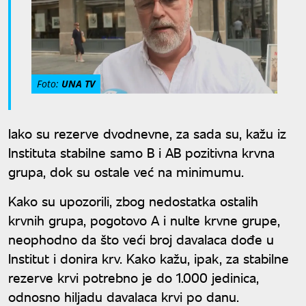
Foto:
UNA TV
Iako su rezerve dvodnevne, za sada su, kažu iz
Instituta stabilne samo B i AB pozitivna krvna
grupa, dok su ostale već na minimumu.
Kako su upozorili, zbog nedostatka ostalih
krvnih grupa, pogotovo A i nulte krvne grupe,
neophodno da što veći broj davalaca dođe u
Institut i donira krv. Kako kažu, ipak, za stabilne
rezerve krvi potrebno je do 1.000 jedinica,
odnosno hiljadu davalaca krvi po danu.