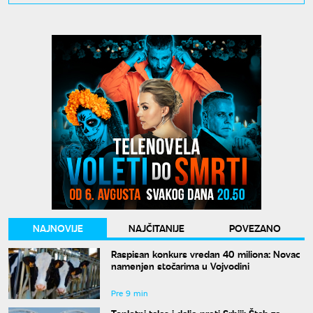
NAJNOVIJE
NAJČITANIJE
POVEZANO
Raspisan konkurs vredan 40 miliona: Novac
namenjen stočarima u Vojvodini
Pre 9 min