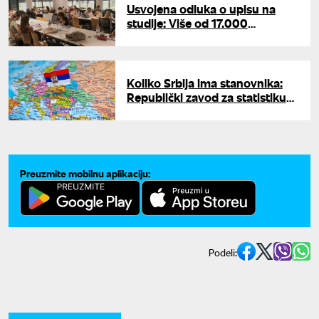
Usvojena odluka o upisu na
studije: Više od 17.000
budžetskih mesta za brucoše
Koliko Srbija ima stanovnika:
Republički zavod za statistiku
objavio nove podatke - sve nas
je manje
Preuzmite mobilnu aplikaciju:
Podeli: