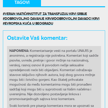
TAGOVI
VERAN MATIĆ
INSTITUT ZA TRANSFUZIJU KRVI SRBIJE
DOBROVOLJNO DAVANJE KRVI
DOBROVOLJNI DAVAOCI KRVI
EVROPSKA KUĆA U BEOGRADU
Ostavite Vaš komentar:
NAPOMENA:
Komentarisanje vesti na portalu UNA.RS je
anonimno, a registracija nije potrebna. Komentari koji sadrže
psovke, uvrede, pretnje i govor mržnje na nacionalnoj,
verskoj, rasnoj osnovi ili povodom nečije seksualne
opredeljenosti neće biti objavljeni. Komentari odražavaju
stavove isključivo njihovih autora, koji zbog govora mržnje
mogu biti i krivično gonjeni. Kao čitatelj prihvatate
mogućnost da među komentarima mogu biti pronađeni
sadržaji koji mogu biti u suprotnosti sa Vašim načelima i
uverenjima. Nije dozvoljeno postavljanje linkova i
promovisanjedrugih sajtova kroz komentare.
Svaki korisnik pre pisanja komentara mora se upoznati sa