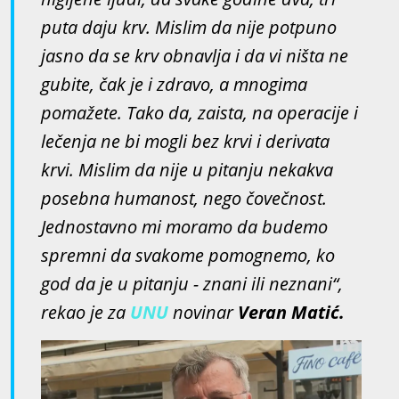
puta daju krv. Mislim da nije potpuno
jasno da se krv obnavlja i da vi ništa ne
gubite, čak je i zdravo, a mnogima
pomažete. Tako da, zaista, na operacije i
lečenja ne bi mogli bez krvi i derivata
krvi. Mislim da nije u pitanju nekakva
posebna humanost, nego čovečnost.
Jednostavno mi moramo da budemo
spremni da svakome pomognemo, ko
god da je u pitanju - znani ili neznani“,
rekao je za
UNU
novinar
Veran Matić.