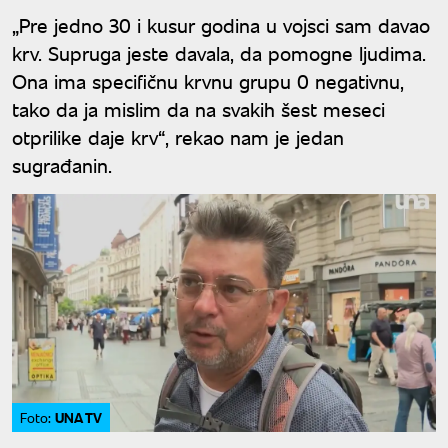
„Pre jedno 30 i kusur godina u vojsci sam davao
krv. Supruga jeste davala, da pomogne ljudima.
Ona ima specifičnu krvnu grupu 0 negativnu,
tako da ja mislim da na svakih šest meseci
otprilike daje krv“, rekao nam je jedan
sugrađanin.
UNA TV
Foto: