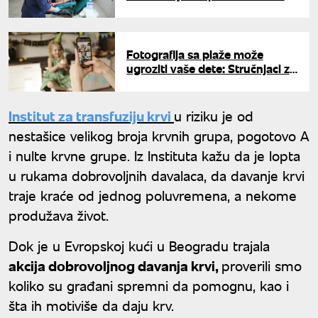
krvnim grupama
Fotografija sa plaže može
ugroziti vaše dete: Stručnjaci za
UNU upozoravaju na onlajn
predatore
Institut za transfuziju krvi
u riziku je od
nestašice velikog broja krvnih grupa, pogotovo A
i nulte krvne grupe. Iz Instituta kažu da je lopta
u rukama dobrovoljnih davalaca, da davanje krvi
traje kraće od jednog poluvremena, a nekome
produžava život.
Dok je u Evropskoj kući u Beogradu trajala
akcija dobrovoljnog davanja krvi,
proverili smo
koliko su građani spremni da pomognu, kao i
šta ih motiviše da daju krv.