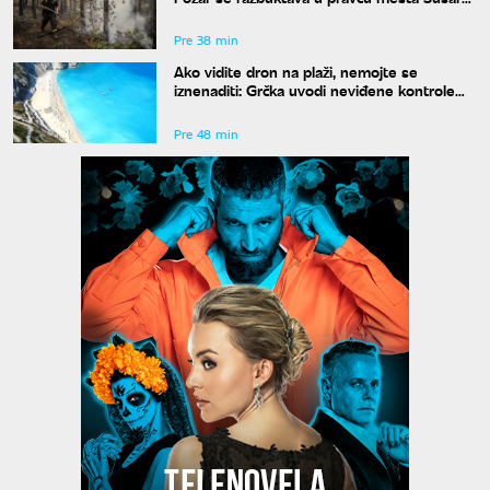
izgoreo deo objekta
Pre 38 min
Ako vidite dron na plaži, nemojte se
iznenaditi: Grčka uvodi neviđene kontrole
širom zemlje, a kazne su paprene
Pre 48 min