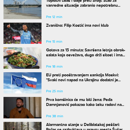
Toplotni talas i dalje preti Srbiji: Štab za
vanredne situacije zabranio nepotrebnu
potrošnju vode
Pre 12 min
Zvanično: Filip Kostić ima novi klub
Pre 15 min
Gotova za 15 minuta: Savršena letnja obrok-
salata koja osvežava, dugo drži sitost i ima
malo kalorija
Pre 18 min
EU preti pooštravanjem sankcija Moskvi:
"Svaki novi napad na Ukrajinu dodatni je
razlog za pritisak"
Pre 25 min
Prva komšinica će mu biti žena: Peđa
Damnjanović pokazao kako teku radovi na
stanu u kom će živeti sa nekadašnjom
suprugom
Pre 38 min
Alarmantno stanje u Deliblatskoj peščari:
Požar se razbuktava u pravcu mesta Šušara,