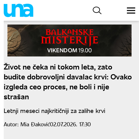
Život ne čeka ni tokom leta, zato
budite dobrovoljni davalac krvi: Ovako
izgleda ceo proces, ne boli i nije
strašan
Letnji meseci najkritičniji za zalihe krvi
Autor:
Mia Đaković
02.07.2026. 17:30