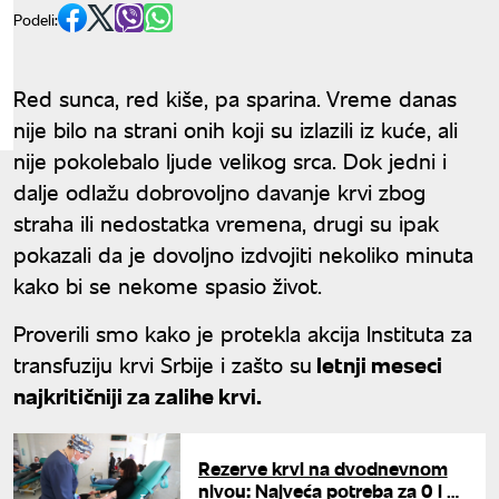
Podeli:
Red sunca, red kiše, pa sparina. Vreme danas
nije bilo na strani onih koji su izlazili iz kuće, ali
nije pokolebalo ljude velikog srca. Dok jedni i
dalje odlažu dobrovoljno davanje krvi zbog
straha ili nedostatka vremena, drugi su ipak
pokazali da je dovoljno izdvojiti nekoliko minuta
kako bi se nekome spasio život.
Proverili smo kako je protekla akcija Instituta za
transfuziju krvi Srbije i zašto su
letnji meseci
najkritičniji za zalihe krvi.
Rezerve krvi na dvodnevnom
nivou: Najveća potreba za 0 i A