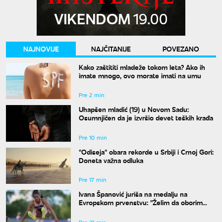
NAJNOVIJE
NAJČITANIJE
POVEZANO
Kako zaštititi mladeže tokom leta? Ako ih
imate mnogo, ovo morate imati na umu
Pre 2 min
Uhapšen mladić (19) u Novom Sadu:
Osumnjičen da je izvršio devet teških krađa
Pre 10 min
"Odiseja" obara rekorde u Srbiji i Crnoj Gori:
Doneta važna odluka
Pre 17 min
Ivana Španović juriša na medalju na
Evropskom prvenstvu: "Želim da oborim
državni rekord"