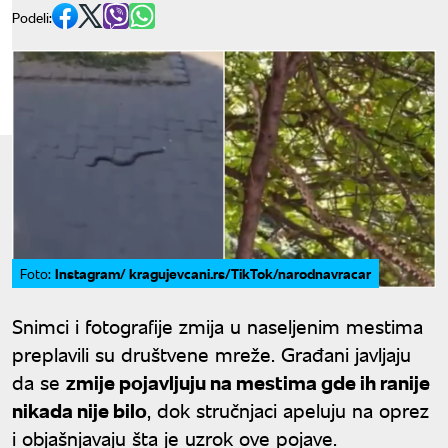
Podeli:
Instagram/ kragujevcani.rs/TikTok/narodnavracar
Foto:
Snimci i fotografije zmija u naseljenim mestima
preplavili su društvene mreže. Građani javljaju
da se
zmije pojavljuju na mestima gde ih ranije
nikada nije bilo
, dok stručnjaci apeluju na oprez
i objašnjavaju šta je uzrok ove pojave.