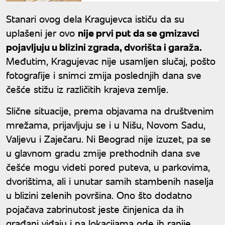
Stanari ovog dela Kragujevca ističu da su
uplašeni jer ovo
nije prvi put da se gmizavci
pojavljuju u blizini zgrada, dvorišta i garaža.
Međutim, Kragujevac nije usamljen slučaj, pošto
fotografije i snimci zmija poslednjih dana sve
češće stižu iz različitih krajeva zemlje.
Slične situacije, prema objavama na društvenim
mrežama, prijavljuju se i u Nišu, Novom Sadu,
Valjevu i Zaječaru. Ni Beograd nije izuzet, pa se
u glavnom gradu zmije prethodnih dana sve
češće mogu videti pored puteva, u parkovima,
dvorištima, ali i unutar samih stambenih naselja
u blizini zelenih površina. Ono što dodatno
pojačava zabrinutost jeste činjenica da ih
građani viđaju i na lokacijama gde ih ranije