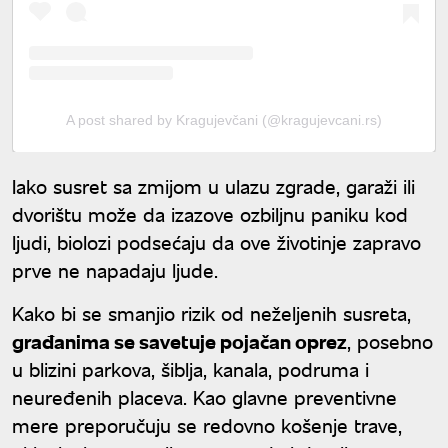
A post shared by Kragujevčani (@kragujevcani.rs)
Iako susret sa zmijom u ulazu zgrade, garaži ili
dvorištu može da izazove ozbiljnu paniku kod
ljudi, biolozi podsećaju da ove životinje zapravo
prve ne napadaju ljude.
Kako bi se smanjio rizik od neželjenih susreta,
građanima se savetuje pojačan oprez
, posebno
u blizini parkova, šiblja, kanala, podruma i
neuređenih placeva. Kao glavne preventivne
mere preporučuju se redovno košenje trave,