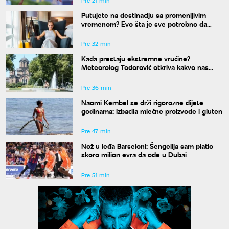
Pre 21 min
Putujete na destinaciju sa promenljivim
vremenom? Evo šta je sve potrebno da
spakujete
Pre 32 min
Kada prestaju ekstremne vrućine?
Meteorolog Todorović otkriva kakvo nas
vreme očekuje do kraja avgusta
Pre 36 min
Naomi Kembel se drži rigorozne dijete
godinama: Izbacila mlečne proizvode i gluten
Pre 47 min
Nož u leđa Barseloni: Šengelija sam platio
skoro milion evra da ode u Dubai
Pre 51 min