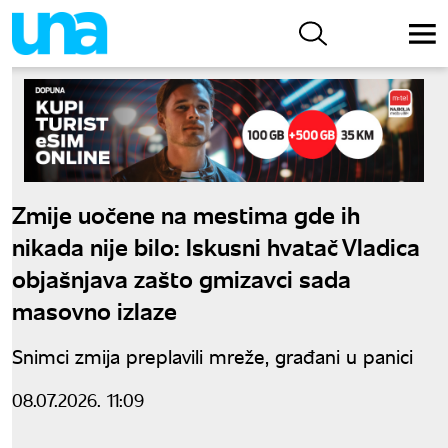
Zmije uočene na mestima gde ih
nikada nije bilo: Iskusni hvatač Vladica
objašnjava zašto gmizavci sada
masovno izlaze
Snimci zmija preplavili mreže, građani u panici
08.07.2026. 11:09