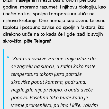
godine, moramo razumeti i njihovu biologiju, kao
i način na koji spoljna temperatura utiče na
njihovo kretanje. One nemaju sopstvenu telesnu
toplotu i potpuno zavise od spoljnih faktora, što
direktno utiče na to kada će i gde izaći iz svojih
skrovišta, piše
Telegraf
.
"Kada su ovakve vrućine zmije izlaze da
se zagreju na suncu, a zatim kako raste
temperatura tokom jutra potraže
skrovište poput kamena, podruma,
negde gde nije pretoplo, a onda uveče
ponovo. Posebno tako bude kada je
vreme promenljivo, pa ima i kiše. Takvim