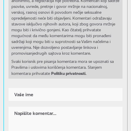
anonimno, a registracija nije potrebna. Komentari koji sadrže
psovke, uvrede, pretnje i govor mržnje na nacionalnoj,
verskoj, rasnoj osnovi ili povodom nečije seksualne
opredeljenosti neće biti objavljeni. Komentari odražavaju
stavove isključivo njihovih autora, koji zbog govora mržnje
mogu biti i krivično gonjeni. Kao čitatelj prihvatate
mogućnost da među komentarima mogu biti pronađeni
sadržaji koji mogu biti u suprotnosti sa Vašim načelima i
uverenjima. Nije dozvoljeno postavljanje linkova i
promovisanjedrugih sajtova kroz komentare.
Svaki korisnik pre pisanja komentara mora se upoznati sa
Pravilima i uslovima korišćenja komentara. Slanjem
Politiku privatnosti.
komentara prihvatate