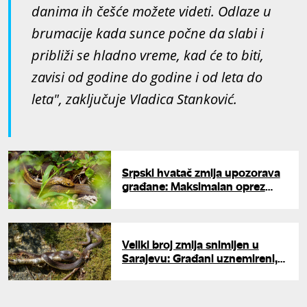
danima ih češće možete videti. Odlaze u
brumacije kada sunce počne da slabi i
približi se hladno vreme, kad će to biti,
zavisi od godine do godine i od leta do
leta", zaključuje Vladica Stanković.
Srpski hvatač zmija upozorava
građane: Maksimalan oprez
zbog promene vremena - zmije
su svuda
Veliki broj zmija snimljen u
Sarajevu: Građani uznemireni,
stručnjaci objasnili šta se
dešava