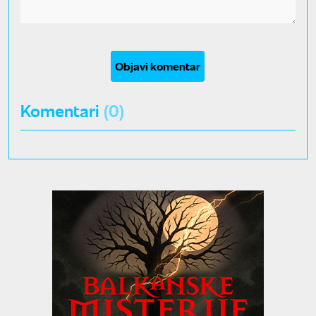
Objavi komentar
Komentari
(0)