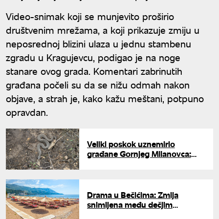
Video-snimak koji se munjevito proširio
društvenim mrežama, a koji prikazuje zmiju u
neposrednoj blizini ulaza u jednu stambenu
zgradu u Kragujevcu, podigao je na noge
stanare ovog grada. Komentari zabrinutih
građana počeli su da se nižu odmah nakon
objave, a strah je, kako kažu meštani, potpuno
opravdan.
Veliki poskok uznemirio
građane Gornjeg Milanovca:
Srpski hvatač zmija upozorava
šta nikako ne smete da uradite
Drama u Bečićima: Zmija
snimljena među dečjim
igračkama