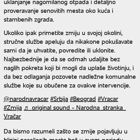
uklanjanje nagomilanog otpada i detaljno
proveravanje senovitih mesta oko kuća i
stambenih zgrada.
Ukoliko ipak primetite zmiju u svojoj okolini,
stručne službe apeluju da nikakone pokušavate
sami da je uhvatite, povredite ili uklonite.
Najbezbednije je da se odmah udaljite bez
naglih pokreta koji bi mogli da uplaše životinju, i
da bez odlaganja pozovete nadležne komunalne
službe koje su obučene za ovakve intervencije.
@narodnavracar
#Srbija
#Beograd
#Vracar
#Zmija
♬ original sound - Narodna stranka
Vračar
Da bismo razumeli zašto se zmije pojavljuju u
blizini naseljenih mesta baš u ovom periodu