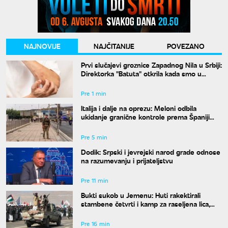
NAJNOVIJE
NAJČITANIJE
POVEZANO
Prvi slučajevi groznice Zapadnog Nila u Srbiji:
Direktorka "Batuta" otkrila kada smo u
najvećem riziku od uboda
Pre 1 min
Italija i dalje na oprezu: Meloni odbila
ukidanje granične kontrole prema Španiji
pre 15. avgusta
Pre 5 min
Dodik: Srpski i jevrejski narod grade odnose
na razumevanju i prijateljstvu
Pre 11 min
Bukti sukob u Jemenu: Huti rakektirali
stambene četvrti i kamp za raseljena lica,
ima mrtvih i ranjenih
Pre 16 min