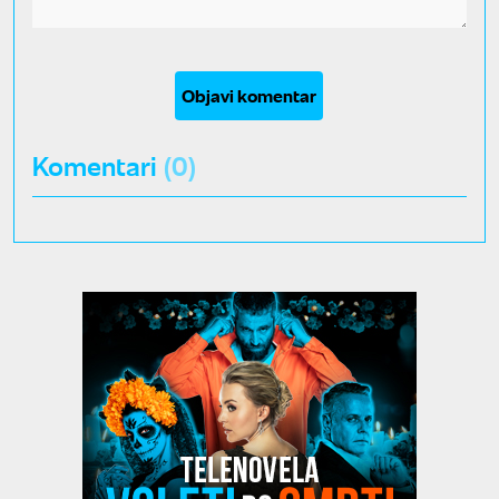
Objavi komentar
Komentari
(0)