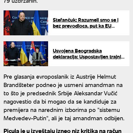
79 uzdržanih.
Stefančuk: Razumeli smo se i
bez prevodioca, put ka EU
dobra platforma za saradnju
Usvojena Beogradska
deklaracija: Uspostavljen trajni
format saradnje država
kandidata za EU
Pre glasanja evroposlanik iz Austrije Helmut
Brandšteter podneo je usmeni amandman na
to što je predsednik Srbije Aleksandar Vučić
nagovestio da bi mogao da se kandiduje za
premijera na narednim izborima po "sistemu
Medvedev-Putin", ali je taj amandman odbijen.
Picula je u izveštaju izneo niz kritika na račun