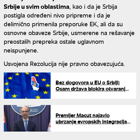
Srbije u svim oblastima
, kao i da je Srbija
postigla određeni nivo pripreme i da je
delimično primenila preporuke EK, ali da su
osnovne obaveze Srbije, usmerene na rešavanje
preostalih prepreka ostale uglavnom
neispunjene.
Usvojena Rezolucija nije pravno obavezujuća.
Bez dogovora u EU o Srbiji:
Osam država blokira otvaranje
Klastera 3
Premijer Macut najavio
ubrzanje evropskih integracija:
Srbija spremna za otvaranje
Klastera 3