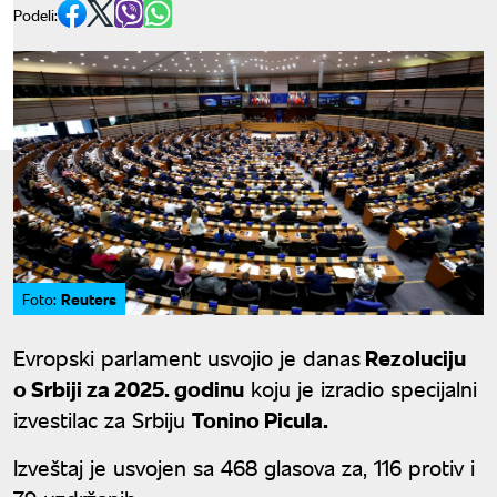
Podeli:
Reuters
Foto:
Evropski parlament usvojio je danas
Rezoluciju
o Srbiji za 2025. godinu
koju je izradio specijalni
izvestilac za Srbiju
Tonino Picula.
Izveštaj je usvojen sa 468 glasova za, 116 protiv i