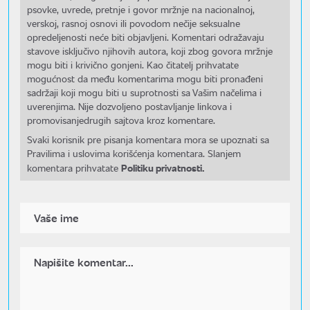
psovke, uvrede, pretnje i govor mržnje na nacionalnoj,
verskoj, rasnoj osnovi ili povodom nečije seksualne
opredeljenosti neće biti objavljeni. Komentari odražavaju
stavove isključivo njihovih autora, koji zbog govora mržnje
mogu biti i krivično gonjeni. Kao čitatelj prihvatate
mogućnost da među komentarima mogu biti pronađeni
sadržaji koji mogu biti u suprotnosti sa Vašim načelima i
uverenjima. Nije dozvoljeno postavljanje linkova i
promovisanjedrugih sajtova kroz komentare.
Svaki korisnik pre pisanja komentara mora se upoznati sa
Pravilima i uslovima korišćenja komentara. Slanjem
Politiku privatnosti.
komentara prihvatate