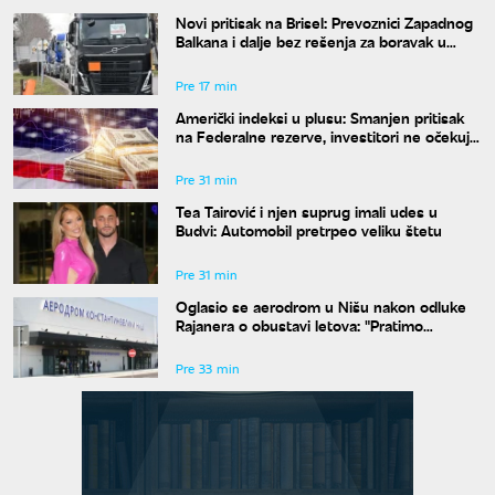
Novi pritisak na Brisel: Prevoznici Zapadnog
Balkana i dalje bez rešenja za boravak u
Šengenu
Pre 17 min
Američki indeksi u plusu: Smanjen pritisak
na Federalne rezerve, investitori ne očekuju
povećanje kamata
Pre 31 min
Tea Tairović i njen suprug imali udes u
Budvi: Automobil pretrpeo veliku štetu
Pre 31 min
Oglasio se aerodrom u Nišu nakon odluke
Rajanera o obustavi letova: "Pratimo
situaciju i čekamo odgovor"
Pre 33 min