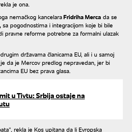
ekla je ona.
dloga nemačkog kancelara
Fridriha Merca
da se
,
sa pogodnostima i integracijom koje bi bile
di pravne reforme potrebne za formalni ulazak
 drugim državama članicama EU, ali i u samoj
je da je Mercov predlog nepravedan, jer bi
tancima EU bez prava glasa.
it u Tivtu: Srbija ostaje na
utu
ata", rekla je Kos upitana da li Evropska