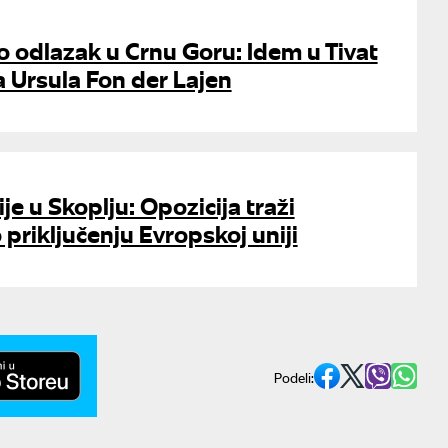
o odlazak u Crnu Goru: Idem u Tivat
la Ursula Fon der Lajen
ije u Skoplju: Opozicija traži
priključenju Evropskoj uniji
Podeli: