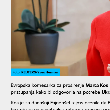
REUTERS/Yves Herman
Foto:
Evropska komesarka za proširenje
Marta Kos
pristupanja kako bi odgovorila na potrebe
Ukr
Kos je za današnji Fajnenšel tajms ocenila da B
bez obzira na eventualnu reformu procesa pro