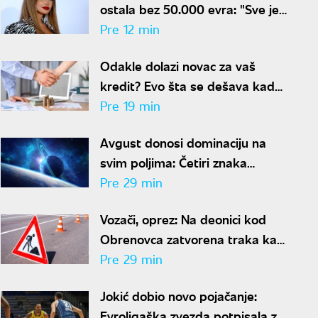
ostala bez 50.000 evra: "Sve je
trebalo da ide u humanitarne
Pre 12 min
svrhe"
Odakle dolazi novac za vaš
kredit? Evo šta se dešava kada
vam banke odobre pozajmicu
Pre 19 min
Avgust donosi dominaciju na
svim poljima: Četiri znaka
zapljusnuće talas sreće
Pre 29 min
Vozači, oprez: Na deonici kod
Obrenovca zatvorena traka ka
Beogradu
Pre 29 min
Jokić dobio novo pojačanje:
Evroligaška zvezda potpisala za