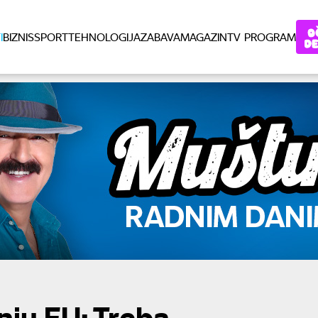
I
BIZNIS
SPORT
TEHNOLOGIJA
ZABAVA
MAGAZIN
TV PROGRAM
nju EU: Treba