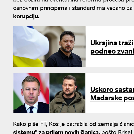
osnovnim principima i standardima vezano z
korupciju.
Ukrajina traži
podneo zvani
Uskoro sasta
Mađarske pos
Kako piše FT, Kos je zatražila od zemalja član
sistemu" za prijem novih članica,
pošto Brisel