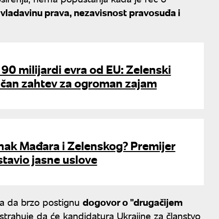
a
vladavinu prava, nezavisnost pravosuđa i
 90 milijardi evra od EU: Zelenski
čan zahtev za ogroman zajam
nak Mađara i Zelenskog? Premijer
tavio jasne uslove
ica da brzo postignu
dogovor o "drugačijem
 strahuje da će kandidatura Ukrajine za članstvo