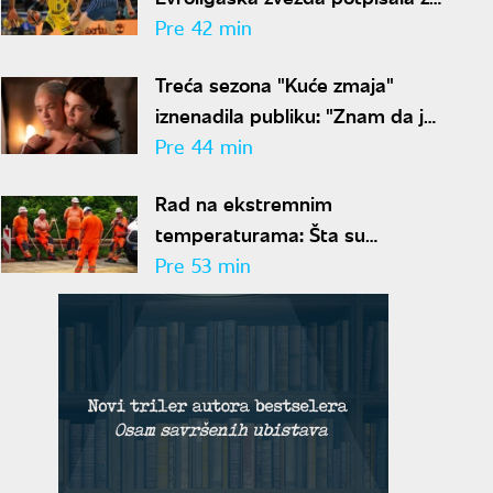
Denver
Pre 42 min
Treća sezona "Kuće zmaja"
iznenadila publiku: "Znam da je
kontroverzno, ali je i
Pre 44 min
neophodno"
Rad na ekstremnim
temperaturama: Šta su
poslodavci dužni da obezbede
Pre 53 min
radnicima i kome se obratiti
ako krše preporuke