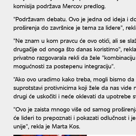
komisija podržava Mercov predlog.
"Podržavam debatu. Ovo je jedna od ideja i do
proširenja do završnice je tema za lidere", re
"Ne znam u kom pravcu će ovo otići, ali se 
drugačije od onoga što danas koristimo", rekla 
privatno razgovarala rekli da žele "kombinaciju
mogućnosti za postepenu integraciju".
"Ako ovo uradimo kako treba, mogli bismo da
suprotstavi protivnicima koji žele da nas vide
drugi će uskočiti i neće oklevati da upotrebe s
"Ovo je zaista mnogo više od samog proširenj
će lideri to prepoznati i pokazati odlučnost i 
unije", rekla je Marta Kos.