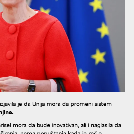
izjavila je da Unija mora da promeni sistem
ajine.
risel mora da bude inovativan, ali i naglasila da
širenja, nema popuštanja kada je reč o