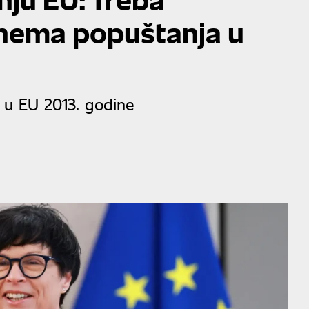
i nema popuštanja u
e u EU 2013. godine