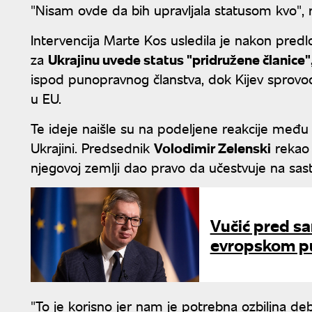
"Nisam ovde da bih upravljala statusom kvo", r
Intervencija Marte Kos usledila je nakon pre
za
Ukrajinu uvede status "pridružene članice"
ispod punopravnog članstva, dok Kijev sprovo
u EU.
Te ideje naišle su na podeljene reakcije među
Ukrajini. Predsednik
Volodimir Zelenski
rekao 
njegovoj zemlji dao pravo da učestvuje na sas
Vučić pred sam
evropskom p
"To je korisno jer nam je potrebna ozbiljna deb