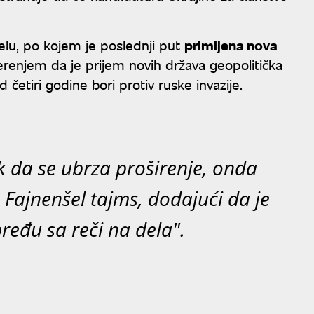
selu, po kojem je poslednji put
primljena nova
erenjem da je prijem novih država geopolitička
d četiri godine bori protiv ruske invazije.
k da se ubrza proširenje, onda
a Fajnenšel tajms, dodajući da je
ređu sa reči na dela".