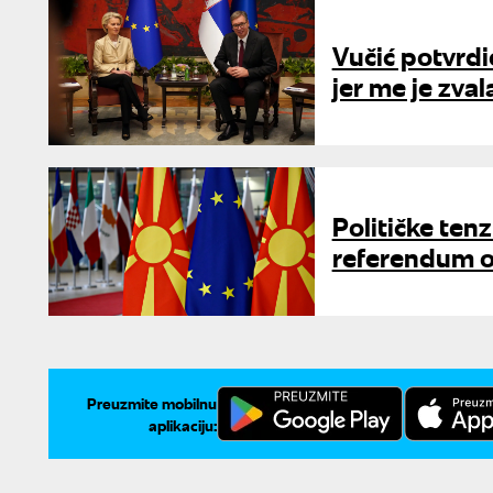
Vučić potvrdi
jer me je zva
Političke tenz
referendum o 
Preuzmite mobilnu
aplikaciju: