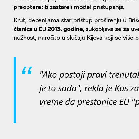
preopteretiti zastareli model pristupanja.
Krut, decenijama star pristup proširenju u Bri
članica u EU 2013. godine,
sukobljava se sa uv
nužnost, naročito u slučaju Kijeva koji se više o
"Ako postoji pravi trenuta
je to sada", rekla je Kos z
vreme da prestonice EU "p