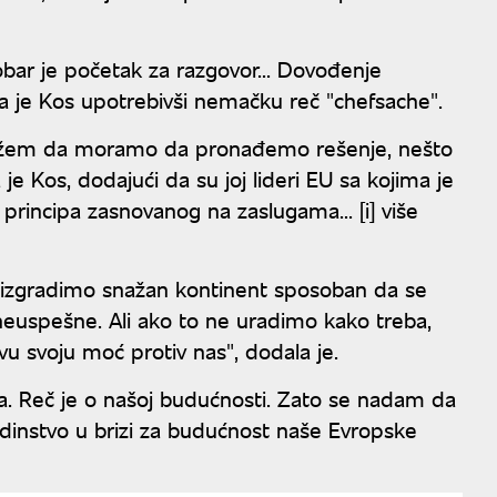
bar je početak za razgovor... Dovođenje
kla je Kos upotrebivši nemačku reč "chefsache".
slažem da moramo da pronađemo rešenje, nešto
je Kos, dodajući da su joj lideri EU sa kojima je
 principa zasnovanog na zaslugama... [i] više
 izgradimo snažan kontinent sposoban da se
 neuspešne. Ali ako to ne uradimo kako treba,
vu svoju moć protiv nas", dodala je.
a. Reč je o našoj budućnosti. Zato se nadam da
jedinstvo u brizi za budućnost naše Evropske