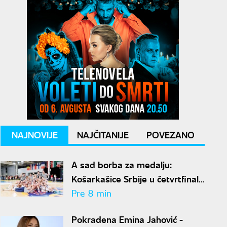
NAJNOVIJE
NAJČITANIJE
POVEZANO
A sad borba za medalju:
Košarkašice Srbije u četvrtfinalu
Evropskog prvenstva
Pre 8 min
Pokradena Emina Jahović -