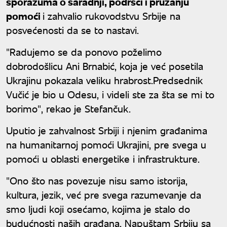
sporazuma o saradnji, podršci i pružanju
pomoći
i zahvalio rukovodstvu Srbije na
posvećenosti da se to nastavi.
"Radujemo se da ponovo poželimo
dobrodošlicu Ani Brnabić, koja je već posetila
Ukrajinu pokazala veliku hrabrost.Predsednik
Vučić je bio u Odesu, i videli ste za šta se mi to
borimo", rekao je Stefančuk.
Uputio je zahvalnost Srbiji i njenim građanima
na humanitarnoj pomoći Ukrajini, pre svega u
pomoći u oblasti energetike i infrastrukture.
"Ono što nas povezuje nisu samo istorija,
kultura, jezik, već pre svega razumevanje da
smo ljudi koji osećamo, kojima je stalo do
budućnosti naših građana. Napuštam Srbiju sa