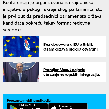
Konferencija je organizovana na zajedničku
inicijativu srpskog i ukrajinskog parlamenta, što
je prvi put da predsednici parlamenata država
kandidata pokreću takav format redovne
saradnje.
Bez dogovora u EU o Srbiji:
Osam država blokira otvaranje
Klastera 3
Premijer Macut najavio
ubrzanje evropskih integracija:
Srbija spremna za otvaranje
Klastera 3
Preuzmite mobilnu aplikaciju: