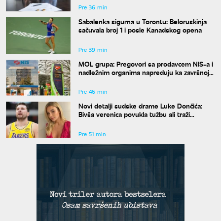
Pre 36 min
Sabalenka sigurna u Torontu: Beloruskinja
sačuvala broj 1 i posle Kanadskog opena
Pre 39 min
MOL grupa: Pregovori sa prodavcem NIS-a i
nadležnim organima napreduju ka završnoj
fazi
Pre 46 min
Novi detalji sudske drame Luke Dončića:
Bivša verenica povukla tužbu ali traži
bogatstvo na sudu u Sloveniji
Pre 51 min