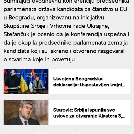
Sumirajući dvodnevnu konferenciju predsednika
parlamenata država kandidata za članstvo u EU
u Beogradu, organizovanu na inicijativu
Skupštine Srbije i Vrhovne rade Ukrajine,
Stefančuk je ocenio da je konferencija uspešna i
da je okupila predsednike parlamenata zemalja
kandidata koji su iskreno i otvoreno razgovarali
o stvarima koje ih povezuju.
Usvojena Beogradska
deklaracija: Uspostavljen trajni
format saradnje država
kandidata za EU
Starović: Srbija ispunila sve
uslove za otvaranje Klastera 3,
sada je odluka na EU