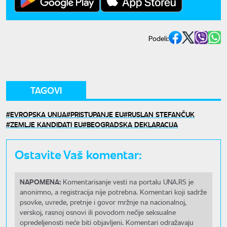
Podeli:
TAGOVI
EVROPSKA UNIJA
PRISTUPANJE EU
RUSLAN STEFANČUK
ZEMLJE KANDIDATI EU
BEOGRADSKA DEKLARACIJA
Ostavite Vaš komentar:
NAPOMENA:
Komentarisanje vesti na portalu UNA.RS je
anonimno, a registracija nije potrebna. Komentari koji sadrže
psovke, uvrede, pretnje i govor mržnje na nacionalnoj,
verskoj, rasnoj osnovi ili povodom nečije seksualne
opredeljenosti neće biti objavljeni. Komentari odražavaju