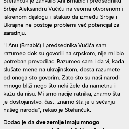
Stefančuk je zahvalio Ani Brnabić i predsedniku
Srbije Aleksandru Vučiću na veoma otvorenom i
iskrenom dijalogu i istakao da između Srbije i
Ukrajine ne postoje problemi već potencijal za
saradnju.
"I Anu (Brnabić) i predsednika Vučića sam
razumeo dok su govorili na srpskom, nije mi bio
potreban prevodilac. Razumeo sam i da vi, kada
slušate mene na ukrajinskom, dosta razumete
od onoga što govorim. Zato što su naši narodi
mnogo bliži nego što neki žele da nametnu i
kažu da nisu. Mi smo nacije ratnika, znamo šta
je dostojanstvo, čast, znamo šta je u sećanju
našeg naroda'', rekao je Stefančuk.
Dodao je da
dve zemlje imaju mnogo