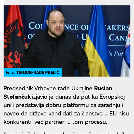
TANJUG/RADE PRELIĆ
Foto:
Predsednik Vrhovne rade Ukrajine
Ruslan
Stefančuk
izjavio je danas da put ka Evropskoj
uniji predstavlja dobru platformu za saradnju i
naveo da države kandidati za članstvo u EU nisu
konkurenti, već partneri u tom procesu.