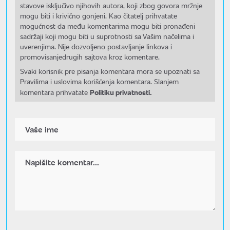
stavove isključivo njihovih autora, koji zbog govora mržnje
mogu biti i krivično gonjeni. Kao čitatelj prihvatate
mogućnost da među komentarima mogu biti pronađeni
sadržaji koji mogu biti u suprotnosti sa Vašim načelima i
uverenjima. Nije dozvoljeno postavljanje linkova i
promovisanjedrugih sajtova kroz komentare.
Svaki korisnik pre pisanja komentara mora se upoznati sa
Pravilima i uslovima korišćenja komentara. Slanjem
Politiku privatnosti.
komentara prihvatate