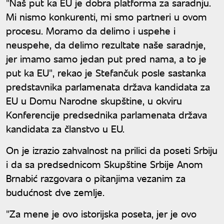
"Naš put ka EU je dobra platforma za saradnju.
Mi nismo konkurenti, mi smo partneri u ovom
procesu. Moramo da delimo i uspehe i
neuspehe, da delimo rezultate naše saradnje,
jer imamo samo jedan put pred nama, a to je
put ka EU", rekao je Stefančuk posle sastanka
predstavnika parlamenata država kandidata za
EU u Domu Narodne skupštine, u okviru
Konferencije predsednika parlamenata država
kandidata za članstvo u EU.
On je izrazio zahvalnost na prilici da poseti Srbiju
i da sa predsednicom Skupštine Srbije Anom
Brnabić razgovara o pitanjima vezanim za
budućnost dve zemlje.
"Za mene je ovo istorijska poseta, jer je ovo