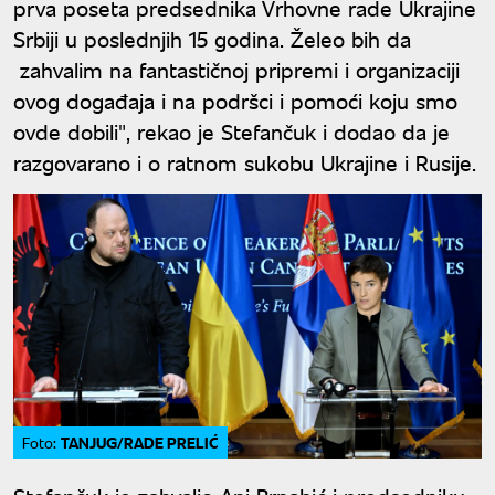
prva poseta predsednika Vrhovne rade Ukrajine
Srbiji u poslednjih 15 godina. Želeo bih da
zahvalim na fantastičnoj pripremi i organizaciji
ovog događaja i na podršci i pomoći koju smo
ovde dobili", rekao je Stefančuk i dodao da je
razgovarano i o ratnom sukobu Ukrajine i Rusije.
TANJUG/RADE PRELIĆ
Foto: