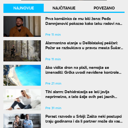
NAJNOVIJE
NAJČITANIJE
POVEZANO
Prva komšinica će mu biti žena: Peđa
Damnjanović pokazao kako teku radovi na
stanu u kom će živeti sa nekadašnjom
suprugom
Pre 11 min
Alarmantno stanje u Deliblatskoj peščari:
Požar se razbuktava u pravcu mesta Šušara,
izgoreo deo objekta
Pre 11 min
Ako vidite dron na plaži, nemojte se
iznenaditi: Grčka uvodi neviđene kontrole
širom zemlje, a kazne su paprene
Pre 21 min
Tihi alarm: Dehidratacija se leti javlja
neprimetno, a telo šalje ovih pet jasnih
znakova pre nego što osetite žeđ
Pre 31 min
Porast razvoda u Srbiji: Zašto neki postupci
traju godinama i da li partner može da vas
"zadrži" u braku?