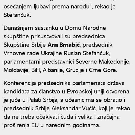
osećanjem ljubavi prema narodu", rekao je
Stefančuk.
Današnjem sastanku u Domu Narodne
skupštine prisustvovali su predsednica
Skupštine Srbije
Ana Brnabić
, predsednik
Vrhovne rade Ukrajine Ruslan Stefančuk,
parlamentarni predstavnici Severne Makedonije,
Moldavije, BiH, Albanije, Gruzije i Crne Gore.
Konferencija predsednika parlamenata država
kandidata za članstvo u Evropskoj uniji otvorena
je juče u Palati Srbija, a učesnicima se obratio i
predsednik Srbije Aleksandar Vučić, koji je rekao
da ne treba očekivati čuda i velika i značajna
proširenja EU u narednim godinama.