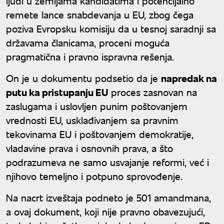
ljudi u zemljama kandidatima i potencijalno
remete lance snabdevanja u EU, zbog čega
poziva Evropsku komisiju da u tesnoj saradnji sa
državama članicama, proceni moguća
pragmatična i pravno ispravna rešenja.
On je u dokumentu podsetio da je
napredak na
putu ka pristupanju EU
proces zasnovan na
zaslugama i uslovljen punim poštovanjem
vrednosti EU, usklađivanjem sa pravnim
tekovinama EU i poštovanjem demokratije,
vladavine prava i osnovnih prava, a što
podrazumeva ne samo usvajanje reformi, već i
njihovo temeljno i potpuno sprovođenje.
Na nacrt izveštaja podneto je 501 amandmana,
a ovaj dokument, koji nije pravno obavezujući,