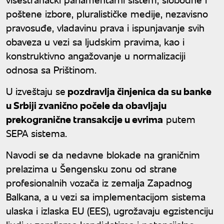
poštene izbore, pluralističke medije, nezavisno
pravosuđe, vladavinu prava i ispunjavanje svih
obaveza u vezi sa ljudskim pravima, kao i
konstruktivno angažovanje u normalizaciji
odnosa sa Prištinom.
U izveštaju se
pozdravlja činjenica da su banke
u Srbiji zvanično počele da obavljaju
prekogranične transakcije u evrima
putem
SEPA sistema.
Navodi se da nedavne blokade na graničnim
prelazima u Šengensku zonu od strane
profesionalnih vozača iz zemalja Zapadnog
Balkana, a u vezi sa implementacijom sistema
ulaska i izlaska EU (EES), ugrožavaju egzistenciju