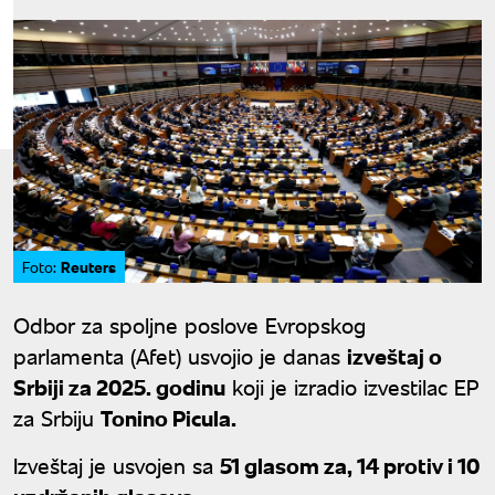
Reuters
Foto:
Odbor za spoljne poslove Evropskog
parlamenta (Afet) usvojio je danas
izveštaj o
Srbiji za 2025. godinu
koji je izradio izvestilac EP
za Srbiju
Tonino Picula.
Izveštaj je usvojen sa
51 glasom za, 14 protiv i 10