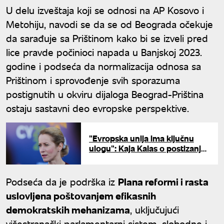
U delu izveštaja koji se odnosi na AP Kosovo i
Metohiju, navodi se da se od Beograda očekuje
da sarađuje sa Prištinom kako bi se izveli pred
lice pravde počinioci napada u Banjskoj 2023.
godine i podseća da normalizacija odnosa sa
Prištinom i sprovođenje svih sporazuma
postignutih u okviru dijaloga Beograd-Priština
ostaju sastavni deo evropske perspektive.
"Evropska unija ima ključnu
ulogu": Kaja Kalas o postizanju
primirja Irana i SAD
Podseća da je podrška iz
Plana reformi i rasta
uslovljena poštovanjem efikasnih
demokratskih mehanizama
, uključujući
višestranački parlamentarni sistem, slobodne i