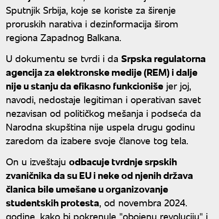
Sputnjik Srbija, koje se koriste za širenje
proruskih narativa i dezinformacija širom
regiona Zapadnog Balkana.
U dokumentu se tvrdi i da
Srpska regulatorna
agencija za elektronske medije (REM) i dalje
nije u stanju da efikasno funkcioniše
jer joj,
navodi, nedostaje legitiman i operativan savet
nezavisan od političkog mešanja i podseća da
Narodna skupština nije uspela drugu godinu
zaredom da izabere svoje članove tog tela.
On u izveštaju
odbacuje tvrdnje srpskih
zvaničnika da su EU i neke od njenih država
članica bile umešane u organizovanje
studentskih protesta
, od novembra 2024.
godine, kako bi pokrenule "obojenu revoluciju" i