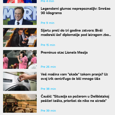
Pre 4 min
Legendarni glumac neprepoznatljiv: Smršao
90 kilograma
Pre 9 min
Sijartu preti do tri godine zatvora: Bivši
mađarski šef diplomatije pod istragom zbog
sumnje na primanje mita
Pre 15 min
Preminuo otac Lionela Mesija
Pre 26 min
Veš mašina vam "skače" tokom pranja? Uz
ovaj trik centrifuga će biti mnogo tiša
Pre 38 min
Čaušić: "Situacija sa požarom u Deliblatskoj
peščari teška, prioritet da niko ne strada"
Pre 39 min