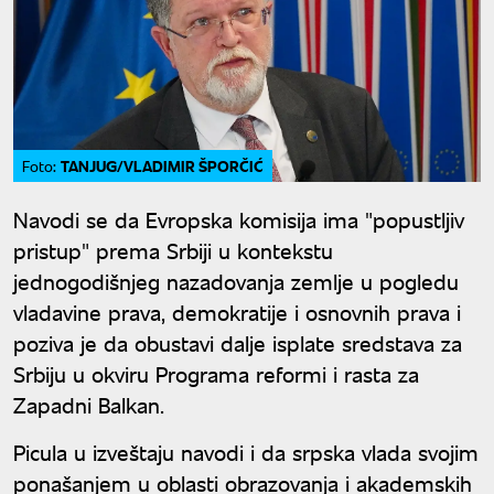
TANJUG/VLADIMIR ŠPORČIĆ
Foto:
Navodi se da Evropska komisija ima "popustljiv
pristup" prema Srbiji u kontekstu
jednogodišnjeg nazadovanja zemlje u pogledu
vladavine prava, demokratije i osnovnih prava i
poziva je da obustavi dalje isplate sredstava za
Srbiju u okviru Programa reformi i rasta za
Zapadni Balkan.
Picula u izveštaju navodi i da srpska vlada svojim
ponašanjem u oblasti obrazovanja i akademskih