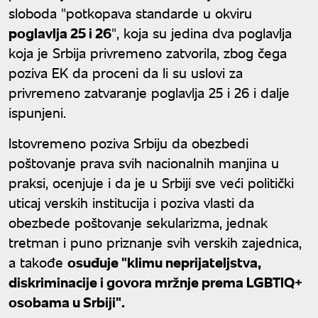
sloboda "potkopava standarde u okviru
poglavlja 25 i 26
", koja su jedina dva poglavlja
koja je Srbija privremeno zatvorila, zbog čega
poziva EK da proceni da li su uslovi za
privremeno zatvaranje poglavlja 25 i 26 i dalje
ispunjeni.
Istovremeno poziva Srbiju da obezbedi
poštovanje prava svih nacionalnih manjina u
praksi, ocenjuje i da je u Srbiji sve veći politički
uticaj verskih institucija i poziva vlasti da
obezbede poštovanje sekularizma, jednak
tretman i puno priznanje svih verskih zajednica,
a takođe
osuđuje "klimu neprijateljstva,
diskriminacije i govora mržnje prema LGBTIQ+
osobama u Srbiji".