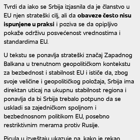
Tvrdi da iako se Srbija izjasnila da je članstvo u
EU njen strateški cilj, ali da
obaveze često nisu
ispunjene u praksi
i poziva se da opipljivo
pokaže održivu posvećenost vrednostima i
standardima EU.
U tekstu se ponavlja strateški značaj Zapadnog
Balkana u trenutnom geopolitičkom kontekstu
za bezbednost i stabilnost EU i ističe da, zbog
svoje veličine i geopolitičkog položaja, Srbija ima
direktan uticaj na ukupnu stabilnost regiona i
ponavlja da bi Srbija trebalo potpuno da se
uskladi sa zajedničkom spoljnom i
bezbednosnom politikom EU, posebno
restriktivnim merama protiv Rusije.
Picula u izveštaju ukazuje na, kako je rekao,