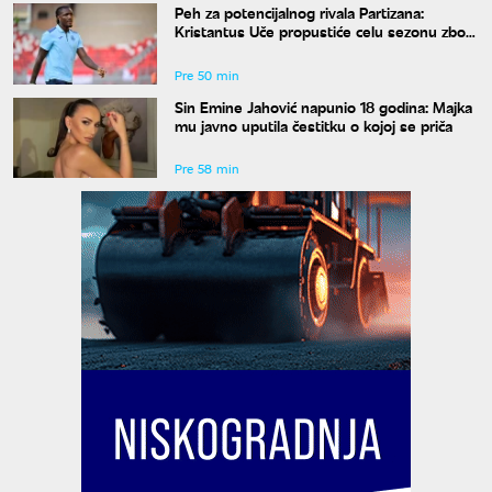
Peh za potencijalnog rivala Partizana:
Kristantus Uče propustiće celu sezonu zbog
teške povede kolena
Pre 50 min
Sin Emine Jahović napunio 18 godina: Majka
mu javno uputila čestitku o kojoj se priča
Pre 58 min