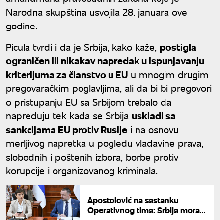
Narodna skupština usvojila 28. januara ove
godine.
Picula tvrdi i da je Srbija, kako kaže,
postigla
ograničen ili nikakav napredak u ispunjavanju
kriterijuma za članstvo u EU
u mnogim drugim
pregovaračkim poglavljima, ali da bi bi pregovori
o pristupanju EU sa Srbijom trebalo da
napreduju tek kada se Srbija
uskladi sa
sankcijama EU protiv Rusije
i na osnovu
merljivog napretka u pogledu vladavine prava,
slobodnih i poštenih izbora, borbe protiv
korupcije i organizovanog kriminala.
Apostolović na sastanku
Operativnog tima: Srbija mora
brže da ispunjava preporuke EU