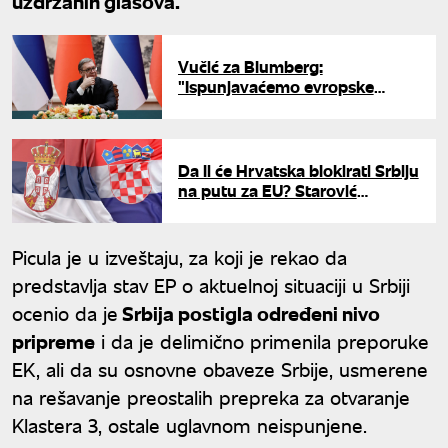
uzdržanih glasova.
Vučić za Blumberg:
"Ispunjavaćemo evropske
kriterijume, ali ne možemo da
čekamo zauvek"
Da li će Hrvatska blokirati Srbiju
na putu za EU? Starović
upozorava na sporno pitanje
granica
Picula je u izveštaju, za koji je rekao da
predstavlja stav EP o aktuelnoj situaciji u Srbiji
ocenio da je
Srbija postigla određeni nivo
pripreme
i da je delimično primenila preporuke
EK, ali da su osnovne obaveze Srbije, usmerene
na rešavanje preostalih prepreka za otvaranje
Klastera 3, ostale uglavnom neispunjene.