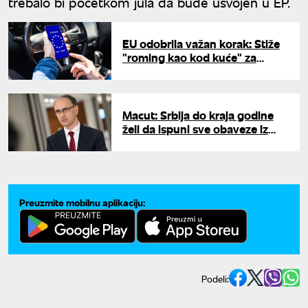
trebalo bi početkom jula da bude usvojen u EP.
EU odobrila važan korak: Stiže
"roming kao kod kuće" za
Zapadni Balkan
Macut: Srbija do kraja godine
želi da ispuni sve obaveze iz
reformske agende za EU
Preuzmite mobilnu aplikaciju:
Podeli: