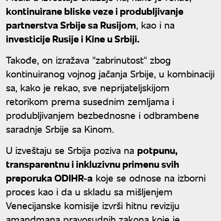
kontinuirane bliske veze i produbljivanje
partnerstva Srbije sa Rusijom
, kao i na
investicije Rusije i Kine u Srbiji.
Takođe, on izražava "zabrinutost" zbog
kontinuiranog vojnog jačanja Srbije, u kombinaciji
sa, kako je rekao, sve neprijateljskijom
retorikom prema susednim zemljama i
produbljivanjem bezbednosne i odbrambene
saradnje Srbije sa Kinom.
U izveštaju se Srbija poziva na
potpunu,
transparentnu i inkluzivnu primenu svih
preporuka ODIHR-a
koje se odnose na izborni
proces kao i da u skladu sa mišljenjem
Venecijanske komisije izvrši hitnu reviziju
amandmana pravosudnih zakona koje je