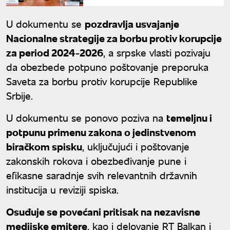
U dokumentu se
pozdravlja usvajanje
Nacionalne strategije za borbu protiv korupcije
za period 2024-2026
, a srpske vlasti pozivaju
da obezbede potpuno poštovanje preporuka
Saveta za borbu protiv korupcije Republike
Srbije.
U dokumentu se ponovo poziva na
temeljnu i
potpunu primenu zakona o jedinstvenom
biračkom spisku
, uključujući i poštovanje
zakonskih rokova i obezbeđivanje pune i
efikasne saradnje svih relevantnih državnih
institucija u reviziji spiska.
Osuđuje se povećani pritisak na nezavisne
medijske emitere
, kao i delovanje RT Balkan i