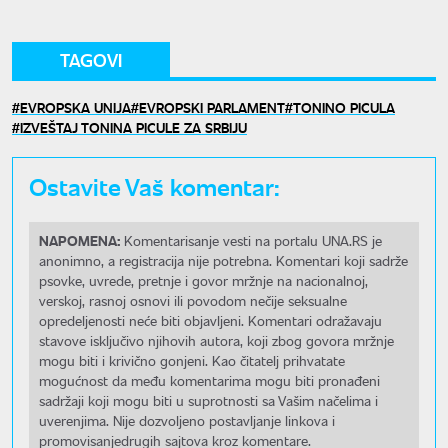
TAGOVI
EVROPSKA UNIJA
EVROPSKI PARLAMENT
TONINO PICULA
IZVEŠTAJ TONINA PICULE ZA SRBIJU
Ostavite Vaš komentar:
NAPOMENA:
Komentarisanje vesti na portalu UNA.RS je
anonimno, a registracija nije potrebna. Komentari koji sadrže
psovke, uvrede, pretnje i govor mržnje na nacionalnoj,
verskoj, rasnoj osnovi ili povodom nečije seksualne
opredeljenosti neće biti objavljeni. Komentari odražavaju
stavove isključivo njihovih autora, koji zbog govora mržnje
mogu biti i krivično gonjeni. Kao čitatelj prihvatate
mogućnost da među komentarima mogu biti pronađeni
sadržaji koji mogu biti u suprotnosti sa Vašim načelima i
uverenjima. Nije dozvoljeno postavljanje linkova i
promovisanjedrugih sajtova kroz komentare.