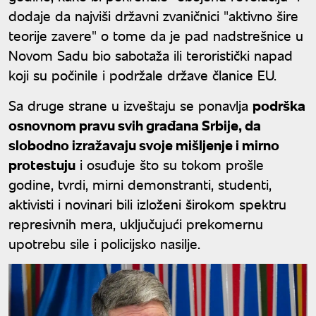
dodaje da najviši državni zvaničnici "aktivno šire
teorije zavere" o tome da je pad nadstrešnice u
Novom Sadu bio sabotaža ili teroristički napad
koji su počinile i podržale države članice EU.
Sa druge strane u izveštaju se ponavlja
podrška
osnovnom pravu svih građana Srbije, da
slobodno izražavaju svoje mišljenje i mirno
protestuju
i osuđuje što su tokom prošle
godine, tvrdi, mirni demonstranti, studenti,
aktivisti i novinari bili izloženi širokom spektru
represivnih mera, uključujući prekomernu
upotrebu sile i policijsko nasilje.