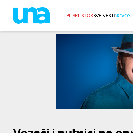
BLISKI ISTOK
SVE VESTI
NOVOST
Vozači i putnici na op