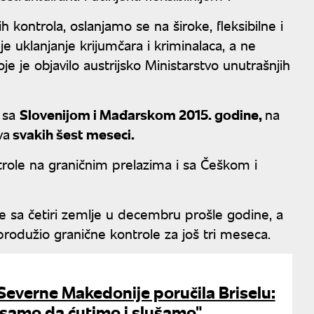
h kontrola, oslanjamo se na široke, fleksibilne i
 je uklanjanje krijumčara i kriminalaca, a ne
je je objavilo austrijsko Ministarstvo unutrašnjih
e sa
Slovenijom i Mađarskom 2015. godine,
na
va
svakih šest meseci.
role na graničnim prelazima i sa Češkom i
e sa četiri zemlje u decembru prošle godine, a
produžio granične kontrole za još tri meseca.
everne Makedonije poručila Briselu:
amo da ćutimo i slušamo"