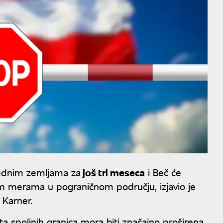
sednim zemljama za
još tri meseca
i Beč će
m merama u pograničnom području, izjavio je
 Karner.
ta spoljnih granica mora biti značajno proširena