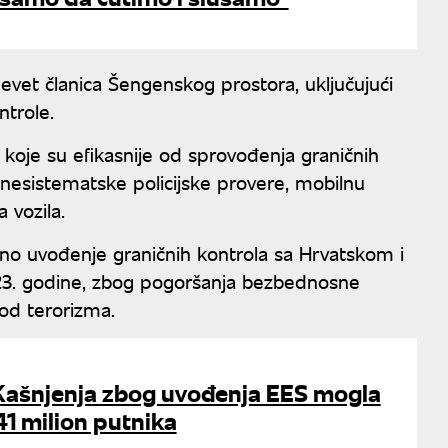
vet članica Šengenskog prostora, uključujući
ntrole.
e koje su efikasnije od sprovođenja graničnih
 nesistematske policijske provere, mobilnu
a vozila.
no uvođenje graničnih kontrola sa Hrvatskom i
23. godine, zbog pogoršanja bezbednosne
 od terorizma.
 Kašnjenja zbog uvođenja EES mogla
41 milion putnika