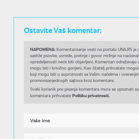
Ostavite Vaš komentar:
NAPOMENA:
Komentarisanje vesti na portalu UNA.RS je a
sadrže psovke, uvrede, pretnje i govor mržnje na nacional
opredeljenosti neće biti objavljeni. Komentari odražavaju 
mogu biti i krivično gonjeni. Kao čitatelj prihvatate mo
koji mogu biti u suprotnosti sa Vašim načelima i uverenjim
promovisanjedrugih sajtova kroz komentare.
Svaki korisnik pre pisanja komentara mora se upoznati sa
Politiku privatnosti.
komentara prihvatate