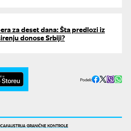
ra za deset dana: Šta predlozi iz
širenju donose Srbiji?
Podeli:
ICA
AUSTRIJA GRANIČNE KONTROLE