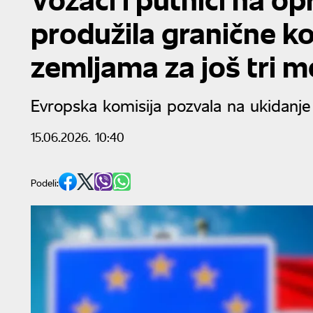
produžila granične k
zemljama za još tri 
Evropska komisija pozvala na ukidanje
15.06.2026. 10:40
Podeli: