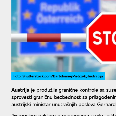
Shutterstock.com/Bartolomiej Pietrzyk, ilustracija
Foto:
Austrija
je produžila granične kontrole sa su
sprovesti graničnu bezbednost sa prilagođeni
austrijski ministar unutrašnjih poslova Gerhard
"Evropskim paktom o migracijama i azilu, zašti