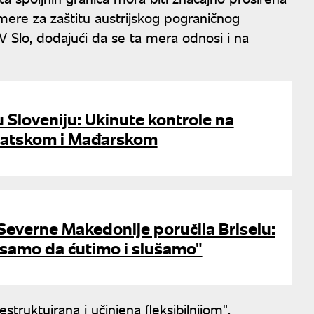
mere za zaštitu austrijskog pograničnog
V Slo, dodajući da se ta mera odnosi i na
u Sloveniju: Ukinute kontrole na
rvatskom i Mađarskom
everne Makedonije poručila Briselu:
amo da ćutimo i slušamo"
struktuirana i učinjena fleksibilnijom".