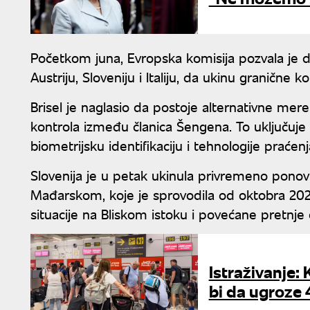
Početkom juna, Evropska komisija pozvala je de
Austriju, Sloveniju i Italiju, da ukinu granične ko
Brisel je naglasio da postoje alternativne mer
kontrola između članica Šengena. To uključuje
biometrijsku identifikaciju i tehnologije praćenj
Slovenija je u petak ukinula privremeno ponov
Mađarskom, koje je sprovodila od oktobra 20
situacije na Bliskom istoku i povećane pretnje
Istraživanje:
bi da ugroze 