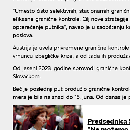
"Umesto čisto selektivnih, stacionarnih granični
efikasne granične kontrole. Cilj nove strategije
opterećenje putnika", naveo je u saopštenju ko
poslova.
Austrija je uvela privremene granične kontrol
vrhuncu izbegličke krize, a od tada ih produža
Od jeseni 2023. godine sprovodi granične kont
Slovačkom.
Beč je poslednji put produžio granične kontrol
mera je bila na snazi do 15. juna. Od danas je 
Predsednica S
"Ne možemo s