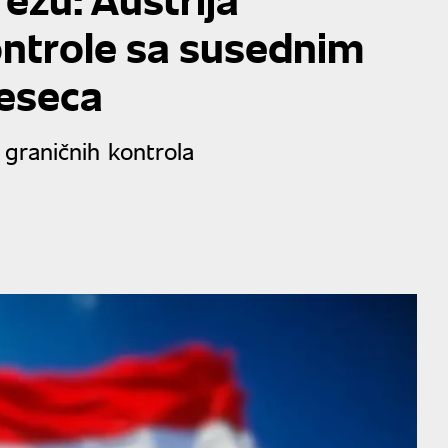
ontrole sa susednim
meseca
 graničnih kontrola