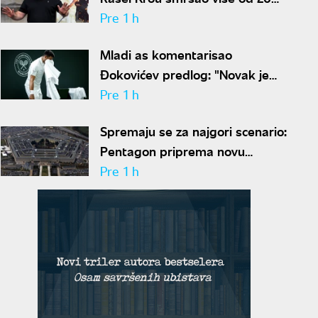
kilograma pa zapalio društvene
Pre 1 h
mreže novim izgledom
Mladi as komentarisao
Đokovićev predlog: "Novak je
sve stariji, zato nam predlaže
Pre 1 h
kraće mečeve"
Spremaju se za najgori scenario:
Pentagon priprema novu
nuklearnu strategiju za
Pre 1 h
eventualni sukob sa Rusijom i
Kinom