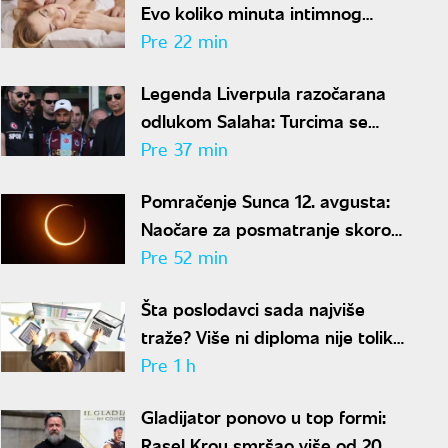
Evo koliko minuta intimnog
odnosa je ženi potrebno da bi
Pre 22 min
bila potpuno zadovoljna
Legenda Liverpula razočarana
odlukom Salaha: Turcima se
neće dopasti ove reči
Pre 37 min
Pomračenje Sunca 12. avgusta:
Naočare za posmatranje skoro
rasprodate
Pre 52 min
Šta poslodavci sada najviše
traže? Više ni diploma nije toliko
važna
Pre 1 h
Gladijator ponovo u top formi:
Rasel Krou smršao više od 20