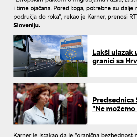
i time ojačana. Pored toga, potrebne su dalje 
područja do roka", rekao je Karner, prenosi RT
Sloveniju.
Lakši ulazak 
granici sa H
Predsednica S
"Ne možemo s
Karner je istakao da je "granična bezbednost re