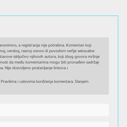
nonimno, a registracija nije potrebna. Komentari koji
noj, verskoj, rasnoj osnovi ili povodom nečije seksualne
stavove isključivo njihovih autora, koji zbog govora mržnje
gućnost da među komentarima mogu biti pronađeni sadržaji
a. Nije dozvoljeno postavljanje linkova i
 Pravilima i uslovima korišćenja komentara. Slanjem