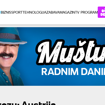
I
BIZNIS
SPORT
TEHNOLOGIJA
ZABAVA
MAGAZIN
TV PROGRAM
rezu: Austrija