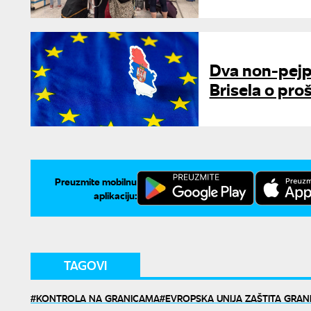
Dva non-pejpe
Brisela o pro
Preuzmite mobilnu
aplikaciju:
TAGOVI
KONTROLA NA GRANICAMA
EVROPSKA UNIJA ZAŠTITA GRAN