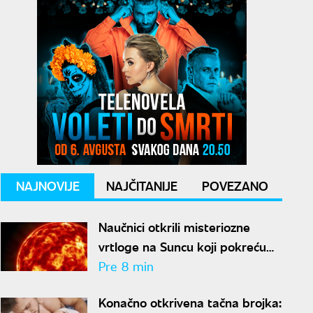
NAJNOVIJE
NAJČITANIJE
POVEZANO
Naučnici otkrili misteriozne
vrtloge na Suncu koji pokreću
solarne baklje
Pre 8 min
Konačno otkrivena tačna brojka: