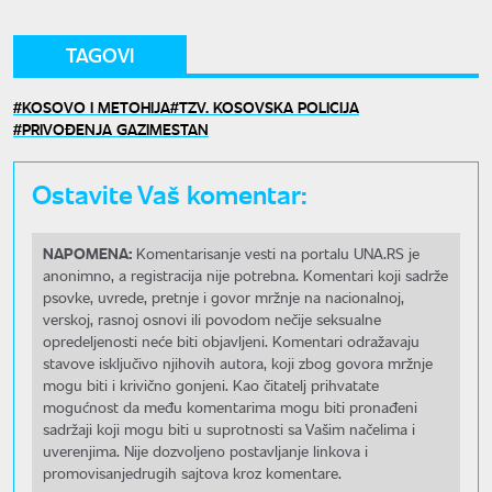
TAGOVI
KOSOVO I METOHIJA
TZV. KOSOVSKA POLICIJA
PRIVOĐENJA GAZIMESTAN
Ostavite Vaš komentar:
NAPOMENA:
Komentarisanje vesti na portalu UNA.RS je
anonimno, a registracija nije potrebna. Komentari koji sadrže
psovke, uvrede, pretnje i govor mržnje na nacionalnoj,
verskoj, rasnoj osnovi ili povodom nečije seksualne
opredeljenosti neće biti objavljeni. Komentari odražavaju
stavove isključivo njihovih autora, koji zbog govora mržnje
mogu biti i krivično gonjeni. Kao čitatelj prihvatate
mogućnost da među komentarima mogu biti pronađeni
sadržaji koji mogu biti u suprotnosti sa Vašim načelima i
uverenjima. Nije dozvoljeno postavljanje linkova i
promovisanjedrugih sajtova kroz komentare.