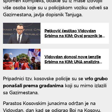
spomen kompleks, odakle su iz mase izdvojili
više osoba koje su u policijskom voziku odveli sa
Gazimestana, javlja dopisnik Tanjuga.
Petković čestitao Vidovdan
Srbima na KiM: Ovaj praznik je
simbol naše duhovne snage
Vidovdan donosi nove tenzije
Srbima na KiM: UNA analizira
poruke koje šalju poslednji
incidenti
Pripadnici tzv. kosovske policije su se
vrlo grubo
ponašali prema građanima
koji su mirno izlazili
sa Gazimestana.
Parastos Kosovskim junacima održan je na
Vidovdan, dan kad se odigrao Boj na Kosovu.