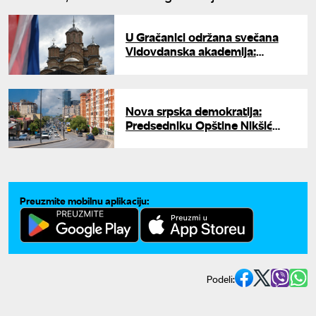
U Gračanici održana svečana
Vidovdanska akademija:
Poslate poruke jedinstva i sloge
Nova srpska demokratija:
Predsedniku Opštine Nikšić
zabranjen ulazak na KiM
Preuzmite mobilnu aplikaciju:
Podeli: