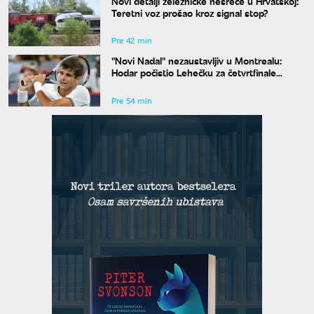
Novi detalji železničke nesreće u Hrvatskoj:
Teretni voz prošao kroz signal stop?
Pre 42 min
"Novi Nadal" nezaustavljiv u Montrealu:
Hodar počistio Lehečku za četvrtfinale
mastersa
Pre 54 min