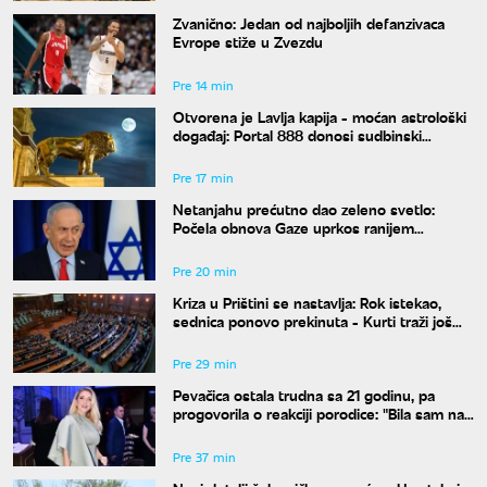
Zvanično: Jedan od najboljih defanzivaca
Evrope stiže u Zvezdu
Pre 14 min
Otvorena je Lavlja kapija - moćan astrološki
događaj: Portal 888 donosi sudbinski
preokret
Pre 17 min
Netanjahu prećutno dao zeleno svetlo:
Počela obnova Gaze uprkos ranijem
obećanju
Pre 20 min
Kriza u Prištini se nastavlja: Rok istekao,
sednica ponovo prekinuta - Kurti traži još
vremena
Pre 29 min
Pevačica ostala trudna sa 21 godinu, pa
progovorila o reakciji porodice: "Bila sam na
studijama"
Pre 37 min