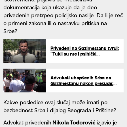
dokumentacija koja ukazuje da je deo
privedenih pretrpeo policijsko nasilje. Da li je reč
o primeni zakona ili o nastavku pritiska na
Srbe?
Privedeni na Gazimestanu tvrdi:
"Tukli su me i psihički
maltretirali"
Advokati uhapšenih Srba na
Gazimestanu nakon presude:
"Uskraćeno im je pravo na
žalbu"
Kakve posledice ovaj slučaj može imati po
bezbednost Srba i dijalog Beograda i Prištine?
Advokat privedenih
Nikola Todorović
izjavio je