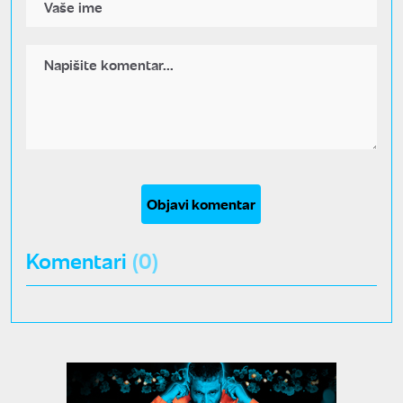
Objavi komentar
Komentari
(0)