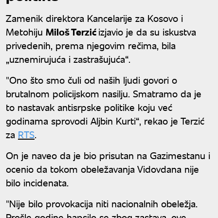
Zamenik direktora Kancelarije za Kosovo i
Metohiju
Miloš Terzić
izjavio je da su iskustva
privedenih, prema njegovim rečima, bila
„uznemirujuća i zastrašujuća“.
"Ono što smo čuli od naših ljudi govori o
brutalnom policijskom nasilju. Smatramo da je
to nastavak antisrpske politike koju već
godinama sprovodi Aljbin Kurti“, rekao je Terzić
za
RTS
.
On je naveo da je bio prisutan na Gazimestanu i
ocenio da tokom obeležavanja Vidovdana nije
bilo incidenata.
"Nije bilo provokacija niti nacionalnih obeležja.
Prošle godine hapsilo se zbog zastava, ove