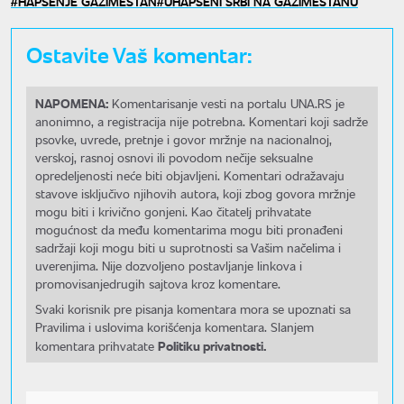
HAPŠENJE GAZIMESTAN
UHAPŠENI SRBI NA GAZIMESTANU
Ostavite Vaš komentar:
NAPOMENA:
Komentarisanje vesti na portalu UNA.RS je
anonimno, a registracija nije potrebna. Komentari koji sadrže
psovke, uvrede, pretnje i govor mržnje na nacionalnoj,
verskoj, rasnoj osnovi ili povodom nečije seksualne
opredeljenosti neće biti objavljeni. Komentari odražavaju
stavove isključivo njihovih autora, koji zbog govora mržnje
mogu biti i krivično gonjeni. Kao čitatelj prihvatate
mogućnost da među komentarima mogu biti pronađeni
sadržaji koji mogu biti u suprotnosti sa Vašim načelima i
uverenjima. Nije dozvoljeno postavljanje linkova i
promovisanjedrugih sajtova kroz komentare.
Svaki korisnik pre pisanja komentara mora se upoznati sa
Pravilima i uslovima korišćenja komentara. Slanjem
Politiku privatnosti.
komentara prihvatate