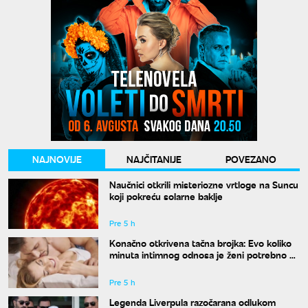
NAJNOVIJE
NAJČITANIJE
POVEZANO
Naučnici otkrili misteriozne vrtloge na Suncu
koji pokreću solarne baklje
Pre 5 h
Konačno otkrivena tačna brojka: Evo koliko
minuta intimnog odnosa je ženi potrebno da
bi bila potpuno zadovoljna
Pre 5 h
Legenda Liverpula razočarana odlukom