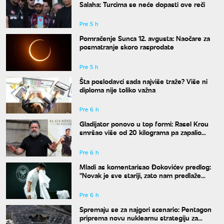
Salaha: Turcima se neće dopasti ove reči
Pre 5 h
Pomračenje Sunca 12. avgusta: Naočare za
posmatranje skoro rasprodate
Pre 5 h
Šta poslodavci sada najviše traže? Više ni
diploma nije toliko važna
Pre 6 h
Gladijator ponovo u top formi: Rasel Krou
smršao više od 20 kilograma pa zapalio
društvene mreže novim izgledom
Pre 6 h
Mladi as komentarisao Đokovićev predlog:
"Novak je sve stariji, zato nam predlaže
kraće mečeve"
Pre 6 h
Spremaju se za najgori scenario: Pentagon
priprema novu nuklearnu strategiju za