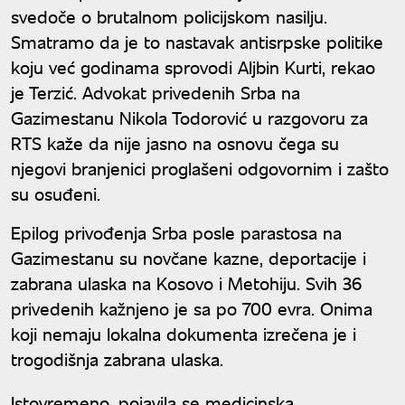
svedoče o brutalnom policijskom nasilju.
Smatramo da je to nastavak antisrpske politike
koju već godinama sprovodi Aljbin Kurti, rekao
je Terzić. Advokat privedenih Srba na
Gazimestanu Nikola Todorović u razgovoru za
RTS kaže da nije jasno na osnovu čega su
njegovi branjenici proglašeni odgovornim i zašto
su osuđeni.
Epilog privođenja Srba posle parastosa na
Gazimestanu su novčane kazne, deportacije i
zabrana ulaska na Kosovo i Metohiju. Svih 36
privedenih kažnjeno je sa po 700 evra. Onima
koji nemaju lokalna dokumenta izrečena je i
trogodišnja zabrana ulaska.
Istovremeno, pojavila se medicinska