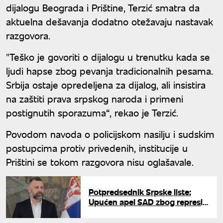
dijalogu Beograda i Prištine, Terzić smatra da
aktuelna dešavanja dodatno otežavaju nastavak
razgovora.
"Teško je govoriti o dijalogu u trenutku kada se
ljudi hapse zbog pevanja tradicionalnih pesama.
Srbija ostaje opredeljena za dijalog, ali insistira
na zaštiti prava srpskog naroda i primeni
postignutih sporazuma“, rekao je Terzić.
Povodom navoda o policijskom nasilju i sudskim
postupcima protiv privedenih, institucije u
Prištini se tokom razgovora nisu oglašavale.
Potpredsednik Srpske liste:
Upućen apel SAD zbog represije
tokom obeležavanja Vidovdana