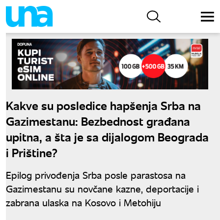
Kakve su posledice hapšenja Srba na
Gazimestanu: Bezbednost građana
upitna, a šta je sa dijalogom Beograda
i Prištine?
Epilog privođenja Srba posle parastosa na
Gazimestanu su novčane kazne, deportacije i
zabrana ulaska na Kosovo i Metohiju