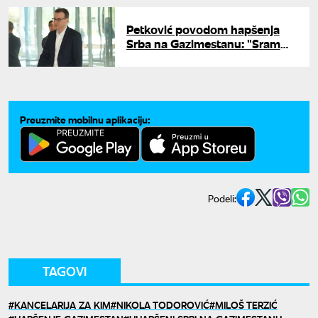
Petković povodom hapšenja
Srba na Gazimestanu: "Sram
vas bilo, gospodo iz Brisela"
Preuzmite mobilnu aplikaciju:
Podeli:
TAGOVI
KANCELARIJA ZA KIM
NIKOLA TODOROVIĆ
MILOŠ TERZIĆ