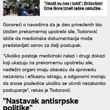
"Vezali su nas i tukli": Državljani
Crne Gore izneli teške optužbe
nakon hapšenja na
Gazimestanu
Govoreći o navodima da je deo privedenih bio
izložen prekomernoj upotrebi sile, Todorović
ističe da medicinska dokumentacija može
predstavljati osnov za dalji postupak.
"Ukoliko postoje medicinski nalazi i drugi dokazi
koji ukazuju na prekomernu upotrebu sile,
nadležni organi imaju obavezu da sprovedu
nezavisnu i efikasnu istragu, a odgovorni moraju
da snose posledice ukoliko se utvrdi nezakonito
postupanje“, rekao je Todorović.
"Nastavak antisrpske
politike"