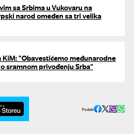
vim sa Srbima u Vukovaru na
pski narod omeđen sa tri velika
za KiM: "Obavestićemo međunarodne
 o sramnom privođenju Srba"
Podeli: