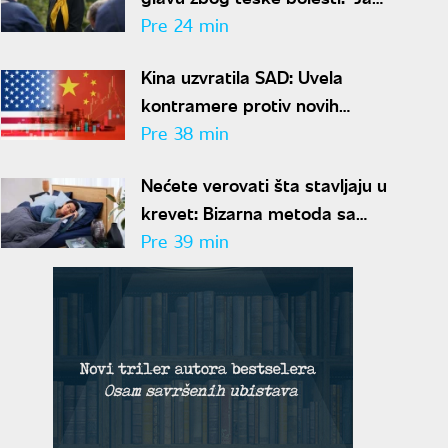
sam živi dokaz da se trauma
Pre 24 min
može prevazići"
Kina uzvratila SAD: Uvela
kontramere protiv novih
američkih restrikcija
Pre 38 min
Nećete verovati šta stavljaju u
krevet: Bizarna metoda sa
povrćem rešava problem
Pre 39 min
znojenja preko noći