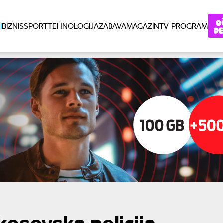
I
BIZNIS
SPORT
TEHNOLOGIJA
ZABAVA
MAGAZIN
TV PROGRAM
kosovska policija