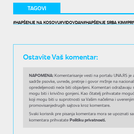
TAGOVI
HAPŠENJE NA KOSOVU
VIDOVDAN
HAPŠENJE SRBA KIM
PR
Ostavite Vaš komentar:
NAPOMENA:
Komentarisanje vesti na portalu UNA.RS je a
sadrže psovke, uvrede, pretnje i govor mržnje na nacional
opredeljenosti neće biti objavljeni. Komentari odražavaju 
mogu biti i krivično gonjeni. Kao čitatelj prihvatate mo
koji mogu biti u suprotnosti sa Vašim načelima i uverenjim
promovisanjedrugih sajtova kroz komentare.
Svaki korisnik pre pisanja komentara mora se upoznati sa
Politiku privatnosti.
komentara prihvatate