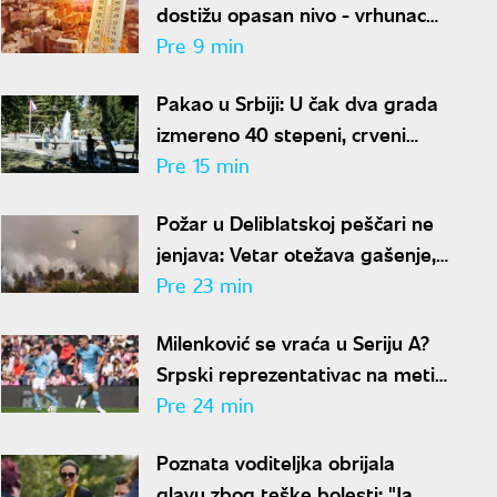
dostižu opasan nivo - vrhunac
toplotnog talasa u Srbiji
Pre 9 min
Pakao u Srbiji: U čak dva grada
izmereno 40 stepeni, crveni
meteo-alarm i dalje na snazi
Pre 15 min
Požar u Deliblatskoj peščari ne
jenjava: Vetar otežava gašenje,
angažovani helikopteri MUP-a
Pre 23 min
Milenković se vraća u Seriju A?
Srpski reprezentativac na meti
italijanskog velikana
Pre 24 min
Poznata voditeljka obrijala
glavu zbog teške bolesti: "Ja