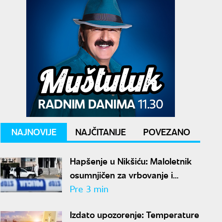
NAJNOVIJE
NAJČITANIJE
POVEZANO
Hapšenje u Nikšiću: Maloletnik
osumnjičen za vrbovanje i
obučavanje za terorizam
Pre 3 min
Izdato upozorenje: Temperature