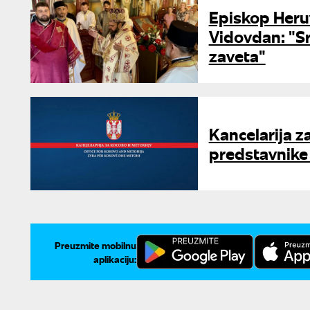
Episkop Heru
Vidovdan: "Sr
zaveta"
Kancelarija 
predstavnike
Preuzmite mobilnu
aplikaciju: