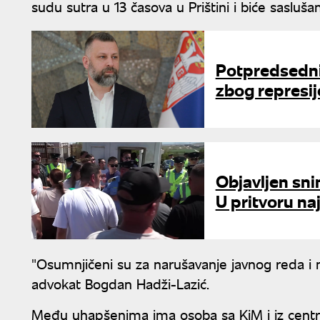
sudu sutra u 13 časova u Prištini i biće sasluša
Potpredsedni
zbog represi
Objavljen sn
U pritvoru na
"Osumnjičeni su za narušavanje javnog reda i m
advokat Bogdan Hadži-Lazić.
Među uhapšenima ima osoba sa KiM i iz centra