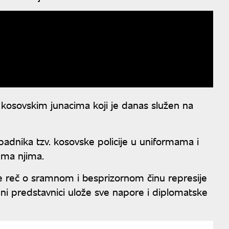
a kosovskim junacima koji je danas služen na
padnika tzv. kosovske policije u uniformama i
ema njima.
 je reč o sramnom i besprizornom činu represije
dni predstavnici ulože sve napore i diplomatske