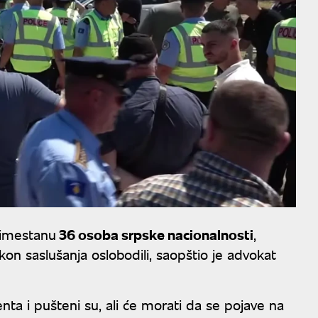
zimestanu
36 osoba srpske nacionalnosti
,
on saslušanja oslobodili, saopštio je advokat
ta i pušteni su, ali će morati da se pojave na