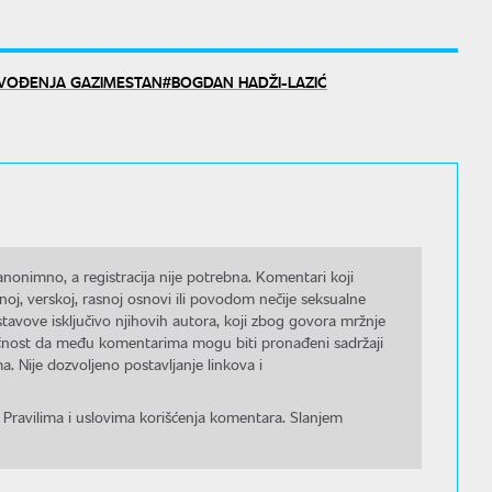
IVOĐENJA GAZIMESTAN
BOGDAN HADŽI-LAZIĆ
nonimno, a registracija nije potrebna. Komentari koji
noj, verskoj, rasnoj osnovi ili povodom nečije seksualne
stavove isključivo njihovih autora, koji zbog govora mržnje
gućnost da među komentarima mogu biti pronađeni sadržaji
a. Nije dozvoljeno postavljanje linkova i
 Pravilima i uslovima korišćenja komentara. Slanjem