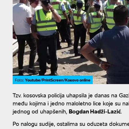
Youtube/PrintScreen/Kosovo online
Foto:
Tzv. kosovska policija uhapsila je danas na Ga
među kojima i jedno maloletno lice koje su nak
jednog od uhapšenih,
Bogdan Hadži-Lazić
.
Po nalogu sudije, ostalima su oduzeta dokumen