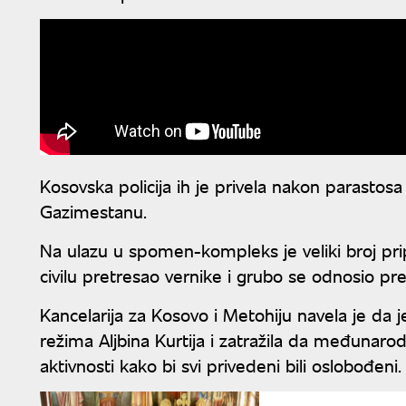
Kosovska policija ih je privela nakon parastos
Gazimestanu.
Na ulazu u spomen-kompleks je veliki broj pri
civilu pretresao vernike i grubo se odnosio pr
Kancelarija za Kosovo i Metohiju navela je da
režima Aljbina Kurtija i zatražila da međunaro
aktivnosti kako bi svi privedeni bili oslobođeni.