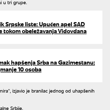
ni u tri grupe.
k Srpske liste: Upućen apel SAD
je tokom obeležavanja Vidovdana
imak hapšenja Srba na Gazimestanu:
jmanje 10 osoba
ira", izjavio je branilac jednog od uhapšenih
lne Srbije.