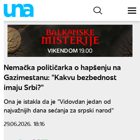
Nemačka političarka o hapšenju na
Gazimestanu: "Kakvu bezbednost
imaju Srbi?"
Ona je istakla da je "Vidovdan jedan od
najvažnijih dana sećanja za srpski narod"
29.06.2026. 18:16