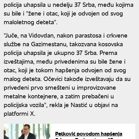
policija uhapsila u nedelju 37 Srba, među kojima
su bile i "žene i otac, koji je odvojen od svog
maloletnog deteta".
"Juče, na Vidovdan, nakon parastosa i crkvene
službe na Gazimestanu, takozvana kosovska
policija uhapsila je ukupno 37 Srba. Prema
izveštajima, među privedenima su bile žene i
otac, koji je tokom hapšenja odvojen od svog
malog deteta. Očevici takođe izveštavaju da su
privedeni prvo smešteni u improvizovane
metalne kontejnere, a zatim prebačeni u
policijska vozila", rekla je Nastić u objavi na
platformi X.
Petković povodom hapšenja