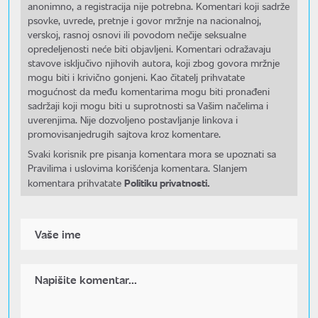
anonimno, a registracija nije potrebna. Komentari koji sadrže
psovke, uvrede, pretnje i govor mržnje na nacionalnoj,
verskoj, rasnoj osnovi ili povodom nečije seksualne
opredeljenosti neće biti objavljeni. Komentari odražavaju
stavove isključivo njihovih autora, koji zbog govora mržnje
mogu biti i krivično gonjeni. Kao čitatelj prihvatate
mogućnost da među komentarima mogu biti pronađeni
sadržaji koji mogu biti u suprotnosti sa Vašim načelima i
uverenjima. Nije dozvoljeno postavljanje linkova i
promovisanjedrugih sajtova kroz komentare.
Svaki korisnik pre pisanja komentara mora se upoznati sa
Pravilima i uslovima korišćenja komentara. Slanjem
Politiku privatnosti.
komentara prihvatate