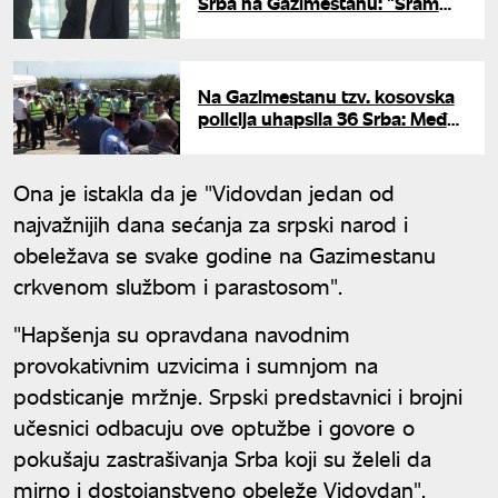
Srba na Gazimestanu: "Sram
vas bilo, gospodo iz Brisela"
Na Gazimestanu tzv. kosovska
policija uhapsila 36 Srba: Među
njima i maloletnik
Ona je istakla da je "Vidovdan jedan od
najvažnijih dana sećanja za srpski narod i
obeležava se svake godine na Gazimestanu
crkvenom službom i parastosom".
"Hapšenja su opravdana navodnim
provokativnim uzvicima i sumnjom na
podsticanje mržnje. Srpski predstavnici i brojni
učesnici odbacuju ove optužbe i govore o
pokušaju zastrašivanja Srba koji su želeli da
mirno i dostojanstveno obeleže Vidovdan",