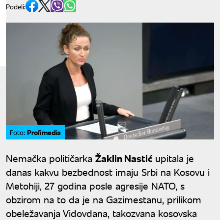
Podeli:
Profimedia
Foto:
Nemačka političarka
Žaklin Nastić
upitala je
danas kakvu bezbednost imaju Srbi na Kosovu i
Metohiji, 27 godina posle agresije NATO, s
obzirom na to da je na Gazimestanu, prilikom
obeležavanja Vidovdana, takozvana kosovska