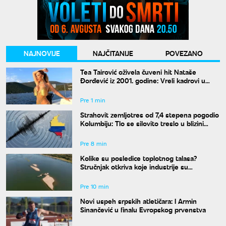
NAJNOVIJE
NAJČITANIJE
POVEZANO
Tea Tairović oživela čuveni hit Nataše
Đorđević iz 2001. godine: Vreli kadrovi u
spotu
Pre 1 min
Strahovit zemljotres od 7,4 stepena pogodio
Kolumbiju: Tlo se silovito treslo u blizini
grada Kartago
Pre 8 min
Kolike su posledice toplotnog talasa?
Stručnjak otkriva koje industrije su
najugroženije
Pre 10 min
Novi uspeh srpskih atletičara: I Armin
Sinančević u finalu Evropskog prvenstva