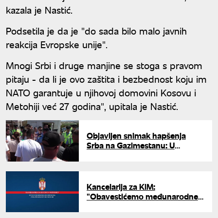
kazala je Nastić.
Podsetila je da je "do sada bilo malo javnih
reakcija Evropske unije".
Mnogi Srbi i druge manjine se stoga s pravom
pitaju - da li je ovo zaštita i bezbednost koju im
NATO garantuje u njihovoj domovini Kosovu i
Metohiji već 27 godina", upitala je Nastić.
Objavljen snimak hapšenja
Srba na Gazimestanu: U
pritvoru najmanje 10 osoba
Kancelarija za KiM:
"Obavestićemo međunarodne
predstavnike o sramnom
privođenju Srba"