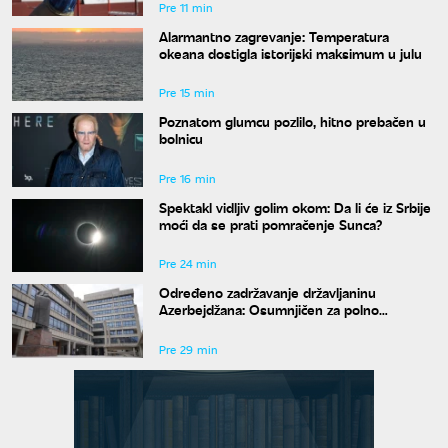
Pre 11 min
Alarmantno zagrevanje: Temperatura
okeana dostigla istorijski maksimum u julu
Pre 15 min
Poznatom glumcu pozlilo, hitno prebačen u
bolnicu
Pre 16 min
Spektakl vidljiv golim okom: Da li će iz Srbije
moći da se prati pomračenje Sunca?
Pre 24 min
Određeno zadržavanje državljaninu
Azerbejdžana: Osumnjičen za polno
uznemiravanje na Zvezdari
Pre 29 min