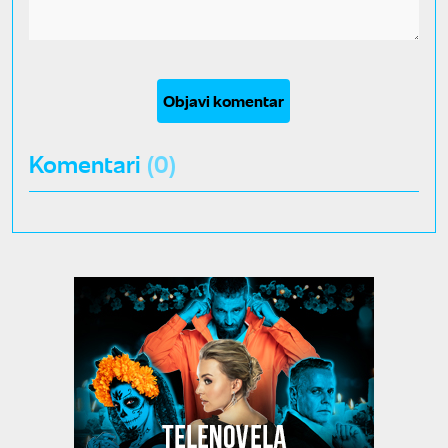
Objavi komentar
Komentari
(0)