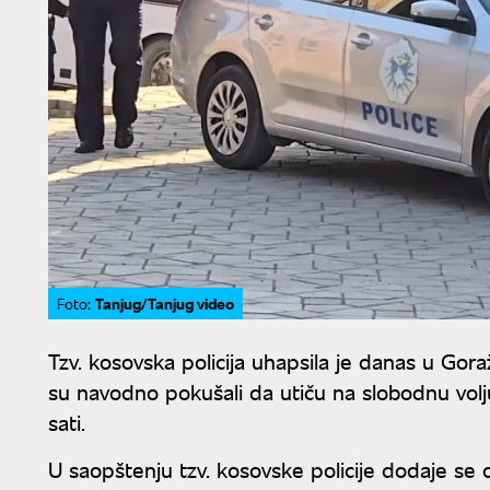
Tanjug/Tanjug video
Foto:
Tzv. kosovska policija uhapsila je danas u Gor
su navodno pokušali da utiču na slobodnu volj
sati.
U saopštenju tzv. kosovske policije dodaje se