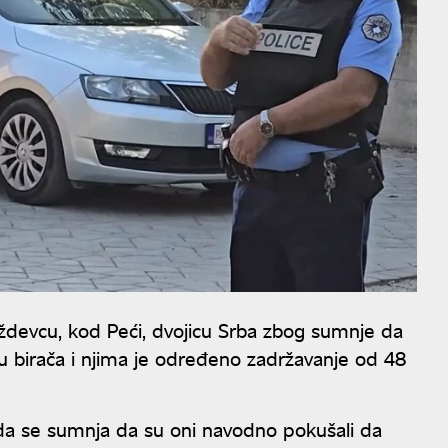
aždevcu, kod Peći, dvojicu Srba zbog sumnje da
u birača i njima je određeno zadržavanje od 48
 da se sumnja da su oni navodno pokušali da