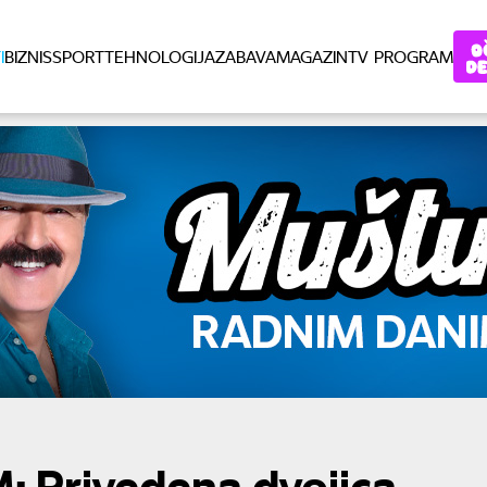
I
BIZNIS
SPORT
TEHNOLOGIJA
ZABAVA
MAGAZIN
TV PROGRAM
: Privedena dvojica