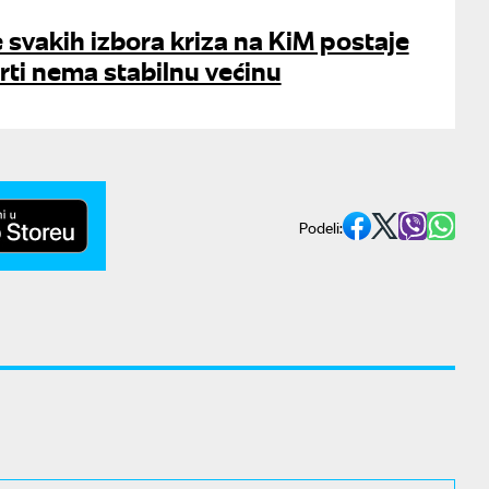
 svakih izbora kriza na KiM postaje
urti nema stabilnu većinu
Podeli: