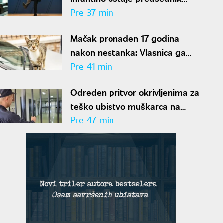
FIFA-e
Pre 37 min
Mačak pronađen 17 godina
nakon nestanka: Vlasnica ga
prepoznala čim ga je ugledala
Pre 41 min
Određen pritvor okrivljenima za
teško ubistvo muškarca na
Paliluli
Pre 47 min