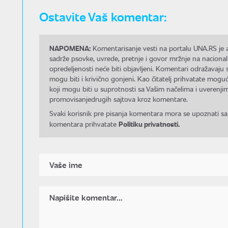
Ostavite Vaš komentar:
NAPOMENA:
Komentarisanje vesti na portalu UNA.RS je a
sadrže psovke, uvrede, pretnje i govor mržnje na nacional
opredeljenosti neće biti objavljeni. Komentari odražavaju 
mogu biti i krivično gonjeni. Kao čitatelj prihvatate mo
koji mogu biti u suprotnosti sa Vašim načelima i uverenjim
promovisanjedrugih sajtova kroz komentare.
Svaki korisnik pre pisanja komentara mora se upoznati sa
Politiku privatnosti.
komentara prihvatate