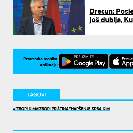
Drecun: Posle
još dublja, K
Preuzmite mobilnu
aplikaciju:
TAGOVI
IZBORI KIM
IZBORI PRIŠTINA
HAPŠENJE SRBA KIM