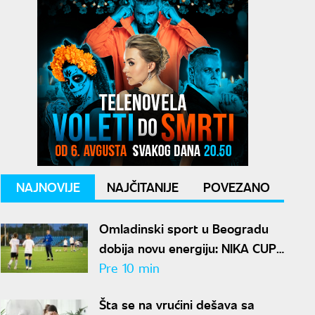
NAJNOVIJE
NAJČITANIJE
POVEZANO
Omladinski sport u Beogradu
dobija novu energiju: NIKA CUP
2026 počinje za dve nedelje
Pre 10 min
Šta se na vrućini dešava sa