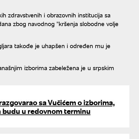
h zdravstvenih i obrazovnih institucija sa
 dana zbog navodnog "kršenja slobodne volje
 Ugljara takođe je uhapšen i određen mu je
anašnjim izborima zabeležena je u srpskim
razgovarao sa Vučićem o izborima,
da budu u redovnom terminu