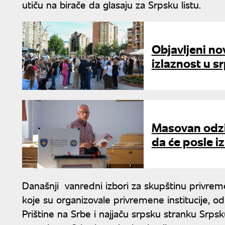
utiču na birače da glasaju za Srpsku listu.
Objavljeni no
izlaznost u 
Masovan odzi
da će posle iz
Današnji vanredni izbori za skupštinu privremeni
koje su organizovale privremene institucije, od
Prištine na Srbe i najjaču srpsku stranku Srpsku 