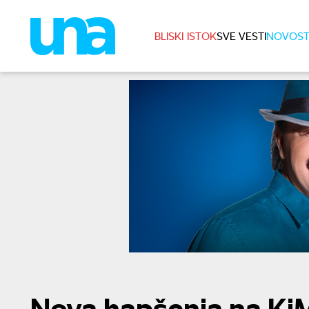
BLISKI ISTOK
SVE VESTI
NOVOST
Nova hapšenja na KiM