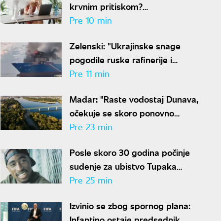
krvnim pritiskom?
Kardiološkinja ima jasan
Pre 10 min
odgovor
Zelenski: "Ukrajinske snage
pogodile ruske rafinerije i
brodove u Crnom moru"
Pre 11 min
Mađar: "Raste vodostaj Dunava,
očekuje se skoro ponovno
pokretanje Pakša"
Pre 23 min
Posle skoro 30 godina počinje
suđenje za ubistvo Tupaka
Šakura: Isplivali novi detalji
Pre 25 min
Izvinio se zbog spornog plana:
Infantino ostaje predsednik