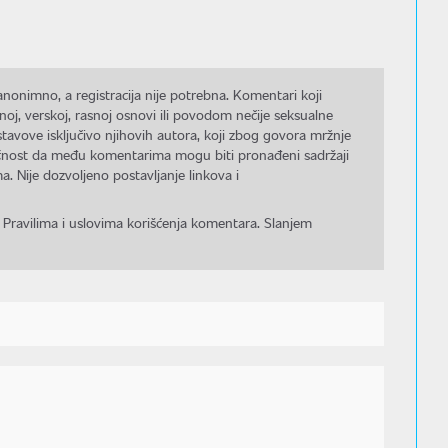
nonimno, a registracija nije potrebna. Komentari koji
noj, verskoj, rasnoj osnovi ili povodom nečije seksualne
stavove isključivo njihovih autora, koji zbog govora mržnje
gućnost da među komentarima mogu biti pronađeni sadržaji
a. Nije dozvoljeno postavljanje linkova i
 Pravilima i uslovima korišćenja komentara. Slanjem