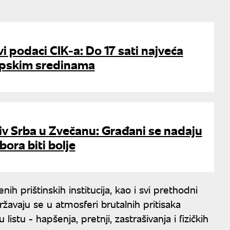
vi podaci CIK-a: Do 17 sati najveća
srpskim sredinama
v Srba u Zvečanu: Građani se nadaju
bora biti bolje
h prištinskih institucija, kao i svi prethodni
ržavaju se u atmosferi brutalnih pritisaka
listu - hapšenja, pretnji, zastrašivanja i fizičkih