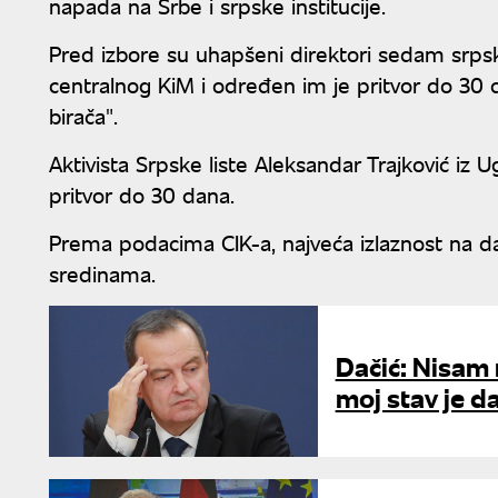
napada na Srbe i srpske institucije.
Pred izbore su uhapšeni direktori sedam srpski
centralnog KiM i određen im je pritvor do 30
birača".
Aktivista Srpske liste Aleksandar Trajković iz
pritvor do 30 dana.
Prema podacima CIK-a, najveća izlaznost na d
sredinama.
Dačić: Nisam 
moj stav je 