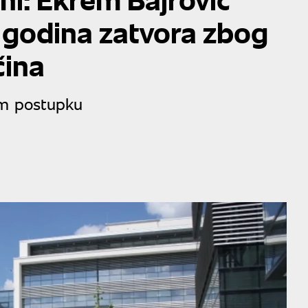
 godina zatvora zbog
čina
om postupku