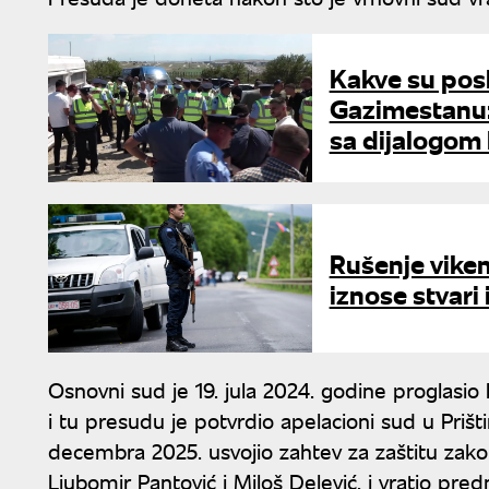
Kakve su pos
Gazimestanu:
sa dijalogom 
Rušenje viken
iznose stvari 
Osnovni sud je 19. jula 2024. godine proglasio 
i tu presudu je potvrdio apelacioni sud u Prištin
decembra 2025. usvojio zahtev za zaštitu zakon
Ljubomir Pantović i Miloš Delević, i vratio pr