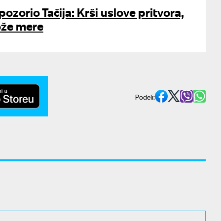
ozorio Tačija: Krši uslove pritvora,
ože mere
Podeli: