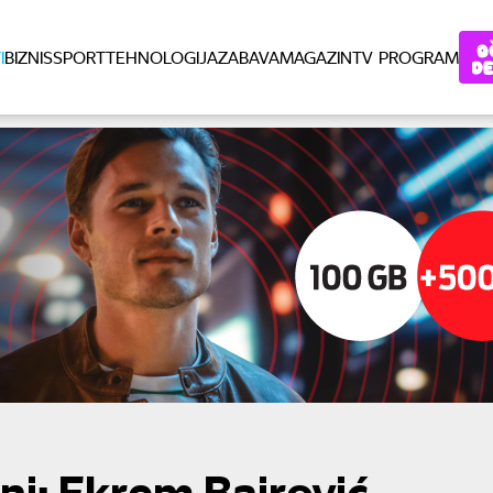
I
BIZNIS
SPORT
TEHNOLOGIJA
ZABAVA
MAGAZIN
TV PROGRAM
ni: Ekrem Bajrović