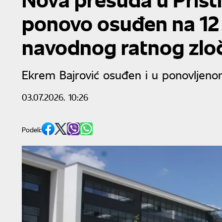
ponovo osuđen na 12
navodnog ratnog zlo
Ekrem Bajrović osuđen i u ponovljen
03.07.2026. 10:26
Podeli: