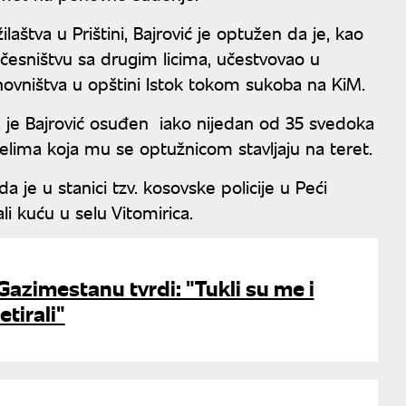
aštva u Prištini, Bajrović je optužen da je, kao
aučesništvu sa drugim licima, učestvovao u
anovništva u opštini Istok tokom sukoba na KiM.
da je Bajrović osuđen iako nijedan od 35 svedoka
delima koja mu se optužnicom stavljaju na teret.
 je u stanici tzv. kosovske policije u Peći
li kuću u selu Vitomirica.
Gazimestanu tvrdi: "Tukli su me i
etirali"