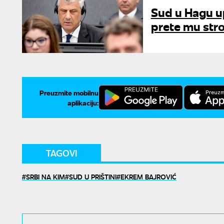
Sud u Hagu up
prete mu str
Preuzmite mobilnu
aplikaciju:
TAGOVI
SRBI NA KIM
SUD U PRIŠTINI
EKREM BAJROVIĆ