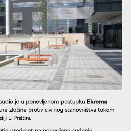
i osudio je u ponovljenom postupku
Ekrema
ne zločine protiv civilnog stanovništva tokom
i u Prištini.
ratio predmet na ponovljeno suđenje.