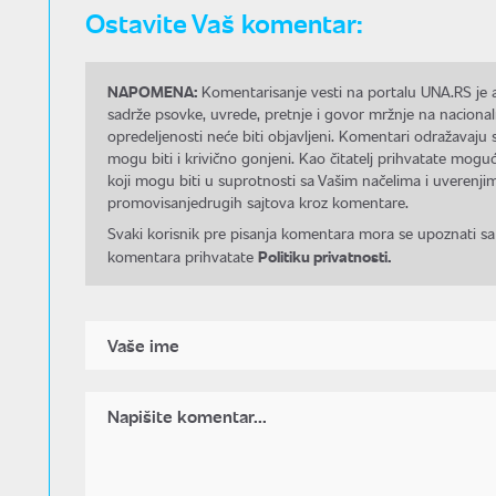
Ostavite Vaš komentar:
NAPOMENA:
Komentarisanje vesti na portalu UNA.RS je a
sadrže psovke, uvrede, pretnje i govor mržnje na nacional
opredeljenosti neće biti objavljeni. Komentari odražavaju 
mogu biti i krivično gonjeni. Kao čitatelj prihvatate mo
koji mogu biti u suprotnosti sa Vašim načelima i uverenjim
promovisanjedrugih sajtova kroz komentare.
Svaki korisnik pre pisanja komentara mora se upoznati sa
Politiku privatnosti.
komentara prihvatate