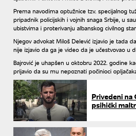
Prema navodima optužnice tzv. specijalnog tužil
pripadnik policijskih i vojnih snaga Srbije, u s
ubistvima i proterivanju albanskog civilnog st
Njegov advokat Miloš Delević izjavio je tada 
nije izjavio da ga je video da je učestvovao u 
Bajrović je uhapšen u oktobru 2022. godine kada
prijavio da su mu nepoznati počinioci opljačaka
Privedeni na 
psihički maltr