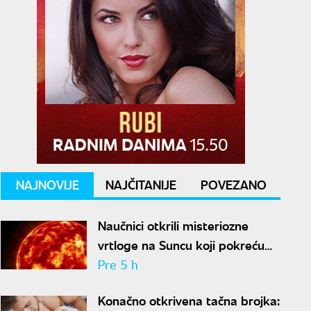
NAJNOVIJE
NAJČITANIJE
POVEZANO
Naučnici otkrili misteriozne
vrtloge na Suncu koji pokreću
solarne baklje
Pre 5 h
Konačno otkrivena tačna brojka: