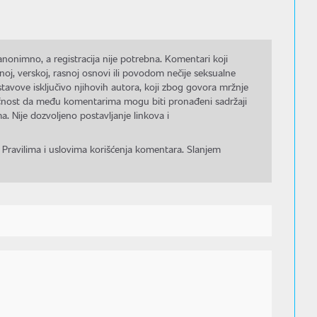
nonimno, a registracija nije potrebna. Komentari koji
noj, verskoj, rasnoj osnovi ili povodom nečije seksualne
stavove isključivo njihovih autora, koji zbog govora mržnje
gućnost da među komentarima mogu biti pronađeni sadržaji
a. Nije dozvoljeno postavljanje linkova i
 Pravilima i uslovima korišćenja komentara. Slanjem