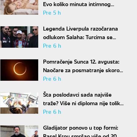
Evo koliko minuta intimnog
odnosa je ženi potrebno da bi
Pre 5 h
bila potpuno zadovoljna
Legenda Liverpula razočarana
odlukom Salaha: Turcima se
neće dopasti ove reči
Pre 6 h
Pomračenje Sunca 12. avgusta:
Naočare za posmatranje skoro
rasprodate
Pre 6 h
Šta poslodavci sada najviše
traže? Više ni diploma nije toliko
važna
Pre 6 h
Gladijator ponovo u top formi:
Rasel Krou smršao više od 20