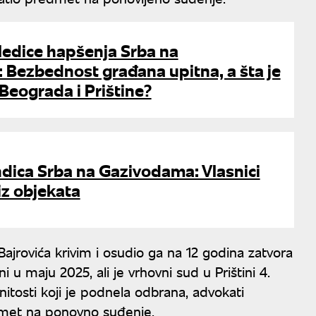
ledice hapšenja Srba na
 Bezbednost građana upitna, a šta je
Beograda i Prištine?
dica Srba na Gazivodama: Vlasnici
iz objekata
Bajrovića krivim i osudio ga na 12 godina zatvora
i u maju 2025, ali je vrhovni sud u Prištini 4.
itosti koji je podnela odbrana, advokati
edmet na ponovno suđenje.