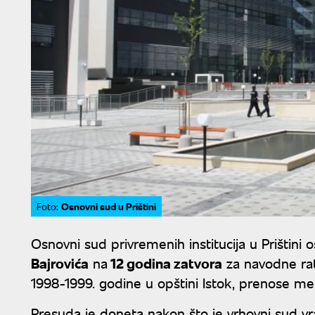
Osnovni sud u Prištini
Foto:
Osnovni sud privremenih institucija u Prištin
Bajrovića
na
12 godina zatvora
za navodne rat
1998-1999. godine u opštini Istok, prenose medij
Presuda je doneta nakon što je vrhovni sud v