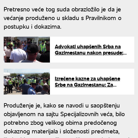
Pretresno veće tog suda obrazložilo je da je
većanje produženo u skladu s Pravilnikom o
postupku i dokazima.
Advokati uhapšenih Srba na
Gazimestanu nakon presude:
"Uskraćeno im je pravo na
žalbu"
Izrečene kazne za uhapšene
Srbe na Gazimestanu: Za
podignuta tri prsta po 700 evra,
a neki su i proterani
Produženje je, kako se navodi u saopštenju
objavljenom na sajtu Specijalizovnih veća, bilo
potrebno zbog velikog obima predočenog
dokaznog materijala i složenosti predmeta,