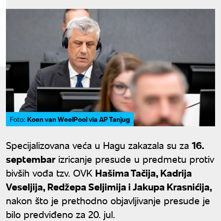
Koen van WeelPool via AP Tanjug
Foto:
Specijalizovana veća u Hagu zakazala su za
16.
septembar
izricanje presude u predmetu protiv
bivših vođa tzv. OVK
Hašima Tačija, Kadrija
Veseljija, Redžepa Seljimija i Jakupa Krasnićija,
nakon što je prethodno objavljivanje presude je
bilo predviđeno za 20. jul.