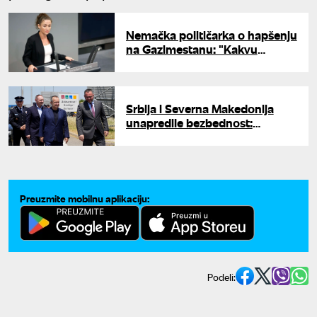
Nemačka političarka o hapšenju
na Gazimestanu: "Kakvu
bezbednost imaju Srbi?"
Srbija i Severna Makedonija
unapredile bezbednost:
Prelazak granice moguć i samo
sa ličnom kartom
Preuzmite mobilnu aplikaciju:
Podeli: