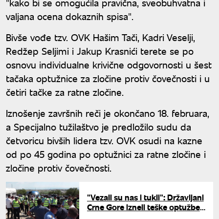
"kako bi se omogućila pravična, sveobuhvatna i
valjana ocena dokaznih spisa".
Bivše vođe tzv. OVK Hašim Tači, Kadri Veselji,
Redžep Seljimi i Jakup Krasnići terete se po
osnovu individualne krivične odgovornosti u šest
tačaka optužnice za zločine protiv čovečnosti i u
četiri tačke za ratne zločine.
Iznošenje završnih reči je okončano 18. februara,
a Specijalno tužilaštvo je predložilo sudu da
četvoricu bivših lidera tzv. OVK osudi na kazne
od po 45 godina po optužnici za ratne zločine i
zločine protiv čovečnosti.
"Vezali su nas i tukli": Državljani
Crne Gore izneli teške optužbe
nakon hapšenja na