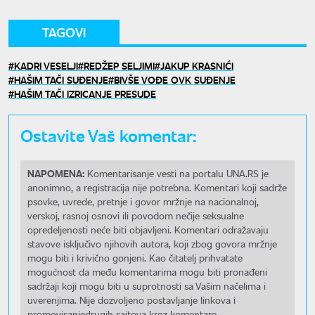
TAGOVI
KADRI VESELJI
REDŽEP SELJIMI
JAKUP KRASNIĆI
HAŠIM TAČI SUĐENJE
BIVŠE VOĐE OVK SUĐENJE
HAŠIM TAČI IZRICANJE PRESUDE
Ostavite Vaš komentar:
NAPOMENA:
Komentarisanje vesti na portalu UNA.RS je
anonimno, a registracija nije potrebna. Komentari koji sadrže
psovke, uvrede, pretnje i govor mržnje na nacionalnoj,
verskoj, rasnoj osnovi ili povodom nečije seksualne
opredeljenosti neće biti objavljeni. Komentari odražavaju
stavove isključivo njihovih autora, koji zbog govora mržnje
mogu biti i krivično gonjeni. Kao čitatelj prihvatate
mogućnost da među komentarima mogu biti pronađeni
sadržaji koji mogu biti u suprotnosti sa Vašim načelima i
uverenjima. Nije dozvoljeno postavljanje linkova i
promovisanjedrugih sajtova kroz komentare.