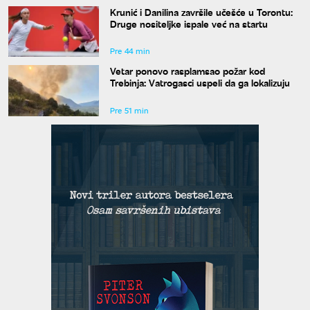
Krunić i Danilina završile učešće u Torontu:
Druge nositeljke ispale već na startu
Pre 44 min
Vetar ponovo rasplamsao požar kod
Trebinja: Vatrogasci uspeli da ga lokalizuju
Pre 51 min