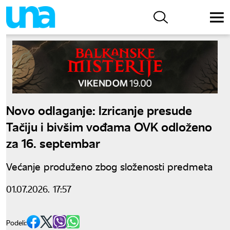
Novo odlaganje: Izricanje presude
Tačiju i bivšim vođama OVK odloženo
za 16. septembar
Većanje produženo zbog složenosti predmeta
01.07.2026. 17:57
Podeli: