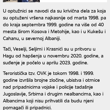
Gazimestanu
U optužnici se navodi da su krivična dela za koja
su optuženi vršena najkasnije od marta 1998. pa
do kraja septembra 1999. godine na više od 40
mesta širom Kosova i Metohije, kao i u Kukešu i
Cahanu, u severnoj Albaniji.
Tači, Veselji, Seljimi i Krasnići su u pritvoru u
Hagu od hapšenja u novembru 2020. godine, a
suđenje je počelo u aprilu 2023. godine.
Teroristička tzv. OVK je tokom 1998. i 1999.
godine izvršila brojne zločine, ubistva i otmice
nad pripadnicima vojske i policije tadašnje
Jugoslavije, Srbima i drugim nealbancima, kao i
Albancima koji nisu prihvatili da budu njeni
pomagači ili pripadnici.