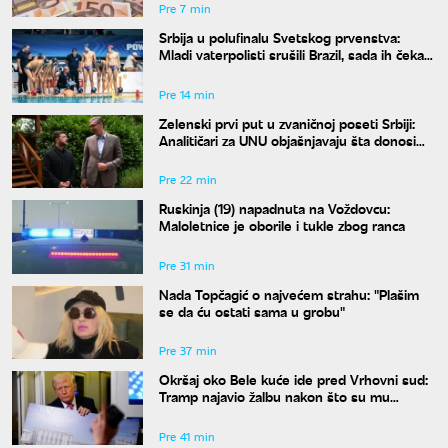
Pre 7 min
Srbija u polufinalu Svetskog prvenstva:
Mladi vaterpolisti srušili Brazil, sada ih čeka
Hrvatska
Pre 14 min
Zelenski prvi put u zvaničnoj poseti Srbiji:
Analitičari za UNU objašnjavaju šta donosi
susret u Beogradu i kako će reagovati
Moskva
Pre 22 min
Ruskinja (19) napadnuta na Voždovcu:
Maloletnice je oborile i tukle zbog ranca
Pre 31 min
Nada Topčagić o najvećem strahu: "Plašim
se da ću ostati sama u grobu"
Pre 37 min
Okršaj oko Bele kuće ide pred Vrhovni sud:
Tramp najavio žalbu nakon što su mu
blokirani radovi
Pre 41 min