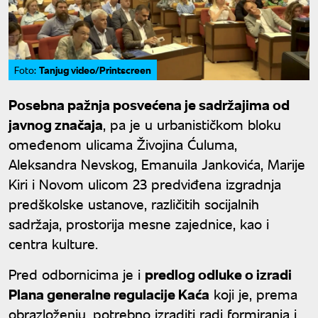
Tanjug video/Printscreen
Foto:
Posebna pažnja posvećena je sadržajima od
javnog značaja
, pa je u urbanističkom bloku
omeđenom ulicama Živojina Ćuluma,
Aleksandra Nevskog, Emanuila Jankovića, Marije
Kiri i Novom ulicom 23 predviđena izgradnja
predškolske ustanove, različitih socijalnih
sadržaja, prostorija mesne zajednice, kao i
centra kulture.
Pred odbornicima je i
predlog odluke o izradi
Plana generalne regulacije Kaća
koji je, prema
obrazloženju, potrebno izraditi radi formiranja i