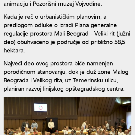
animaciju i Pozorišni muzej Vojvodine.
Kada je reč o urbanističkim planovim, a
predlogom odluke o izradi Plana generalne
regulacije prostora Mali Beograd - Veliki rit (južni
deo) obuhvaćeno je područje od približno 58,5
hektara.
Najveći deo ovog prostora biće namenjen
porodičnom stanovanju, dok je duž zone Malog
Beograda i Velikog rita, uz Temerinsku ulicu,
planiran razvoj linijskog opštegradskog centra.