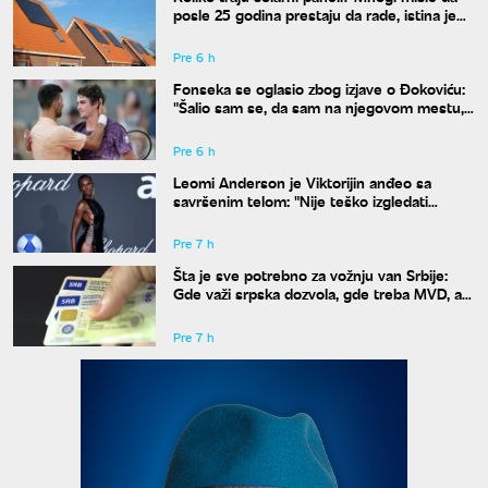
posle 25 godina prestaju da rade, istina je
drugačija
Pre 6 h
Fonseka se oglasio zbog izjave o Đokoviću:
"Šalio sam se, da sam na njegovom mestu,
uradio bih isto"
Pre 6 h
Leomi Anderson je Viktorijin anđeo sa
savršenim telom: "Nije teško izgledati
dobro"
Pre 7 h
Šta je sve potrebno za vožnju van Srbije:
Gde važi srpska dozvola, gde treba MVD, a
gde zelena karta
Pre 7 h