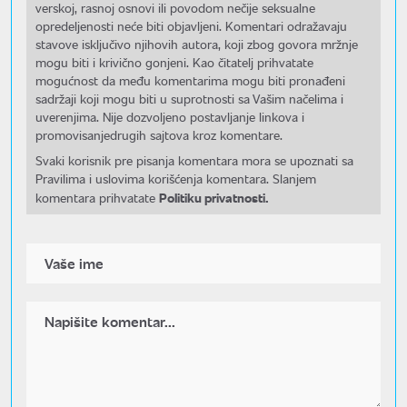
verskoj, rasnoj osnovi ili povodom nečije seksualne
opredeljenosti neće biti objavljeni. Komentari odražavaju
stavove isključivo njihovih autora, koji zbog govora mržnje
mogu biti i krivično gonjeni. Kao čitatelj prihvatate
mogućnost da među komentarima mogu biti pronađeni
sadržaji koji mogu biti u suprotnosti sa Vašim načelima i
uverenjima. Nije dozvoljeno postavljanje linkova i
promovisanjedrugih sajtova kroz komentare.
Svaki korisnik pre pisanja komentara mora se upoznati sa
Pravilima i uslovima korišćenja komentara. Slanjem
Politiku privatnosti.
komentara prihvatate