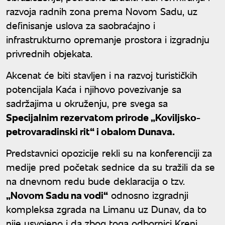
razvoja radnih zona prema Novom Sadu, uz
definisanje uslova za saobraćajno i
infrastrukturno opremanje prostora i izgradnju
privrednih objekata.
Akcenat će biti stavljen i na razvoj turističkih
potencijala Kaća i njihovo povezivanje sa
sadržajima u okruženju, pre svega sa
Specijalnim rezervatom prirode „Koviljsko-
petrovaradinski rit“ i obalom Dunava.
Predstavnici opozicije rekli su na konferenciji za
medije pred početak sednice da su tražili da se
na dnevnom redu bude deklaracija o tzv.
„Novom Sadu na vodi“
odnosno izgradnji
kompleksa zgrada na Limanu uz Dunav, da to
nije usvojeno i da zbog toga odbornici Kreni