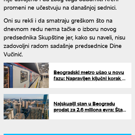
promeni ne učestvuju na današnjoj sednici.
Oni su rekli i da smatraju greškom što na
dnevnom redu nema tačke o izboru novog
predsednika Skupštine jer, kako su naveli, nisu
zadovoljni radom sadašnje predsednice Dine
Vučinić.
Beogradski metro ušao u novu
fazu: Napravljen ključni korak u
standardima bezbednosti
Najskuplji stan u Beogradu
prodat za 2,6 miliona evra: Šta
sve ulazi u cenu luksuznih
nekretnina?