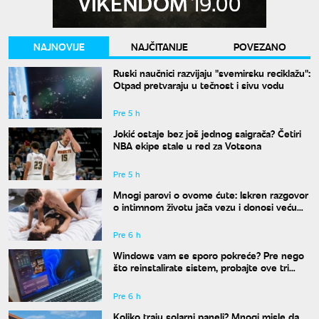
NAJNOVIJE
NAJČITANIJE
POVEZANO
Ruski naučnici razvijaju "svemirsku reciklažu":
Otpad pretvaraju u tečnost i sivu vodu
Pre 5 h
Jokić ostaje bez još jednog saigrača? Četiri
NBA ekipe stale u red za Votsona
Pre 5 h
Mnogi parovi o ovome ćute: Iskren razgovor
o intimnom životu jača vezu i donosi veću
bliskost
Pre 6 h
Windows vam se sporo pokreće? Pre nego
što reinstalirate sistem, probajte ove tri
komande
Pre 6 h
Koliko traju solarni paneli? Mnogi misle da