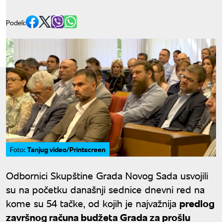
Podeli:
Tanjug video/Printscreen
Foto:
Odbornici Skupštine Grada Novog Sada usvojili
su na početku današnji sednice dnevni red na
kome su 54 tačke, od kojih je najvažnija
predlog
završnog računa budžeta Grada za prošlu