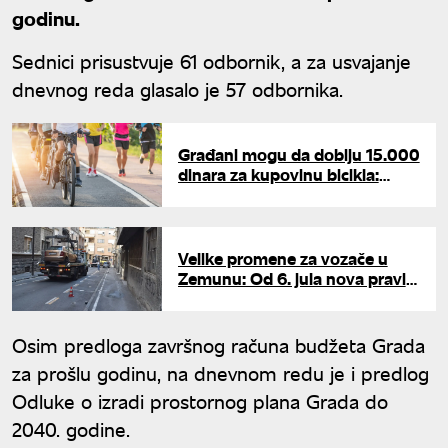
godinu.
Sednici prisustvuje 61 odbornik, a za usvajanje
dnevnog reda glasalo je 57 odbornika.
Građani mogu da dobiju 15.000
dinara za kupovinu bicikla:
Prijave počinju uskoro
Velike promene za vozače u
Zemunu: Od 6. jula nova pravila
parkiranja, menjaju se zone,
cene i radno vreme
Osim predloga završnog računa budžeta Grada
za prošlu godinu, na dnevnom redu je i predlog
Odluke o izradi prostornog plana Grada do
2040. godine.