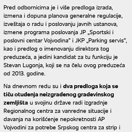
Pred odbornicima je i više predloga izrada,
izmena i dopuna planova generalne regulacije,
izveštaja o radu i poslovanju javnih ustanova,
izmene programa poslovanja JP „Sportski i
poslovni centar Vojvodina” i JKP „Parking servis”,
kao i predlog o imenovanju direktora tog
preduzeća, a jedini kandidat za tu funkciju je
Stevan Lugonja, koji se na čelu ovog preduzeća
od 2013. godine.
Na dnevnom redu su i
dva predloga koja se
tiču otuđenja neizgrađenog građevinskog
zemljišta
u svojinu države radi izgradnje
Regionalnog centra za vanredne situacije i
davanja na korišćenje nepokretnosti AP
Vojvodini za potrebe Srpskog centra za strip i