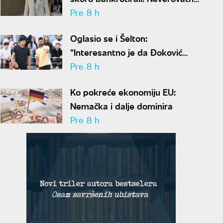
ispovest Meta Dejmona o paklu
Pre 8 h
kroz koji je prošao
Oglasio se i Šelton:
"Interesantno je da Đoković
predlaže skraćenje mečeva..."
Pre 8 h
Ko pokreće ekonomiju EU:
Nemačka i dalje dominira
Pre 8 h