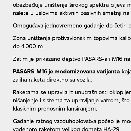
obezbeđuje uništenje širokog spektra ciljeva 
nalete u uslovima aktivnih pasivnih smetnji n
Omogućava jednovremeno gađanje do četiri ci
Zona uništenja protivavionskim topovima kalibr
do 4.000 m.
Zatim je prikazano dejstvo PASARS-a i M16 na
PASARS-M16 je modernizovana varijanta
koj
zaliha raketa direktno sa vozila.
Raketama se upravlja iz unutrašnjosti okloplj
nišanjenje i sistema za upravljanje vatrom, 
klasičnim prenosnim lansiranjem.
Gađanje ratnog vazduhoplovstva počeo je mode
vođenom raketom velikog dometa HA-29.