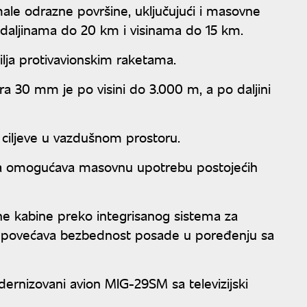
male odrazne površine, uključujući i masovne
a daljinama do 20 km i visinama do 15 km.
lja protivavionskim raketama.
a 30 mm je po visini do 3.000 m, a po daljini
 ciljeve u vazdušnom prostoru.
a omogućava masovnu upotrebu postojećih
ene kabine preko integrisanog sistema za
što povećava bezbednost posade u poređenju sa
rnizovani avion MIG-29SM sa televizijski