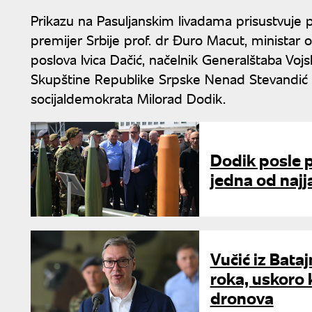
Prikazu na Pasuljanskim livadama prisustvuje 
premijer Srbije prof. dr Đuro Macut, ministar o
poslova Ivica Dačić, načelnik Generalštaba Voj
Skupštine Republike Srpske Nenad Stevandić 
socijaldemokrata Milorad Dodik.
Dodik posle p
jedna od najj
Vučić iz Bata
roka, uskoro 
dronova