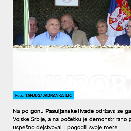
TANJUG/ JADRANKA ILIĆ
Foto:
Na poligonu
Pasuljanske livade
održava se gađ
Vojske Srbije, a na početku je demonstrirano 
uspešno dejstvovali i pogodili svoje mete.