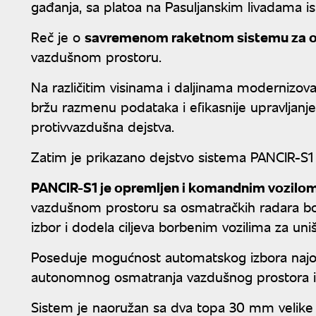
gađanja, sa platoa na Pasuljanskim livadama is
Reč je o
savremenom raketnom sistemu za o
vazdušnom prostoru.
Na različitim visinama i daljinama modernizo
bržu razmenu podataka i efikasnije upravljanje 
protivvazdušna dejstva.
Zatim je prikazano dejstvo sistema PANCIR-S1 
PANCIR-S1 je opremljen i komandnim vozilo
vazdušnom prostoru sa osmatračkih radara borbe
izbor i dodela ciljeva borbenim vozilima za uni
Poseduje mogućnost automatskog izbora najopa
autonomnog osmatranja vazdušnog prostora i 
Sistem je naoružan sa dva topa 30 mm velike br