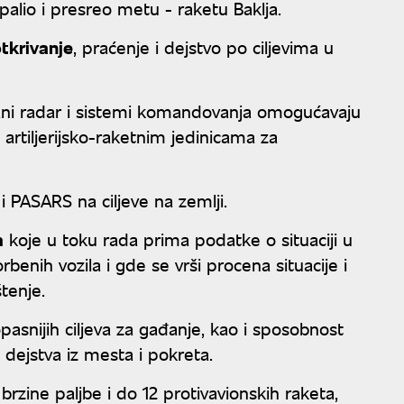
palio i presreo metu - raketu Baklja.
tkrivanje
, praćenje i dejstvo po ciljevima u
vani radar i sistemi komandovanja omogućavaju
artiljerijsko-raketnim jedinicama za
i PASARS na ciljeve na zemlji.
m
koje u toku rada prima podatke o situaciji u
nih vozila i gde se vrši procena situacije i
štenje.
snijih ciljeva za gađanje, kao i sposobnost
dejstva iz mesta i pokreta.
zine paljbe i do 12 protivavionskih raketa,