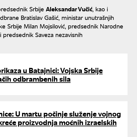
predsednik Srbije
Aleksandar Vučić
, kao i
dbrane Bratislav Gašić, ministar unutrašnjih
ske Srbije Milan Mojsilović, predsednik Narodne
i predsednik Saveza nezavisnih
rikaza u Batajnici: Vojska Srbije
ačih odbrambenih sila
jnice: U martu počinje služenje vojnog
kreće proizvodnja moćnih izraelskih