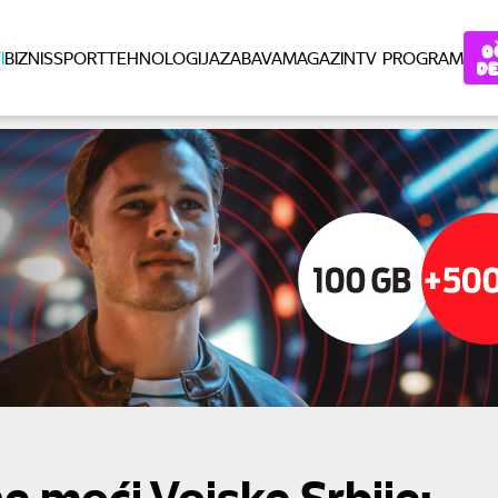
I
BIZNIS
SPORT
TEHNOLOGIJA
ZABAVA
MAGAZIN
TV PROGRAM
e moći Vojske Srbije: