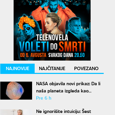
NAJNOVIJE
NAJČITANIJE
POVEZANO
NASA objavila novi prikaz: Da li
naša planeta izgleda kao
krompir ili kao plavi kliker?
Pre 6 h
Ne ignorišite intuiciju: Šest