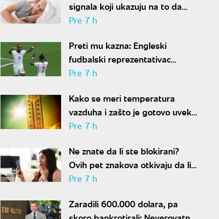
signala koji ukazuju na to da
partner krije aferu
Pre 7 h
Preti mu kazna: Engleski
fudbalski reprezentativac
optužen za napad u noćnom
Pre 7 h
klubu
Kako se meri temperatura
vazduha i zašto je gotovo uvek
niža od one koju pokazuju naši
Pre 7 h
termometri
Ne znate da li ste blokirani?
Ovih pet znakova otkivaju da li
se nalazite na nečijoj "crnoj listi"
Pre 7 h
Zaradili 600.000 dolara, pa
skoro bankrotirali: Neverovatna