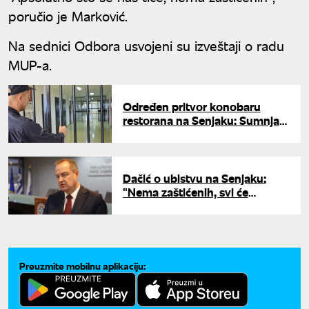
poručio je Marković.
Na sednici Odbora usvojeni su izveštaji o radu
MUP-a.
Određen pritvor konobaru
restorana na Senjaku: Sumnja
se da je pomagao u prikrivanju
ubistva
Dačić o ubistvu na Senjaku:
"Nema zaštićenih, svi će
odgovarati"
Preuzmite mobilnu aplikaciju: