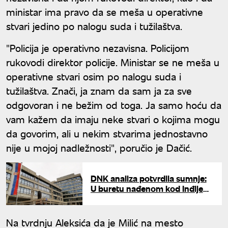
ministar ima pravo da se meša u operativne
stvari jedino po nalogu suda i tužilaštva.
"Policija je operativno nezavisna. Policijom
rukovodi direktor policije. Ministar se ne meša u
operativne stvari osim po nalogu suda i
tužilaštva. Znači, ja znam da sam ja za sve
odgovoran i ne bežim od toga. Ja samo hoću da
vam kažem da imaju neke stvari o kojima mogu
da govorim, ali u nekim stvarima jednostavno
nije u mojoj nadležnosti", poručio je Dačić.
DNK analiza potvrdila sumnje:
U buretu nađenom kod Inđije
bilo telo muškarca ubijenog na
Senjaku
Na tvrdnju Aleksića da je Milić na mesto