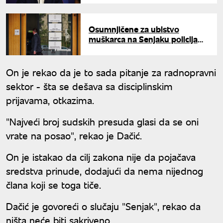
uhapese
Osumnjičene za ubistvo
muškarca na Senjaku policija
tukla na saslušanju? Oglasilo se
VJT
On je rekao da je to sada pitanje za radnopravni
sektor - šta se dešava sa disciplinskim
prijavama, otkazima.
"Najveći broj sudskih presuda glasi da se oni
vrate na posao", rekao je Dačić.
On je istakao da cilj zakona nije da pojačava
sredstva prinude, dodajući da nema nijednog
člana koji se toga tiče.
Dačić je govoreći o slučaju "Senjak", rekao da
ništa neće biti sakriveno.