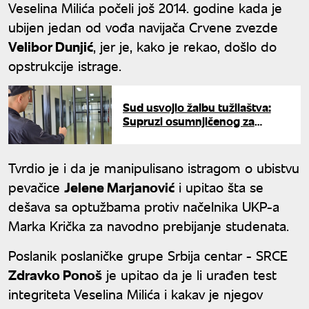
Veselina Milića počeli još 2014. godine kada je
ubijen jedan od vođa navijača Crvene zvezde
Velibor Dunjić
, jer je, kako je rekao, došlo do
opstrukcije istrage.
Sud usvojio žalbu tužilaštva:
Supruzi osumnjičenog za
ubistvo na Senjaku određen
pritvor
Tvrdio je i da je manipulisano istragom o ubistvu
pevačice
Jelene Marjanović
i upitao šta se
dešava sa optužbama protiv načelnika UKP-a
Marka Krička za navodno prebijanje studenata.
Poslanik poslaničke grupe Srbija centar - SRCE
Zdravko Ponoš
je upitao da je li urađen test
integriteta Veselina Milića i kakav je njegov