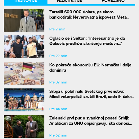
Zaradili 600.000 dolara, pa skoro
bankrotirali: Neverovatna ispovest Meta
Dejmona o paklu kroz koji je prošao
Pre 7 min
Oglasio se i Šelton: "Interesantno je da
Đoković predlaže skraćenje mečeva..."
Pre 22 min
Ko pokreće ekonomiju EU: Nemačka i dalje
dominira
Pre 37 min
Srbija u polufinalu Svetskog prvenstva:
Mladi vaterpolisti srušili Brazil, sada ih čeka
Hrvatska
Pre 44 min
Zelenski prvi put u zvaničnoj poseti Srbiji:
Analitičari za UNU objašnjavaju šta donosi
susret u Beogradu i kako će reagovati
Moskva
Pre 52 min