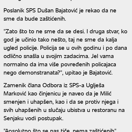
Poslanik SPS Dušan Bajatović je rekao da ne
sme da bude zaštićenih.
"Zato što to ne sme da se desi. I druga stvar, ko
god je učinio tako nešto, taj ne sme da kalja
ugled policije. Policija se u ovih godinu i po dana
odlično snašla u svojim zadacima. Jel vama
normalno da ima više povređenih policajaca
nego demonstranata?", upitao je Bajatović.
Zamenik člana Odbora iz SPS-a Uglješa
Marković kao činjenicu je naveo da je Milić
smenjen i uhapšen, kao i da se protiv njega i
svih uhapšenih u slučaju ubistva u restoranu na
Senjaku vodi postupak.
"Apsolutno što se nas tiče, nema zaštićenih",