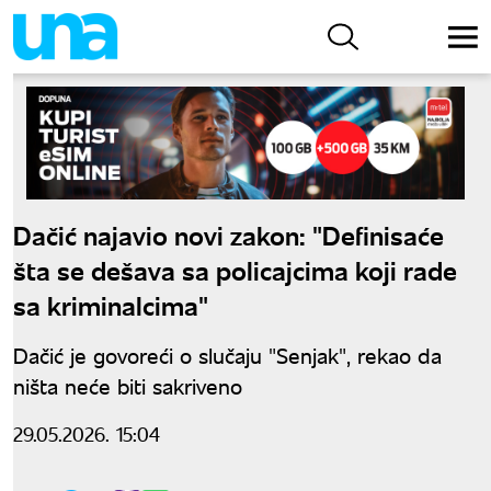
Dačić najavio novi zakon: "Definisaće
šta se dešava sa policajcima koji rade
sa kriminalcima"
Dačić je govoreći o slučaju "Senjak", rekao da
ništa neće biti sakriveno
29.05.2026. 15:04