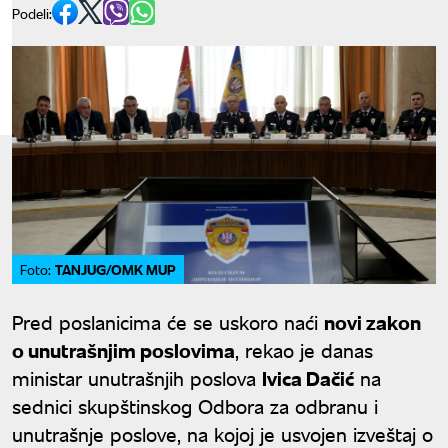
Podeli:
TANJUG/OMK MUP
Foto:
Pred poslanicima će se uskoro naći
novi zakon
o unutrašnjim poslovima
, rekao je danas
ministar unutrašnjih poslova
Ivica Dačić
na
sednici skupštinskog Odbora za odbranu i
unutrašnje poslove, na kojoj je usvojen izveštaj o