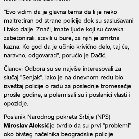
"Evo vidim da je glavna tema da li je neko
maltretiran od strane policije dok su saslušavani
i tako dalje. Znači, imate ljude koji su čoveka
zabetonirali, stavili u bure, za njih je smrtna
kazna. Ko god da je učinio krivično delo, taj će,
naravno, odgovarati", poručio je Dačić.
Članovi Odbora su se najviše interesovali za
slučaj "Senjak", iako je na dnevnom redu bio
izveštaj policije o radu za poslednje tromesečje
prošle godine, a polemisali su i poslanici vlasti i
opozicije.
Poslanik Narodnog pokreta Srbije (NPS)
Miroslav Aleksić
je tvrdio da su prvi "problemi"
oko bivšeg načelnika beogradske policije