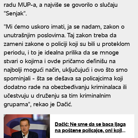
radu MUP-a, a najviše se govorilo o slučaju
"Senjak".
"Mi ćemo uskoro imati, ja se nadam, zakon o
unutrašnjim poslovima. Taj zakon treba da
zameni zakone o policiji koji su bili u proteklom
periodu, i to je idealna prilika da se mnoge
stvari o kojima i ovde pričamo definišu na
najbolji mogući način, uključujući i ovo što smo
spominjali - šta se dešava sa policajcima koji
dodatno rade na obezbeđivanju kriminalaca ili
učestvuju u druženju sa tim kriminalnim
grupama", rekao je Dačić.
Dačić: Ne sme da se baca ljaga
na poštene policajce, oni koji
brukaju policiju treba da se