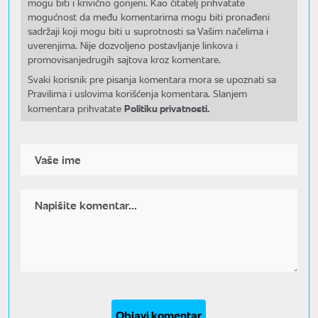
mogu biti i krivično gonjeni. Kao čitatelj prihvatate
mogućnost da među komentarima mogu biti pronađeni
sadržaji koji mogu biti u suprotnosti sa Vašim načelima i
uverenjima. Nije dozvoljeno postavljanje linkova i
promovisanjedrugih sajtova kroz komentare.
Svaki korisnik pre pisanja komentara mora se upoznati sa
Pravilima i uslovima korišćenja komentara. Slanjem
Politiku privatnosti.
komentara prihvatate
Objavi komentar