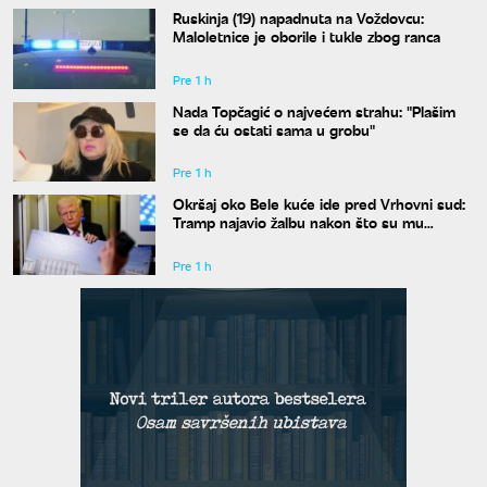
Ruskinja (19) napadnuta na Voždovcu:
Maloletnice je oborile i tukle zbog ranca
Pre 1 h
Nada Topčagić o najvećem strahu: "Plašim
se da ću ostati sama u grobu"
Pre 1 h
Okršaj oko Bele kuće ide pred Vrhovni sud:
Tramp najavio žalbu nakon što su mu
blokirani radovi
Pre 1 h