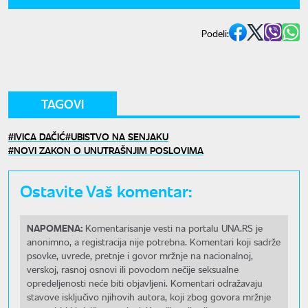
Podeli:
TAGOVI
IVICA DAČIĆ
UBISTVO NA SENJAKU
NOVI ZAKON O UNUTRAŠNJIM POSLOVIMA
Ostavite Vaš komentar:
NAPOMENA:
Komentarisanje vesti na portalu UNA.RS je
anonimno, a registracija nije potrebna. Komentari koji sadrže
psovke, uvrede, pretnje i govor mržnje na nacionalnoj,
verskoj, rasnoj osnovi ili povodom nečije seksualne
opredeljenosti neće biti objavljeni. Komentari odražavaju
stavove isključivo njihovih autora, koji zbog govora mržnje