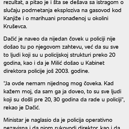
rezultat, a pitao je i šta se dešava sa istragom o
slučaju podmetanja eksploziva na gasovod kod
Kanjiže i o marihuani pronađenoj u okolini
Kruševca.
Dačić je naveo da nijedan čovek u policiji nije
došao tu po njegovom zahtevu, već da su sve
to ljudi koji su u policijskoj strukturi preko 20
godina, kao i da je Milić došao u Kabinet
direktora policije još 2003. godine.
"Ja ovde nemam nijednog mog čoveka. Kad
kažem moj, da sam ga ja doveo, to su sve ljudi
koji su došli pre 20, 30 godina da rade u policiji",
rekao je Dačić.
Ministar je naglasio da je policija operativno
nezavisna i da njom rukovodi direktor, kao i da