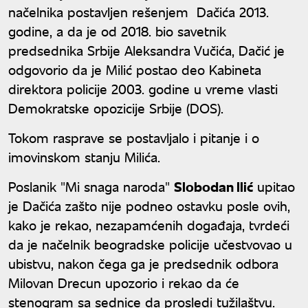
načelnika postavljen rešenjem Dačića 2013.
godine, a da je od 2018. bio savetnik
predsednika Srbije Aleksandra Vučića, Dačić je
odgovorio da je Milić postao deo Kabineta
direktora policije 2003. godine u vreme vlasti
Demokratske opozicije Srbije (DOS).
Tokom rasprave se postavljalo i pitanje i o
imovinskom stanju Milića.
Poslanik "Mi snaga naroda"
Slobodan Ilić
upitao
je Dačića zašto nije podneo ostavku posle ovih,
kako je rekao, nezapamćenih događaja, tvrdeći
da je načelnik beogradske policije učestvovao u
ubistvu, nakon čega ga je predsednik odbora
Milovan Drecun upozorio i rekao da će
stenogram sa sednice da prosledi tužilaštvu.