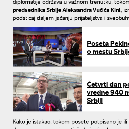
diplomatije održava u važnom trenutku, tokom
predsednika Srbije Aleksandra Vučića Kini,
iz
podsticaj daljem jačanju prijateljstva i sveob
Poseta Peking
o mestu Srbij
Četvrti dan po
vredne 940 mi
Srbiji
Kako je istakao, tokom posete potpisano je ili 