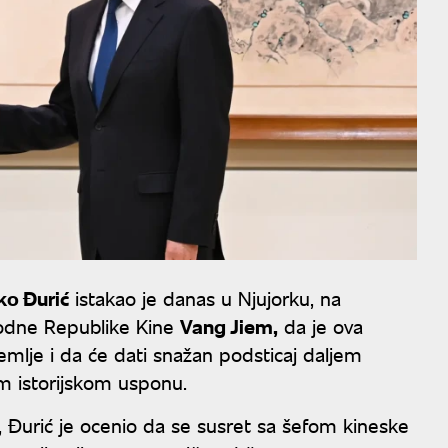
ko Đurić
istakao je danas u Njujorku, na
rodne Republike Kine
Vang Jiem,
da je ova
mlje i da će dati snažan podsticaj daljem
m istorijskom usponu.
a, Đurić je ocenio da se susret sa šefom kineske