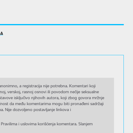
NA
nonimno, a registracija nije potrebna. Komentari koji
noj, verskoj, rasnoj osnovi ili povodom nečije seksualne
stavove isključivo njihovih autora, koji zbog govora mržnje
gućnost da među komentarima mogu biti pronađeni sadržaji
a. Nije dozvoljeno postavljanje linkova i
 Pravilima i uslovima korišćenja komentara. Slanjem