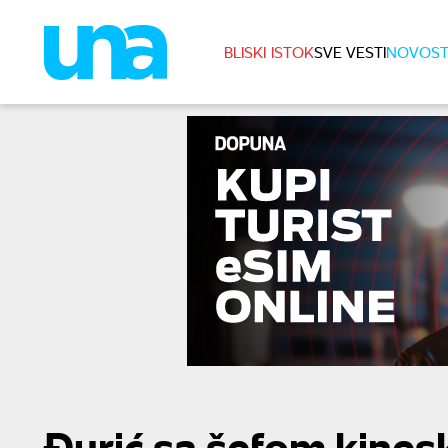
BLISKI ISTOK
SVE VESTI
NOVOST
Đurić sa šefom kines