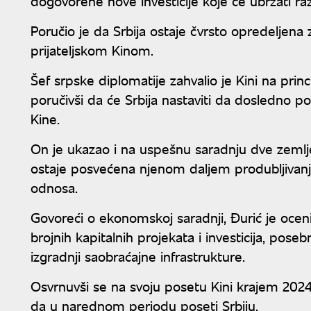
dogovorene nove investicije koje će ubrzati raz
Poručio je da Srbija ostaje čvrsto opredeljen
prijateljskom Kinom.
Šef srpske diplomatije zahvalio je Kini na prin
poručivši da će Srbija nastaviti da dosledno 
Kine.
On je ukazao i na uspešnu saradnju dve zemlje 
ostaje posvećena njenom daljem produbljivanju 
odnosa.
Govoreći o ekonomskoj saradnji, Đurić je oceni
brojnih kapitalnih projekata i investicija, pos
izgradnji saobraćajne infrastrukture.
Osvrnuvši se na svoju posetu Kini krajem 2024
da u narednom periodu poseti Srbiju.