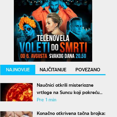
NAJNOVIJE
NAJČITANIJE
POVEZANO
Naučnici otkrili misteriozne
vrtloge na Suncu koji pokreću
solarne baklje
Pre 1 min
Konačno otkrivena tačna brojka: