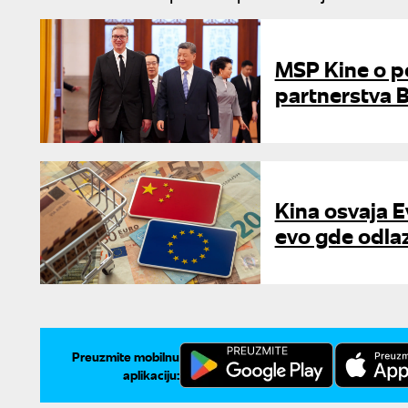
MSP Kine o po
partnerstva 
Kina osvaja E
evo gde odlaz
Preuzmite mobilnu
aplikaciju: