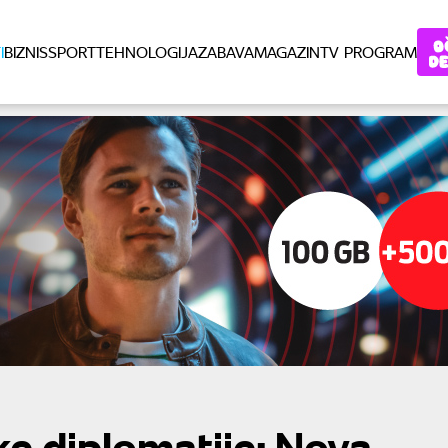
I
BIZNIS
SPORT
TEHNOLOGIJA
ZABAVA
MAGAZIN
TV PROGRAM
ke diplomatije: Nova