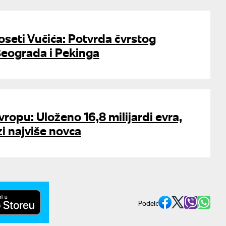
seti Vučića: Potvrda čvrstog
Beograda i Pekinga
vropu: Uloženo 16,8 milijardi evra,
i najviše novca
Podeli: