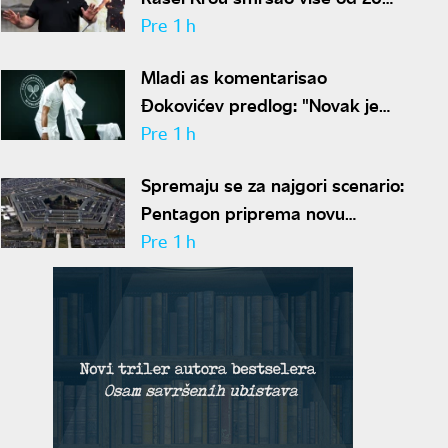
kilograma pa zapalio društvene
Pre 1 h
mreže novim izgledom
Mladi as komentarisao
Đokovićev predlog: "Novak je
sve stariji, zato nam predlaže
Pre 1 h
kraće mečeve"
Spremaju se za najgori scenario:
Pentagon priprema novu
nuklearnu strategiju za
Pre 1 h
eventualni sukob sa Rusijom i
Kinom