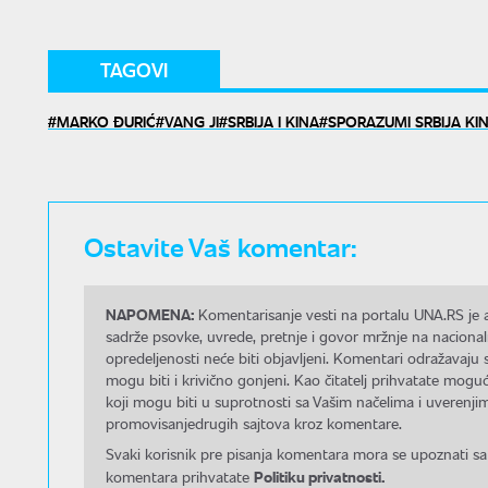
TAGOVI
MARKO ĐURIĆ
VANG JI
SRBIJA I KINA
SPORAZUMI SRBIJA KI
Ostavite Vaš komentar:
NAPOMENA:
Komentarisanje vesti na portalu UNA.RS je a
sadrže psovke, uvrede, pretnje i govor mržnje na nacional
opredeljenosti neće biti objavljeni. Komentari odražavaju 
mogu biti i krivično gonjeni. Kao čitatelj prihvatate mo
koji mogu biti u suprotnosti sa Vašim načelima i uverenjim
promovisanjedrugih sajtova kroz komentare.
Svaki korisnik pre pisanja komentara mora se upoznati sa
Politiku privatnosti.
komentara prihvatate