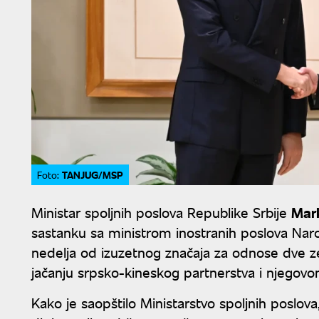
TANJUG/MSP
Foto:
Ministar spoljnih poslova Republike Srbije
Mar
sastanku sa ministrom inostranih poslova Na
nedelja od izuzetnog značaja za odnose dve ze
jačanju srpsko-kineskog partnerstva i njegovo
Kako je saopštilo Ministarstvo spoljnih poslov