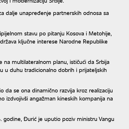
voj i modernizaciju Srbije.
a za dalje unapređenje partnerskih odnosa sa
cipijelnom stavu po pitanju Kosova i Metohije,
podržava ključne interese Narodne Republike
na multilateralnom planu, ističući da Srbija
u duhu tradicionalno dobrih i prijateljskih
o da se ona dinamično razvija kroz realizaciju
ebno izdvojivši angažman kineskih kompanija na
. godine, Đurić je uputio poziv ministru Vangu