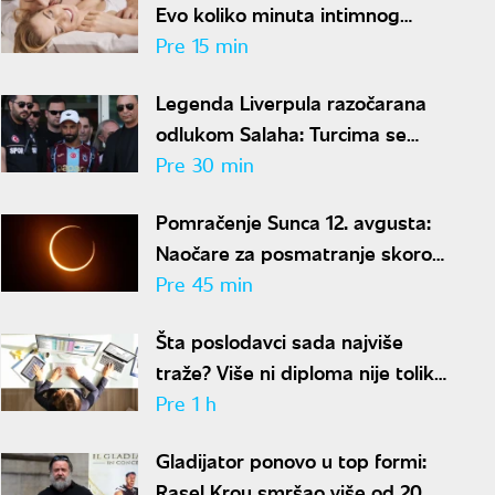
Evo koliko minuta intimnog
odnosa je ženi potrebno da bi
Pre 15 min
bila potpuno zadovoljna
Legenda Liverpula razočarana
odlukom Salaha: Turcima se
neće dopasti ove reči
Pre 30 min
Pomračenje Sunca 12. avgusta:
Naočare za posmatranje skoro
rasprodate
Pre 45 min
Šta poslodavci sada najviše
traže? Više ni diploma nije toliko
važna
Pre 1 h
Gladijator ponovo u top formi:
Rasel Krou smršao više od 20