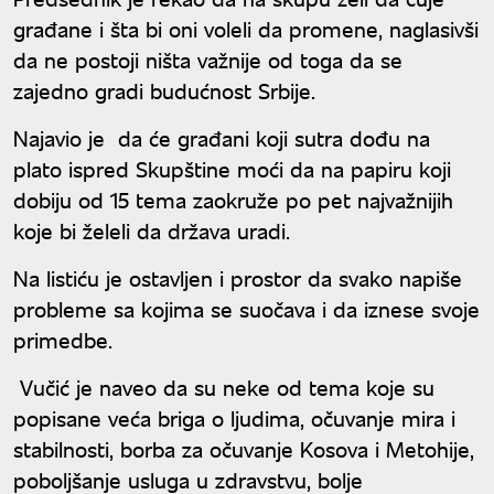
građane i šta bi oni voleli da promene, naglasivši
da ne postoji ništa važnije od toga da se
zajedno gradi budućnost Srbije.
Najavio je da će građani koji sutra dođu na
plato ispred Skupštine moći da na papiru koji
dobiju od 15 tema zaokruže po pet najvažnijih
koje bi želeli da država uradi.
Na listiću je ostavljen i prostor da svako napiše
probleme sa kojima se suočava i da iznese svoje
primedbe.
Vučić je naveo da su neke od tema koje su
popisane veća briga o ljudima, očuvanje mira i
stabilnosti, borba za očuvanje Kosova i Metohije,
poboljšanje usluga u zdravstvu, bolje