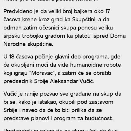
Predviđeno je da veliki broj bajkera oko 17
časova krene kroz grad ka Skupštini, a da
odmah zatim učesnici skupa ponesu veliku
srpsku trobojku gradom ka platou ispred Doma
Narodne skupštine.
U 18 časova počinje glavni deo programa, gde
će okupljeni moći da vide humanoidne robote
koji igraju "Moravac", a zatim će se obratiti
predsednik Srbije Aleksandar Vučić.
Vučić je ranije pozvao sve građane na skup da
bi se, kako je istakao, okupili pod zastavom
Srbije i naveo da će to biti prilika da se
predstave planovi i program za budućnost.
Predsednik je rekao da na skupu želi da čuje