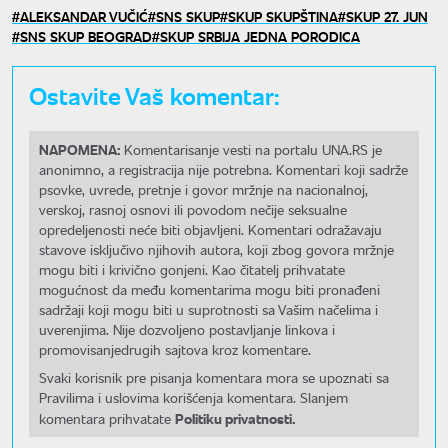
ALEKSANDAR VUČIĆ
SNS SKUP
SKUP SKUPŠTINA
SKUP 27. JUN
SNS SKUP BEOGRAD
SKUP SRBIJA JEDNA PORODICA
Ostavite Vaš komentar:
NAPOMENA:
Komentarisanje vesti na portalu UNA.RS je
anonimno, a registracija nije potrebna. Komentari koji sadrže
psovke, uvrede, pretnje i govor mržnje na nacionalnoj,
verskoj, rasnoj osnovi ili povodom nečije seksualne
opredeljenosti neće biti objavljeni. Komentari odražavaju
stavove isključivo njihovih autora, koji zbog govora mržnje
mogu biti i krivično gonjeni. Kao čitatelj prihvatate
mogućnost da među komentarima mogu biti pronađeni
sadržaji koji mogu biti u suprotnosti sa Vašim načelima i
uverenjima. Nije dozvoljeno postavljanje linkova i
promovisanjedrugih sajtova kroz komentare.
Svaki korisnik pre pisanja komentara mora se upoznati sa
Pravilima i uslovima korišćenja komentara. Slanjem
Politiku privatnosti.
komentara prihvatate