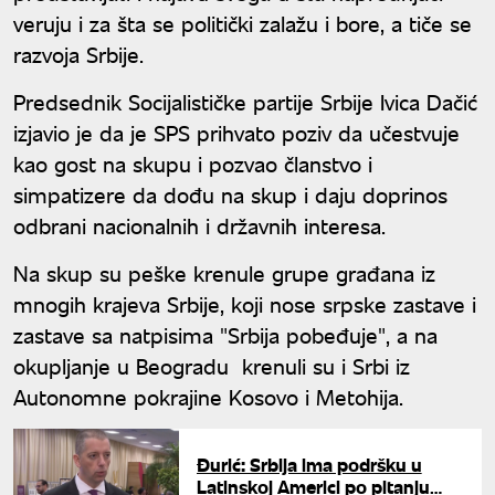
veruju i za šta se politički zalažu i bore, a tiče se
razvoja Srbije.
Predsednik Socijalističke partije Srbije Ivica Dačić
izjavio je da je SPS prihvato poziv da učestvuje
kao gost na skupu i pozvao članstvo i
simpatizere da dođu na skup i daju doprinos
odbrani nacionalnih i državnih interesa.
Na skup su peške krenule grupe građana iz
mnogih krajeva Srbije, koji nose srpske zastave i
zastave sa natpisima "Srbija pobeđuje", a na
okupljanje u Beogradu krenuli su i Srbi iz
Autonomne pokrajine Kosovo i Metohija.
Đurić: Srbija ima podršku u
Latinskoj Americi po pitanju