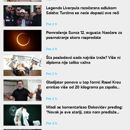
Legenda Liverpula razočarana odlukom
Salaha: Turcima se neće dopasti ove reči
Pre 2 h
Pomračenje Sunca 12. avgusta: Naočare za
posmatranje skoro rasprodate
Pre 2 h
Šta poslodavci sada najviše traže? Više ni
diploma nije toliko važna
Pre 2 h
Gladijator ponovo u top formi: Rasel Krou
smršao više od 20 kilograma pa zapalio
društvene mreže novim izgledom
Pre 2 h
Mladi as komentarisao Đokovićev predlog:
"Novak je sve stariji, zato nam predlaže
kraće mečeve"
Pre 3 h