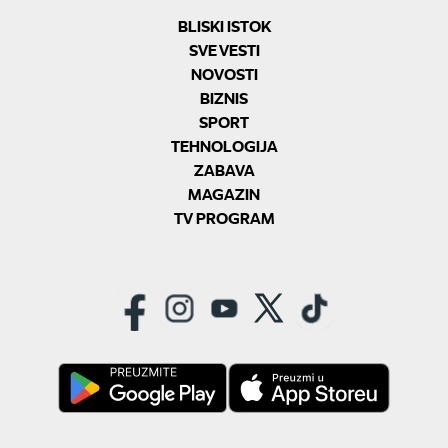
BLISKI ISTOK
SVE VESTI
NOVOSTI
BIZNIS
SPORT
TEHNOLOGIJA
ZABAVA
MAGAZIN
TV PROGRAM