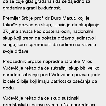
da se čuje glas građana i da se zajedno sa
građanima gradi budućnost.
Premijer Srbije prof. dr Đuro Macut, koji je
takođe pozvao na skup, izjavio je da okupljanje
27. juna shvata kao opštenarodni, nacionalni
skup koji treba da pokaže državno jedinstvo i
snagu, kao i spremnost da radimo na razvoju
svoje države.
Predsednik Srpske napredne stranke Miloš
Vučević je rekao da će sutrašnji skup biti veliko
narodno sabranje pred Vidovdan i pozvao ljude
iz cele Srbije koji imaju patriotska osećanja da
dođu.
Vučević je rekao da će skup suštinski
predstavljati i najavu svega u šta naprednjaci