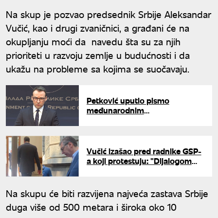
Na skup je pozvao predsednik Srbije Aleksandar
Vučić, kao i drugi zvaničnici, a građani će na
okupljanju moći da navedu šta su za njih
prioriteti u razvoju zemlje u budućnosti i da
ukažu na probleme sa kojima se suočavaju.
Petković uputio pismo
međunarodnim
predstavnicima: "Zaustavite
teror nad Srbima"
Vučić izašao pred radnike GSP-
a koji protestuju: "Dijalogom
možemo da rešavamo
probleme"
Na skupu će biti razvijena najveća zastava Srbije
duga više od 500 metara i široka oko 10