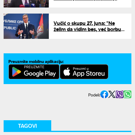
KiM
Vučić o skupu 27. juna: "Ne
želim da vidim bes, već borbu
za Srbiju"
Preuzmite mobilnu aplikaciju:
Podeli:
TAGOVI