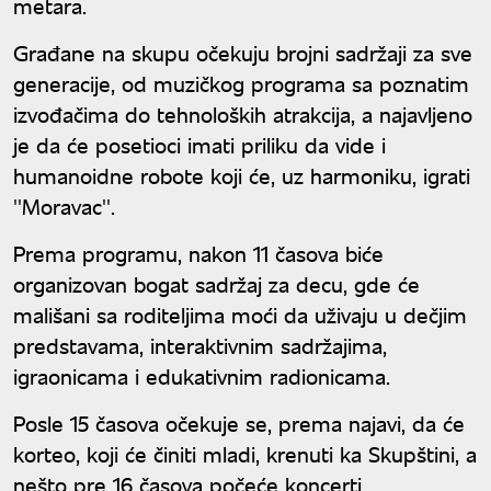
metara.
Građane na skupu očekuju brojni sadržaji za sve
generacije, od muzičkog programa sa poznatim
izvođačima do tehnoloških atrakcija, a najavljeno
je da će posetioci imati priliku da vide i
humanoidne robote koji će, uz harmoniku, igrati
''Moravac''.
Prema programu, nakon 11 časova biće
organizovan bogat sadržaj za decu, gde će
mališani sa roditeljima moći da uživaju u dečjim
predstavama, interaktivnim sadržajima,
igraonicama i edukativnim radionicama.
Posle 15 časova očekuje se, prema najavi, da će
korteo, koji će činiti mladi, krenuti ka Skupštini, a
nešto pre 16 časova počeće koncerti.