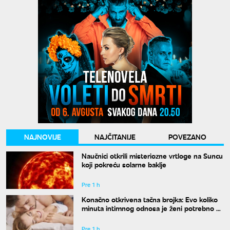
NAJNOVIJE
NAJČITANIJE
POVEZANO
Naučnici otkrili misteriozne vrtloge na Suncu
koji pokreću solarne baklje
Pre 1 h
Konačno otkrivena tačna brojka: Evo koliko
minuta intimnog odnosa je ženi potrebno da
bi bila potpuno zadovoljna
Pre 1 h