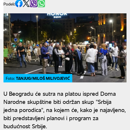
Podeli:
TANJUG/MILOŠ MILIVOJEVIĆ
Foto:
U Beogradu će sutra na platou ispred Doma
Narodne skupštine biti održan skup "Srbija
jedna porodica", na kojem će, kako je najavljeno,
biti predstavljeni planovi i program za
budućnost Srbije.