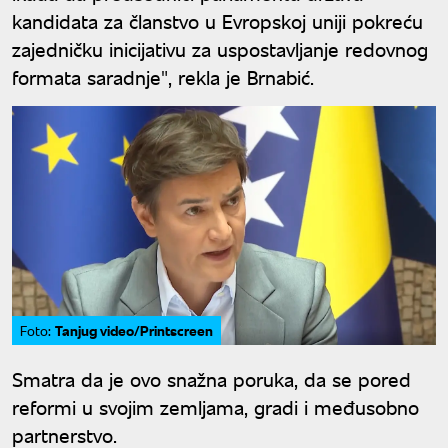
kandidata za članstvo u Evropskoj uniji pokreću
zajedničku inicijativu za uspostavljanje redovnog
formata saradnje", rekla je Brnabić.
Tanjug video/Printscreen
Foto:
Smatra da je ovo snažna poruka, da se pored
reformi u svojim zemljama, gradi i međusobno
partnerstvo.