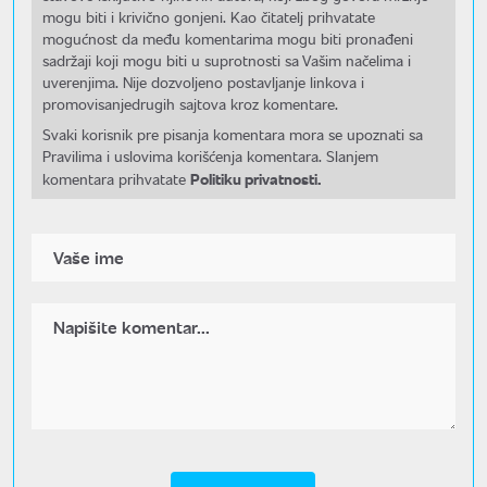
mogu biti i krivično gonjeni. Kao čitatelj prihvatate
mogućnost da među komentarima mogu biti pronađeni
sadržaji koji mogu biti u suprotnosti sa Vašim načelima i
uverenjima. Nije dozvoljeno postavljanje linkova i
promovisanjedrugih sajtova kroz komentare.
Svaki korisnik pre pisanja komentara mora se upoznati sa
Pravilima i uslovima korišćenja komentara. Slanjem
Politiku privatnosti.
komentara prihvatate