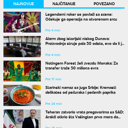
NAJNOVIJE
NAJČITANIJE
POVEZANO
Legendarni roker se povlači sa scene:
Očekuje ga operacija na otvorenom srcu
Pre 4 min
Alarm zbog istorijski niskog Dunava:
Proizvodnja struje pala 50 odsto, evo da li je
snabdevanje ugroženo
Pre 4 min
Notingem Forest želi zvezdu Monaka: Za
transfer traže 50 miliona evra
Pre 17 min
Starinski namaz sa juga Srbije: Kremasti
delikates od pečuraka i pečenih paprika
Pre 24 min
Teheran zatvorio vrata pregovorima sa SAD:
Arakči otkrio šta Vašington prvo mora da
uradi
Pre 25 min