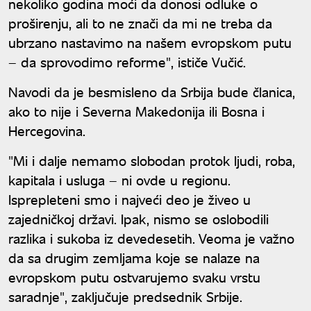
nekoliko godina moći da donosi odluke o
proširenju, ali to ne znači da mi ne treba da
ubrzano nastavimo na našem evropskom putu
– da sprovodimo reforme", ističe Vučić.
Navodi da je besmisleno da Srbija bude članica,
ako to nije i Severna Makedonija ili Bosna i
Hercegovina.
"Mi i dalje nemamo slobodan protok ljudi, roba,
kapitala i usluga – ni ovde u regionu.
Isprepleteni smo i najveći deo je živeo u
zajedničkoj državi. Ipak, nismo se oslobodili
razlika i sukoba iz devedesetih. Veoma je važno
da sa drugim zemljama koje se nalaze na
evropskom putu ostvarujemo svaku vrstu
saradnje", zaključuje predsednik Srbije.