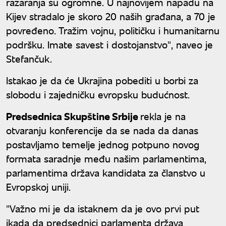
razaranja su ogromne. U najnovijem napadu na
Kijev stradalo je skoro 20 naših građana, a 70 je
povređeno. Tražim vojnu, političku i humanitarnu
podršku. Imate savest i dostojanstvo", naveo je
Stefančuk.
Istakao je da će Ukrajina pobediti u borbi za
slobodu i zajedničku evropsku budućnost.
Predsednica Skupštine Srbije
rekla je na
otvaranju konferencije da se nada da danas
postavljamo temelje jednog potpuno novog
formata saradnje među našim parlamentima,
parlamentima država kandidata za članstvo u
Evropskoj uniji.
"Važno mi je da istaknem da je ovo prvi put
ikada da predsednici parlamenta država