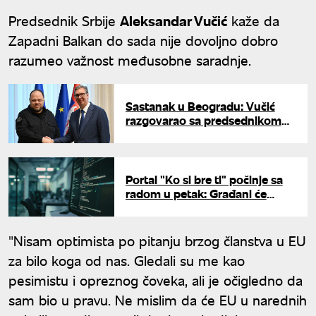
Predsednik Srbije
Aleksandar Vučić
kaže da
Zapadni Balkan do sada nije dovoljno dobro
razumeo važnost međusobne saradnje.
Sastanak u Beogradu: Vučić
razgovarao sa predsednikom
ukrajinskog parlamenta
Portal "Ko si bre ti" počinje sa
radom u petak: Građani će
anonimno moći da prijave
nepravilnosti funkcionera
"Nisam optimista po pitanju brzog članstva u EU
za bilo koga od nas. Gledali su me kao
pesimistu i opreznog čoveka, ali je očigledno da
sam bio u pravu. Ne mislim da će EU u narednih