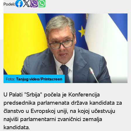
Podeli:
Tanjug video/Printscreen
Foto:
U Palati "Srbija" počela je Konferencija
predsednika parlamenata država kandidata za
članstvo u Evropskoj uniji, na kojoj učestvuju
najviši parlamentarni zvaničnici zemalja
kandidata.