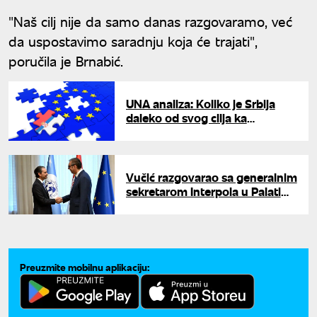
"Naš cilj nije da samo danas razgovaramo, već
da uspostavimo saradnju koja će trajati",
poručila je Brnabić.
UNA analiza: Koliko je Srbija
daleko od svog cilja ka
punopravnom članstvu u
Evropskoj uniji?
Vučić razgovarao sa generalnim
sekretarom Interpola u Palati
Srbija
Preuzmite mobilnu aplikaciju: