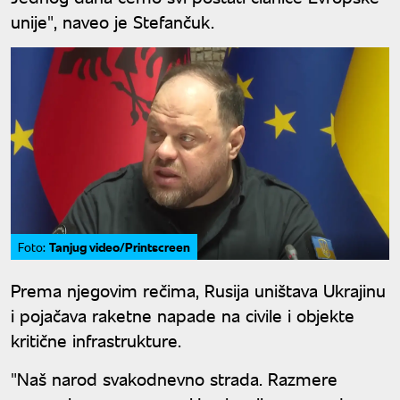
unije", naveo je Stefančuk.
Tanjug video/Printscreen
Foto:
Prema njegovim rečima, Rusija uništava Ukrajinu
i pojačava raketne napade na civile i objekte
kritične infrastrukture.
"Naš narod svakodnevno strada. Razmere