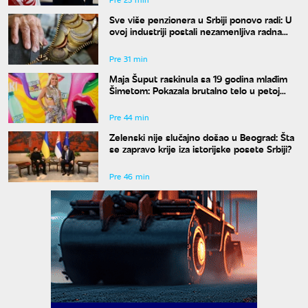
Sve više penzionera u Srbiji ponovo radi: U
ovoj industriji postali nezamenljiva radna
snaga
Pre 31 min
Maja Šuput raskinula sa 19 godina mlađim
Šimetom: Pokazala brutalno telo u petoj
deceniji
Pre 44 min
Zelenski nije slučajno došao u Beograd: Šta
se zapravo krije iza istorijske posete Srbiji?
Pre 46 min