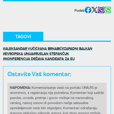
Podeli:
TAGOVI
ALEKSANDAR VUČIĆ
ANA BRNABIĆ
ZAPADNI BALKAN
EVROPSKA UNIJA
RUSLAN STEFANČUK
KONFERENCIJA DRŽAVA KANDIDATA ZA EU
Ostavite Vaš komentar:
NAPOMENA:
Komentarisanje vesti na portalu UNA.RS je
anonimno, a registracija nije potrebna. Komentari koji sadrže
psovke, uvrede, pretnje i govor mržnje na nacionalnoj,
verskoj, rasnoj osnovi ili povodom nečije seksualne
opredeljenosti neće biti objavljeni. Komentari odražavaju
stavove isključivo njihovih autora, koji zbog govora mržnje