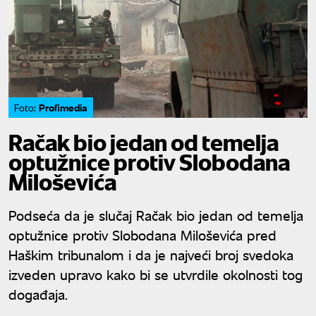
Profimedia
Foto:
Račak bio jedan od temelja
optužnice protiv Slobodana
Miloševića
Podseća da je slučaj Račak bio jedan od temelja
optužnice protiv Slobodana Miloševića pred
Haškim tribunalom i da je najveći broj svedoka
izveden upravo kako bi se utvrdile okolnosti tog
događaja.