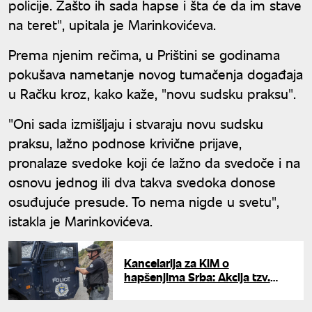
policije. Zašto ih sada hapse i šta će da im stave
na teret", upitala je Marinkovićeva.
Prema njenim rečima, u Prištini se godinama
pokušava nametanje novog tumačenja događaja
u Račku kroz, kako kaže, "novu sudsku praksu".
"Oni sada izmišljaju i stvaraju novu sudsku
praksu, lažno podnose krivične prijave,
pronalaze svedoke koji će lažno da svedoče i na
osnovu jednog ili dva takva svedoka donose
osuđujuće presude. To nema nigde u svetu",
istakla je Marinkovićeva.
Kancelarija za KiM o
hapšenjima Srba: Akcija tzv.
kosovske policije sprovedena u
šest sela