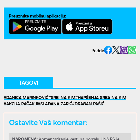
Preuzmite mobilnu aplikaciju:
Podeli:
TAGOVI
DANICA MARINKOVIĆ
SRBI NA KIM
HAPŠENJA SRBA NA KIM
AKCIJA RAČAK II
SLAĐANA ZARIĆ
DRAGAN PAŠIĆ
Ostavite Vaš komentar:
NAPOMENA:
Komentarisanje vesti na portalu UNA.RS je