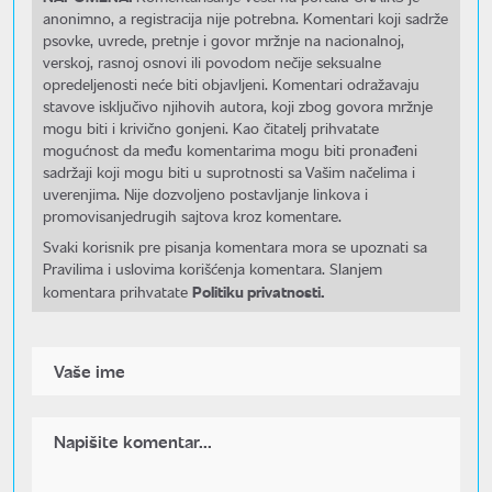
anonimno, a registracija nije potrebna. Komentari koji sadrže
psovke, uvrede, pretnje i govor mržnje na nacionalnoj,
verskoj, rasnoj osnovi ili povodom nečije seksualne
opredeljenosti neće biti objavljeni. Komentari odražavaju
stavove isključivo njihovih autora, koji zbog govora mržnje
mogu biti i krivično gonjeni. Kao čitatelj prihvatate
mogućnost da među komentarima mogu biti pronađeni
sadržaji koji mogu biti u suprotnosti sa Vašim načelima i
uverenjima. Nije dozvoljeno postavljanje linkova i
promovisanjedrugih sajtova kroz komentare.
Svaki korisnik pre pisanja komentara mora se upoznati sa
Pravilima i uslovima korišćenja komentara. Slanjem
Politiku privatnosti.
komentara prihvatate