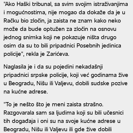
"Ako Haški tribunal, sa svim svojim istraživanjima
i mogućnostima, nije mogao da dokaže da je u
Račku bio zločin, ja zaista ne znam kako neko
može da bude optužen za zločin na osnovu
jednog snimka koji ne pokazuje ništa drugo
osim da su to bili pripadnici Posebnih jedinica
policije", rekla je Zarićeva.
Naglasila je i da su pojedini nekadašnji
pripadnici srpske policije, koji već godinama žive
u Beogradu, Nišu ili Valjevu, dobili sudske pozive
na kućne adrese.
"To je nešto što je meni zaista strašno.
Razgovarala sam sa ljudima koji su bili učesnici
tih događaja i oni su na svoje kućne adrese u
Beogradu, Nišu ili Valjevu ili gde žive dobili