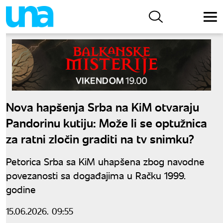
Nova hapšenja Srba na KiM otvaraju
Pandorinu kutiju: Može li se optužnica
za ratni zločin graditi na tv snimku?
Petorica Srba sa KiM uhapšena zbog navodne
povezanosti sa događajima u Račku 1999.
godine
15.06.2026. 09:55