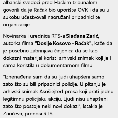
albanski svedoci pred Haškim tribunalom
govorili da je Račak bio uporište OVK i da su u
sukobu učestvovali naoružani pripadnici te
organizacije.
Novinarka i urednica RTS-a
Slađana Zarić,
autorka filma
"Dosije Kosovo - Račak",
kaže da
je posebno zabrinjava činjenica da se kao
dokazni materijal koristi arhivski snimak koji je i
sama koristila u dokumentarnom filmu.
"Iznenađena sam da su ljudi uhapšeni samo
zato što su bili pripadnici policije. U pitanju je
arhivski snimak Asošiejted presa koji prati jednu
legitimnu policijsku akciju. Ljudi nisu uhapšeni
zato što postoje neki novi dokazi“, istakla je
Zarićeva, prenosi
RTS.