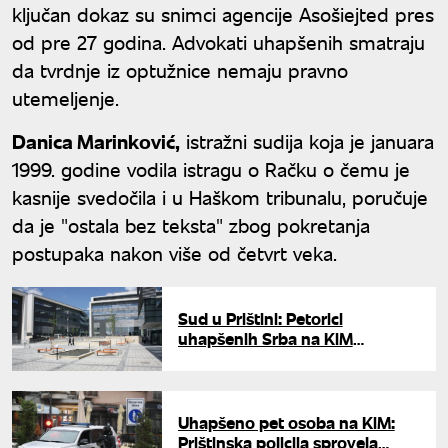
ključan dokaz su snimci agencije Asošiejted pres
od pre 27 godina. Advokati uhapšenih smatraju
da tvrdnje iz optužnice nemaju pravno
utemeljenje.
Danica Marinković,
istražni sudija koja je januara
1999. godine vodila istragu o Račku o čemu je
kasnije svedočila i u Haškom tribunalu, poručuje
da je "ostala bez teksta" zbog pokretanja
postupaka nakon više od četvrt veka.
Sud u Prištini: Petorici
uhapšenih Srba na KiM
određen pritvor do 30 dana
Uhapšeno pet osoba na KiM:
Prištinska policija sprovela