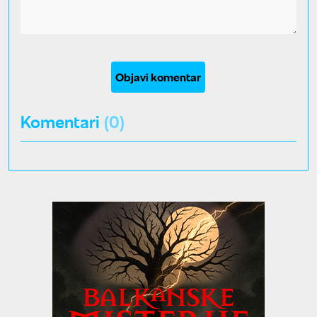
Objavi komentar
Komentari
(0)