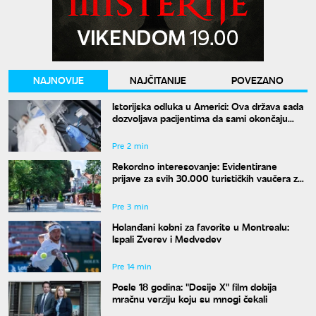
NAJNOVIJE
NAJČITANIJE
POVEZANO
Istorijska odluka u Americi: Ova država sada
dozvoljava pacijentima da sami okončaju
život
Pre 2 min
Rekordno interesovanje: Evidentirane
prijave za svih 30.000 turističkih vaučera za
penzionere
Pre 3 min
Holanđani kobni za favorite u Montrealu:
Ispali Zverev i Medvedev
Pre 14 min
Posle 18 godina: "Dosije X" film dobija
mračnu verziju koju su mnogi čekali