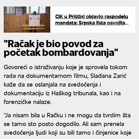
CIK u Prištini objavio raspodelu
mandata: Srpska lista osvojila
devet, Rašićeva stranka jedan
mandat
"Račak je bio povod za
početak bombardovanja"
Govoreći o istraživanju koje je sprovela tokom
rada na dokumentarnom filmu, Slađana Zarić
kaže da se oslanjala na svedočenja i
dokumentaciju iz Haškog tribunala, kao i na
forenzičke nalaze.
"Ja nisam bila u Račku i ne mogu da tvrdim šta
se tamo sto posto dogodilo. Ali sam prenela
svedočenja ljudi koji su bili tamo i činjenice koje