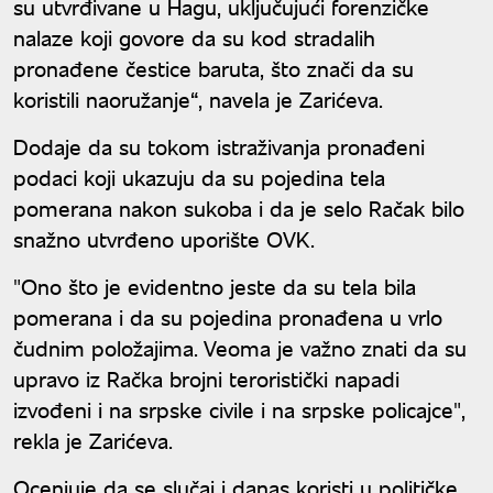
su utvrđivane u Hagu, uključujući forenzičke
nalaze koji govore da su kod stradalih
pronađene čestice baruta, što znači da su
koristili naoružanje“, navela je Zarićeva.
Dodaje da su tokom istraživanja pronađeni
podaci koji ukazuju da su pojedina tela
pomerana nakon sukoba i da je selo Račak bilo
snažno utvrđeno uporište OVK.
"Ono što je evidentno jeste da su tela bila
pomerana i da su pojedina pronađena u vrlo
čudnim položajima. Veoma je važno znati da su
upravo iz Račka brojni teroristički napadi
izvođeni i na srpske civile i na srpske policajce",
rekla je Zarićeva.
Ocenjuje da se slučaj i danas koristi u političke