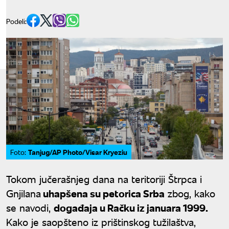
Podeli:
Tanjug/AP Photo/Visar Kryeziu
Foto:
Tokom jučerašnjeg dana na teritoriji Štrpca i
Gnjilana
uhapšena su petorica Srba
zbog, kako
se navodi,
događaja u Račku iz januara 1999.
Kako je saopšteno iz prištinskog tužilaštva,