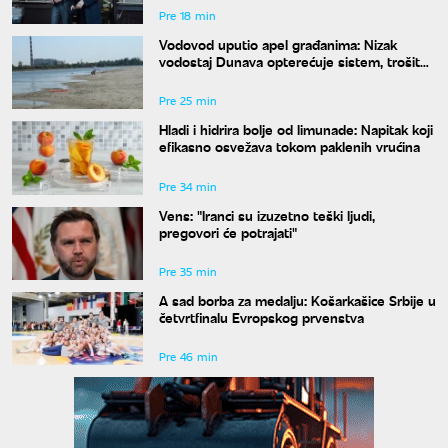
Pre 18 min
Vodovod uputio apel građanima: Nizak
vodostaj Dunava opterećuje sistem, trošite
vodu racionalno
Pre 25 min
Hladi i hidrira bolje od limunade: Napitak koji
efikasno osvežava tokom paklenih vrućina
Pre 34 min
Vens: "Iranci su izuzetno teški ljudi,
pregovori će potrajati"
Pre 35 min
A sad borba za medalju: Košarkašice Srbije u
četvrtfinalu Evropskog prvenstva
Pre 46 min