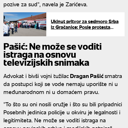
pozive za sud", navela je Zarićeva.
Ukinut pritvor za sedmoro Srba
iz Gračanice: Posle protesta
stigla odluka suda
Pašić: Ne može se voditi
istraga na osnovu
televizijskih snimaka
Advokat i bivši vojni tužilac
Dragan Pašić
smatra
da postupci koji se vode nemaju uporište ni u
međunarodnom ni u domaćem pravu.
"To što su oni nosili oružje i što su bili pripadnici
Posebnih jedinica policije u okviru je legalnosti i
legitimiteta. Ne može se voditi istraga na
osnovu novinskih arhiva i medijskih natpisa“,