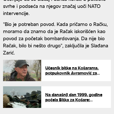
svrhe i podseća na njegov značaj uoči NATO
intervencije.
"Bio je potreban povod. Kada pričamo o Račku,
moramo da znamo da je Račak iskorišćen kao
povod za početak bombardovanja. Da nije bio
Račak, bilo bi nešto drugo", zaključila je Slađana
Zarić.
Učesnik bitke na Košarama,
potpukovnik Avramović za
UNU: "Nosio nas je ponos da
branimo svoju zemlju"
Na današnji dan 1999. godine
počela Bitka za Košare:
Stotinak protiv hiljada, ali NATO
nije prošao