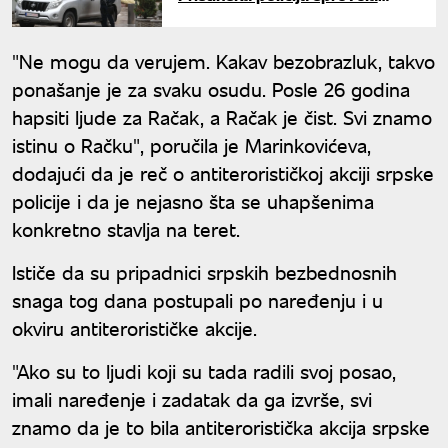
akciju zbog predmeta "Račak II"
"Ne mogu da verujem. Kakav bezobrazluk, takvo
ponašanje je za svaku osudu. Posle 26 godina
hapsiti ljude za Račak, a Račak je čist. Svi znamo
istinu o Račku", poručila je Marinkovićeva,
dodajući da je reč o antiterorističkoj akciji srpske
policije i da je nejasno šta se uhapšenima
konkretno stavlja na teret.
Ističe da su pripadnici srpskih bezbednosnih
snaga tog dana postupali po naređenju i u
okviru antiterorističke akcije.
"Ako su to ljudi koji su tada radili svoj posao,
imali naređenje i zadatak da ga izvrše, svi
znamo da je to bila antiteroristička akcija srpske