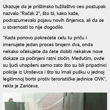
Ukazuje da je prištinsko tužilaštvo ceo postupak
nazvalo "Račak 2", što bi, kako kaže,
podrazumevalo pojavu novih činjenica, ali da se
u stvarnosti to nije dogodilo.
"Kada ponovo pokrećete celu tu priču i
imenujete jedan proces brojem dva, onda
nekako očekujete da ćete dobiti nekakve nove
dokaze za počinjeni ratni zločin. Međutim, ovde
su ljudi uhapšeni samo zato što su bili pripadnici
policije iz Uroševca i što su imali pušku u jednoj
legitimnoj borbi protiv terorističke jedinice OVK",
rekla je Zarićeva.