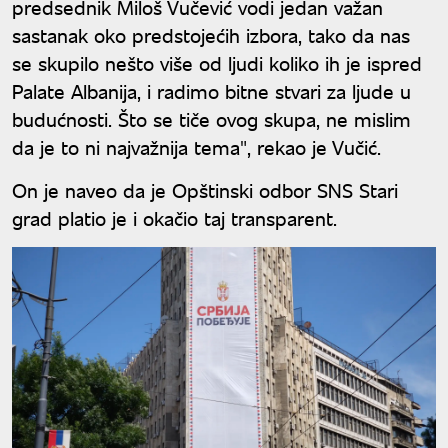
predsednik Miloš Vučević vodi jedan važan
sastanak oko predstojećih izbora, tako da nas
se skupilo nešto više od ljudi koliko ih je ispred
Palate Albanija, i radimo bitne stvari za ljude u
budućnosti. Što se tiče ovog skupa, ne mislim
da je to ni najvažnija tema", rekao je Vučić.
On je naveo da je Opštinski odbor SNS Stari
grad platio je i okačio taj transparent.