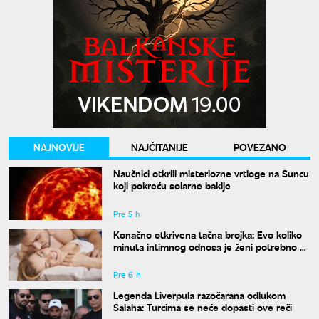
NAJNOVIJE
NAJČITANIJE
POVEZANO
Naučnici otkrili misteriozne vrtloge na Suncu
koji pokreću solarne baklje
Pre 5 h
Konačno otkrivena tačna brojka: Evo koliko
minuta intimnog odnosa je ženi potrebno da
bi bila potpuno zadovoljna
Pre 6 h
Legenda Liverpula razočarana odlukom
Salaha: Turcima se neće dopasti ove reči