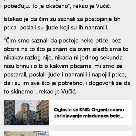
pobeđuju. To je okačeno", rekao je Vučić.
Istakao je da čim su saznali za postojanje tih
ptica, poslali su ljude koji su ih nahranili.
"Čim smo saznali da postoje neke ptice, bez
obzira na to što ja znam da ovim siledžijama to
nikakav razlog nije, nikada ni jednog sekunda
nisu brinuli o bilo kakvim pticama, mi smo se
postarali, poslali ljude i nahranili i napojili ptice,
dali su im sve što je potrebno, i dogovorili se da
to skinemo", rekao je Vučić.
Oglasio se SNS: Organizovano
zbrinjavanje mladunaca bele
čiope dok ne bude premešten
baner sa Palate Albanija