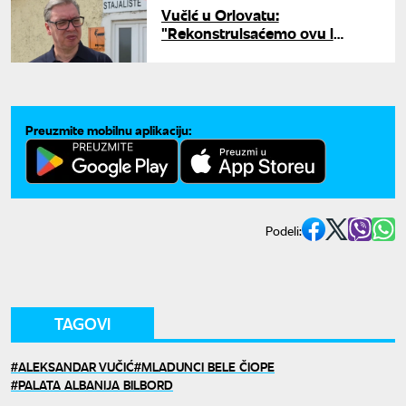
Vučić u Orlovatu:
"Rekonstruisaćemo ovu i
mnoge druge železničke
stanice"
Preuzmite mobilnu aplikaciju:
Podeli:
TAGOVI
ALEKSANDAR VUČIĆ
MLADUNCI BELE ČIOPE
PALATA ALBANIJA BILBORD