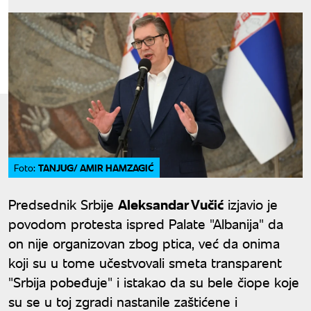
TANJUG/ AMIR HAMZAGIĆ
Foto:
Predsednik Srbije
Aleksandar Vučić
izjavio je
povodom protesta ispred Palate "Albanija" da
on nije organizovan zbog ptica, već da onima
koji su u tome učestvovali smeta transparent
"Srbija pobeđuje" i istakao da su bele čiope koje
su se u toj zgradi nastanile zaštićene i