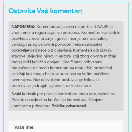
Ostavite Vaš komentar:
NAPOMENA:
Komentarisanje vesti na portalu UNA.RS je
anonimno, a registracija nije potrebna. Komentari koji sadrže
psovke, uvrede, pretnje i govor mržnje na nacionalnoj,
verskoj, rasnoj osnovi ili povodom nečije seksualne
opredeljenosti neće biti objavljeni. Komentari odražavaju
stavove isključivo njihovih autora, koji zbog govora mržnje
mogu biti i krivično gonjeni. Kao čitatelj prihvatate
mogućnost da među komentarima mogu biti pronađeni
sadržaji koji mogu biti u suprotnosti sa Vašim načelima i
uverenjima. Nije dozvoljeno postavljanje linkova i
promovisanjedrugih sajtova kroz komentare.
Svaki korisnik pre pisanja komentara mora se upoznati sa
Pravilima i uslovima korišćenja komentara. Slanjem
Politiku privatnosti.
komentara prihvatate