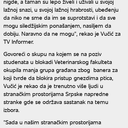
nigde, a taman su lepo živeli i uživali u svojoj
lažnoj snazi, u svojoj lažnoj hrabrosti, ubeđenju
da niko ne sme da im se suprotstavi i da sve
mogu siledžijskim ponašanjem, nasiljem da
dobiju. Naravno da ne mogu", rekao je Vučić za
TV Informer.
Govoreći o skupu na kojem se na poziv
studenata u blokadi Veterinarskog fakulteta
okupila manja grupa građana zbog banera za
koji tvrde da blokira pristup gnezdima ptica,
Vučić je rekao da je trenutno više ljudi u
stranačkim prostorijama Srpske napredne
stranke gde se održava sastanak na temu
izbora.
"Sada u našim stranačkim prostorijama