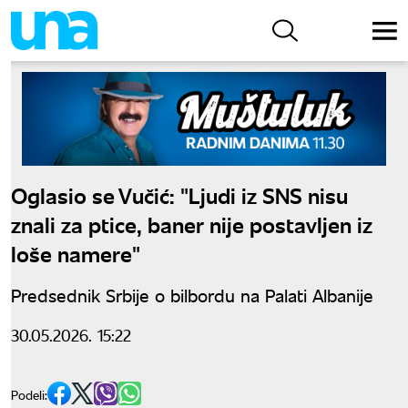
Oglasio se Vučić: "Ljudi iz SNS nisu
znali za ptice, baner nije postavljen iz
loše namere"
Predsednik Srbije o bilbordu na Palati Albanije
30.05.2026. 15:22
Podeli: