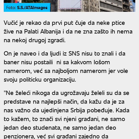
S.S./ATAImages
Foto:
Vučić je rekao da prvi put čuje da neke ptice
žive na Palati Albanija i da ne zna zašto ih nema
na nekoj drugoj zgradi.
On je naveo i da ljudi iz SNS nisu to znali i da
baner nisu postaili ni sa kakvom lošom
namerom, već sa najboljom namerom jer vole
svoju politicku organizaciju.
"Ne želeći nikoga da ugrožavaju želeli su da se
predstave na najlepši način, da kažu da je za
nas važno da ujedinjena Srbija pobeđuje. Kada
to kažem, to znači svi njeni građani, ne samo
jedan deo studenata, ne samo jedan deo
penzionera, već svi građani zajedno da