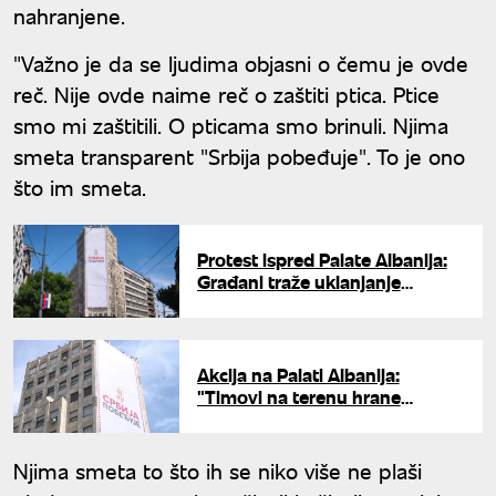
nahranjene.
"Važno je da se ljudima objasni o čemu je ovde
reč. Nije ovde naime reč o zaštiti ptica. Ptice
smo mi zaštitili. O pticama smo brinuli. Njima
smeta transparent "Srbija pobeđuje". To je ono
što im smeta.
Protest ispred Palate Albanija:
Građani traže uklanjanje
bilborda
Akcija na Palati Albanija:
"Timovi na terenu hrane
mladunce bele čiope, u
sigurnim su rukama"
Njima smeta to što ih se niko više ne plaši