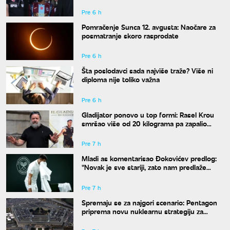
Pre 6 h
Pomračenje Sunca 12. avgusta: Naočare za
posmatranje skoro rasprodate
Pre 6 h
Šta poslodavci sada najviše traže? Više ni
diploma nije toliko važna
Pre 6 h
Gladijator ponovo u top formi: Rasel Krou
smršao više od 20 kilograma pa zapalio
društvene mreže novim izgledom
Pre 7 h
Mladi as komentarisao Đokovićev predlog:
"Novak je sve stariji, zato nam predlaže
kraće mečeve"
Pre 7 h
Spremaju se za najgori scenario: Pentagon
priprema novu nuklearnu strategiju za
eventualni sukob sa Rusijom i Kinom