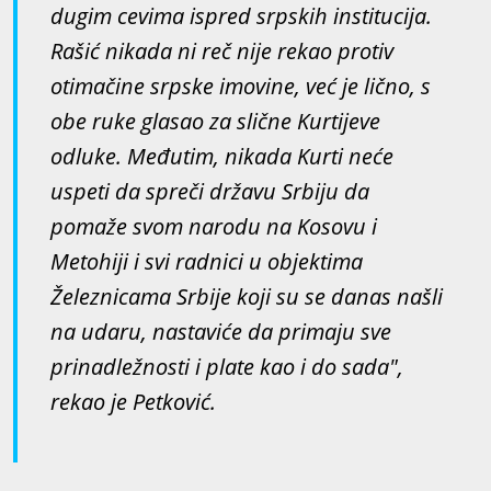
dugim cevima ispred srpskih institucija.
Rašić nikada ni reč nije rekao protiv
otimačine srpske imovine, već je lično, s
obe ruke glasao za slične Kurtijeve
odluke. Međutim, nikada Kurti neće
uspeti da spreči državu Srbiju da
pomaže svom narodu na Kosovu i
Metohiji i svi radnici u objektima
Železnicama Srbije koji su se danas našli
na udaru, nastaviće da primaju sve
prinadležnosti i plate kao i do sada",
rekao je Petković.