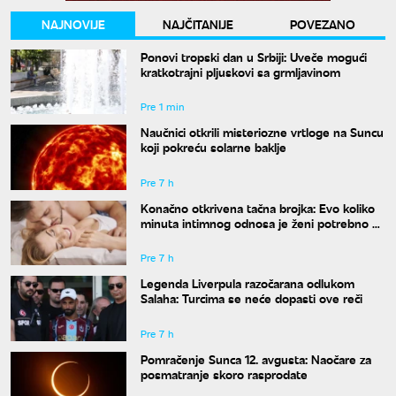
NAJNOVIJE
NAJČITANIJE
POVEZANO
Ponovi tropski dan u Srbiji: Uveče mogući
kratkotrajni pljuskovi sa grmljavinom
Pre 1 min
Naučnici otkrili misteriozne vrtloge na Suncu
koji pokreću solarne baklje
Pre 7 h
Konačno otkrivena tačna brojka: Evo koliko
minuta intimnog odnosa je ženi potrebno da
bi bila potpuno zadovoljna
Pre 7 h
Legenda Liverpula razočarana odlukom
Salaha: Turcima se neće dopasti ove reči
Pre 7 h
Pomračenje Sunca 12. avgusta: Naočare za
posmatranje skoro rasprodate