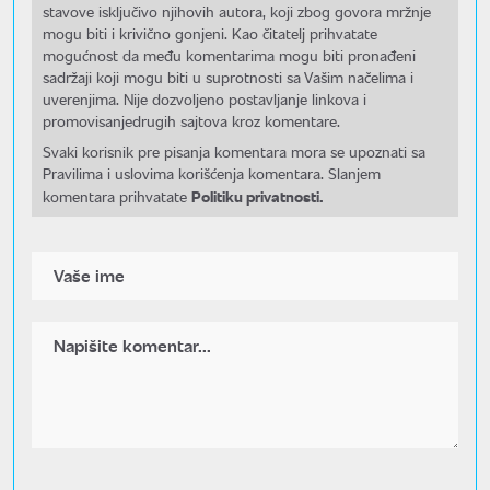
stavove isključivo njihovih autora, koji zbog govora mržnje
mogu biti i krivično gonjeni. Kao čitatelj prihvatate
mogućnost da među komentarima mogu biti pronađeni
sadržaji koji mogu biti u suprotnosti sa Vašim načelima i
uverenjima. Nije dozvoljeno postavljanje linkova i
promovisanjedrugih sajtova kroz komentare.
Svaki korisnik pre pisanja komentara mora se upoznati sa
Pravilima i uslovima korišćenja komentara. Slanjem
Politiku privatnosti.
komentara prihvatate