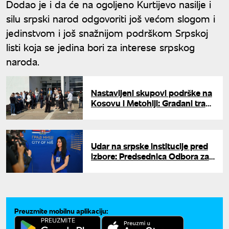
Dodao je i da će na ogoljeno Kurtijevo nasilje i
silu srpski narod odgovoriti još većom slogom i
jedinstvom i još snažnijom podrškom Srpskoj
listi koja se jedina bori za interese srpskog
naroda.
Nastavljeni skupovi podrške na
Kosovu i Metohiji: Građani traže
oslobađanje uhapšenih Srba
Udar na srpske institucije pred
izbore: Predsednica Odbora za
KiM o hapšenjima i planovima
Prištine
Preuzmite mobilnu aplikaciju: