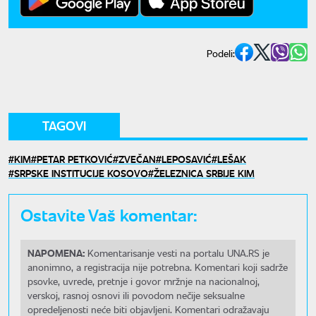
Podeli:
TAGOVI
KIM
PETAR PETKOVIĆ
ZVEČAN
LEPOSAVIĆ
LEŠAK
SRPSKE INSTITUCIJE KOSOVO
ŽELEZNICA SRBIJE KIM
Ostavite Vaš komentar:
NAPOMENA:
Komentarisanje vesti na portalu UNA.RS je
anonimno, a registracija nije potrebna. Komentari koji sadrže
psovke, uvrede, pretnje i govor mržnje na nacionalnoj,
verskoj, rasnoj osnovi ili povodom nečije seksualne
opredeljenosti neće biti objavljeni. Komentari odražavaju