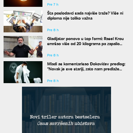
Pre 7 h
Šta poslodavci sada najviše traže? Više ni
diploma nije toliko važna
Pre 8 h
Gladijator ponovo u top formi: Rasel Krou
smršao više od 20 kilograma pa zapalio
društvene mreže novim izgledom
Pre 8 h
Mladi as komentarisao Đokovićev predlog:
"Novak je sve stariji, zato nam predlaže
kraće mečeve"
Pre 8 h