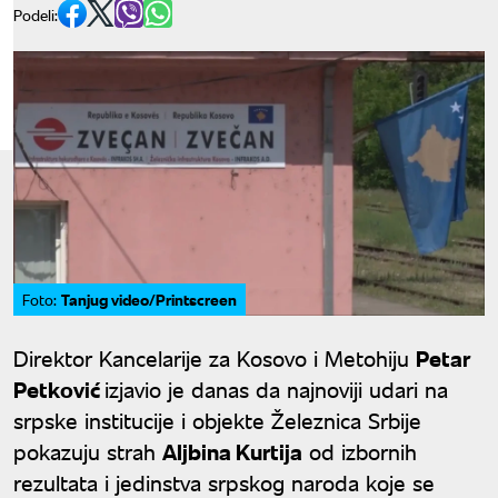
Podeli:
Tanjug video/Printscreen
Foto:
Direktor Kancelarije za Kosovo i Metohiju
Petar
Petković
izjavio je danas da najnoviji udari na
srpske institucije i objekte Železnica Srbije
pokazuju strah
Aljbina Kurtija
od izbornih
rezultata i jedinstva srpskog naroda koje se