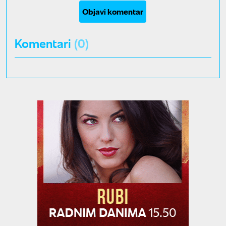
Objavi komentar
Komentari
(0)