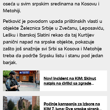
oseća u svim srpskim sredinama na Kosovu i
Metohiji.
Petković je povodom upada prištinskih vlasti u
objekte Železnica Srbije u Zvečanu, Leposaviću,
Lešku i Ibarskoj Slatini rekao da taj Kurtijev
panični napad na srpske objekte, pokazuje
zašto još snažnije svi Srbi sa Kosova i Metohije
treba da podrže Srpsku listu i stanu pod jedan
barjak.
Novi incident na KiM: Skinut
natpis na ćirilici sa zgrade
Železnice Srbije u više opština
Počinje kampanja za izbore na
KiM 7. juna: Dve srpske stranke