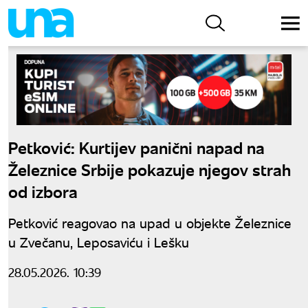
Petković: Kurtijev panični napad na
Železnice Srbije pokazuje njegov strah
od izbora
Petković reagovao na upad u objekte Železnice
u Zvečanu, Leposaviću i Lešku
28.05.2026. 10:39