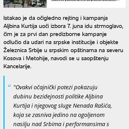
u trci za mandate
Istakao je da očigledno rejting i kampanja
Aljbina Kurtija uoči izbora 7. juna idu strmoglavo,
čim je za prvi dan predizborne kampanje
odlučio da udari na srpske institucije i objekte
Železnica Srbije u srpskim opštinama na severu
Kosova i Metohije, navodi se u saopštenju
Kancelarije.
"Ovakvi očajnički potezi pokazuju
dubinu bezidejnosti politike Aljbina
Kurtija i njegovog sluge Nenada Rašića,
koja se zasniva jedino na ogoljenom
nasilju nad Srbima i performansima s