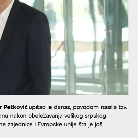
r Petković
upitao je danas, povodom nasilja tzv.
tanu nakon obeležavanja velikog srpskog
zajednice i Evropske unije šta je još