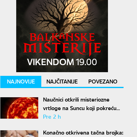
NAJNOVIJE
NAJČITANIJE
POVEZANO
Naučnici otkrili misteriozne
vrtloge na Suncu koji pokreću
solarne baklje
Pre 2 h
Konačno otkrivena tačna brojka: