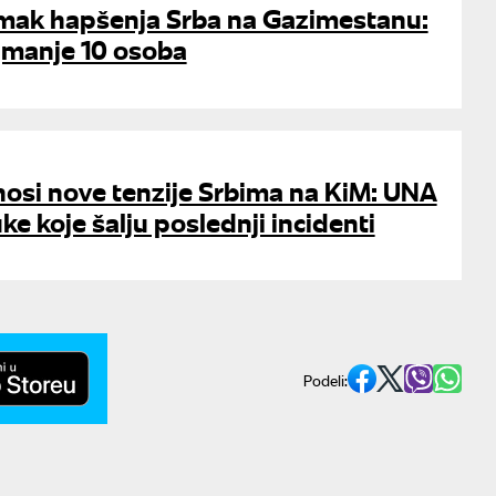
imak hapšenja Srba na Gazimestanu:
jmanje 10 osoba
osi nove tenzije Srbima na KiM: UNA
ke koje šalju poslednji incidenti
Podeli: