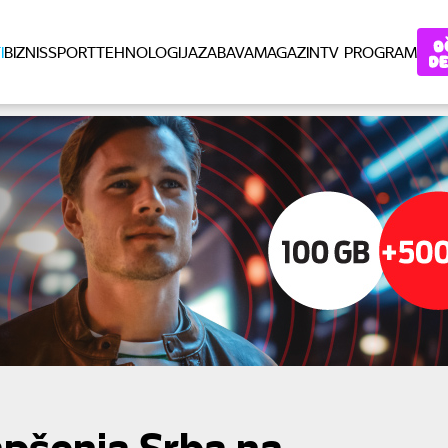
I
BIZNIS
SPORT
TEHNOLOGIJA
ZABAVA
MAGAZIN
TV PROGRAM
pšenja Srba na