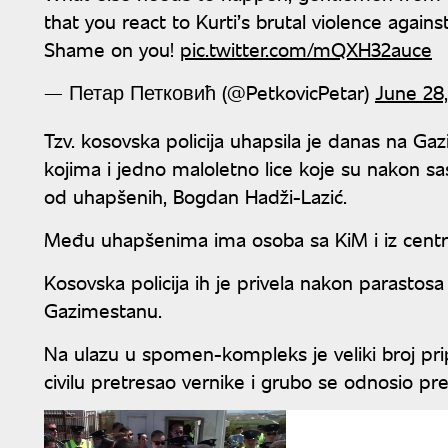
that you react to Kurti’s brutal violence aga
Shame on you!
pic.twitter.com/mQXH32auce
— Петар Петковић (@PetkovicPetar)
June 28
Tzv. kosovska policija uhapsila je danas na G
kojima i jedno maloletno lice koje su nakon sa
od uhapšenih, Bogdan Hadži-Lazić.
Među uhapšenima ima osoba sa KiM i iz centra
Kosovska policija ih je privela nakon parastos
Gazimestanu.
Na ulazu u spomen-kompleks je veliki broj pri
civilu pretresao vernike i grubo se odnosio pr