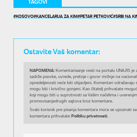
TAGOVI
KOSOVO
KANCELARIJA ZA KIM
PETAR PETKOVIĆ
SRBI NA K
Ostavite Vaš komentar:
NAPOMENA:
Komentarisanje vesti na portalu UNA.RS je a
sadrže psovke, uvrede, pretnje i govor mržnje na nacional
opredeljenosti neće biti objavljeni. Komentari odražavaju 
mogu biti i krivično gonjeni. Kao čitatelj prihvatate mo
koji mogu biti u suprotnosti sa Vašim načelima i uverenjim
promovisanjedrugih sajtova kroz komentare.
Svaki korisnik pre pisanja komentara mora se upoznati sa
Politiku privatnosti.
komentara prihvatate