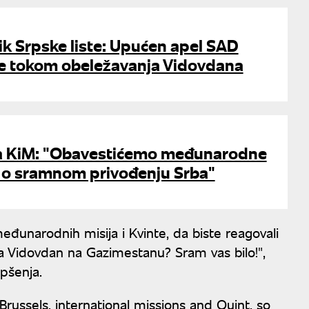
k Srpske liste: Upućen apel SAD
je tokom obeležavanja Vidovdana
za KiM: "Obavestićemo međunarodne
 o sramnom privođenju Srba"
međunarodnih misija i Kvinte, da biste reagovali
na Vidovdan na Gazimestanu? Sram vas bilo!",
apšenja.
ussels, international missions and Quint, so