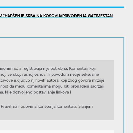
IM
HAPŠENJE SRBA NA KOSOVU
PRIVOĐENJA GAZIMESTAN
nonimno, a registracija nije potrebna. Komentari koji
noj, verskoj, rasnoj osnovi ili povodom nečije seksualne
stavove isključivo njihovih autora, koji zbog govora mržnje
gućnost da među komentarima mogu biti pronađeni sadržaji
a. Nije dozvoljeno postavljanje linkova i
 Pravilima i uslovima korišćenja komentara. Slanjem