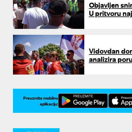
Objavljen sn
U pritvoru na
Vidovdan don
analizira poru
Preuzmite mobilnu
aplikaciju: