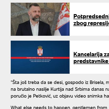
Potpredsedni
zbog represi
Kancelarija 
predstavnike
"Šta još treba da se desi, gospodo iz Brisela, 
na brutalno nasilje Kurtija nad Srbima danas 
poručio je Petković, uz objavu video snimka h
What else needs to happen, gentlemen from Br