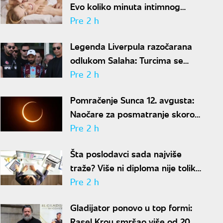
Evo koliko minuta intimnog
odnosa je ženi potrebno da bi
Pre 2 h
bila potpuno zadovoljna
Legenda Liverpula razočarana
odlukom Salaha: Turcima se
neće dopasti ove reči
Pre 2 h
Pomračenje Sunca 12. avgusta:
Naočare za posmatranje skoro
rasprodate
Pre 2 h
Šta poslodavci sada najviše
traže? Više ni diploma nije toliko
važna
Pre 2 h
Gladijator ponovo u top formi:
Rasel Krou smršao više od 20