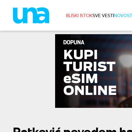
BLISKI ISTOK
SVE VESTI
NOVOST
Petković povodom ha