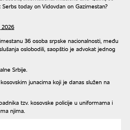
inst Serbs today on Vidovdan on Gazimestan?
, 2026
azimestanu 36 osoba srpske nacionalnosti, među
slušanja oslobodili, saopštio je advokat jednog
lne Srbije.
a kosovskim junacima koji je danas služen na
padnika tzv. kosovske policije u uniformama i
ema njima.