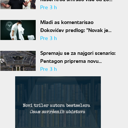
kilograma pa zapalio društvene
Pre 3 h
mreže novim izgledom
Mladi as komentarisao
Đokovićev predlog: "Novak je
sve stariji, zato nam predlaže
Pre 3 h
kraće mečeve"
Spremaju se za najgori scenario:
Pentagon priprema novu
nuklearnu strategiju za
Pre 3 h
eventualni sukob sa Rusijom i
Kinom